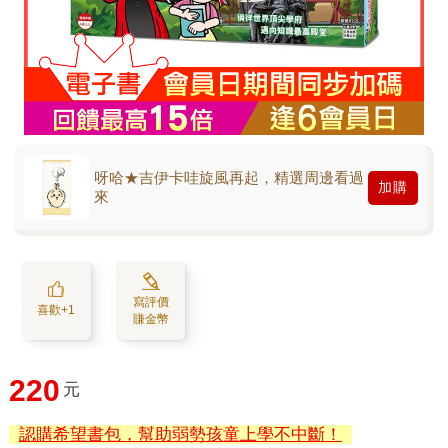
呀哈★吉伊卡哇旋風再起，精選周邊看過
加購
來
寫評價
喜歡+1
賺金幣
220
元
認購希望書包，幫助弱勢孩童上學不中斷！