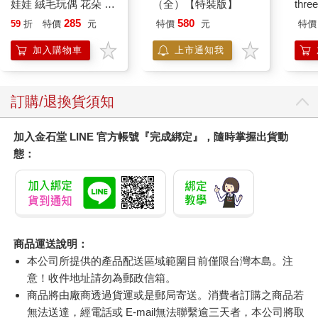
娃娃 絨毛玩偶 花朵 葉
（全）【特裝版】
thr
子 藍色皮克敏 紅色皮
VA 
285
580
59
折
特價
元
特價
元
特價
克敏 黃色皮克敏
阿斯拉
Pikmin 任天堂 三英貿
SIR
加入購物車
上市通知我
易
訂購/退換貨須知
加入金石堂 LINE 官方帳號『完成綁定』，隨時掌握出貨動
態：
商品運送說明：
本公司所提供的產品配送區域範圍目前僅限台灣本島。注
意！收件地址請勿為郵政信箱。
商品將由廠商透過貨運或是郵局寄送。消費者訂購之商品若
無法送達，經電話或 E-mail無法聯繫逾三天者，本公司將取