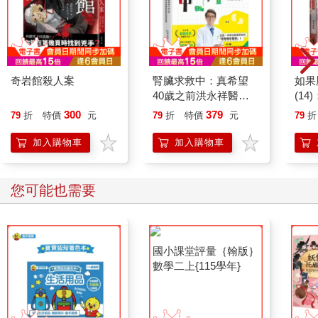
奇岩館殺人案
腎臟求救中：真希望
如果
40歲之前洪永祥醫師
(1
就告訴我這些事
貓漫
300
379
79
折
特價
元
79
折
特價
元
79
折
加入購物車
加入購物車
您可能也需要