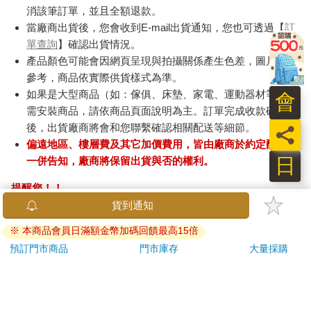
消該筆訂單，並且全額退款。
當廠商出貨後，您會收到E-mail出貨通知，您也可透過【
訂
單查詢
】確認出貨情況。
產品顏色可能會因網頁呈現與拍攝關係產生色差，圖片僅供
參考，商品依實際供貨樣式為準。
如果是大型商品（如：傢俱、床墊、家電、運動器材等）及
會
需安裝商品，請依商品頁面說明為主。訂單完成收款確認
後，出貨廠商將會和您聯繫確認相關配送等細節。
員
偏遠地區、樓層費及其它加價費用，皆由廠商於約定配送時
日
一併告知，廠商將保留出貨與否的權利。
提醒您！！
金石堂及銀行均不會請您操作ATM! 如接獲電話要求您前往
ATM提款機，請不要聽從指示，以免受騙上當！
退換貨須知：
**提醒您，鑑賞期不等於試用期，退回商品須為全新狀態**
依據「消費者保護法」第19條及行政院消費者保護處公告之
「通訊交易解除權合理例外情事適用準則」，以下商品購買