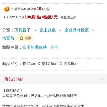
10
預計最高可得金幣
點
?
100累1點 4點抵1元
HAPPY GO享
折抵無上限
分類：
玩具親子
＞
桌上遊戲
＞
桌遊品牌推薦
＞
大富翁
追蹤
相關主題：
孩子的暑假缺一不可
商品尺寸：
長21cm X 寬17.5cm X 高3.6cm
商品介紹
【遊戲簡介】
大富翁陪你走過世界各地，也伴你歷經漫漫時光！
世界排名前百的大學們，不僅有頂尖的學術研究實力，