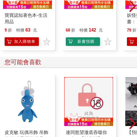
寶寶認知著色本-生活
國小課堂評量｛翰版｝
妖怪
用品
數學二上{115學年}
書：
喳／
63
142
9
折
特價
元
68
折
特價
元
79
折
加入購物車
新書預購
您可能會喜歡
皮克敏 玩偶吊飾 吊飾
連同慾望澈底吞噬你
【預