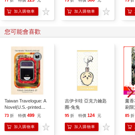
77
折
特價
元
79
折
特價
元
79
折
加入購物車
加入購物車
您可能會喜歡
Taiwan Travelogue: A
吉伊卡哇 亞克力鑰匙
薰香
Novel(U.S.-printed
圈-兔兔
刷限定
edition)
499
124
73
折
特價
元
95
折
特價
元
85
折
加入購物車
加入購物車