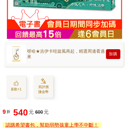
呀哈★吉伊卡哇旋風再起，精選周邊看過
加購
來
寫評價
喜歡+1
賺金幣
540
9
折
元
600
元
認購希望書包，幫助弱勢孩童上學不中斷！