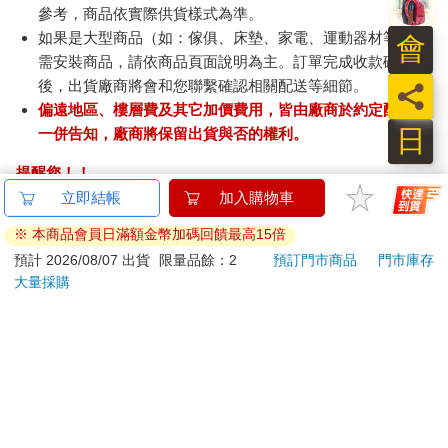
參考，商品依實際供貨樣式為準。
如果是大型商品（如：傢俱、床墊、家電、運動器材等）及
會
需安裝商品，請依商品頁面說明為主。訂單完成收款確認
後，出貨廠商將會和您聯繫確認相關配送等細節。
員
偏遠地區、樓層費及其它加價費用，皆由廠商於約定配送時
日
一併告知，廠商將保留出貨與否的權利。
提醒您！！
金石堂及銀行均不會請您操作ATM! 如接獲電話要求您前往
立即結帳
加入購物車
ATM提款機，請不要聽從指示，以免受騙上當！
※ 本商品會員日滿額金幣加碼回饋最高15倍
退換貨須知：
預計 2026/08/07 出貨
限量品餘：2
預訂門市商品
門市庫存
大量採購
**提醒您，鑑賞期不等於試用期，退回商品須為全新狀態**
依據「消費者保護法」第19條及行政院消費者保護處公告之
「通訊交易解除權合理例外情事適用準則」，以下商品購買
後，除商品本身有瑕疵外，將不提供7天的猶豫期：
易於腐敗、保存期限較短或解約時即將逾期。（如：生
鮮食品）
依消費者要求所為之客製化給付。（客製化商品）