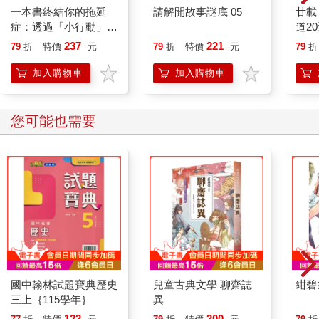
一本書終結你的拖延
請解開故事謎底 05
廿載
症：透過「小行動」打
道2
開大腦的行動開關，懶
237
221
79
折
特價
元
79
折
特價
元
79
折
人也能變身「行動派」
的37個科學方法
加入購物車
加入購物車
您可能也需要
國中翰林試題寶典歷史
兒童古典文學 聊齋誌
紺碧
三上｛115學年｝
異
123
300