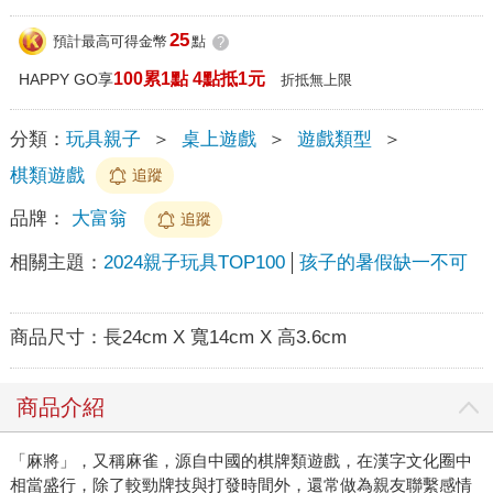
25
預計最高可得金幣
點
?
100累1點 4點抵1元
HAPPY GO享
折抵無上限
分類：
玩具親子
＞
桌上遊戲
＞
遊戲類型
＞
棋類遊戲
追蹤
品牌：
大富翁
追蹤
相關主題：
2024親子玩具TOP100
孩子的暑假缺一不可
商品尺寸：
長24cm X 寬14cm X 高3.6cm
商品介紹
「麻將」，又稱麻雀，源自中國的棋牌類遊戲，在漢字文化圈中
相當盛行，除了較勁牌技與打發時間外，還常做為親友聯繫感情