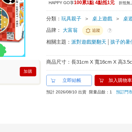
100累1點 4點抵1元
HAPPY GO享
折抵無
分類：
玩具親子
＞
桌上遊戲
＞
桌
品牌：
大富翁
追蹤
?
相關主題：
派對遊戲樂翻天
孩子的暑
商品尺寸：
長31cm X 寬16cm X 高3.5
加購
立即結帳
加入購物車
預計 2026/08/10 出貨
限量品餘：1
預訂門