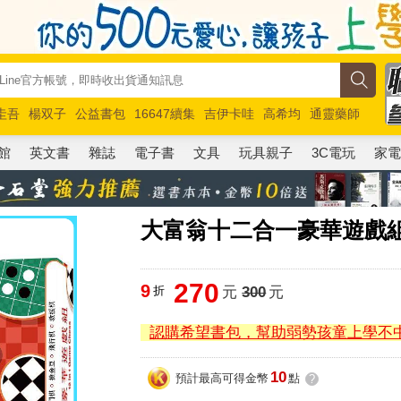
圭吾
楊双子
公益書包
16647續集
吉伊卡哇
高希均
通靈藥師
路邊攤新作
馬斯克
玩具總動員5
超慢跑
館
英文書
雜誌
電子書
文具
玩具親子
3C電玩
家
大富翁十二合一豪華遊戲
270
9
折
元
300
元
認購希望書包，幫助弱勢孩童上學不
10
預計最高可得金幣
點
?