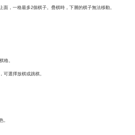
上面，一格最多2個棋子。疊棋時，下層的棋子無法移動。
棋格。
，可選擇放棋或跳棋。
。
色。