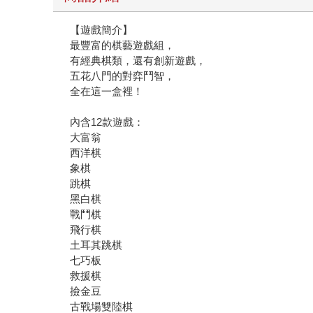
【遊戲簡介】
最豐富的棋藝遊戲組，
有經典棋類，還有創新遊戲，
五花八門的對弈鬥智，
全在這一盒裡！
內含12款遊戲：
大富翁
西洋棋
象棋
跳棋
黑白棋
戰鬥棋
飛行棋
土耳其跳棋
七巧板
救援棋
撿金豆
古戰場雙陸棋