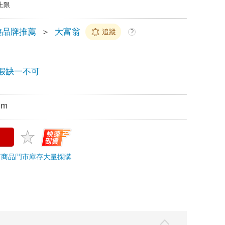
上限
遊品牌推薦
＞
大富翁
追蹤
?
假缺一不可
cm
市商品
門市庫存
大量採購