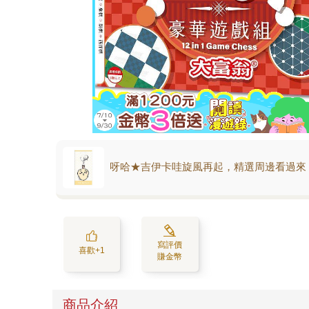
呀哈★吉伊卡哇旋風再起，精選周邊看過來
寫評價
喜歡+1
賺金幣
商品介紹