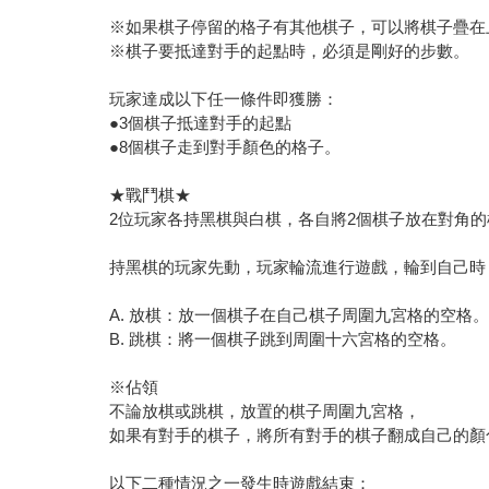
※如果棋子停留的格子有其他棋子，可以將棋子疊在
※棋子要抵達對手的起點時，必須是剛好的步數。
玩家達成以下任一條件即獲勝：
●3個棋子抵達對手的起點
●8個棋子走到對手顏色的格子。
★戰鬥棋★
2位玩家各持黑棋與白棋，各自將2個棋子放在對角的
持黑棋的玩家先動，玩家輪流進行遊戲，輪到自己時
A. 放棋：放一個棋子在自己棋子周圍九宮格的空格
B. 跳棋：將一個棋子跳到周圍十六宮格的空格。
※佔領
不論放棋或跳棋，放置的棋子周圍九宮格，
如果有對手的棋子，將所有對手的棋子翻成自己的顏
以下二種情況之一發生時遊戲結束：