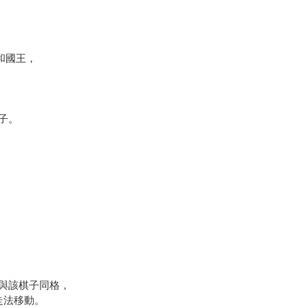
和國王，
子。
與該棋子同格，
走法移動。