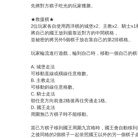
先將對方棋子吃光的玩家獲勝。
★救援棋★
2位玩家各自使用西洋棋的城堡x2、主教x2、騎士x1
將自己的國王放到最靠近對方的中間棋格，
並秘密的將另外5個棋子放在靠自己的第2排棋格。
玩家輪流進行遊戲，輪到自己時，移動一個自己的棋
A. 城堡走法
可移動直線或橫線任意格數。
B. 主教走法
可移動斜線任意格數。
C. 騎士走法
朝任意方向前進2格後再往旁邊走1格。
D. 國王走法
周圍無己方棋子時不能移動。
當己方棋子移到國王周圍九宮格時，國王會自動移到
之後同格的2個棋子一起依照國王以外的另一個棋子