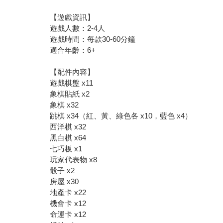
【遊戲資訊】
遊戲人數：2-4人
遊戲時間：每款30-60分鐘
適合年齡：6+
【配件內容】
遊戲棋盤 x11
象棋貼紙 x2
象棋 x32
跳棋 x34（紅、黃、綠色各 x10，藍色 x4）
西洋棋 x32
黑白棋 x64
七巧板 x1
玩家代表物 x8
骰子 x2
房屋 x30
地產卡 x22
機會卡 x12
命運卡 x12