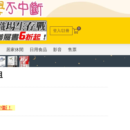
0
登入/註冊
電
居家休閒
日用食品
影音
售票
組
中斷！