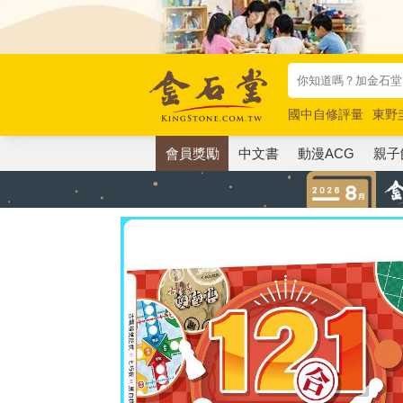
國中自修評量
東野
唯紅花綻放
奧德賽
會員獎勵
中文書
動漫ACG
親子