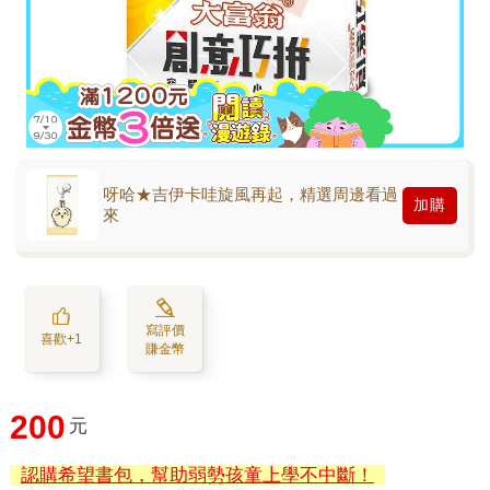
呀哈★吉伊卡哇旋風再起，精選周邊看過
加購
來
寫評價
喜歡+1
賺金幣
200
元
認購希望書包，幫助弱勢孩童上學不中斷！