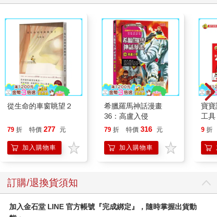
從生命的車窗眺望２
希臘羅馬神話漫畫
寶寶
36：高盧入侵
工具
277
316
79
折
特價
元
79
折
特價
元
9
折
加入購物車
加入購物車
訂購/退換貨須知
加入金石堂 LINE 官方帳號『完成綁定』，隨時掌握出貨動