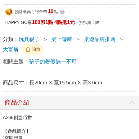
10
預計最高可得金幣
點
?
100累1點 4點抵1元
HAPPY GO享
折抵無上限
分類：
玩具親子
＞
桌上遊戲
＞
桌遊品牌推薦
＞
大富翁
追蹤
相關主題：
孩子的暑假缺一不可
商品尺寸：
長20cm X 寬15.5cm X 高3.6cm
商品介紹
A266創意巧拼
【遊戲簡介】
˙空間想像