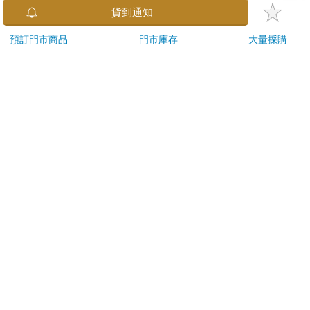
已拆封之個人衛生用品。（如：內衣褲、刮鬍刀、除毛
貨到通知
刀…等）
若非上列種類商品，均享有到貨7天的猶豫期（含例假
預訂門市商品
門市庫存
大量採購
日）。
辦理退換貨時，商品（組合商品恕無法接受單獨退貨）必須
是您收到商品時的原始狀態（包含商品本體、配件、贈品、
保證書、所有附隨資料文件及原廠內外包裝…等），請勿直
接使用原廠包裝寄送，或於原廠包裝上黏貼紙張或書寫文
字。
退回商品若無法回復原狀，將請您負擔回復原狀所需費用，
嚴重時將影響您的退貨權益。