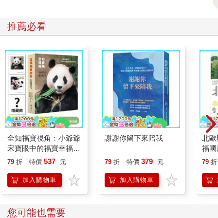
推薦必看
全知福寶視角：小爺爺
謝謝你留下來陪我
北歐
宋寶眼中的福寶幸福肥
福國
日常（首刷限量贈：拍
537
379
79
折
特價
元
79
折
特價
元
79
折
立得風格透卡一張）
加入購物車
加入購物車
您可能也需要