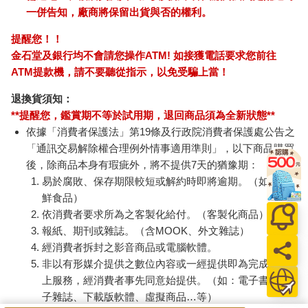
一併告知，廠商將保留出貨與否的權利。
提醒您！！
金石堂及銀行均不會請您操作ATM! 如接獲電話要求您前往
ATM提款機，請不要聽從指示，以免受騙上當！
退換貨須知：
**提醒您，鑑賞期不等於試用期，退回商品須為全新狀態**
依據「消費者保護法」第19條及行政院消費者保護處公告之
「通訊交易解除權合理例外情事適用準則」，以下商品購買
後，除商品本身有瑕疵外，將不提供7天的猶豫期：
易於腐敗、保存期限較短或解約時即將逾期。（如：生
鮮食品）
依消費者要求所為之客製化給付。（客製化商品）
報紙、期刊或雜誌。（含MOOK、外文雜誌）
經消費者拆封之影音商品或電腦軟體。
非以有形媒介提供之數位內容或一經提供即為完成之線
上服務，經消費者事先同意始提供。（如：電子書、電
子雜誌、下載版軟體、虛擬商品…等）