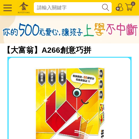
0
【大富翁】A266創意巧拼