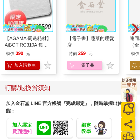
【AGAMA‧周邊耗材】
【電子書】蔬菜的理髮
連同
AiBOT RC310A 集塵
店
（全
盒專用3M防塵濾網
390
259
特價
元
特價
元
特價
（一組4入）
加入購物車
電子書
訂購/退換貨須知
加入金石堂 LINE 官方帳號『完成綁定』，隨時掌握出貨動
態：