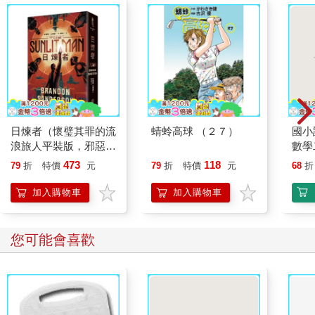
日煉者（懷璧其罪的流
蜻蛉高球 （２７）
國小
浪旅人平裝版，邪惡奇
數學
幻天才大神超凡驚豔震
473
118
79
折
特價
元
79
折
特價
元
68
折
撼全球祕密計畫）
加入購物車
加入購物車
您可能會喜歡