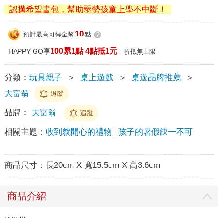
認購希望書包，幫助弱勢孩童上學不中斷！
10
預計最高可得金幣
點
?
100累1點 4點抵1元
HAPPY GO享
折抵無上限
分類：
玩具親子
＞
桌上遊戲
＞
桌遊品牌推薦
＞
大富翁
追蹤
品牌：
大富翁
追蹤
相關主題：
收到就開心的禮物
孩子的暑假缺一不可
商品尺寸：
長20cm X 寬15.5cm X 高3.6cm
商品介紹