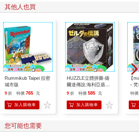
其他人也買
Rummikub Taipei 拉密
HUZZLE立體拼圖-薩
【m
城市版
爾達傳說:海利亞盾
－梵
_Hylian Shield
765
585
9
折
特價
元
9
折
特價
元
特價
加入購物車
加入購物車
您可能也需要