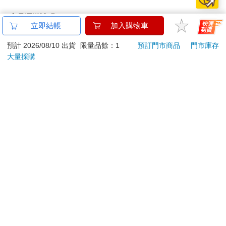
商品運送說明：
立即結帳
加入購物車
本公司所提供的產品配送區域範圍目前僅限台灣本島。注
意！收件地址請勿為郵政信箱。
預計 2026/08/10 出貨
限量品餘：1
預訂門市商品
門市庫存
商品將由廠商透過貨運或是郵局寄送。消費者訂購之商品若
大量採購
無法送達，經電話或 E-mail無法聯繫逾三天者，本公司將取
消該筆訂單，並且全額退款。
當廠商出貨後，您會收到E-mail出貨通知，您也可透過【
訂
單查詢
】確認出貨情況。
產品顏色可能會因網頁呈現與拍攝關係產生色差，圖片僅供
參考，商品依實際供貨樣式為準。
如果是大型商品（如：傢俱、床墊、家電、運動器材等）及
需安裝商品，請依商品頁面說明為主。訂單完成收款確認
後，出貨廠商將會和您聯繫確認相關配送等細節。
偏遠地區、樓層費及其它加價費用，皆由廠商於約定配送時
一併告知，廠商將保留出貨與否的權利。
提醒您！！
金石堂及銀行均不會請您操作ATM! 如接獲電話要求您前往