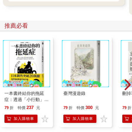
推薦必看
一本書終結你的拖延
臺灣漫遊錄
刪掉
症：透過「小行動」打
開大腦的行動開關，懶
237
300
79
折
特價
元
79
折
特價
元
79
折
人也能變身「行動派」
的37個科學方法
加入購物車
加入購物車