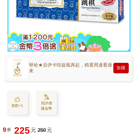
呀哈★吉伊卡哇旋風再起，精選周邊看過
加購
來
寫評價
喜歡+1
賺金幣
225
9
折
元
250
元