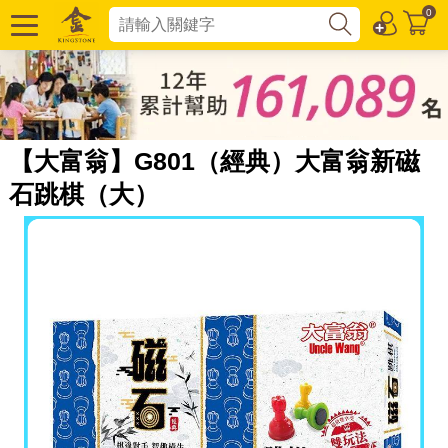
0
【大富翁】G801（經典）大富翁新磁
石跳棋（大）