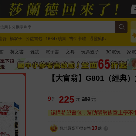
圭吾
楊双子
公益書包
16647續集
吉伊卡哇
通靈藥師
路邊攤新作
馬斯克
玩具總動員5
超慢跑
館
英文書
雜誌
電子書
文具
玩具親子
3C電玩
家
【大富翁】G801（經典
225
9
折
元
250
元
認購希望書包，幫助弱勢孩童上學不
10
預計最高可得金幣
點
?