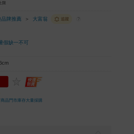
上限
遊品牌推薦
＞
大富翁
追蹤
?
暑假缺一不可
6cm
市商品
門市庫存
大量採購