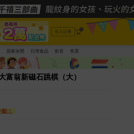
0
登入/註冊
電
居家休閒
日用食品
影音
售票
）大富翁新磁石跳棋（大）
中斷！