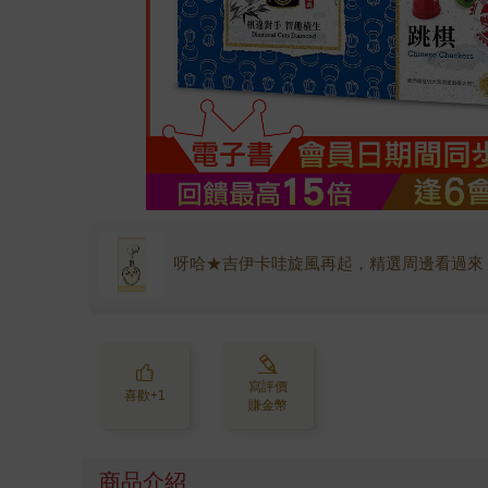
呀哈★吉伊卡哇旋風再起，精選周邊看過來
寫評價
喜歡+1
賺金幣
商品介紹