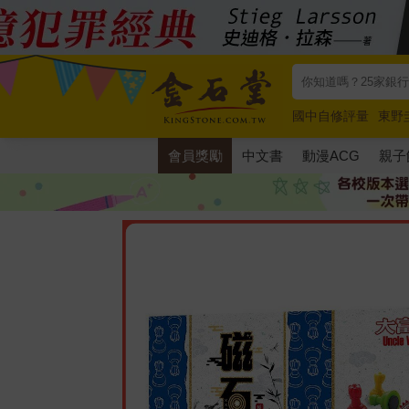
國中自修評量
東野
唯紅花綻放
奧德賽
會員獎勵
中文書
動漫ACG
親子