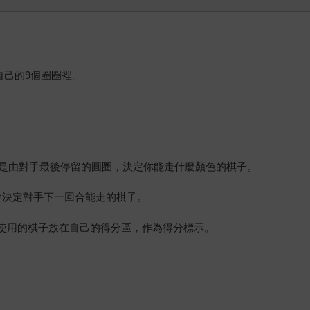
自己的9個圈圈裡。
是由對手最後停留的圓圈，決定你能走什麼顏色的棋子。
會決定對手下一回合能走的棋子。
未使用的棋子放在自己的得分區，作為得分標示。