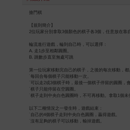
搶門棋
【規則簡介】
2位玩家分別拿取3個顏色的棋子各3個，任意放在靠
輪流進行遊戲，輪到自己時，可以選擇：
A. 走1步至相鄰圓圈。
B. 跳數步直至無處可跳
第一位玩家移動完自己的棋子，之後的每次移動，都
˙每回合每個棋子只能移動一次。
˙可以走2或3個棋子時，最後一個棋子停留的圓圈，
˙棋子只能停留在空圓圈。
˙棋子走到中央白色圓圈時，不可再移動。拿取1個
以下二種情況之一發生時，遊戲結束：
˙自己的4個棋子走到中央白色圓圈，贏得遊戲。
˙沒有足夠的棋子可以移動，輸掉遊戲。