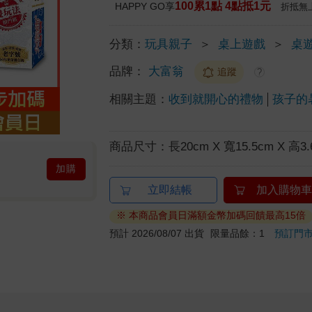
100累1點 4點抵1元
HAPPY GO享
折抵無
分類：
玩具親子
＞
桌上遊戲
＞
桌
品牌：
大富翁
追蹤
?
相關主題：
收到就開心的禮物
孩子的
商品尺寸：
長20cm X 寬15.5cm X 高3.
加購
立即結帳
加入購物車
※ 本商品會員日滿額金幣加碼回饋最高15倍
預計 2026/08/07 出貨
限量品餘：1
預訂門