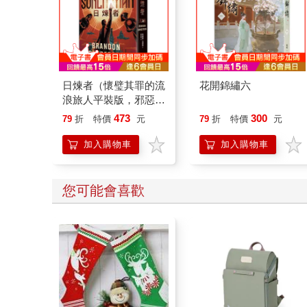
日煉者（懷璧其罪的流
花開錦繡六
浪旅人平裝版，邪惡奇
幻天才大神超凡驚豔震
473
300
79
折
特價
元
79
折
特價
元
撼全球祕密計畫）
加入購物車
加入購物車
您可能會喜歡