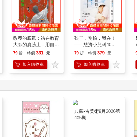
教養的底氣：站在教育
孩子，別怕，我在！
大師的肩膀上，用自我
——慈濟小兒科40年
覺察啟動教養的複利效
的守護與接力
331
379
79
折
特價
元
79
折
特價
元
應
加入購物車
加入購物車