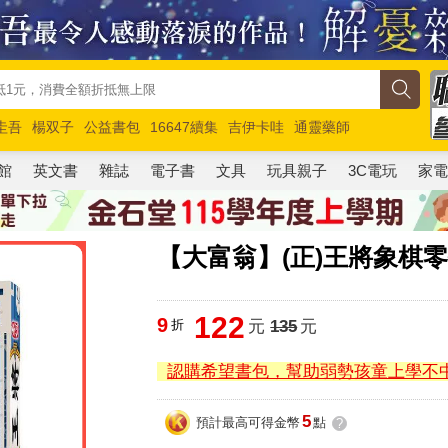
圭吾
楊双子
公益書包
16647續集
吉伊卡哇
通靈藥師
路邊攤新作
馬斯克
玩具總動員5
超慢跑
館
英文書
雜誌
電子書
文具
玩具親子
3C電玩
家
【大富翁】(正)王將象棋
122
9
折
元
135
元
認購希望書包，幫助弱勢孩童上學不
5
預計最高可得金幣
點
?