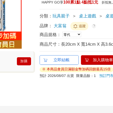
100累1點 4點抵1元
HAPPY GO享
折抵無
分類：
玩具親子
＞
桌上遊戲
＞
桌
品牌：
大富翁
追蹤
?
商品規格：
商品尺寸：
長20cm X 寬14cm X 高3.6
立即結帳
加入購物車
加購
※ 本商品會員日滿額金幣加碼回饋最高15倍
預計 2026/08/07 出貨
限量品餘：1
預訂門