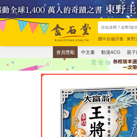
國中自修評量
東野
唯紅花綻放
奧德賽
會員獎勵
中文書
動漫ACG
親子