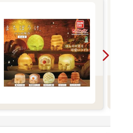
過
闔
歡
過年
人小
同樂
一起
翻天
看
更
多