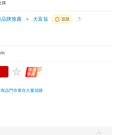
上限
遊品牌推薦
＞
大富翁
追蹤
?
cm
市商品
門市庫存
大量採購