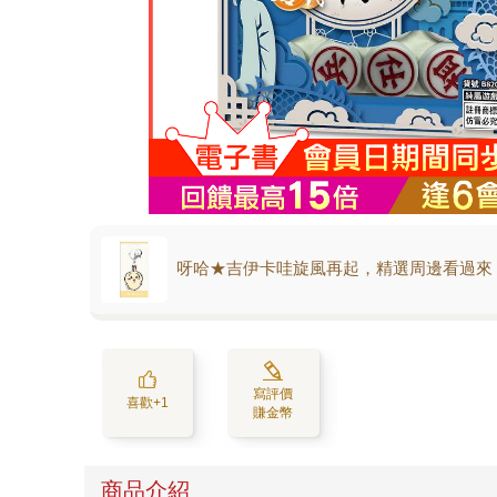
呀哈★吉伊卡哇旋風再起，精選周邊看過來
寫評價
喜歡+1
賺金幣
商品介紹