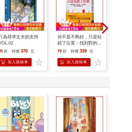
只為尋求丈夫的支持
你不是不夠好，只是站
走到哪
VOL.02
錯了位置：找到對的定
動物探
位，不再耗損、不必硬
370
339
95
折
特價
元
79
折
特價
元
79
折
撐，活出真正自我成就
的人生
加入購物車
加入購物車
加