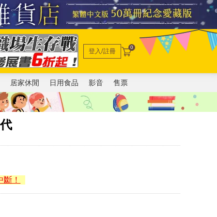
0
登入/註冊
電
居家休閒
日用食品
影音
售票
零代
中斷！