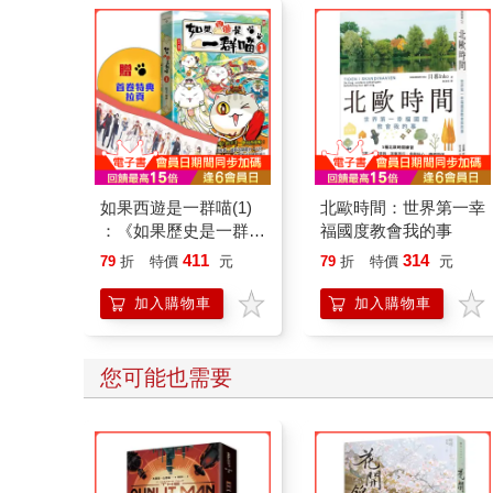
如果西遊是一群喵(1)
北歐時間：世界第一幸
：《如果歷史是一群
福國度教會我的事
喵》作者最新力作，附
411
314
79
折
特價
元
79
折
特價
元
【首卷特典】拉頁
加入購物車
加入購物車
您可能也需要