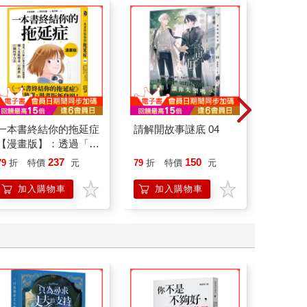
一本書終結你的拖延症
請解開故事謎底 04
祕密中
【漫畫版】：透過「小
行動」打開大腦的行動
237
150
79
折
特價
元
79
折
特價
元
79
折
開關，懶人也能變身
「行動派」的37個科
加入購物車
加入購物車
加
學方法