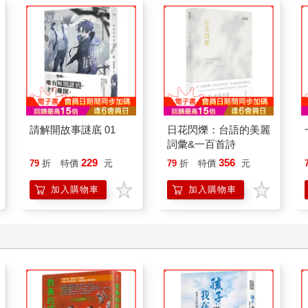
請解開故事謎底 01
日花閃爍：台語的美麗
詞彙&一百首詩
229
356
79
折
特價
元
79
折
特價
元
加入購物車
加入購物車