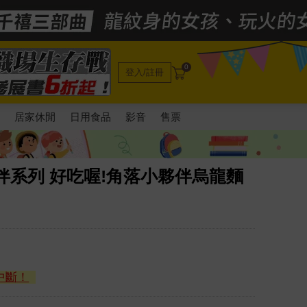
0
登入/註冊
電
居家休閒
日用食品
影音
售票
伴系列 好吃喔!角落小夥伴烏龍麵
中斷！