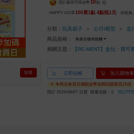
10
預計最高可得金幣
點
?
100累1點 4點抵1元
HAPPY GO享
折抵無
分類：
玩具親子
＞
公仔/模型
＞
盒
商品規格：
相關主題：
【RE-MENT】盒玩：寶
加購
立即結帳
加入購物車
※ 本商品會員日滿額金幣加碼回饋最高15倍
預計 2026/08/07 出貨
限量品餘：5
預訂門