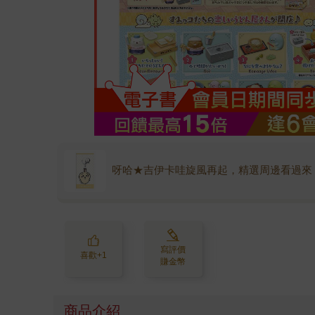
呀哈★吉伊卡哇旋風再起，精選周邊看過來
寫評價
喜歡+1
賺金幣
商品介紹