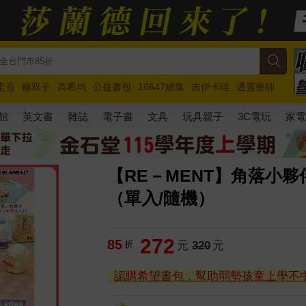
圭吾
楊双子
高希均
公益書包
16647續集
吉伊卡哇
通靈藥師
路邊攤新作
馬斯克
玩具總動員5
超慢跑
館
英文書
雜誌
電子書
文具
玩具親子
3C電玩
家
【RE－MENT】角落小夥
（單入/隨機）
272
85
折
元
320
元
認購希望書包，幫助弱勢孩童上學不