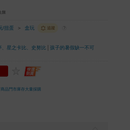
上限
玩/扭蛋
＞
盒玩
追蹤
?
可夢、星之卡比、史努比
孩子的暑假缺一不可
市商品
門市庫存
大量採購