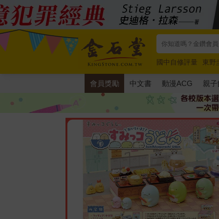
國中自修評量
東野
唯紅花綻放
奧德賽
會員獎勵
中文書
動漫ACG
親子