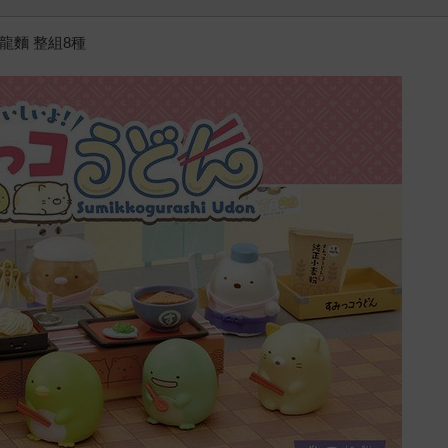
龍麵 整組8種