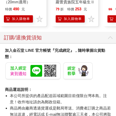
（20mm適用）
蘿蕾貴族院五年級生Ⅱ
154
490
253
特價
元
79
折
特價
元
99
加入購物車
加入購物車
訂購/退換貨須知
加入金石堂 LINE 官方帳號『完成綁定』，隨時掌握出貨動
態：
商品運送說明：
本公司所提供的產品配送區域範圍目前僅限台灣本島。注
意！收件地址請勿為郵政信箱。
商品將由廠商透過貨運或是郵局寄送。消費者訂購之商品若
無法送達，經電話或 E-mail無法聯繫逾三天者，本公司將取