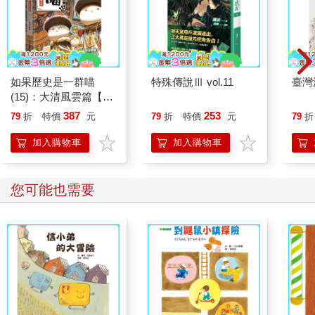
如果歷史是一群喵
特殊傳說Ⅲ vol.11
臺灣
(15)：大清風雲篇【萌
貓漫畫學歷史】
387
253
79
折
特價
元
79
折
特價
元
79
折
加入購物車
加入購物車
您可能也需要