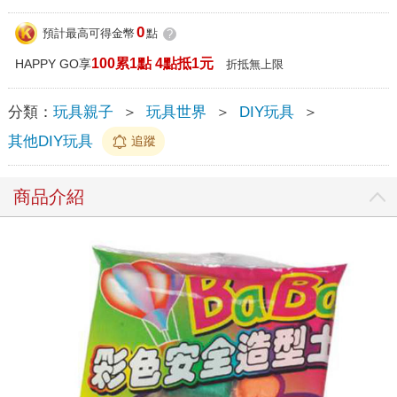
0
預計最高可得金幣
點
?
100累1點 4點抵1元
HAPPY GO享
折抵無上限
分類：
玩具親子
＞
玩具世界
＞
DIY玩具
＞
其他DIY玩具
追蹤
商品介紹