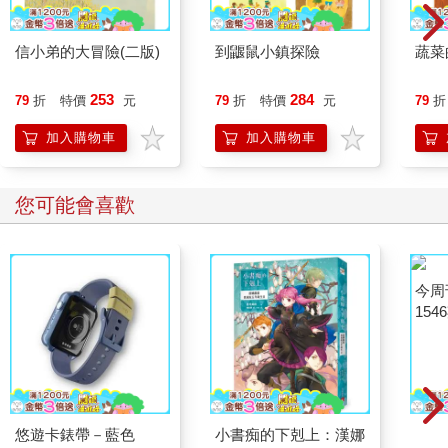
信小弟的大冒險(二版)
到鼴鼠小鎮探險
蔬菜
253
284
79
折
特價
元
79
折
特價
元
79
折
加入購物車
加入購物車
您可能會喜歡
悠遊卡錶帶－藍色
小書痴的下剋上：漢娜
今周