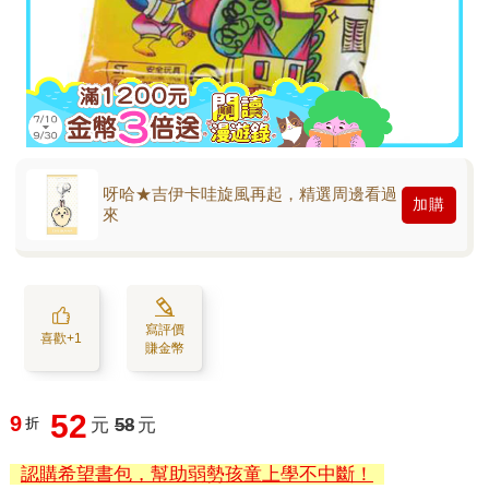
呀哈★吉伊卡哇旋風再起，精選周邊看過
加購
來
寫評價
喜歡+1
賺金幣
52
9
折
元
58
元
認購希望書包，幫助弱勢孩童上學不中斷！