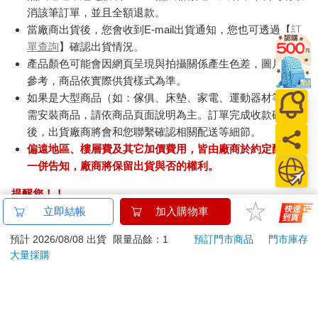
消該筆訂單，並且全額退款。
當廠商出貨後，您會收到E-mail出貨通知，您也可透過【
訂
單查詢
】確認出貨情況。
產品顏色可能會因網頁呈現與拍攝關係產生色差，圖片僅供
參考，商品依實際供貨樣式為準。
如果是大型商品（如：傢俱、床墊、家電、運動器材等）及
需安裝商品，請依商品頁面說明為主。訂單完成收款確認
後，出貨廠商將會和您聯繫確認相關配送等細節。
偏遠地區、樓層費及其它加價費用，皆由廠商於約定配送時
一併告知，廠商將保留出貨與否的權利。
提醒您！！
金石堂及銀行均不會請您操作ATM! 如接獲電話要求您前往
立即結帳
加入購物車
ATM提款機，請不要聽從指示，以免受騙上當！
預計 2026/08/08 出貨
限量品餘：1
預訂門市商品
門市庫存
大量採購
退換貨須知：
**提醒您，鑑賞期不等於試用期，退回商品須為全新狀態**
依據「消費者保護法」第19條及行政院消費者保護處公告之
「通訊交易解除權合理例外情事適用準則」，以下商品購買