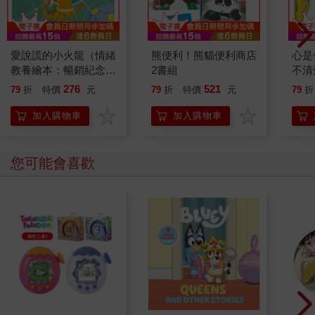
愛說謊的小火龍（情緒
熊便利！熊貓便利商店
心是
教養繪本：暢銷紀念
2書組
不清
版）【SEL情緒素養｜
276
521
79
折
特價
元
79
折
特價
元
79
折
品格教育｜同理心｜勇
氣】★坦承一切是彌補
加入購物車
加入購物車
錯誤的第一步★陪孩子
練習放下心中的大石頭
您可能會喜歡