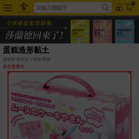
0
蛋糕造形黏土
質輕軟適合於小朋友揉捏
安全無毒性