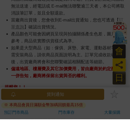
無法送達，經電話或 E-mail無法聯繫逾三天者，本公司將取
消該筆訂單，並且全額退款。
當廠商出貨後，您會收到E-mail出貨通知，您也可透過【
訂
單查詢
】確認出貨情況。
產品顏色可能會因網頁呈現與拍攝關係產生色差，圖片僅供
參考，商品依實際供貨樣式為準。
如果是大型商品（如：傢俱、床墊、家電、運動器材等）及
會
需安裝商品，請依商品頁面說明為主。訂單完成收款確認
後，出貨廠商將會和您聯繫確認相關配送等細節。
員
偏遠地區、樓層費及其它加價費用，皆由廠商於約定配送時
日
一併告知，廠商將保留出貨與否的權利。
提醒您！！
金石堂及銀行均不會請您操作ATM! 如接獲電話要求您前往
貨到通知
ATM提款機，請不要聽從指示，以免受騙上當！
※ 本商品會員日滿額金幣加碼回饋最高15倍
退換貨須知：
預訂門市商品
門市庫存
大量採購
**提醒您，鑑賞期不等於試用期，退回商品須為全新狀態**
依據「消費者保護法」第19條及行政院消費者保護處公告之