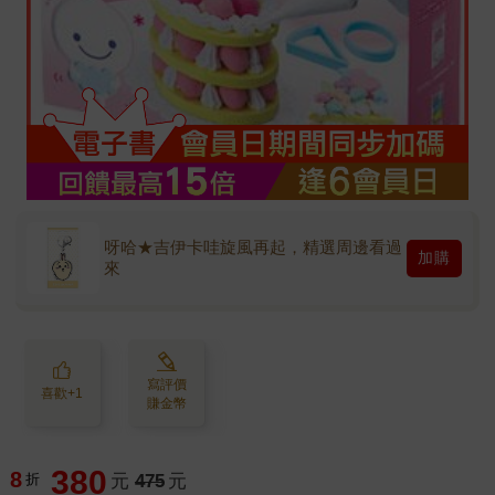
呀哈★吉伊卡哇旋風再起，精選周邊看過
加購
來
寫評價
喜歡+1
賺金幣
380
8
折
元
475
元