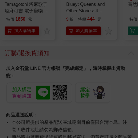
Tamagotchi 塔麻歌子
Bluey: Queens and
驀然
塔麻可吉 電子寵物 樂
Other Stories: 4
園系列（熱帶橙果／極
Stories in 1 Book.
1850
444
特價
元
9
折
特價
元
特價
地冰雪）
Hooray!
加入購物車
加入購物車
訂購/退換貨須知
加入金石堂 LINE 官方帳號『完成綁定』，隨時掌握出貨動
態：
商品運送說明：
本公司所提供的產品配送區域範圍目前僅限台灣本島。注
意！收件地址請勿為郵政信箱。
商品將由廠商透過貨運或是郵局寄送。消費者訂購之商品若