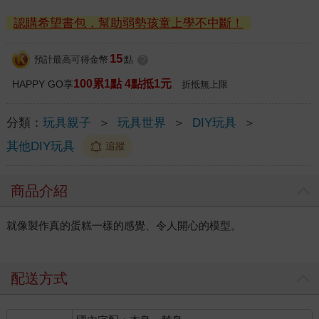
認購希望書包，幫助弱勢孩童上學不中斷！
15
預計最高可得金幣
點
?
100累1點 4點抵1元
HAPPY GO享
折抵無上限
分類：
玩具親子
＞
玩具世界
＞
DIY玩具
＞
其他DIY玩具
追蹤
商品介紹
就像製作真的蛋糕一樣的感覺、令人開心的模型。
配送方式