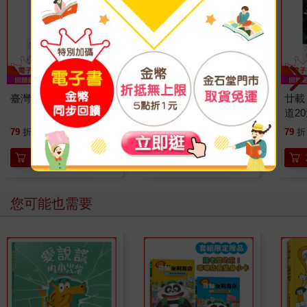
臺灣漫遊錄
請解開故事謎底 04
廿載
道2
300
150
79
折
特價
元
79
折
特價
元
79
折
加入購物車
加入購物車
您可能也需要