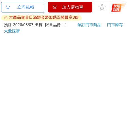
已拆封之個人衛生用品。（如：內衣褲、刮鬍刀、除毛
立即結帳
加入購物車
刀…等）
※ 本商品會員日滿額金幣加碼回饋最高8倍
若非上列種類商品，均享有到貨7天的猶豫期（含例假
日）。
預計 2026/08/07 出貨
限量品餘：1
預訂門市商品
門市庫存
大量採購
辦理退換貨時，商品（組合商品恕無法接受單獨退貨）必須
是您收到商品時的原始狀態（包含商品本體、配件、贈品、
保證書、所有附隨資料文件及原廠內外包裝…等），請勿直
接使用原廠包裝寄送，或於原廠包裝上黏貼紙張或書寫文
字。
退回商品若無法回復原狀，將請您負擔回復原狀所需費用，
嚴重時將影響您的退貨權益。