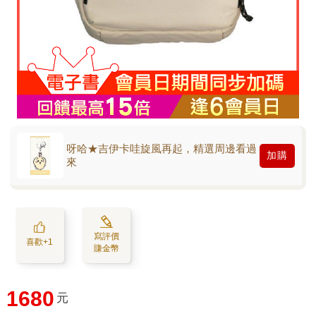
呀哈★吉伊卡哇旋風再起，精選周邊看過
加購
來
寫評價
喜歡+1
賺金幣
1680
元