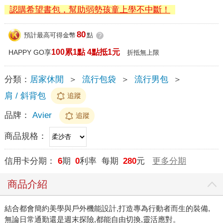
認購希望書包，幫助弱勢孩童上學不中斷！
80
預計最高可得金幣
點
?
100累1點 4點抵1元
HAPPY GO享
折抵無上限
分類：
居家休閒
＞
流行包袋
＞
流行男包
＞
肩 / 斜背包
追蹤
品牌：
Avier
追蹤
商品規格：
信用卡分期：
6
期
0
利率 每期
280
元
更多分期
商品介紹
結合都會簡約美學與戶外機能設計,打造專為行動者而生的裝備,
無論日常通勤還是週末探險,都能自由切換,靈活應對。