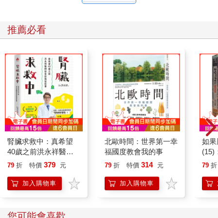
推薦必看
腎臟求救中：真希望
北歐時間：世界第一幸
如果
40歲之前洪永祥醫師
福國度教會我的事
(1
就告訴我這些事
貓漫
379
314
79
折
特價
元
79
折
特價
元
79
折
加入購物車
加入購物車
您可能會喜歡