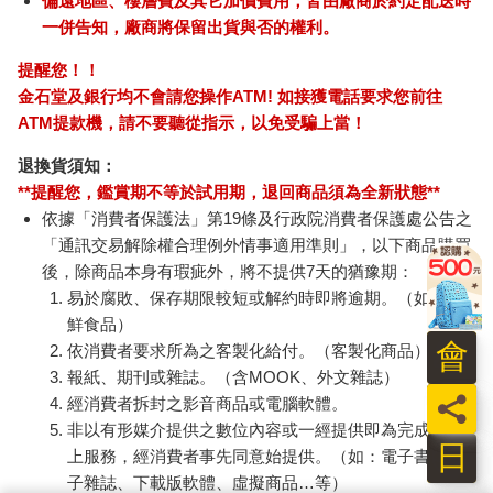
偏遠地區、樓層費及其它加價費用，皆由廠商於約定配送時
一併告知，廠商將保留出貨與否的權利。
提醒您！！
金石堂及銀行均不會請您操作ATM! 如接獲電話要求您前往
ATM提款機，請不要聽從指示，以免受騙上當！
退換貨須知：
**提醒您，鑑賞期不等於試用期，退回商品須為全新狀態**
依據「消費者保護法」第19條及行政院消費者保護處公告之
「通訊交易解除權合理例外情事適用準則」，以下商品購買
後，除商品本身有瑕疵外，將不提供7天的猶豫期：
易於腐敗、保存期限較短或解約時即將逾期。（如：生
鮮食品）
會
依消費者要求所為之客製化給付。（客製化商品）
報紙、期刊或雜誌。（含MOOK、外文雜誌）
員
經消費者拆封之影音商品或電腦軟體。
非以有形媒介提供之數位內容或一經提供即為完成之線
日
上服務，經消費者事先同意始提供。（如：電子書、電
子雜誌、下載版軟體、虛擬商品…等）