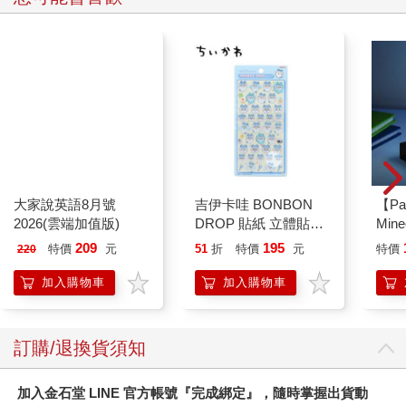
大家說英語8月號
吉伊卡哇 BONBON
【Pa
2026(雲端加值版)
DROP 貼紙 立體貼紙
Min
水晶貼紙 手帳貼 裝飾
IC
209
195
特價
元
51
折
特價
元
特價
220
貼紙 手機貼紙 小八貓
兔兔 Chiikawa
加入購物車
加入購物車
訂購/退換貨須知
加入金石堂 LINE 官方帳號『完成綁定』，隨時掌握出貨動