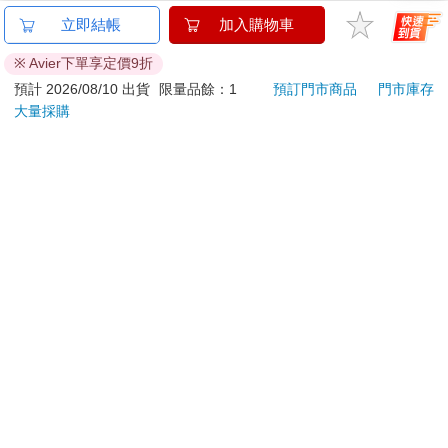
已拆封之個人衛生用品。（如：內衣褲、刮鬍刀、除毛
立即結帳
加入購物車
刀…等）
若非上列種類商品，均享有到貨7天的猶豫期（含例假
※ Avier下單享定價9折
日）。
預計 2026/08/10 出貨
限量品餘：1
預訂門市商品
門市庫存
辦理退換貨時，商品（組合商品恕無法接受單獨退貨）必須
大量採購
是您收到商品時的原始狀態（包含商品本體、配件、贈品、
保證書、所有附隨資料文件及原廠內外包裝…等），請勿直
接使用原廠包裝寄送，或於原廠包裝上黏貼紙張或書寫文
字。
退回商品若無法回復原狀，將請您負擔回復原狀所需費用，
嚴重時將影響您的退貨權益。