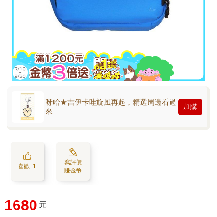
呀哈★吉伊卡哇旋風再起，精選周邊看過
加購
來
寫評價
喜歡+1
賺金幣
1680
元