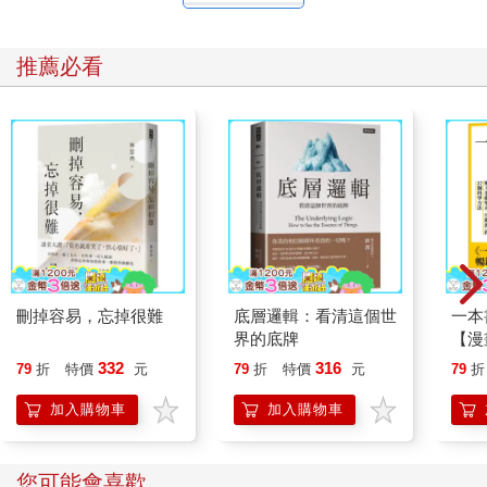
推薦必看
刪掉容易，忘掉很難
底層邏輯：看清這個世
一本
界的底牌
【漫
行動
332
316
79
折
特價
元
79
折
特價
元
79
折
開關
「行
加入購物車
加入購物車
學方
您可能會喜歡