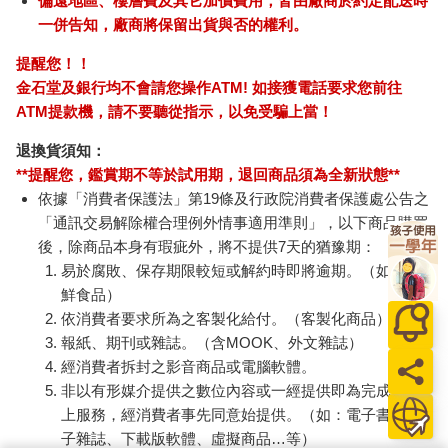
偏遠地區、樓層費及其它加價費用，皆由廠商於約定配送時
一併告知，廠商將保留出貨與否的權利。
提醒您！！
金石堂及銀行均不會請您操作ATM! 如接獲電話要求您前往
ATM提款機，請不要聽從指示，以免受騙上當！
退換貨須知：
**提醒您，鑑賞期不等於試用期，退回商品須為全新狀態**
依據「消費者保護法」第19條及行政院消費者保護處公告之
「通訊交易解除權合理例外情事適用準則」，以下商品購買
後，除商品本身有瑕疵外，將不提供7天的猶豫期：
易於腐敗、保存期限較短或解約時即將逾期。（如：生
鮮食品）
依消費者要求所為之客製化給付。（客製化商品）
報紙、期刊或雜誌。（含MOOK、外文雜誌）
經消費者拆封之影音商品或電腦軟體。
非以有形媒介提供之數位內容或一經提供即為完成之線
上服務，經消費者事先同意始提供。（如：電子書、電
子雜誌、下載版軟體、虛擬商品…等）