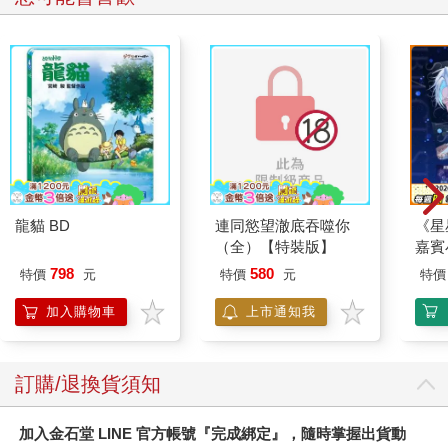
龍貓 BD
連同慾望澈底吞噬你
《星
（全）【特裝版】
嘉賓
798
580
特價
元
特價
元
特價
加入購物車
上市通知我
訂購/退換貨須知
加入金石堂 LINE 官方帳號『完成綁定』，隨時掌握出貨動