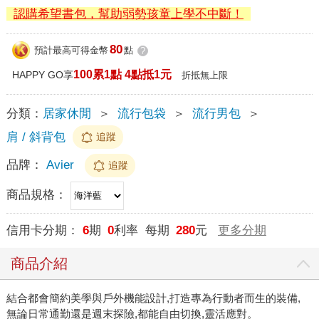
認購希望書包，幫助弱勢孩童上學不中斷！
80
預計最高可得金幣
點
?
100累1點 4點抵1元
HAPPY GO享
折抵無上限
分類：
居家休閒
＞
流行包袋
＞
流行男包
＞
肩 / 斜背包
追蹤
品牌：
Avier
追蹤
商品規格：
信用卡分期：
6
期
0
利率 每期
280
元
更多分期
商品介紹
結合都會簡約美學與戶外機能設計,打造專為行動者而生的裝備,
無論日常通勤還是週末探險,都能自由切換,靈活應對。