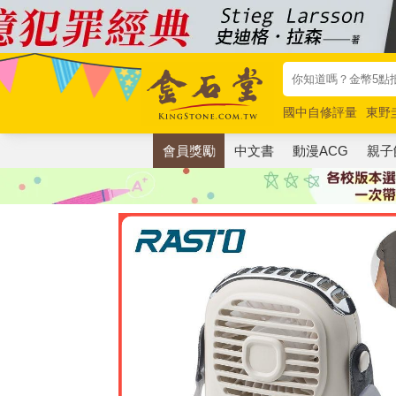
國中自修評量
東野
唯紅花綻放
奧德賽
會員獎勵
中文書
動漫ACG
親子