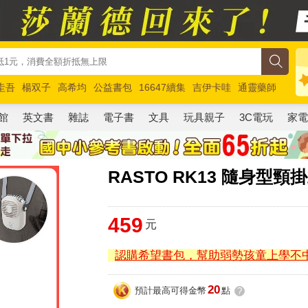
圭吾
楊双子
高希均
公益書包
16647續集
吉伊卡哇
通靈藥師
路邊攤新作
馬斯克
玩具總動員5
超慢跑
館
英文書
雜誌
電子書
文具
玩具親子
3C電玩
家
RASTO RK13 隨身型
459
元
認購希望書包，幫助弱勢孩童上學不
20
預計最高可得金幣
點
?