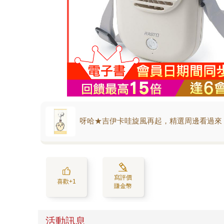
呀哈★吉伊卡哇旋風再起，精選周邊看過來
寫評價
喜歡+1
賺金幣
活動訊息