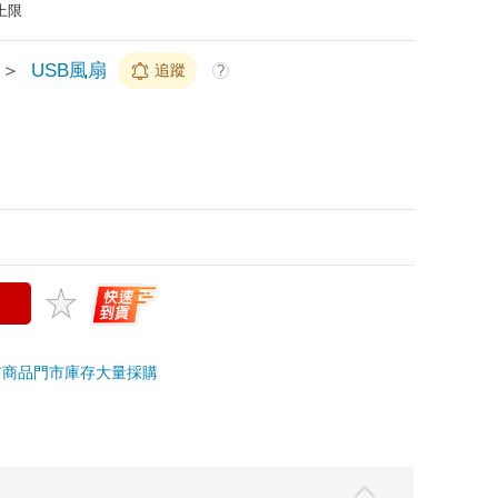
上限
＞
USB風扇
追蹤
?
市商品
門市庫存
大量採購