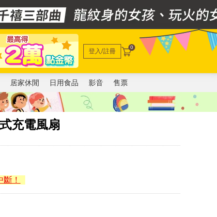
0
登入/註冊
電
居家休閒
日用食品
影音
售票
頸掛式充電風扇
中斷！