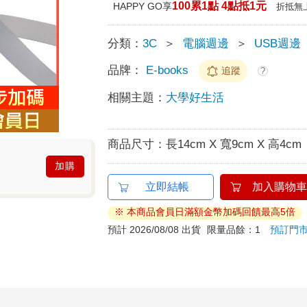
100累1點 4點抵1元
HAPPY GO享
折抵無
分類：
3C
＞
電腦週邊
＞
USB週邊
品牌：
E-books
追蹤
?
相關主題：
大學好生活
商品尺寸：
長14cm X 寬9cm X 高4cm
加購
立即結帳
加入購物車
※ 本商品會員日滿額金幣加碼回饋最高5倍
預計 2026/08/08 出貨
限量品餘：1
預訂門