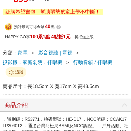
認購希望書包，幫助弱勢孩童上學不中斷！
40
預計最高可得金幣
點
?
100累1點 4點抵1元
HAPPY GO享
折抵無上限
分類：
家電
＞
影音視聽 | 電視
＞
投影機．家庭劇院．伴唱機
＞
行動音箱 / 伴唱機
追蹤
商品尺寸：
長18.5cm X 寬17cm X 高48.5cm
商品介紹
．識別碼：R53771，檢磁型號：HE-D17 ．NCC號碼：CCAK17
LP2040T2 ．通過台灣商檢局BSMI及NCC認證。 ．戶外活動、社