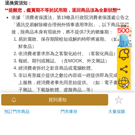
退換貨須知：
**提醒您，鑑賞期不等於試用期，退回商品須為全新狀態**
依據「消費者保護法」第19條及行政院消費者保護處公告之
「通訊交易解除權合理例外情事適用準則」，以下商品購買
後，除商品本身有瑕疵外，將不提供7天的猶豫期：
易於腐敗、保存期限較短或解約時即將逾期。（如：生
鮮食品）
依消費者要求所為之客製化給付。（客製化商品）
報紙、期刊或雜誌。（含MOOK、外文雜誌）
經消費者拆封之影音商品或電腦軟體。
非以有形媒介提供之數位內容或一經提供即為完成之線
上服務，經消費者事先同意始提供。（如：電子書、電
子雜誌、下載版軟體、虛擬商品…等）
已拆封之個人衛生用品。（如：內衣褲、刮鬍刀、除毛
貨到通知
刀…等）
若非上列種類商品，均享有到貨7天的猶豫期（含例假
預訂門市商品
門市庫存
大量採購
日）。
辦理退換貨時，商品（組合商品恕無法接受單獨退貨）必須
是您收到商品時的原始狀態（包含商品本體、配件、贈品、