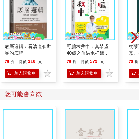
底層邏輯：看清這個世
腎臟求救中：真希望
杖藜
界的底牌
40歲之前洪永祥醫師
意、
就告訴我這些事
恭談
316
379
79
折
特價
元
79
折
特價
元
79
折
想
加入購物車
加入購物車
您可能會喜歡