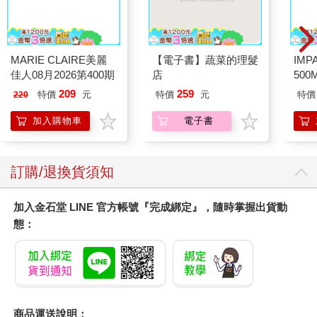
MARIE CLAIRE美麗
【電子書】蔬菜的理髮
IM
佳人08月2026第400期
店
500
IM0
209
259
特價
元
特價
元
特價
220
加入購物車
電子書
訂購/退換貨須知
加入金石堂 LINE 官方帳號『完成綁定』，隨時掌握出貨動
態：
商品運送說明：