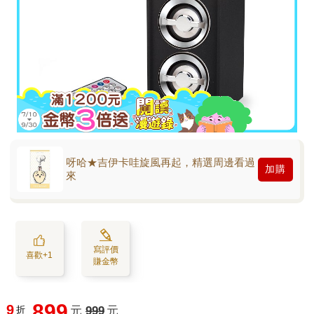
呀哈★吉伊卡哇旋風再起，精選周邊看過
加購
來
寫評價
喜歡+1
賺金幣
899
9
折
元
999
元