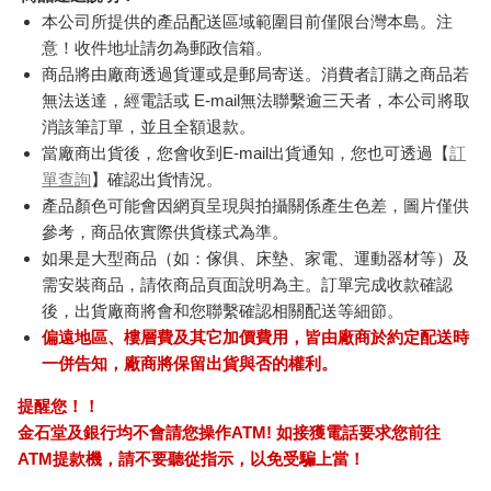
本公司所提供的產品配送區域範圍目前僅限台灣本島。注
意！收件地址請勿為郵政信箱。
商品將由廠商透過貨運或是郵局寄送。消費者訂購之商品若
無法送達，經電話或 E-mail無法聯繫逾三天者，本公司將取
消該筆訂單，並且全額退款。
當廠商出貨後，您會收到E-mail出貨通知，您也可透過【
訂
單查詢
】確認出貨情況。
產品顏色可能會因網頁呈現與拍攝關係產生色差，圖片僅供
參考，商品依實際供貨樣式為準。
如果是大型商品（如：傢俱、床墊、家電、運動器材等）及
需安裝商品，請依商品頁面說明為主。訂單完成收款確認
後，出貨廠商將會和您聯繫確認相關配送等細節。
偏遠地區、樓層費及其它加價費用，皆由廠商於約定配送時
一併告知，廠商將保留出貨與否的權利。
提醒您！！
金石堂及銀行均不會請您操作ATM! 如接獲電話要求您前往
ATM提款機，請不要聽從指示，以免受騙上當！