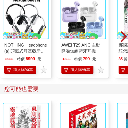
NOTHING Headphone
AWEI T29 ANC 主動
鄰國
(a) 頭戴式耳罩藍牙耳
降噪無線藍牙耳機
該怎
機
5990
790
特價
元
特價
元
85
折
6900
1590
加入購物車
加入購物車
您可能也需要