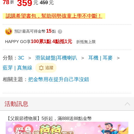
359
78
折
元
459
元
認購希望書包，幫助弱勢孩童上學不中斷！
15
預計最高可得金幣
點
?
100累1點 4點抵1元
HAPPY GO享
折抵無上限
分類：
3C
＞
滑鼠鍵盤|耳機喇叭
＞
耳機 | 耳麥
＞
藍芽 | 真無線
追蹤
相關主題：
把金幣用在提升自己準沒錯
活動訊息
【父親節禮物展】5折起，滿888送88點金幣