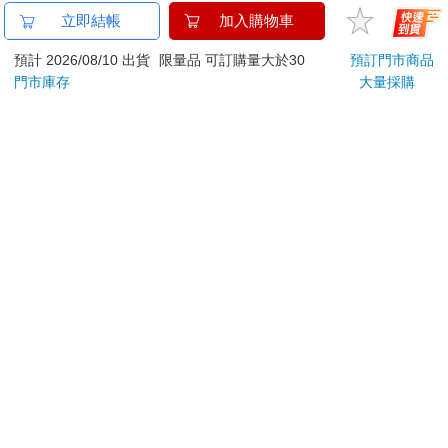
商品運送說明：
立即結帳
加入購物車
本公司所提供的產品配送區域範圍目前僅限台灣本島。注
意！收件地址請勿為郵政信箱。
預計 2026/08/10 出貨
限量品 可訂購量大於30
預訂門市商品
商品將由廠商透過貨運或是郵局寄送。消費者訂購之商品若
門市庫存
大量採購
無法送達，經電話或 E-mail無法聯繫逾三天者，本公司將取
消該筆訂單，並且全額退款。
當廠商出貨後，您會收到E-mail出貨通知，您也可透過【
訂
單查詢
】確認出貨情況。
產品顏色可能會因網頁呈現與拍攝關係產生色差，圖片僅供
參考，商品依實際供貨樣式為準。
如果是大型商品（如：傢俱、床墊、家電、運動器材等）及
需安裝商品，請依商品頁面說明為主。訂單完成收款確認
後，出貨廠商將會和您聯繫確認相關配送等細節。
偏遠地區、樓層費及其它加價費用，皆由廠商於約定配送時
一併告知，廠商將保留出貨與否的權利。
提醒您！！
金石堂及銀行均不會請您操作ATM! 如接獲電話要求您前往
ATM提款機，請不要聽從指示，以免受騙上當！