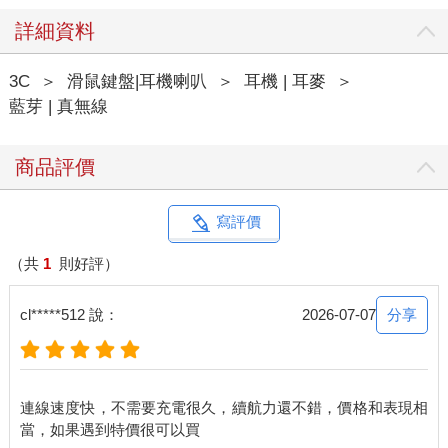
詳細資料
3C
＞
滑鼠鍵盤|耳機喇叭
＞
耳機 | 耳麥
＞
藍芽 | 真無線
商品評價
寫評價
（共
1
則好評）
分享
cl*****512 說：
2026-07-07
連線速度快，不需要充電很久，續航力還不錯，價格和表現相