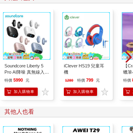
Soundcore Liberty 5
iClever HS19 兒童耳
【Cra
Pro AI降噪 真無線入耳
機
蠟筆
式耳機
TV
5990
799
特價
元
特價
元
特價
1280
加入購物車
加入購物車
其他人也看