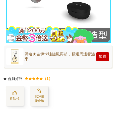
呀哈★吉伊卡哇旋風再起，精選周邊看過
加購
來
★
會員好評
★★★★★（1）
寫評價
喜歡+1
賺金幣