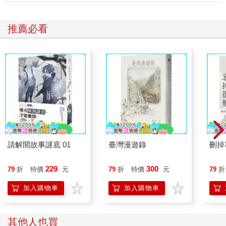
推薦必看
請解開故事謎底 01
臺灣漫遊錄
刪掉
229
300
79
折
特價
元
79
折
特價
元
79
折
加入購物車
加入購物車
其他人也買