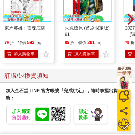
東周英雄：靈魂底稿
火鳳燎原 (首刷限定版)
202
81
一[
用導
593
281
79
折
特價
元
85
折
特價
元
79
折
測驗
術語
加入購物車
加入購物車
訂購/退換貨須知
加入金石堂 LINE 官方帳號『完成綁定』，隨時掌握出貨動
態：