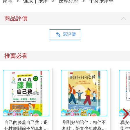
家電
＞
健康｜按摩
＞
按摩紓壓
＞
手持按摩棒
商品評價
寫評價
推薦必看
自己的膝蓋自己救：退
剛剛好的陪伴：相伴不
職安
化性膝關節炎的真相
相絆，陪青少年成為想
衛生