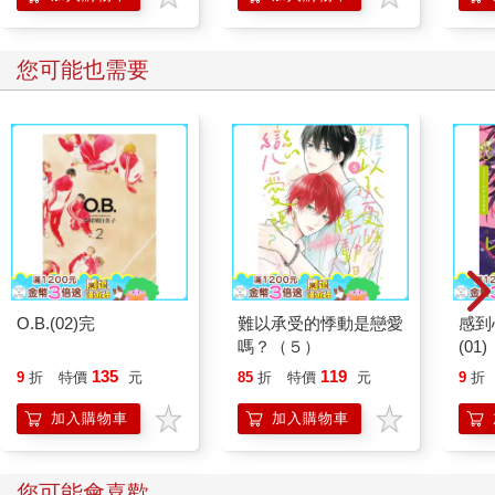
您可能也需要
O.B.(02)完
難以承受的悸動是戀愛
感到
嗎？（５）
(01)
135
119
9
折
特價
元
85
折
特價
元
9
折
加入購物車
加入購物車
您可能會喜歡