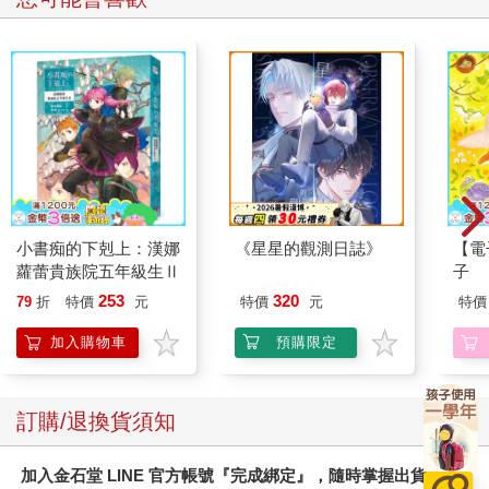
小書痴的下剋上：漢娜
《星星的觀測日誌》
【電
蘿蕾貴族院五年級生Ⅱ
子
253
320
79
折
特價
元
特價
元
特價
加入購物車
預購限定
訂購/退換貨須知
加入金石堂 LINE 官方帳號『完成綁定』，隨時掌握出貨動