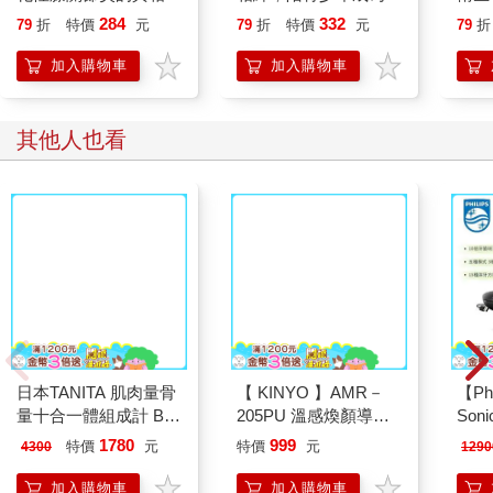
【暢銷增訂版】
要的自己
攻略｜
284
332
79
折
特價
元
79
折
特價
元
79
折
加入購物車
加入購物車
其他人也看
【 KINYO 】AMR－
205PU 溫感煥顏導入
刮痧儀紫
日本TANITA 肌肉量骨
【Ph
量十合一體組成計 BC-
Son
313-白-台灣公司貨
能鑽
1780
999
特價
元
特價
元
4300
1290
電動
（HX
加入購物車
加入購物車