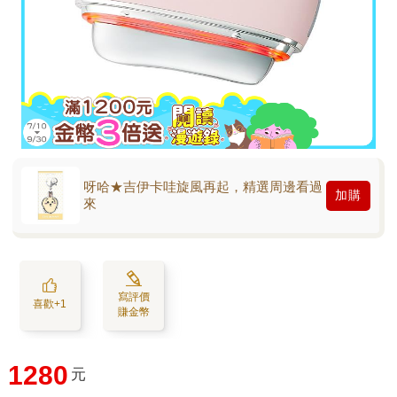
呀哈★吉伊卡哇旋風再起，精選周邊看過
加購
來
寫評價
喜歡+1
賺金幣
1280
元