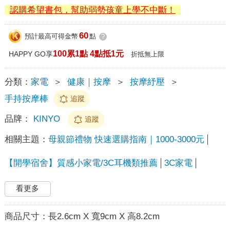
認購希望書包，幫助弱勢孩童上學不中斷！
60
預計最高可得金幣
點
?
100累1點 4點抵1元
HAPPY GO享
折抵無上限
分類：
家電
＞
健康｜按摩
＞
按摩紓壓
＞
手持按摩棒
追蹤
品牌：
KINYO
追蹤
相關主題：
母親節禮物 快速選購指南｜1000-3000元
【開學宿舍】質感小家電/3C耳機類推薦
3C家電
看更多
商品尺寸：
長2.6cm X 寬9cm X 高8.2cm