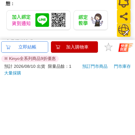
態：
商品運送說明：
立即結帳
加入購物車
本公司所提供的產品配送區域範圍目前僅限台灣本島。注
意！收件地址請勿為郵政信箱。
※ Kinyo全系列商品9折優惠
商品將由廠商透過貨運或是郵局寄送。消費者訂購之商品若
預計 2026/08/10 出貨
限量品餘：1
預訂門市商品
門市庫存
無法送達，經電話或 E-mail無法聯繫逾三天者，本公司將取
大量採購
消該筆訂單，並且全額退款。
當廠商出貨後，您會收到E-mail出貨通知，您也可透過【
訂
單查詢
】確認出貨情況。
產品顏色可能會因網頁呈現與拍攝關係產生色差，圖片僅供
參考，商品依實際供貨樣式為準。
如果是大型商品（如：傢俱、床墊、家電、運動器材等）及
需安裝商品，請依商品頁面說明為主。訂單完成收款確認
後，出貨廠商將會和您聯繫確認相關配送等細節。