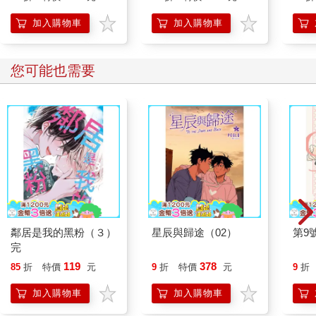
【首卷特典】拉頁
加入購物車
加入購物車
您可能也需要
鄰居是我的黑粉（３）
星辰與歸途（02）
第9
完
119
378
85
折
特價
元
9
折
特價
元
9
折
加入購物車
加入購物車