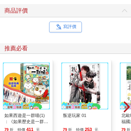
商品評價
寫評價
推薦必看
如果西遊是一群喵(1)
叛逆玩家 01
北歐
：《如果歷史是一群
福國
喵》作者最新力作，附
411
253
79
折
特價
元
79
折
特價
元
79
折