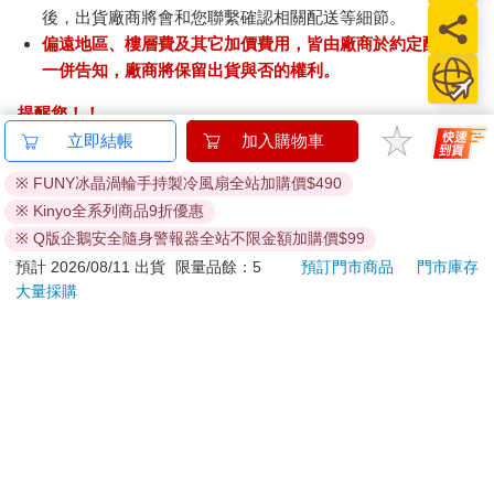
後，出貨廠商將會和您聯繫確認相關配送等細節。
偏遠地區、樓層費及其它加價費用，皆由廠商於約定配送時
一併告知，廠商將保留出貨與否的權利。
提醒您！！
金石堂及銀行均不會請您操作ATM! 如接獲電話要求您前往
立即結帳
加入購物車
ATM提款機，請不要聽從指示，以免受騙上當！
※ FUNY冰晶渦輪手持製冷風扇全站加購價$490
退換貨須知：
※ Kinyo全系列商品9折優惠
**提醒您，鑑賞期不等於試用期，退回商品須為全新狀態**
※ Q版企鵝安全隨身警報器全站不限金額加購價$99
依據「消費者保護法」第19條及行政院消費者保護處公告之
預計 2026/08/11 出貨
限量品餘：5
預訂門市商品
門市庫存
「通訊交易解除權合理例外情事適用準則」，以下商品購買
大量採購
後，除商品本身有瑕疵外，將不提供7天的猶豫期：
易於腐敗、保存期限較短或解約時即將逾期。（如：生
鮮食品）
依消費者要求所為之客製化給付。（客製化商品）
報紙、期刊或雜誌。（含MOOK、外文雜誌）
經消費者拆封之影音商品或電腦軟體。
非以有形媒介提供之數位內容或一經提供即為完成之線