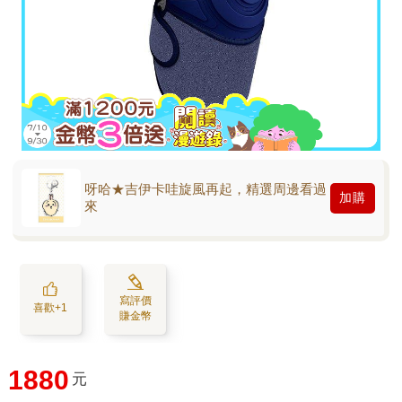
呀哈★吉伊卡哇旋風再起，精選周邊看過
加購
來
寫評價
喜歡+1
賺金幣
1880
元