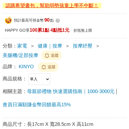
認購希望書包，幫助弱勢孩童上學不中斷！
90
預計最高可得金幣
點
?
100累1點 4點抵1元
HAPPY GO享
折抵無上限
分類：
家電
＞
健康｜按摩
＞
按摩紓壓
＞
美腿機/足部按摩
追蹤
品牌：
KINYO
追蹤
商品規格：
相關主題：
母親節禮物 快速選購指南｜1000-3000元
會員日滿額賺金幣回饋最高15%
商品尺寸：
長17cm X 寬28.5cm X 高11cm