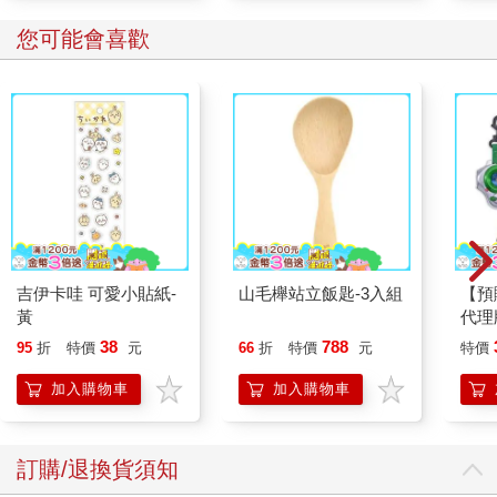
您可能會喜歡
吉伊卡哇 可愛小貼紙-
山毛櫸站立飯匙-3入組
【預
黃
代理
限定
38
788
95
折
特價
元
66
折
特價
元
特價
25
加入購物車
加入購物車
訂購/退換貨須知