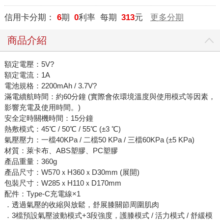
信用卡分期：
6
期
0
利率 每期
313
元
更多分期
商品介紹
額定電壓：5V?
額定電流：1A
電池規格：2200mAh / 3.7V?
滿電續航時間：約60分鐘 (實際會依環境溫度與使用模式等因素，
影響充電及使用時間。)
安全定時關機時間：15分鐘
熱敷模式：45℃ / 50℃ / 55℃ (±3 ℃)
氣壓壓力：一檔40KPa / 二檔50 KPa / 三檔60KPa (±5 KPa)
材質：萊卡布、ABS塑膠、PC塑膠
產品重量：360g
產品尺寸：W570ｘH360ｘD30mm (展開)
包裝尺寸：W285ｘH110ｘD170mm
配件：Type-C充電線×1
．透過氣壓的收縮與放鬆，舒展膝關節周圍肌肉
．3檔預設氣壓波動模式+3段強度，護膝模式 / 活力模式 / 舒緩模