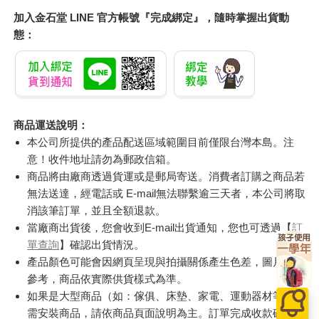
加入金石堂 LINE 官方帳號『完成綁定』，隨時掌握出貨動
態：
商品運送說明：
本公司所提供的產品配送區域範圍目前僅限台灣本島。注
意！收件地址請勿為郵政信箱。
商品將由廠商透過貨運或是郵局寄送。消費者訂購之商品若
無法送達，經電話或 E-mail無法聯繫逾三天者，本公司將取
消該筆訂單，並且全額退款。
當廠商出貨後，您會收到E-mail出貨通知，您也可透過【
訂
單查詢
】確認出貨情況。
產品顏色可能會因網頁呈現與拍攝關係產生色差，圖片僅供
參考，商品依實際供貨樣式為準。
如果是大型商品（如：傢俱、床墊、家電、運動器材等）及
需安裝商品，請依商品頁面說明為主。訂單完成收款確認