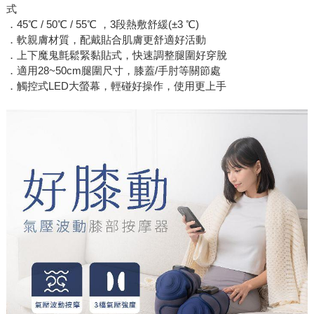
式
．45℃ / 50℃ / 55℃ ，3段熱敷舒緩(±3 ℃)
．軟親膚材質，配戴貼合肌膚更舒適好活動
．上下魔鬼氈鬆緊黏貼式，快速調整腿圍好穿脫
．適用28~50cm腿圍尺寸，膝蓋/手肘等關節處
．觸控式LED大螢幕，輕碰好操作，使用更上手