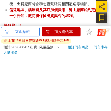
後，出貨廠商將會和您聯繫確認相關配送等細節。
員
偏遠地區、樓層費及其它加價費用，皆由廠商於約定配送時
日
一併告知，廠商將保留出貨與否的權利。
提醒您！！
金石堂及銀行均不會請您操作ATM! 如接獲電話要求您前往
立即結帳
加入購物車
ATM提款機，請不要聽從指示，以免受騙上當！
※ 本商品會員日滿額金幣加碼回饋最高5倍
退換貨須知：
預計 2026/08/07 出貨
限量品餘：5
預訂門市商品
門市庫存
大量採購
**提醒您，鑑賞期不等於試用期，退回商品須為全新狀態**
依據「消費者保護法」第19條及行政院消費者保護處公告之
「通訊交易解除權合理例外情事適用準則」，以下商品購買
後，除商品本身有瑕疵外，將不提供7天的猶豫期：
易於腐敗、保存期限較短或解約時即將逾期。（如：生
鮮食品）
依消費者要求所為之客製化給付。（客製化商品）
報紙、期刊或雜誌。（含MOOK、外文雜誌）
經消費者拆封之影音商品或電腦軟體。
非以有形媒介提供之數位內容或一經提供即為完成之線