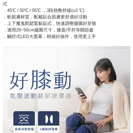
式
．45℃ / 50℃ / 55℃ ，3段熱敷舒緩(±3 ℃)
．軟親膚材質，配戴貼合肌膚更舒適好活動
．上下魔鬼氈鬆緊黏貼式，快速調整腿圍好穿脫
．適用28~50cm腿圍尺寸，膝蓋/手肘等關節處
．觸控式LED大螢幕，輕碰好操作，使用更上手