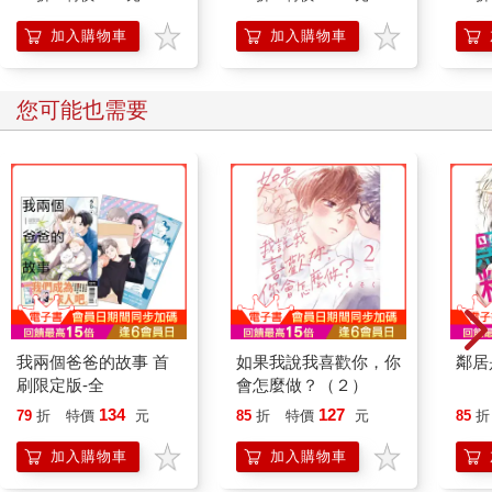
加入購物車
加入購物車
您可能也需要
我兩個爸爸的故事 首
如果我說我喜歡你，你
鄰居
刷限定版-全
會怎麼做？（２）
134
127
79
折
特價
元
85
折
特價
元
85
折
加入購物車
加入購物車