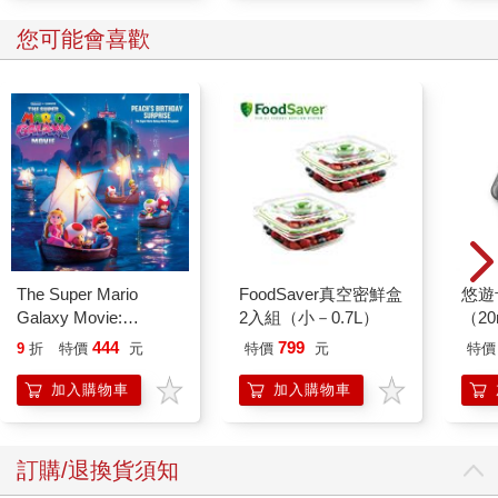
您可能會喜歡
The Super Mario
FoodSaver真空密鮮盒
悠遊
Galaxy Movie:
2入組（小－0.7L）
（2
Peach`s Birthday
444
799
9
折
特價
元
特價
元
特價
Surprise: The Super
Mario Galaxy Movie
加入購物車
加入購物車
Storybook
訂購/退換貨須知