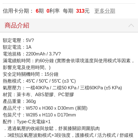
信用卡分期：
6
期
0
利率 每期
313
元
更多分期
商品介紹
額定電壓：5V?
額定電流：1A
電池規格：2200mAh / 3.7V?
滿電續航時間：約60分鐘 (實際會依環境溫度與使用模式等因素，
影響充電及使用時間。)
安全定時關機時間：15分鐘
熱敷模式：45℃ / 50℃ / 55℃ (±3 ℃)
氣壓壓力：一檔40KPa / 二檔50 KPa / 三檔60KPa (±5 KPa)
材質：萊卡布、ABS塑膠、PC塑膠
產品重量：360g
產品尺寸：W570ｘH360ｘD30mm (展開)
包裝尺寸：W285ｘH110ｘD170mm
配件：Type-C充電線×1
．透過氣壓的收縮與放鬆，舒展膝關節周圍肌肉
．3檔預設氣壓波動模式+3段強度，護膝模式 / 活力模式 / 舒緩模