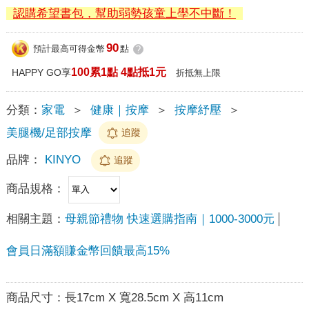
認購希望書包，幫助弱勢孩童上學不中斷！
90
預計最高可得金幣
點
?
100累1點 4點抵1元
HAPPY GO享
折抵無上限
分類：
家電
＞
健康｜按摩
＞
按摩紓壓
＞
美腿機/足部按摩
追蹤
品牌：
KINYO
追蹤
商品規格：
相關主題：
母親節禮物 快速選購指南｜1000-3000元
會員日滿額賺金幣回饋最高15%
商品尺寸：
長17cm X 寬28.5cm X 高11cm