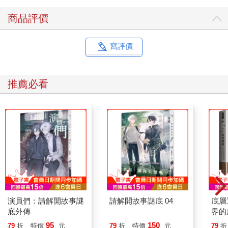
商品評價
寫評價
推薦必看
演員們：請解開故事謎
請解開故事謎底 04
底層
底外傳
界的
95
150
79
折
特價
元
79
折
特價
元
79
折