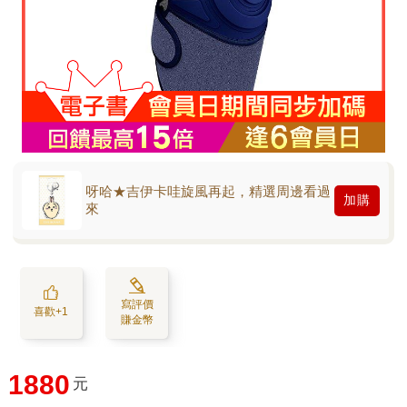
呀哈★吉伊卡哇旋風再起，精選周邊看過
加購
來
寫評價
喜歡+1
賺金幣
1880
元