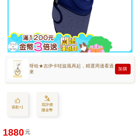
呀哈★吉伊卡哇旋風再起，精選周邊看過
加購
來
寫評價
喜歡+1
賺金幣
1880
元