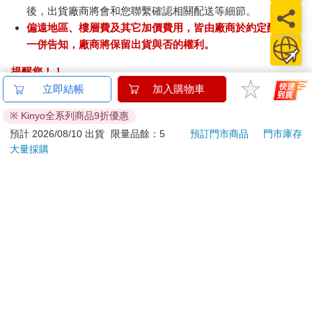
後，出貨廠商將會和您聯繫確認相關配送等細節。
偏遠地區、樓層費及其它加價費用，皆由廠商於約定配送時
一併告知，廠商將保留出貨與否的權利。
提醒您！！
金石堂及銀行均不會請您操作ATM! 如接獲電話要求您前往
立即結帳
加入購物車
ATM提款機，請不要聽從指示，以免受騙上當！
※ Kinyo全系列商品9折優惠
退換貨須知：
預計 2026/08/10 出貨
限量品餘：5
預訂門市商品
門市庫存
**提醒您，鑑賞期不等於試用期，退回商品須為全新狀態**
大量採購
依據「消費者保護法」第19條及行政院消費者保護處公告之
「通訊交易解除權合理例外情事適用準則」，以下商品購買
後，除商品本身有瑕疵外，將不提供7天的猶豫期：
易於腐敗、保存期限較短或解約時即將逾期。（如：生
鮮食品）
依消費者要求所為之客製化給付。（客製化商品）
報紙、期刊或雜誌。（含MOOK、外文雜誌）
經消費者拆封之影音商品或電腦軟體。
非以有形媒介提供之數位內容或一經提供即為完成之線