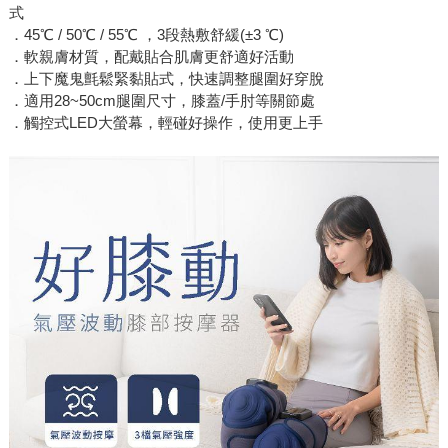
式
．45℃ / 50℃ / 55℃ ，3段熱敷舒緩(±3 ℃)
．軟親膚材質，配戴貼合肌膚更舒適好活動
．上下魔鬼氈鬆緊黏貼式，快速調整腿圍好穿脫
．適用28~50cm腿圍尺寸，膝蓋/手肘等關節處
．觸控式LED大螢幕，輕碰好操作，使用更上手