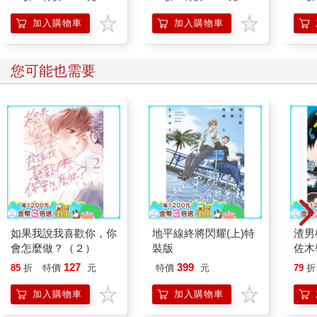
加入購物車
加入購物車
您可能也需要
如果我說我喜歡你，你
地平線終將閃耀(上)特
渣男
會怎麼做？（２）
裝版
佐木
127
399
85
折
特價
元
特價
元
79
折
加入購物車
加入購物車