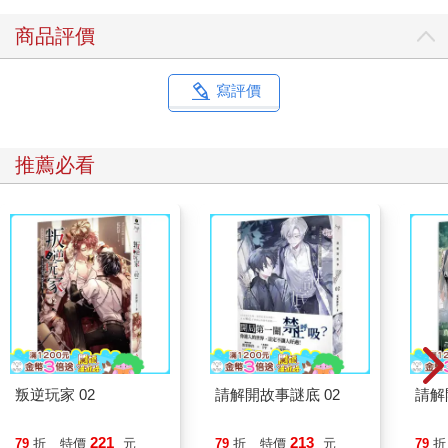
商品評價
寫評價
推薦必看
叛逆玩家 02
請解開故事謎底 02
請解
221
213
79
折
特價
元
79
折
特價
元
79
折