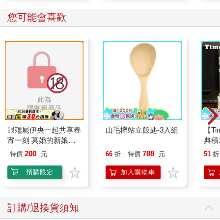
您可能會喜歡
跟殭屍伊央一起共享春
山毛櫸站立飯匙-3入組
【T
宵一刻 冥婚的新娘番
典積
外篇
200
788
特價
元
66
折
特價
元
51
折
預購限定
加入購物車
訂購/退換貨須知