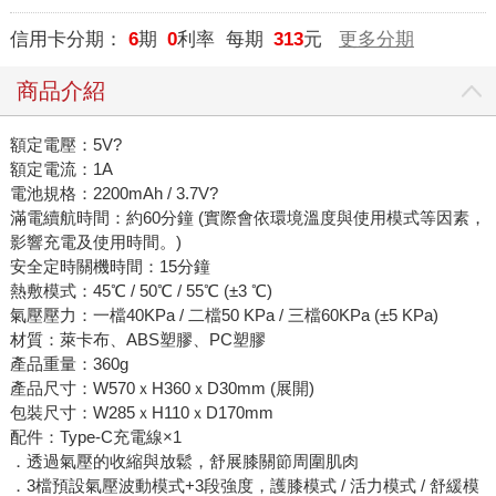
信用卡分期：
6
期
0
利率 每期
313
元
更多分期
商品介紹
額定電壓：5V?
額定電流：1A
電池規格：2200mAh / 3.7V?
滿電續航時間：約60分鐘 (實際會依環境溫度與使用模式等因素，
影響充電及使用時間。)
安全定時關機時間：15分鐘
熱敷模式：45℃ / 50℃ / 55℃ (±3 ℃)
氣壓壓力：一檔40KPa / 二檔50 KPa / 三檔60KPa (±5 KPa)
材質：萊卡布、ABS塑膠、PC塑膠
產品重量：360g
產品尺寸：W570ｘH360ｘD30mm (展開)
包裝尺寸：W285ｘH110ｘD170mm
配件：Type-C充電線×1
．透過氣壓的收縮與放鬆，舒展膝關節周圍肌肉
．3檔預設氣壓波動模式+3段強度，護膝模式 / 活力模式 / 舒緩模