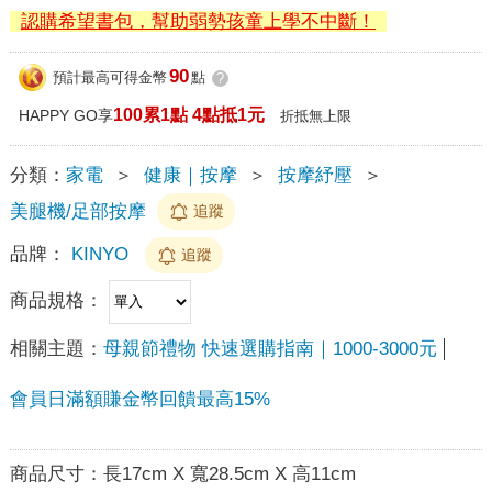
認購希望書包，幫助弱勢孩童上學不中斷！
90
預計最高可得金幣
點
?
100累1點 4點抵1元
HAPPY GO享
折抵無上限
分類：
家電
＞
健康｜按摩
＞
按摩紓壓
＞
美腿機/足部按摩
追蹤
品牌：
KINYO
追蹤
商品規格：
相關主題：
母親節禮物 快速選購指南｜1000-3000元
會員日滿額賺金幣回饋最高15%
商品尺寸：
長17cm X 寬28.5cm X 高11cm