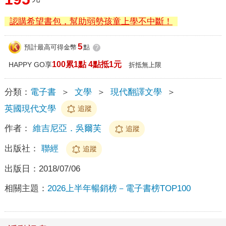
認購希望書包，幫助弱勢孩童上學不中斷！
5
預計最高可得金幣
點
?
100累1點 4點抵1元
HAPPY GO享
折抵無上限
分類：
電子書
＞
文學
＞
現代翻譯文學
＞
英國現代文學
追蹤
作者：
維吉尼亞．吳爾芙
追蹤
出版社：
聯經
追蹤
出版日：
2018/07/06
相關主題：
2026上半年暢銷榜－電子書榜TOP100