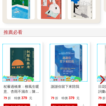
推薦必看
杖藜過橋東：柳風生暖
謝謝你留下來陪我
日花
意、杏雨不濕衣；陳亮
詞彙
恭談以心轉境的適齡漫
379
379
79
折
特價
元
79
折
特價
元
79
折
想