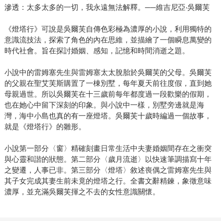
滲透：太多太多的一切，我永遠無法解釋。──維吉尼亞‧吳爾芙
《燈塔行》可說是吳爾芙自傳色彩極為濃厚的小說，利用獨特的
意識流技法，探索了角色的內在思維，並描繪了一個瞬息萬變的
時代社會。旨在探討婚姻、感知，記憶和時間消逝之題。
小說中的雷姆塞先生與雷姆塞太太脫胎於吳爾芙的父母。吳爾芙
的父親在聖艾芙斯購置了一棟別墅，每年夏天前往度假，直到她
母親過世。所以吳爾芙在十三歲前每年都度過一段歡樂的假期，
也在她心中留下深刻的印象。與小說中一樣，別墅旁邊就是海
灣，海中小島也真的有一座燈塔。吳爾芙十歲時編過一個故事，
就是《燈塔行》的雛形。
小說第一部分〈窗〉精確刻畫日常生活中夫妻婚姻間存在之衝突
與心靈和諧的狀態。第二部分〈歲月流逝〉以快速筆調描寫十年
之變遷，人事已非。第三部分〈燈塔〉敘述喪偶之雷姆塞先生與
其子女完成其妻生前未竟的燈塔之行。全書文辭精鍊，象徵意味
濃厚，並充滿吳爾芙揮之不去的女性意識關懷。