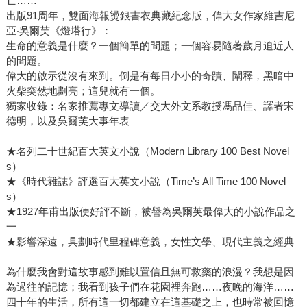
亡……
出版91周年，雙面海報燙銀書衣典藏紀念版，偉大女作家維吉尼
亞‧吳爾芙《燈塔行》：
生命的意義是什麼？一個簡單的問題；一個容易隨著歲月迫近人
的問題。
偉大的啟示從沒有來到。倒是有每日小小的奇蹟、闡釋，黑暗中
火柴突然地劃亮；這兒就有一個。
獨家收錄：名家推薦專文導讀／交大外文系教授馮品佳、譯者宋
德明，以及吳爾芙大事年表
★名列二十世紀百大英文小說（Modern Library 100 Best Novel
s）
★《時代雜誌》評選百大英文小說（Time’s All Time 100 Novel
s）
★1927年甫出版便好評不斷，被譽為吳爾芙最偉大的小說作品之
一
★影響深遠，具劃時代里程碑意義，女性文學、現代主義之經典
為什麼我會對這故事感到難以置信且無可救藥的浪漫？我想是因
為過往的記憶；我看到孩子們在花園裡奔跑……夜晚的海洋……
四十年的生活，所有這一切都建立在這基礎之上，也時常被回憶