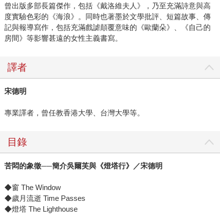
曾出版多部長篇傑作，包括《戴洛維夫人》，乃至充滿詩意與高
度實驗色彩的《海浪》。同時也著墨於文學批評、短篇故事、傳
記與報導寫作，包括充滿戲謔顛覆意味的《歐蘭朵》、《自己的
房間》等影響甚遠的女性主義書寫。
譯者
宋德明
專業譯者，曾任教香港大學、台灣大學等。
目錄
苦悶的象徵
──
簡介吳爾芙與《燈塔行》／宋德明
◆窗 The Window
◆歲月流逝 Time Passes
◆燈塔 The Lighthouse