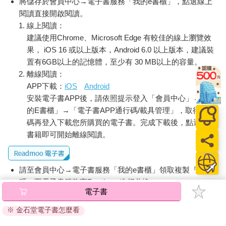
將儲存於會員中心→電子書服務「我的e書櫃」，點選線上
閱讀直接開啟閱讀。
線上閱讀：
建議使用Chrome、Microsoft Edge 有較佳的線上瀏覽效
果， iOS 16 或以上版本，Android 6.0 以上版本，建議裝
置有6GB以上的記憶體，至少有 30 MB以上的容量。
離線閱讀：
APP下載：
iOS
Android
安裝電子書APP後，請依照提示登入「會員中心」→「我
的E書櫃」→「電子書APP通行碼/載具管理」，取得通行
碼再登入下載您所購買的電子書。完成下載後，點選任一
書籍即可開始離線閱讀。
請至會員中心→電子書服務「我的e書櫃」領取複製『兌換
碼』至電子書服務商Readmoo進行兌換。
電子書
退換貨須知：
※ 金石堂電子書怎麼看
因版權保護，您在金石堂所購買的電子書僅能以金石堂專屬
的閱讀軟體開啟閱讀，無法以其他閱讀器或直接下載檔案。