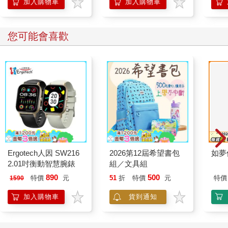
加入購物車
加入購物車
您可能會喜歡
Ergotech人因 SW216
2026第12屆希望書包
如夢
2.01吋衡動智慧腕錶
組／文具組
890
500
特價
元
51
折
特價
元
特價
1590
加入購物車
貨到通知