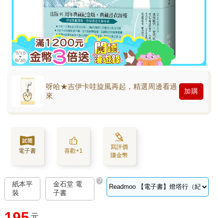
呀哈★吉伊卡哇旋風再起，精選周邊看過
加購
來
寫評價
電子書
喜歡+1
賺金幣
?
紙本平
金石堂 電
裝
子書
195
元