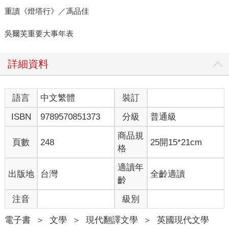
重讀《燈塔行》／馮品佳
吳爾芙重要大事年表
詳細資料
語言
中文繁體
裝訂
ISBN
9789570851373
分級
普通級
商品規
頁數
248
25開15*21cm
格
適讀年
出版地
台灣
全齡適讀
齡
注音
級別
電子書
＞
文學
＞
現代翻譯文學
＞
英國現代文學