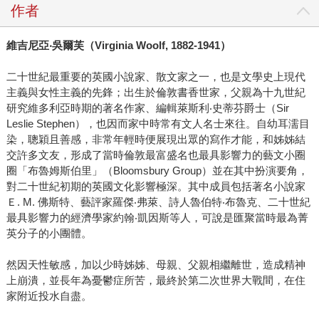
作者
維吉尼亞
‧
吳爾芙（
Virginia Woolf, 1882-1941
）
二十世紀最重要的英國小說家、散文家之一，也是文學史上現代
主義與女性主義的先鋒；出生於倫敦書香世家，父親為十九世紀
研究維多利亞時期的著名作家、編輯萊斯利‧史蒂芬爵士（Sir
Leslie Stephen），也因而家中時常有文人名士來往。自幼耳濡目
染，聰穎且善感，非常年輕時便展現出眾的寫作才能，和姊姊結
交許多文友，形成了當時倫敦最富盛名也最具影響力的藝文小圈
圈「布魯姆斯伯里」（Bloomsbury Group）並在其中扮演要角，
對二十世紀初期的英國文化影響極深。其中成員包括著名小說家
Ｅ. M. 佛斯特、藝評家羅傑‧弗萊、詩人魯伯特‧布魯克、二十世紀
最具影響力的經濟學家約翰‧凱因斯等人，可說是匯聚當時最為菁
英分子的小團體。
然因天性敏感，加以少時姊姊、母親、父親相繼離世，造成精神
上崩潰，並長年為憂鬱症所苦，最終於第二次世界大戰間，在住
家附近投水自盡。