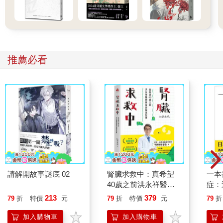
推薦必看
請解開故事謎底 02
腎臟求救中：真希望
一本
40歲之前洪永祥醫師
症：
就告訴我這些事
開大
213
379
79
折
特價
元
79
折
特價
元
79
折
人也
的3
加入購物車
加入購物車