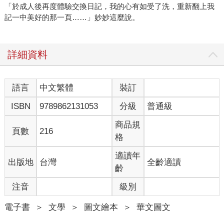
「於成人後再度體驗交換日記，我的心有如受了洗，重新翻上我
記一中美好的那一頁……」妙妙這麼說。
詳細資料
語言
中文繁體
裝訂
ISBN
9789862131053
分級
普通級
商品規
頁數
216
格
適讀年
出版地
台灣
全齡適讀
齡
注音
級別
電子書
＞
文學
＞
圖文繪本
＞
華文圖文