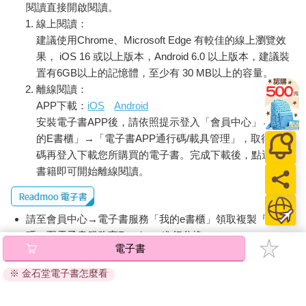
閱讀直接開啟閱讀。
線上閱讀：
建議使用Chrome、Microsoft Edge 有較佳的線上瀏覽效
果， iOS 16 或以上版本，Android 6.0 以上版本，建議裝
置有6GB以上的記憶體，至少有 30 MB以上的容量。
離線閱讀：
APP下載：
iOS
Android
安裝電子書APP後，請依照提示登入「會員中心」→「我
的E書櫃」→「電子書APP通行碼/載具管理」，取得通行
碼再登入下載您所購買的電子書。完成下載後，點選任一
書籍即可開始離線閱讀。
請至會員中心→電子書服務「我的e書櫃」領取複製『兌換
碼』至電子書服務商Readmoo進行兌換。
電子書
退換貨須知：
※ 金石堂電子書怎麼看
因版權保護，您在金石堂所購買的電子書僅能以金石堂專屬
的閱讀軟體開啟閱讀，無法以其他閱讀器或直接下載檔案。