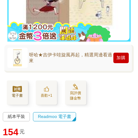
呀哈★吉伊卡哇旋風再起，精選周邊看過
加購
來
寫評價
電子書
喜歡+1
賺金幣
紙本平裝
Readmoo 電子書
154
元