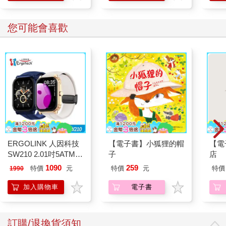
您可能會喜歡
ERGOLINK 人因科技
【電子書】小狐狸的帽
【電
SW210 2.01吋5ATM游
子
店
泳心率血氧藍牙通話腕
1090
259
特價
元
特價
元
特價
1990
錶
加入購物車
電子書
訂購/退換貨須知