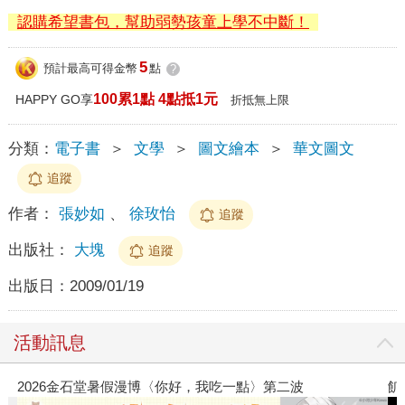
認購希望書包，幫助弱勢孩童上學不中斷！
5
預計最高可得金幣
點
?
100累1點 4點抵1元
HAPPY GO享
折抵無上限
分類：
電子書
＞
文學
＞
圖文繪本
＞
華文圖文
追蹤
作者：
張妙如
、
徐玫怡
追蹤
出版社：
大塊
追蹤
出版日：
2009/01/19
活動訊息
吃一點〉第二波
飢餓遊戲前傳贈早優券