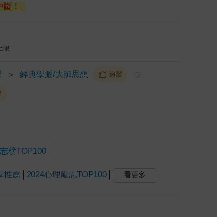
中斷！
上限
學
＞
經典學派/大師思想
追蹤
?
蹤
榜TOP100
單推薦
2024心理勵志TOP100
看更多