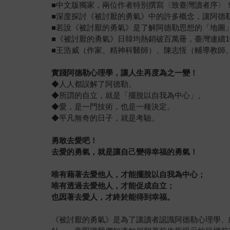
■中文版獨家，兩位作者特別撰寫〈致臺灣讀者序〉
■深度探討《被討厭的勇氣》中的許多概念，讓阿德
■若說《被討厭的勇氣》是了解阿德勒思想的「地圖
■《被討厭的勇氣》日韓均熱銷破百萬冊，臺灣連續1
■王浩威（作家、精神科醫師）、陳志恆（輔導教師
實踐阿德勒心理學，讓人生再度為之一變！
◆人人都誤解了阿德勒。
◆所謂的自立，就是「擺脫以自我為中心」。
◆愛，是一門技術，也是一種決定。
◆平凡無奇的日子，就是考驗。
勇敢去愛吧！
去愛的勇氣，就是讓自己變得幸福的勇氣！
唯有藉著去愛他人，才能擺脫以自我為中心；
唯有透過去愛他人，才能促成自立；
也因著去愛人，才終於能得到幸福。
《被討厭的勇氣》是為了讓讀者認識阿德勒心理學、