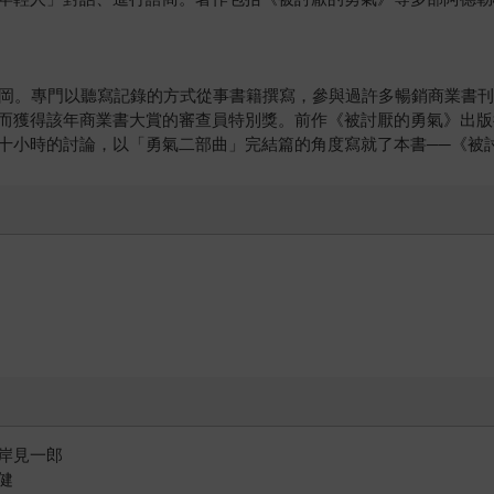
生於福岡。專門以聽寫記錄的方式從事書籍撰寫，參與過許多暢銷商業書
而獲得該年商業書大賞的審查員特別獎。前作《被討厭的勇氣》出版
十小時的討論，以「勇氣二部曲」完結篇的角度寫就了本書──《被
岸見一郎
健