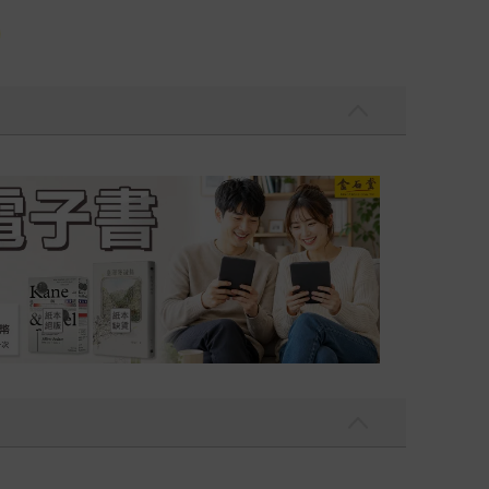
吃一點〉第二波
金石堂2026海