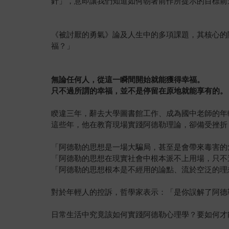
針」，意即讓我們知道如何朝著前作所提示的目標前
《被討厭的勇氣》論及人生中的多項課題，其核心的
福？」
無論任何人，從這一瞬間開始就能獲得幸福。
只不過所謂的幸福，並不是停留在原地就能享有的。
睽違三年，辭去大學圖書館工作、成為國中老師的年
這些年，他在教育現場實踐阿德勒理論，卻備受挫折
「阿德勒的思想是一場大騙局，甚至是會帶來毒害的
「阿德勒的思想在現實社會中根本派不上用場，只不
「阿德勒的思想根本是不經用的論點、流於空泛的理
對於年輕人的控訴，哲學家表示：「是你誤解了阿德
日常生活中究竟該如何實踐阿德勒心理學？要如何才