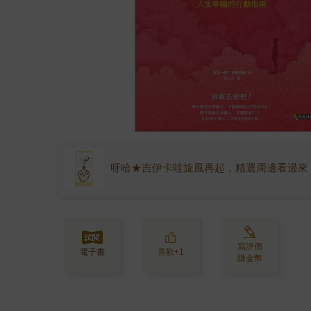
呀哈★吉伊卡哇旋風再起，精選周邊看過來
寫評價
電子書
喜歡+1
賺金幣