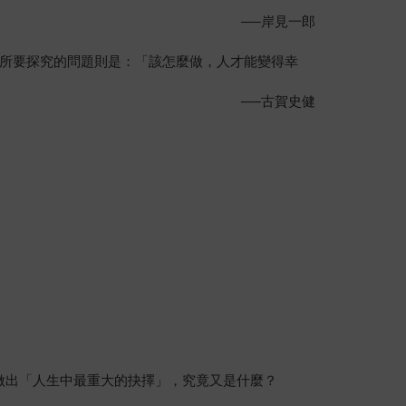
──岸見一郎
所要探究的問題則是：「該怎麼做，人才能變得幸
──古賀史健
做出「人生中最重大的抉擇」，究竟又是什麼？