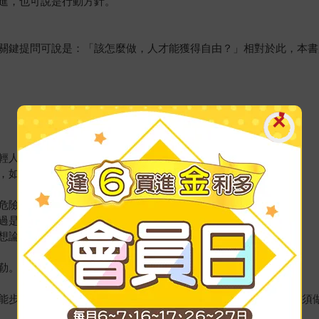
進，也可說是行動方針。
關鍵提問可說是：「該怎麼做，人才能獲得自由？」相對於此，本書
輕人再度來到哲學家的書房。
，如今正為是否該放棄而苦惱不已：
危險思想！」
過是紙上談兵！」
想論！」
勒。」
能步上幸福之路？而阿德勒所歸納的結論──為了幸福，人人都必須