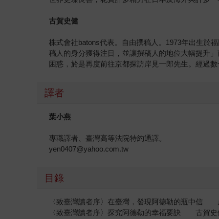
古賀史健
株式會社batons代表。自由撰稿人。1973年出
稿人的身分獲得注目，並讓撰稿人的地位大幅提升」
困惑，於是再度前往京都探訪岸見一郎先生。經過數
譯者
葉小燕
專職譯者、臺灣高等法院特約通譯。
yen0407@yahoo.com.tw
目錄
〈致臺灣讀者序〉在臺灣，發現阿德勒的瓶中信 
〈致臺灣讀者序〉探究阿德勒的幸福要訣 古賀史