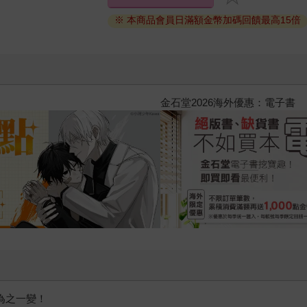
※ 本商品會員日滿額金幣加碼回饋最高15倍
2026金石堂暑假漫博〈你好，我
為之一變！