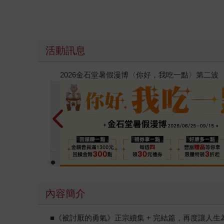
活動訊息
春光ｘ奇幻基地｜全書系展
內容簡介
■《被討厭的勇氣》正宗續集 + 完結篇，再度讓人生