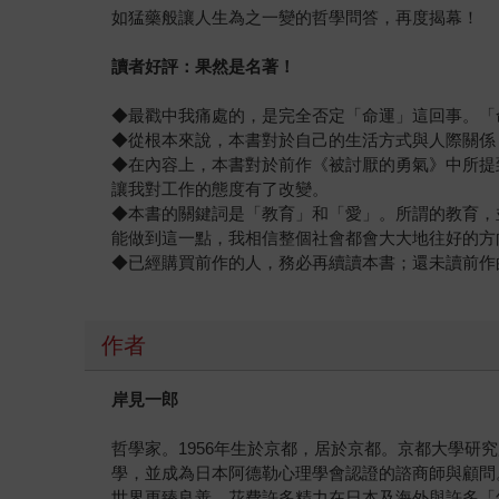
如猛藥般讓人生為之一變的哲學問答，再度揭幕！
讀者好評：果然是名著！
◆最戳中我痛處的，是完全否定「命運」這回事。「
◆從根本來說，本書對於自己的生活方式與人際關係
◆在內容上，本書對於前作《被討厭的勇氣》中所提
讓我對工作的態度有了改變。
◆本書的關鍵詞是「教育」和「愛」。所謂的教育，
能做到這一點，我相信整個社會都會大大地往好的方
◆已經購買前作的人，務必再續讀本書；還未讀前作
作者
岸見一郎
哲學家。1956年生於京都，居於京都。京都大學研
學，並成為日本阿德勒心理學會認證的諮商師與顧問
世界更臻良善，花費許多精力在日本及海外與許多「