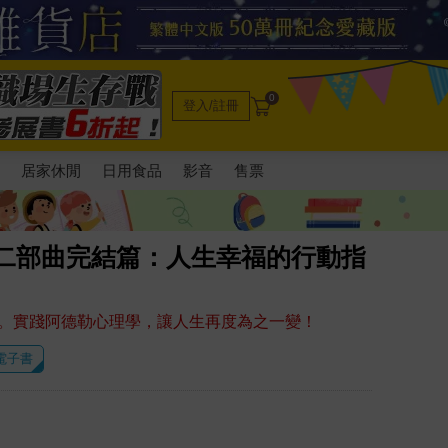
0
登入/註冊
電
居家休閒
日用食品
影音
售票
 二部曲完結篇：人生幸福的行動指
。實踐阿德勒心理學，讓人生再度為之一變！
 電子書