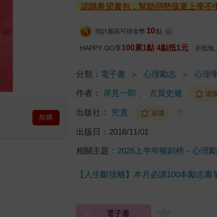
認購希望書包，幫助弱勢孩童上學不
10
預計最高可得金幣
點
?
100累1點 4點抵1元
HAPPY GO享
折抵無
分類：
電子書
＞
心理勵志
＞
心理
作者：
岸見一郎
、
古賀史健
追
出版社：
究竟
追蹤
?
加購
出版日：
2016/11/01
相關主題：
2026上半年暢銷榜－心理勵志
【人生斷捨離】本月必讀100本勵志書
電子書