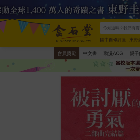
國中自修評量
東野
唯紅花綻放
奧德賽
會員獎勵
中文書
動漫ACG
親子