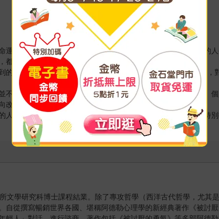
命運是要用自己的手去開創的」，讀過這本書之後，應該沒有人的人
，都是有如猛藥般的書。
到的阿德勒心理學重點之一──人生任務和社會意識有更深的探討，
並不是由教導的一方去鞭策，而是教學雙方互相學習、共同育成。個
向改變。
的人，也請務必連前作一起讀。本書有許多和教育相關的內容，特別
究所文學研究科博士課程結業。除了專攻哲學（西洋古代哲學，尤其是
。自從撰寫暢銷世界各國、堪稱阿德勒心理學的新經典著作《被討厭
年輕人」對話、進行諮商。著作包括《被討厭的勇氣》等多部阿德勒