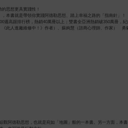
！
勒的思想更具實踐性！
」，本書就是帶領你實踐阿德勒思想、踏上幸福之路的「指南針」！
00週高踞排行榜，熱銷40萬冊以上；雙書全亞洲熱銷破350萬冊，
、《此人進廠維修中！》作者）、蘇絢慧（諮商心理師、作家） 勇
綜觀阿德勒思想，也就是宛如「地圖」般的一本書。另一方面，本書