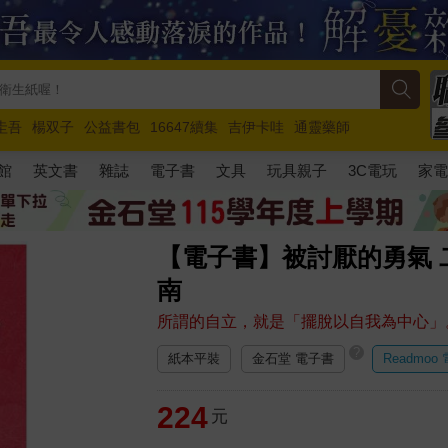
圭吾
楊双子
公益書包
16647續集
吉伊卡哇
通靈藥師
路邊攤新作
馬斯克
玩具總動員5
超慢跑
館
英文書
雜誌
電子書
文具
玩具親子
3C電玩
家
【電子書】被討厭的勇氣
南
所謂的自立，就是「擺脫以自我為中心」
?
紙本平裝
金石堂 電子書
Readmoo
224
元