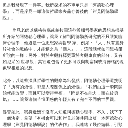
但是我發現了一件事。我所探求的不單單只是「阿德勒心理
學」，而是岸見一郎這位哲學家去蕪存菁後的「岸見阿徳勒學
說」。
岸見老師以蘇格拉底或柏拉圖這些希臘哲學家的思想為根基
所介紹的阿德勒心理學，讓我了解到阿德勒所研究的不只限於臨
床心理學，他還是一位思想家與哲學 家。例如：「人，只有置身
於社會的脈絡中，才能稱之為『個人』。」這段話就如同黑格爾
所說的一樣；另外，對於主觀解釋更重於客觀事實的部分，又有
如尼采的 世界觀；其它還包含了更多可以與胡塞爾或海德格的現
象學相通的思想。
此外，以這些深具哲學性的觀察為出發點，阿德勒心理學還挑明
了「所有的煩惱，都是人際關係上的煩惱」「我們由這一瞬間開
始就能改變，而且可以變得幸福」「問題不在能力，而在於勇
氣」……讓我這個苦惱困惑的年輕人有了完全不同的世界觀。
儘管如此，我身邊幾乎沒有人知道阿德勒心理學。不久，我下了
一個決定，希望「有機會可以和岸見老師共同出版一本阿德勒心
理學（岸見阿徳勒學說）的代表作」。我連絡了幾位編輯，引頸