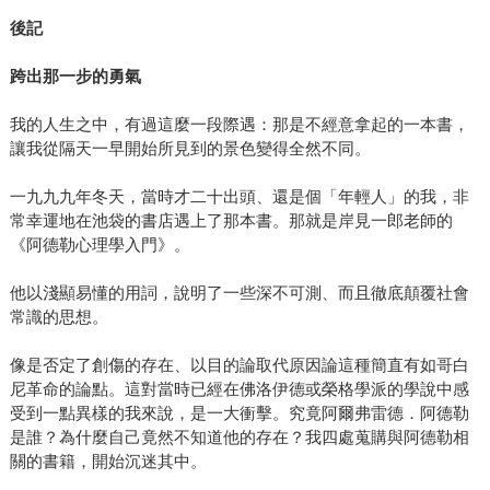
後記
跨出那一步的勇氣
我的人生之中，有過這麼一段際遇：那是不經意拿起的一本書，
讓我從隔天一早開始所見到的景色變得全然不同。
一九九九年冬天，當時才二十出頭、還是個「年輕人」的我，非
常幸運地在池袋的書店遇上了那本書。那就是岸見一郎老師的
《阿德勒心理學入門》。
他以淺顯易懂的用詞，說明了一些深不可測、而且徹底顛覆社會
常識的思想。
像是否定了創傷的存在、以目的論取代原因論這種簡直有如哥白
尼革命的論點。這對當時已經在佛洛伊德或榮格學派的學說中感
受到一點異樣的我來說，是一大衝擊。究竟阿爾弗雷德．阿德勒
是誰？為什麼自己竟然不知道他的存在？我四處蒐購與阿德勒相
關的書籍，開始沉迷其中。