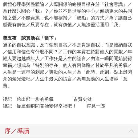
個體心理學與整體論／人際關係的終極目標在於「社會意識」／
為什麼只關心「我」？／你並不是世界的中心／傾聽更大的共同
體之聲／不能責罵，也不能稱讚／「鼓勵」的方式／為了讓自己
感覺有價值／只要存在，就有價值／人無法靈活運用「我」
第五夜 認真活在「當下」
過多的自我意識，反而牽制自我／不是肯定自我，而是接納自我
／信用和信任有什麼不同？／工作的本質在於對他人的貢獻／年
輕人要超越成年人／工作狂是人生的謊言／由這一瞬間開始變得
幸福／想成為「特別的存在」的人有兩條路／甘於平凡的勇氣／
人生是一連串的剎那／舞動的人生／為「此時、此刻」點上最閃
亮的聚光燈吧／人生中最大的謊言／為無意義的人生增添「意
義」
後記 跨出那一步的勇氣 古賀史健
後記 從這個瞬間開始變得幸福吧！ 岸見一郎
序／導讀