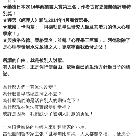
一冊！
★
榮獲日本2014年商業書大賞第三名，作者古賀史健榮獲評審特
別獎！
★
獲選《經理人》雜誌2014年4月商管選書。
★
戴爾．卡內基：「阿德勒是畢生研究人類及其潛力的偉大心理
學家！」
★
與佛洛依德、榮格齊名，並稱「心理學三巨頭」。阿德勒除了
是心理學發展承先啟後之人，更堪稱自我啟發之父！
所謂的自由，就是被別人討厭。
有人討厭你，正是你行使自由、依照自己的生活方針過日子的標
記。
為什麼人們一直無法改變？
為什麼自卑感總是揮之不去？
為什麼我們總是活在別人的期待之下？
為什麼現在無法真實感受到幸福？
或許是因為，我們缺少了被別人討厭的勇氣！
一名憤世嫉俗的年輕人來到哲學家的小屋。
當他聽聞哲學家主張「世界無比單純，人人都能幸福」，便決心