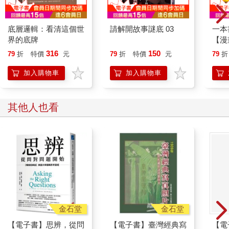
底層邏輯：看清這個世
請解開故事謎底 03
一本
界的底牌
【漫
行動
316
150
79
折
特價
元
79
折
特價
元
79
折
開關
「行
加入購物車
加入購物車
學方
其他人也看
金石堂
金石堂
【電子書】思辨，從問
【電子書】臺灣經典寫
【電