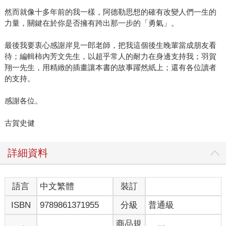
然而就像十多年前的我一樣，阿德勒思想的確有改變人們一生的
力量，關鍵在於你是否擁有跨出那一步的「勇氣」。
最後我要衷心感謝岸見一郎老師，把我這個後生晚輩當成朋友看
待；編輯柿內芳文先生，以超乎常人的耐力在身邊支持我；羽賀
翔一先生，用精緻的插畫讓本書的故事躍然紙上；還有各位讀者
的支持。
感謝各位。
古賀史健
詳細資料
語言
中文繁體
裝訂
ISBN
9789861371955
分級
普通級
商品規