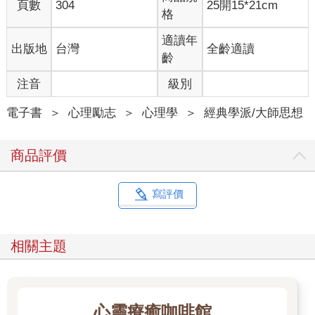
頁數
304
25開15*21cm
格
適讀年
出版地
台灣
全齡適讀
齡
注音
級別
電子書
＞
心理勵志
＞
心理學
＞
經典學派/大師思想
商品評價
寫評價
相關主題
心靈療癒咖啡館