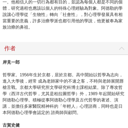
一。他相信人的一切行為都有目的，並認為每個人都是不同的個
體，研究過程也應該以個人的特殊心理經驗為對象。阿德勒的學
說讓心理學從「生物性」轉向「社會性」，對心理學發展具有相
當重要的意義，許多治療學派也都引用他的學說，他更被奉為家
族治療的鼻祖。
作者
岸見一郎
哲學家。1956年生於京都，居於京都。高中開始以哲學為志向，
進入大學後，經常 成為老師家中的不速之客，不時與老師展開唇
槍舌戰。京都大學研究所文學研究科博士課程結業。除了專攻哲
學（西洋古代哲學，尤其是柏拉圖哲學）外，1989 年起開始研究
阿德勒心理學。積極從事阿德勒心理學及古代哲學的著述、演
講，並擔任多家醫院精神科的「年輕人」心理諮商，同時也是日
本阿德勒心理學會認定的 諮商師與顧問。
古賀史健