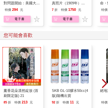
對問題開始：美國大學
真照片（1909年）：
命・性
邏輯思考聖經
附私藏明治時期照片
294
1750
特價
元
7
折
特價
元
特價
電子書
電子書
您可能會喜歡
薰香花朵凛然綻放 (首
SKB GL-10膠水50cc(4
絕地
刷限定版) 21
版)隨機出貨
213
11
85
折
特價
元
92
折
特價
元
特價