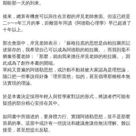
期盼那一天的到來。
後來，總算有機會可以與住在京都的岸見老師會面。但這已經是
二○一○年三月的事，距離當年拜讀《阿德勒心理學》早已超過了
十年以上。
那次會面中，岸見老師表示：「蘇格拉底的思想是由柏拉圖所記
述留存的，我希望自己可以成為阿德勒的柏拉圖。」而我則毫不
猶豫答覆老師：「那麼，就由我來擔任岸見老師的柏拉圖。」因
此成為了創作本書的開端。
單純又普遍的阿德勒思想，或許動不動就被大家認為是理想論，
隨口把一些事說得好像「理所當然」似的，甚至倡導那種根本無
法實現的理論。
於是本書決定採用年輕人與哲學家對話的形式，將讀者們可能有
疑惑的部分精心安排在其中。
如同書中所描述的，要身體力行、實踐阿德勒思想，並不是那麼
容易的事。這當中或許有一些說法和建議會讓你無法理解、難以
接受，甚至想提出反駁。