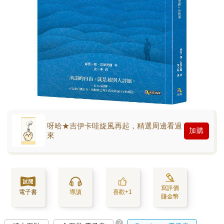
呀哈★吉伊卡哇旋風再起，精選周邊看過
加購
來
寫評價
電子書
導讀
喜歡+1
賺金幣
?