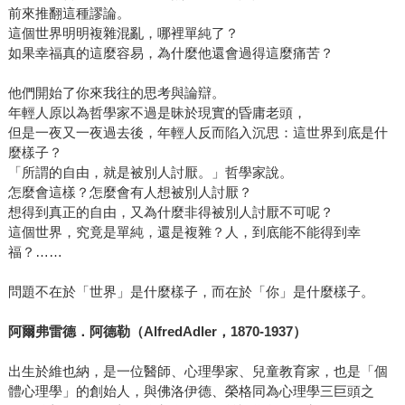
前來推翻這種謬論。
這個世界明明複雜混亂，哪裡單純了？
如果幸福真的這麼容易，為什麼他還會過得這麼痛苦？
他們開始了你來我往的思考與論辯。
年輕人原以為哲學家不過是昧於現實的昏庸老頭，
但是一夜又一夜過去後，年輕人反而陷入沉思：這世界到底是什
麼樣子？
「所謂的自由，就是被別人討厭。」哲學家說。
怎麼會這樣？怎麼會有人想被別人討厭？
想得到真正的自由，又為什麼非得被別人討厭不可呢？
這個世界，究竟是單純，還是複雜？人，到底能不能得到幸
福？……
問題不在於「世界」是什麼樣子，而在於「你」是什麼樣子。
阿爾弗雷德．阿德勒（AlfredAdler，1870-1937）
出生於維也納，是一位醫師、心理學家、兒童教育家，也是「個
體心理學」的創始人，與佛洛伊德、榮格同為心理學三巨頭之