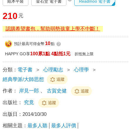
紙本平裝
金石堂 電子書
Readmoo 電子書
210
元
認購希望書包，幫助弱勢孩童上學不中斷！
10
預計最高可得金幣
點
?
100累1點 4點抵1元
HAPPY GO享
折抵無上限
分類：
電子書
＞
心理勵志
＞
心理學
＞
經典學派/大師思想
追蹤
作者：
岸見一郎
、
古賀史健
追蹤
出版社：
究竟
追蹤
出版日：
2014/10/30
相關主題：
最多人聽
最多人評價