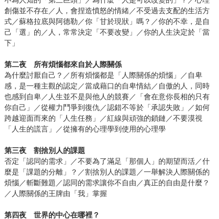
創傷並不存在／人，會捏造憤怒的情緒／不受過去支配的生活方
式／蘇格拉底與阿德勒／你「甘於現狀」嗎？／你的不幸，是自
己「選」的／人，常常決定「不要改變」／你的人生決定於「當
下」
第二夜 所有煩惱都來自於人際關係
為什麼討厭自己？／所有煩惱都是「人際關係的煩惱」／自卑
感，是一種主觀的認定／當成藉口的自卑情結／自傲的人，同時
也感到自卑／人生並不是與他人的競賽／「會在意你長相的只有
你自己」／從權力鬥爭到復仇／認錯不等於「承認失敗」／如何
跨越迎面而來的「人生任務」／紅線與頑強的鎖鏈／不要漠視
「人生的謊言」／從擁有的心理學到使用的心理學
第三夜 割捨別人的課題
否定「認同的需求」／不要為了滿足「那個人」的期望而活／什
麼是「課題的分離」？／割捨別人的課題／一舉解決人際關係的
煩惱／斬斷難題／認同的需求讓你不自由／真正的自由是什麼？
／人際關係的王牌由「我」掌握
第四夜 世界的中心在哪裡？