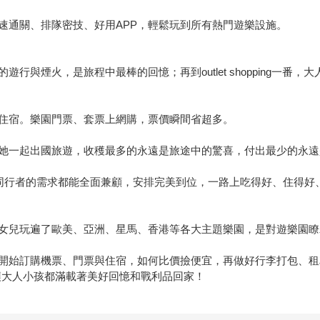
速通關、排隊密技、好用APP，輕鬆玩到所有熱門遊樂設施。
與煙火，是旅程中最棒的回憶；再到outlet shopping一番，
住宿。樂園門票、套票上網購，票價瞬間省超多。
她一起出國旅遊，收穫最多的永遠是旅途中的驚喜，付出最少的永遠
歲同行者的需求都能全面兼顧，安排完美到位，一路上吃得好、住得好
女兒玩遍了歐美、亞洲、星馬、香港等各大主題樂園，是對遊樂園瞭
開始訂購機票、門票與住宿，如何比價撿便宜，再做好行李打包、租
，讓大人小孩都滿載著美好回憶和戰利品回家！