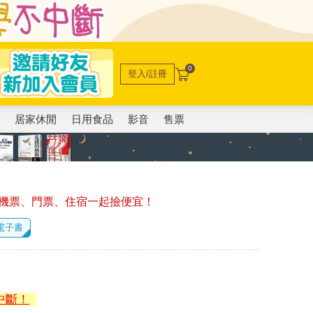
0
登入/註冊
電
居家休閒
日用食品
影音
售票
機票、門票、住宿一起撿便宜！
 電子書
中斷！