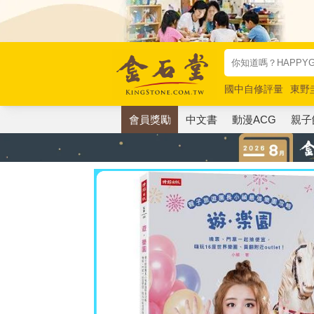
國中自修評量
東野
唯紅花綻放
奧德賽
會員獎勵
中文書
動漫ACG
親子