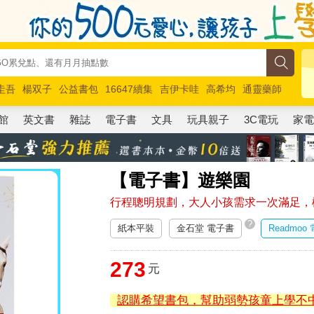
圭吾
楊双子
公益書包
16647續集
吉伊卡哇
高希均
通靈藥師
路邊攤新作
馬斯克
玩具總動員5
超慢跑
館
英文書
雜誌
電子書
文具
玩具親子
3C電玩
家
【電子書】遊樂園
行程聰明規劃，大人小孩需求一次滿足，
?
紙本平裝
金石堂 電子書
Readmoo
273
元
認購希望書包，幫助弱勢孩童上學不