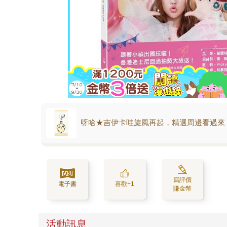
呀哈★吉伊卡哇旋風再起，精選周邊看過來
寫評價
電子書
喜歡+1
賺金幣
活動訊息