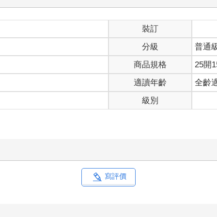
裝訂
分級
普通
商品規格
25開1
適讀年齡
全齡
級別
寫評價