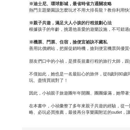
※
迪士尼、環球影城，最省時省力通關攻略
熱門主題樂園該怎麼玩才不用大排長龍？教你利用快
※
親子共遊，滿足大人小孩的行程規劃心法
根據孩子的年齡，挑選他喜愛的遊樂設施，不可錯過的遊行
※
機票、門票、住宿，撿便宜祕訣不藏私
善用比價網站，把握促銷時機，搶到便宜機票與優質
朋友們口中的小禎，是擅長規畫行程的旅行大師，跟
不僅如此，她也是一名最貼心的旅伴，從8歲到80
玩、盡情買就對了！
因此，小禎親子旅遊團年年開團、團團爆滿，她帶著
在本書中，小禎彙整了多年來親子共遊的經驗，從一
略、必玩必買推薦，最後再分享樂園附近的outlet