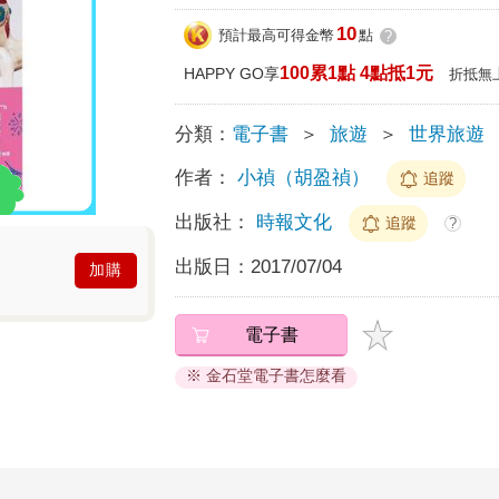
10
預計最高可得金幣
點
?
100累1點 4點抵1元
HAPPY GO享
折抵無
分類：
電子書
＞
旅遊
＞
世界旅遊
作者：
小禎（胡盈禎）
追蹤
出版社：
時報文化
追蹤
?
出版日：
2017/07/04
加購
電子書
※ 金石堂電子書怎麼看