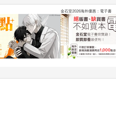
2026金石堂暑假漫博〈你好，我