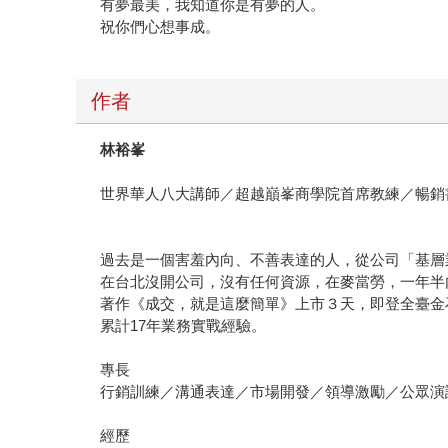
有夢最美，我知道你是有夢的人。
祝你們心想事成。
作者
林裕峯
世界華人八大講師／超越巔峯商學院首席教練／暢銷
過去是一個害羞內向、不善表達的人，從公司「基層
在台北沒開公司，沒有任何資源，在麥當勞，一年半
著作《成交，就是這麼簡單》上市３天，即登全臺金
累計17年業務實戰經驗。
專長
行銷訓練／溝通表達／市場開發／領導激勵／公眾演說
經歷