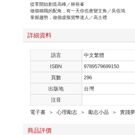
從零開始創造高峰／林裕峯
做個稱職的配角，有一天你也會變主角／吳佰鴻
掌握趨勢，做個虛擬貨幣達人／高士禮
詳細資料
語言
中文繁體
ISBN
9789579699150
頁數
296
出版地
台灣
注音
電子書
＞
心理勵志
＞
勵志小品
＞
實踐
商品評價