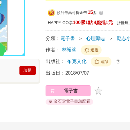
15
預計最高可得金幣
點
?
100累1點 4點抵1元
HAPPY GO享
折抵無
分類：
電子書
＞
心理勵志
＞
勵志
作者：
林裕峯
追蹤
出版社：
布克文化
追蹤
?
加購
出版日：
2018/07/07
電子書
※ 金石堂電子書怎麼看