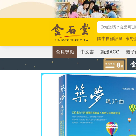
國中自修評量
東野
唯紅花綻放
奧德賽
會員獎勵
中文書
動漫ACG
親子