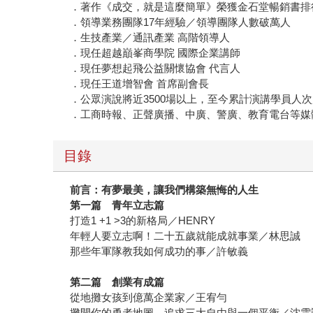
．著作《成交，就是這麼簡單》榮獲金石堂暢銷書排
．領導業務團隊17年經驗／領導團隊人數破萬人
．生技產業／通訊產業 高階領導人
．現任超越巔峯商學院 國際企業講師
．現任夢想起飛公益關懷協會 代言人
．現任王道增智會 首席副會長
．公眾演說將近3500場以上，至今累計演講學員人
．工商時報、正聲廣播、中廣、警廣、教育電台等媒
目錄
前言：有夢最美，讓我們構築無悔的人生
第一篇 青年立志篇
打造1 +1 >3的新格局／HENRY
年輕人要立志啊！二十五歲就能成就事業／林思誠
那些年軍隊教我如何成功的事／許敏義
第二篇 創業有成篇
從地攤女孩到億萬企業家／王宥勻
攤開你的勇者地圖，追求三大自由與一個平衡／沈雲