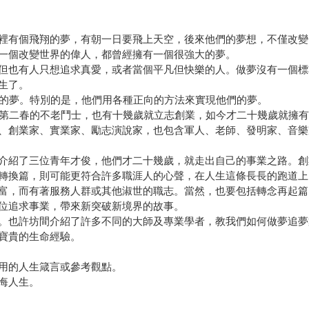
裡有個飛翔的夢，有朝一日要飛上天空，後來他們的夢想，不僅改變
一個改變世界的偉人，都曾經擁有一個很強大的夢。
但也有人只想追求真愛，或者當個平凡但快樂的人。做夢沒有一個標
生了。
同的夢。特別的是，他們用各種正向的方法來實現他們的夢。
業第二春的不老鬥士，也有十幾歲就立志創業，如今才二十幾歲就擁
、創業家、實業家、勵志演說家，也包含軍人、老師、發明家、音樂
介紹了三位青年才俊，他們才二十幾歲，就走出自己的事業之路。創
轉換篇，則可能更符合許多職涯人的心聲，在人生這條長長的跑道上
富，而有著服務人群或其他淑世的職志。當然，也要包括轉念再起篇
位追求事業，帶來新突破新境界的故事。
。也許坊間介紹了許多不同的大師及專業學者，教我們如何做夢追夢
寶貴的生命經驗。
用的人生箴言或參考觀點。
悔人生。