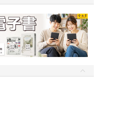
吃一點〉第二波
金石堂2026海