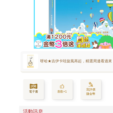
呀哈★吉伊卡哇旋風再起，精選周邊看過來
寫評價
電子書
喜歡+1
賺金幣
活動訊息