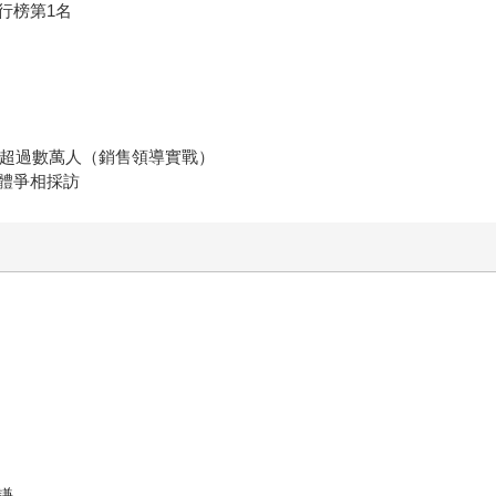
行榜第1名
次超過數萬人（銷售領導實戰）
體爭相採訪
謙