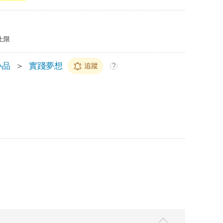
上限
小品
＞
實踐夢想
追蹤
?