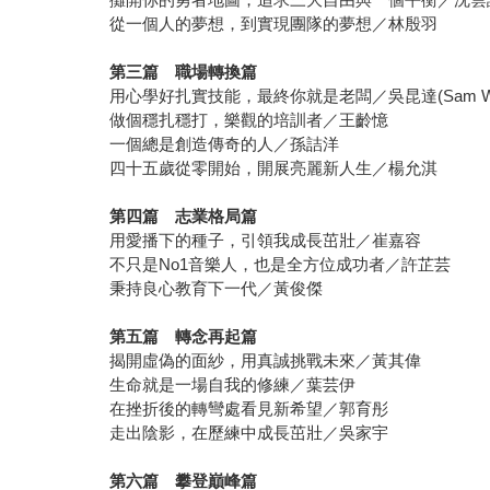
從一個人的夢想，到實現團隊的夢想／林殷羽
第三篇 職場轉換篇
用心學好扎實技能，最終你就是老闆／吳昆達(Sam W
做個穩扎穩打，樂觀的培訓者／王齡憶
一個總是創造傳奇的人／孫詰洋
四十五歲從零開始，開展亮麗新人生／楊允淇
第四篇 志業格局篇
用愛播下的種子，引領我成長茁壯／崔嘉容
不只是No1音樂人，也是全方位成功者／許芷芸
秉持良心教育下一代／黃俊傑
第五篇 轉念再起篇
揭開虛偽的面紗，用真誠挑戰未來／黃其偉
生命就是一場自我的修練／葉芸伊
在挫折後的轉彎處看見新希望／郭育彤
走出陰影，在歷練中成長茁壯／吳家宇
第六篇 攀登巔峰篇