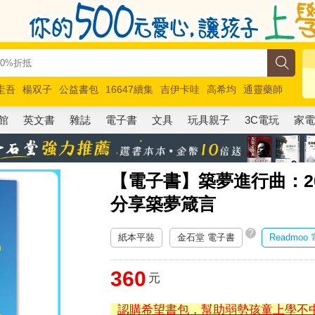
圭吾
楊双子
公益書包
16647續集
吉伊卡哇
高希均
通靈藥師
路邊攤新作
馬斯克
玩具總動員5
超慢跑
館
英文書
雜誌
電子書
文具
玩具親子
3C電玩
家
【電子書】築夢進行曲：2
分享築夢箴言
?
紙本平裝
金石堂 電子書
Readmoo
360
元
認購希望書包，幫助弱勢孩童上學不