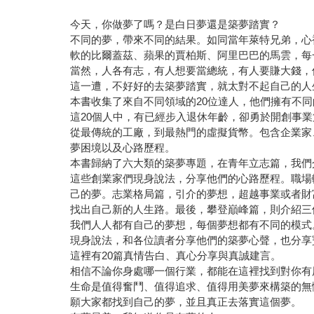
今天，你做夢了嗎？是白日夢還是築夢踏實？
不同的夢，帶來不同的結果。如同當年萊特兄弟，心
軟的比爾蓋茲、蘋果的賈柏斯、阿里巴巴的馬雲，每
當然，人各有志，有人想要當總統，有人要賺大錢，
這一遭，不好好的去築夢踏實，就太對不起自己的人
本書收集了來自不同領域的20位達人，他們擁有不
這20個人中，有已經步入退休年齡，卻勇於開創事
從最傳統的工廠，到最熱門的虛擬貨幣。包含企業家
夢困境以及心路歷程。
本書歸納了六大類的築夢專題，在青年立志篇，我們
這些創業家們現身說法，分享他們的心路歷程。職場
己的夢。志業格局篇，引介的夢想，超越事業或者財
找出自己新的人生路。最後，攀登巔峰篇，則介紹三
我們人人都有自己的夢想，每個夢想都有不同的模式
現身說法，和各位讀者分享他們的築夢心聲，也分享
這裡有20篇真情告白、真心分享與真誠建言。
相信不論你身處哪一個行業，都能在這裡找到對你有
生命是值得奮鬥、值得追求、值得用美夢來構築的無
願大家都找到自己的夢，並且真正去落實這個夢。