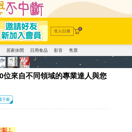
0
登入/註冊
電
居家休閒
日用食品
影音
售票
0位來自不同領域的專業達人與您
 電子書
中斷！