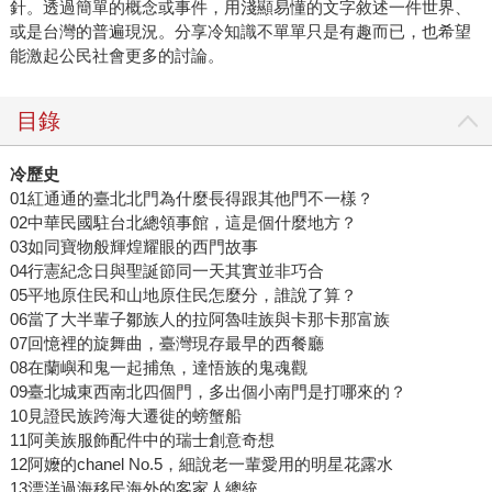
針。透過簡單的概念或事件，用淺顯易懂的文字敘述一件世界、
或是台灣的普遍現況。分享冷知識不單單只是有趣而已，也希望
能激起公民社會更多的討論。
目錄
冷歷史
01紅通通的臺北北門為什麼長得跟其他門不一樣？
02中華民國駐台北總領事館，這是個什麼地方？
03如同寶物般輝煌耀眼的西門故事
04行憲紀念日與聖誕節同一天其實並非巧合
05平地原住民和山地原住民怎麼分，誰說了算？
06當了大半輩子鄒族人的拉阿魯哇族與卡那卡那富族
07回憶裡的旋舞曲，臺灣現存最早的西餐廳
08在蘭嶼和鬼一起捕魚，達悟族的鬼魂觀
09臺北城東西南北四個門，多出個小南門是打哪來的？
10見證民族跨海大遷徙的螃蟹船
11阿美族服飾配件中的瑞士創意奇想
12阿嬤的chanel No.5，細說老一輩愛用的明星花露水
13漂洋過海移民海外的客家人總統