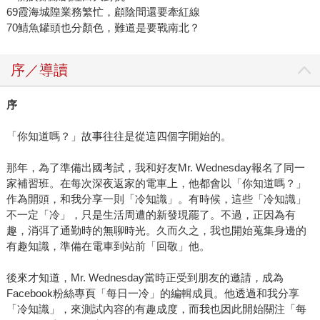
69霞海城隍業務繁忙，顧陰間還要牽紅線
70鯖魚罐頭也分顏色，難道是要戰南北？
序／導讀
序
「你知道嗎？」故事往往是從這四個字開始的。
那年，為了準備出國考試，我和好友Mr. Wednesday報名了同一
家補習班。在每次深夜返家的電車上，他都會以「你知道嗎？」
作為開頭，和我分享一則「冷知識」。有時候，這些「冷知識」
不一定「冷」，只是生活周遭的新發現罷了。不過，正因為有
趣，消弭了通勤時的無聊時光。久而久之，我也開始蒐集身邊的
有趣知識，準備在電車到站前「回敬」他。
後來才知道，Mr. Wednesday當時正受到朋友的邀請，成為
Facebook粉絲專頁「每日一冷」的編輯成員。他透過和我分享
「冷知識」，來測試內容的有趣成度，而我也因此開始關注「每