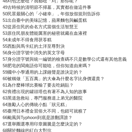
48刈包怎麼唸？我都唸「刈」那你呢？
49古時候的清明節不掃墓，其實都在做這件事
50民眾最關心的「小確幸」，年假放假規則告訴你
51出自臺中的美味記憶，蘋果麵包與鹹蛋糕
52從原住民的命名方式當個生活智慧王
53原住民朋友體能厲害的秘密就藏在血液裡
54未成年不得食用茯苓糕
55西點與馬卡紅的土洋至尊對決
56身分證字號中消失的英文字母
57身分證字號與統一編號的檢查碼不只是數學公式還有其他意義
58肥皂的閩南語你可能唸，但你知道由來嗎？
59國中小學通用的上課鐘聲是誰決定的？
60被稱做「五百萬」的大傘為什麼名字比身價還貴？
61為什麼棒球比賽輸了要去吃鍋貼？
62喪禮出現的罐頭塔也有著不為人知的故事
63黑道急救站，專門服務道上弟兄的醫院
64激勵人心的傳統小點「狀元糕」
65臺灣日本禮金習俗大不同，包錯可就糗了
66颱風與Typhoon到底是誰翻譯誰？
67選舉圈選專用印章圖騰是怎麼決定的？
68關於麵線的紅白大對抗