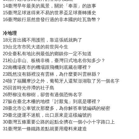
14臺灣早年最美的風景，關於「奉茶」的故事
15臺灣足球迷得來不易的世界盃足球賽轉播史
16臺灣銀行居然曾發行過的非本國的吐瓦魯幣？
冷地理
18元首出國不用護照，靠這張紙就夠了
19台北市市民大道的前世與今生
20全臺私有地比例最低的鄉鎮你一定不知道
21松山非山、板橋非橋，臺灣日式地名你知多少？
22南機場夜市的機場跟飛機到底藏在哪裡？
23既然沒有縣裡沒有雲林，為什麼要叫雲林縣？
24除了福爾摩沙之外，葡萄牙人還幫澎湖取了另一個名字
25回首時光停滯的社子島
26野柳沒有柳樹，卻曾有過個恐怖名字
27躲在臺北木柵的地標「討厭鬼」到底是哪裡？
28臺北市公車號次那麼多，為你解答車號編碼的秘密
29臺北捷運不迷航，出口原來是這樣編號的
30臺灣五條重要公路的起點全擠在一個小小十字路口上
31臺灣第一條鐵路差點就要用廢料來建造