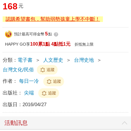
168
元
認購希望書包，幫助弱勢孩童上學不中斷！
5
預計最高可得金幣
點
?
100累1點 4點抵1元
HAPPY GO享
折抵無上限
分類：
電子書
＞
人文歷史
＞
台灣史地
＞
台灣文化/民俗
追蹤
作者：
每日一冷
追蹤
出版社：
尖端
追蹤
出版日：
2016/04/27
活動訊息