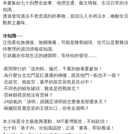
本書集結七十則歷史故事、地理交通、藝文情報、生活日常的冷
知識，
透過發現過去不曾意識到的事物，迎頭注入冷冽涼水，喚醒生活
觀察之趣味。
冷知識
──
泛指看似無價值、無關痛癢，可能是陳舊細瑣、也可以是繁雜須
待整理的資訊情報或知識。
它就藏在你我生活的縫隙間，等待你的發現……
‧夜間舉行的「送肉粽」儀式，千萬別搶著要參加！
‧為什麼台北北門是紅通通的磚樓，跟其他門一點也不一樣？
‧北故宮、南故宮，最早的故宮居然是在台中！
‧不同色的鯖魚罐頭，難道是想戰南北？
‧雲林縣裡居然沒有雲林？
‧24節氣的「清明」跟國定清明節怎麼會差那麼多天？
‧兩廳院富麗堂皇的五號出口，你有走過嗎？
本土味耍冷文藝復興運動，MIT臺灣製造，不純砍頭！
七十則「巷子內」冷知識認證，正港「臺客」即刻養成！