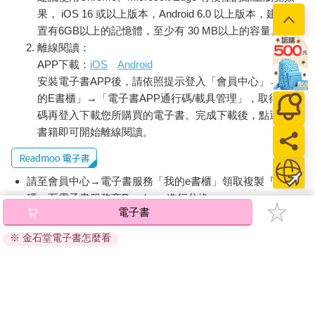
果， iOS 16 或以上版本，Android 6.0 以上版本，建議裝
置有6GB以上的記憶體，至少有 30 MB以上的容量。
離線閱讀：
APP下載：
iOS
Android
安裝電子書APP後，請依照提示登入「會員中心」→「我
的E書櫃」→「電子書APP通行碼/載具管理」，取得通行
碼再登入下載您所購買的電子書。完成下載後，點選任一
書籍即可開始離線閱讀。
請至會員中心→電子書服務「我的e書櫃」領取複製『兌換
碼』至電子書服務商Readmoo進行兌換。
電子書
退換貨須知：
※ 金石堂電子書怎麼看
因版權保護，您在金石堂所購買的電子書僅能以金石堂專屬
的閱讀軟體開啟閱讀，無法以其他閱讀器或直接下載檔案。
依據「消費者保護法」第19條及行政院消費者保護處公告之
「通訊交易解除權合理例外情事適用準則」，非以有形媒介
提供之數位內容或一經提供即為完成之線上服務，經消費者