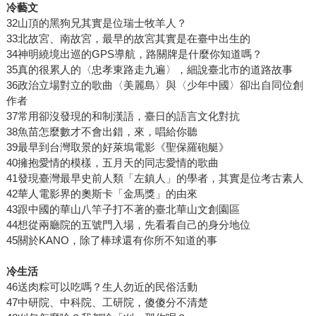
冷藝文
32山頂的黑狗兄其實是位瑞士牧羊人？
33北故宮、南故宮，最早的故宮其實是在臺中出生的
34神明繞境出巡的GPS導航，路關牌是什麼你知道嗎？
35真的很累人的〈忠孝東路走九遍〉，細說臺北市的道路故事
36政治立場對立的歌曲〈美麗島〉與〈少年中國〉卻出自同位創
作者
37常用卻沒發現的和制漢語，臺日的語言文化對抗
38魚苗怎麼數才不會出錯，來，唱給你聽
39最早到台灣取景的好萊塢電影《聖保羅砲艇》
40擁抱愛情的模樣，五月天的同志愛情的歌曲
41發現臺灣最早史前人類「左鎮人」的學者，其實是位考古素人
42華人電影界的奧斯卡「金馬獎」的由來
43跟中國的華山八竿子打不著的臺北華山文創園區
44想從兩廳院的五號門入場，先看看自己的身分地位
45關於KANO，除了棒球還有你所不知道的事
冷生活
46送肉粽可以吃嗎？生人勿近的民俗活動
47中研院、中科院、工研院，傻傻分不清楚