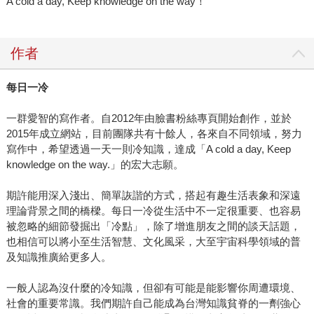
A cold a day, Keep knowledge on the way！
作者
每日一冷
一群愛智的寫作者。自2012年由臉書粉絲專頁開始創作，並於
2015年成立網站，目前團隊共有十餘人，各來自不同領域，努力
寫作中，希望透過一天一則冷知識，達成「A cold a day, Keep
knowledge on the way.」的宏大志願。
期許能用深入淺出、簡單詼諧的方式，搭起有趣生活表象和深遠
理論背景之間的橋樑。每日一冷從生活中不一定很重要、也容易
被忽略的細節發掘出「冷點」，除了增進朋友之間的談天話題，
也相信可以將小至生活智慧、文化風采，大至宇宙科學領域的普
及知識推廣給更多人。
一般人認為沒什麼的冷知識，但卻有可能是能影響你周遭環境、
社會的重要常識。我們期許自己能成為台灣知識貧脊的一劑強心