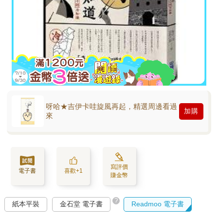
呀哈★吉伊卡哇旋風再起，精選周邊看過
加購
來
寫評價
電子書
喜歡+1
賺金幣
?
紙本平裝
金石堂 電子書
Readmoo 電子書