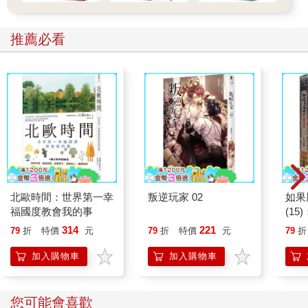
推薦必看
北歐時間：世界第一幸
叛逆玩家 02
如果
福國度教會我的事
(1
貓漫
314
221
79
折
特價
元
79
折
特價
元
79
折
加入購物車
加入購物車
您可能會喜歡