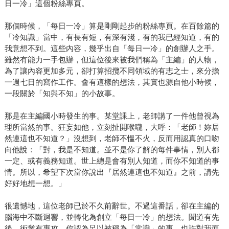
日一冷」這個粉絲專頁。
那個時候，「每日一冷」算是剛剛起步的粉絲專頁。在百餘篇的
「冷知識」當中，有長有短，有深有淺，有的我已經知道，有的
我意想不到。這些內容，幾乎出自「每日一冷」的創辦人之手。
雖然有能力一手包辦，但這位後來被我們稱為「主編」的人物，
為了讓內容更加多元，卻打算招攬不同領域的有志之士，來分擔
一週七日的寫作工作。會有這樣的想法，其實也源自他小時候，
一段關於「知與不知」的小故事。
那是在主編國小時發生的事。某堂課上，老師講了一件他曾視為
理所當然的事。狂妄如他，立刻扯開喉嚨，大呼：「老師！妳居
然連這也不知道？」沒想到，老師不慍不火，反而用認真的口吻
向他說：「對，我是不知道。並不是你了解的每件事情，別人都
一定、或有義務知道。世上總是會有別人知道，而你不知道的事
情。所以，希望下次當你說出『居然連這也不知道』之前，請先
好好地想一想。」
很遺憾地，這位老師已於不久前辭世。不過這番話，卻在主編的
腦海中不斷迴響，並轉化為創立「每日一冷」的想法。聞道有先
後，術業有專攻。你認為足以被稱為「常識」的事，也許對我而