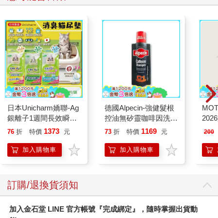
日本Unicharm嬌聯-Ag
德國Alpecin-強健髮根
MO
銀離子1週間長效瞬吸
控油無矽靈咖啡因洗髮
202
乾爽寵物消臭大師貓尿
凝露375ml/瓶-C1強健
1373
1169
76
折
特價
元
73
折
特價
元
200
墊20片/袋(大容量吸水
髮根(護髮洗髮精/男士
防滲漏貓尿布/可觀察
調理頭皮洗髮液/0矽靈
加入購物車
加入購物車
尿色貓潔墊補充包/本
滋潤洗頭髮水/一般髮
品不含貓砂盆)
質適用)
訂購/退換貨須知
加入金石堂 LINE 官方帳號『完成綁定』，隨時掌握出貨動