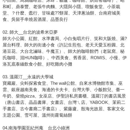
小自由、烏鴉咖啡店、沐肆．貓廬．咖啡館、烘焙者咖啡）、昭
和町、鼎泰豐、老張牛肉麵、大隱與小隱、喫飯食堂、小茶栽
堂、？什麼、蠹行、甘味處??餅屋、天津蔥油餅、台南府城美
食、吳留手串燒居酒屋、品墨良行
02. 師大__台北的波希米亞夢
師大小公園、紅館、水準書局、小白兔唱片行、笑和大阪燒、滿?
屋台料理、師大的街邊小食（許記生煎包、老天天愛玉粉圓、北
港豆花、大台北滷味、牛魔王）、師大的咖啡館們（老鼠窩、秘
氏咖啡、混HUN咖啡）、中西美食、舊香居、ROMIS、小慢、伊
洛瓦底泰緬飲食小館、好吃雞肉小攤
03. 溫羅汀__永遠的大學城
寶藏巖、尖蚪探索食堂、The wall公館、自來水博物館市集、巫
雲、銀座越南美食、海邊的卡夫卡、台灣大學、小飯館兒、臺一
牛奶、柴燒pizza、女巫店、伊聖詩私房書櫃、溫羅汀的書店風景
（唐山書店、晶晶書庫、女書店、台灣ㄟ店、YABOOK、茉莉二
手書店、古今書廊二手書店）、紫藤廬、殷海光故居、客家文化
主題公園、雪可屋、溫州街蘿蔔絲餅
04.南海學園至紀州庵__台北小綠洲