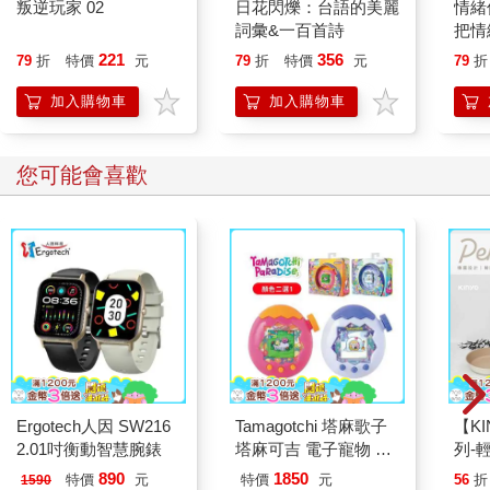
叛逆玩家 02
日花閃爍：台語的美麗
情緒
詞彙&一百首詩
把情
誰都
221
356
79
折
特價
元
79
折
特價
元
79
折
加入購物車
加入購物車
您可能會喜歡
Ergotech人因 SW216
Tamagotchi 塔麻歌子
【KI
2.01吋衡動智慧腕錶
塔麻可吉 電子寵物 樂
列-
園系列（熱帶橙果／極
平煎
890
1850
特價
元
特價
元
56
折
1590