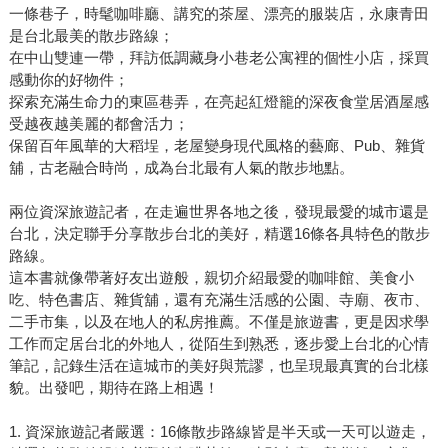
一條巷子，時髦咖啡廳、講究的茶屋、漂亮的服裝店，永康青田
是台北最美的散步路線；
在中山雙連一帶，拜訪低調藏身小巷老公寓裡的個性小店，採買
感動你的好物件；
探索充滿生命力的東區巷弄，在亮起紅燈籠的深夜食堂居酒屋感
受越夜越美麗的都會活力；
保留百年風華的大稻埕，老屋變身現代風格的藝廊、Pub、雜貨
舖，古老融合時尚，成為台北最有人氣的散步地點。
兩位資深旅遊記者，在走遍世界各地之後，發現最愛的城市還是
台北，決定聯手分享散步台北的美好，精選16條各具特色的散步
路線。
這本書就像帶著好友出遊般，親切介紹最愛的咖啡館、美食小
吃、特色書店、雜貨舖，還有充滿生活感的公園、寺廟、夜市、
二手市集，以及在地人的私房推薦。不僅是旅遊書，更是因求學
工作而定居台北的外地人，從陌生到熟悉，逐步愛上台北的心情
筆記，記錄生活在這城市的美好與荒謬，也呈現最真實的台北樣
貌。出發吧，期待在路上相遇！
1. 資深旅遊記者嚴選：16條散步路線皆是半天或一天可以遊走，