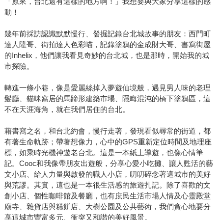
「原來，台北還有這樣的地方啊！」我想要與大家分享這樣的感
動！
幾年前採訪認識默默慢行、發掘記錄台北城故事的朋友：西門町
達人陞哥、街拍達人色彩喵，記錄塗鴉的金成財大哥、書寫街屋
的Inhelix，他們讓我看見奇妙的台北城，也是那時，開始我的城
市探險。
轉進一條小巷，像是愛麗絲掉入夢遊仙境般，遇見男人味的老理
髮廳、貓咪窩居的馬蹄形建築市場、隱晦混沌的橋下塗鴉區，這
不在天涯海角，就在我們居住的台北。
藉書寫之名，和台北約會，慢行走著，發現看似尋常的街道，都
有著生命軌跡；帶著想像力，心中的GPS重新定位時間及地理座
標，如乘時光機神遊老台北。這是一本紙上導遊，也像心情筆
記。Cooc和我像帶朋友出遊般，分享心愛小吃攤、讓人甦活的藝
文小店、給人力量與啟發的職人小店，叨叨碎念著這城市的美好
與荒謬。其實，這也是一本很生活感的旅遊扎記。除了喜歡的文
創小店、個性咖啡館及餐廳，也有庶民生活市場人情及心靈殿堂
廟寺、雜貨店與糕餅店、大樹公園及公共藝術，我們貪心地要分
享這城市豐富多元、衝突又和諧的美好風景。