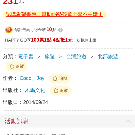
231
元
認購希望書包，幫助弱勢孩童上學不中斷！
10
預計最高可得金幣
點
?
100累1點 4點抵1元
HAPPY GO享
折抵無上限
分類：
電子書
＞
旅遊
＞
台灣旅遊
＞
北部旅遊
追蹤
作者：
Coco、Joy
追蹤
出版社：
木馬文化
追蹤
出版日：
2014/09/24
活動訊息