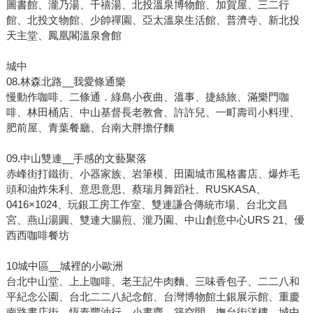
圖書館、瀧乃湯、千禧湯、北投溫泉博物館、加賀屋、三二行
館、北投文物館、少帥禪園、亞太溫泉生活館、普濟寺、新北投
天主堂、鳳凰閣溫泉會館
城中
08.林森北路__我愛條通樂
慢動作咖啡、二條通．綠島小夜曲、溫事、捷絲旅、滿樂門咖
啡、林田桶店、中山基督長老教會、許許兒、一町壽司小料理、
肥前屋、青葉餐廳、台南大胖擔仔麵
09.中山雙連__手感的文藝聚落
赤峰街打鐵街、小器家族、岩筆模、田園城市風格書店、爆炸毛
頭和油炸朱利、意思意思、蔡瑞月舞蹈社、RUSKASA、
0416×1024、玩銀工房工作室、雙連謙合傳統市場、台北文昌
宮、燕山湯圓、雙連大腸煎、瀧乃園、中山創意中心URS 21、優
西西咖啡餐坊
10城中區__城裡的小歐洲
台北中山堂、上上咖啡、老王記牛肉麵、三味香包子、二二八和
平紀念公園、台北二二八紀念館、台灣博物館土銀展示館、重慶
南路書店街、恆泰豐油行、小書齋、築空間、撫台街洋樓、城中