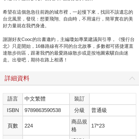
希望在這個急急往前跑的城市裡，一起慢下來，找回不該遺忘的
台北風景，發現：想要飛翔、自由時，不用遠行，簡單實在的美
好力量就在我們身邊。
謝謝好友Cooc的出書邀約，主編瓊如專業建議與引導，《慢行台
北》只是開始，16條路線有不同的台北故事，多數都可搭捷運直
達散步街區，跟著我們的最愛路線散步或是按地圖索驥自由迷
走。出發吧，期待在路上相遇！
詳細資料
語言
中文繁體
裝訂
ISBN
9789863590538
分級
普通級
商品規
頁數
224
17*23
格