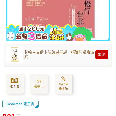
呀哈★吉伊卡哇旋風再起，精選周邊看過
加購
來
寫評價
電子書
喜歡+1
賺金幣
Readmoo 電子書