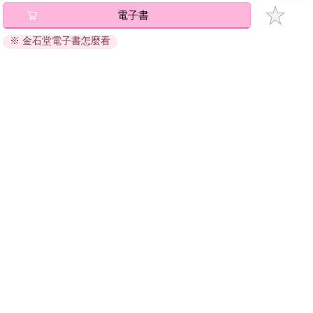
碼』至電子書服務商Readmoo進行兌換。
電子書
退換貨須知：
※ 金石堂電子書怎麼看
因版權保護，您在金石堂所購買的電子書僅能以金石堂專屬
的閱讀軟體開啟閱讀，無法以其他閱讀器或直接下載檔案。
依據「消費者保護法」第19條及行政院消費者保護處公告之
「通訊交易解除權合理例外情事適用準則」，非以有形媒介
提供之數位內容或一經提供即為完成之線上服務，經消費者
事先同意始提供。（如：電子書、電子雜誌、下載版軟體、
虛擬商品…等），
不受「網購服務需提供七日鑑賞期」的限
制
。為維護您的權益，建議您先使用「試閱」功能後再付款
購買。