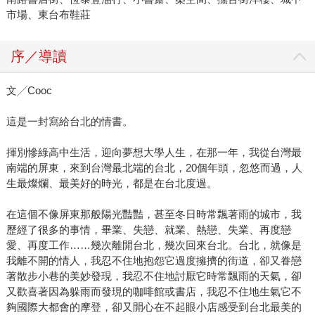
市場、東台布鞋莊
序／導讀
文╱Cooc
這是一封寫給台北的情書。
揮別慘綠高中生活，迎向夢想大學人生，在那一年，我從台灣最
南端的屏東，來到台灣最北端的台北，20個年頭，忽悠而過，人
生最燦爛、最美好的時光，都是在台北度過。
在這個不像屏東那般陽光豔豔，甚至冬日時常飄著雨的城市，我
歷經了很多的事情，畢業、失戀、就業、熱戀、失業、再度戀
愛、再度工作……幾次離開台北，幾次回來台北。台北，就像是
我離不開的情人，我忍不住地抱怨它過度擁擠的街道，卻又眷戀
著散步小巷的美妙發現，我忍不住地討厭它時常飄雨的天氣，卻
又歡喜著因為躲雨而發現的咖啡館或書店，我忍不住地生氣它不
夠國際大都會的摩登，卻又開心在不起眼小店感受到台北最美的