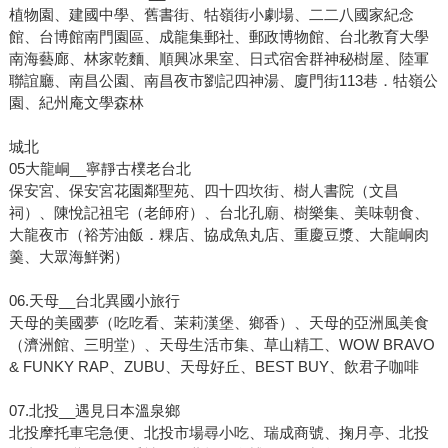
植物園、建國中學、舊書街、牯嶺街小劇場、二二八國家紀念
館、台博館南門園區、成龍集郵社、郵政博物館、台北教育大學
南海藝廊、林家乾麵、順興冰果室、日式宿舍群神秘樹屋、陸軍
聯誼廳、南昌公園、南昌夜市劉記四神湯、廈門街113巷．牯嶺公
園、紀州庵文學森林
城北
05大龍峒__寧靜古樸老台北
保安宮、保安宮花園鄰聖苑、四十四坎街、樹人書院（文昌
祠）、陳悅記祖宅（老師府）、台北孔廟、樹樂集、美味朝食、
大龍夜市（裕芳油飯．粿店、協成魚丸店、重慶豆漿、大龍峒肉
羹、大眾海鮮粥）
06.天母__台北異國小旅行
天母的美國夢（吃吃看、茉莉漢堡、鄉香）、天母的亞洲風美食
（濟洲館、三明堂）、天母生活市集、草山精工、WOW BRAVO
& FUNKY RAP、ZUBU、天母好丘、BEST BUY、飲君子咖啡
07.北投__遇見日本溫泉鄉
北投摩托車宅急便、北投市場尋小吃、瑞成商號、掬月亭、北投