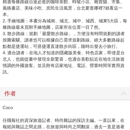
精選每條路線沿途必逛的咖啡茶館、時髦小店、雜貨舖、市集、
風格書店、美味小吃、庶民生活風景，台北要逛哪裡?就看這一
本。
2. 手繪地圖：本書分為城南、城北、城中、城西、城東5大區，每
條路線最末頁附手繪地圖，店家所在位置一目了然。
3. 散步路線：規劃「最愛散步路線」，方便沒有時間規劃的讀者
按圖索驥。讀者也可以根據自己需求規劃路線。絕大多數路線起
點都是捷運站，可搭捷運直達散步街區，隨時出發去小旅行。
4. 適合讀者：在地人才知道的隱藏版美食、特色店家，即使是台
北人，也能從書中發現全新驚喜，也適合喜歡貼近在地生活旅遊
情調的外國遊客。並且附有店家地址、電話、營業時間等實用資
訊。
作者
Coco
任職報社的資深旅遊記者、時尚雜誌的採訪主編。一直以來，在
報紙與雜誌之間走跳，在旅遊與時尚之間翻滾，過去一直是過著