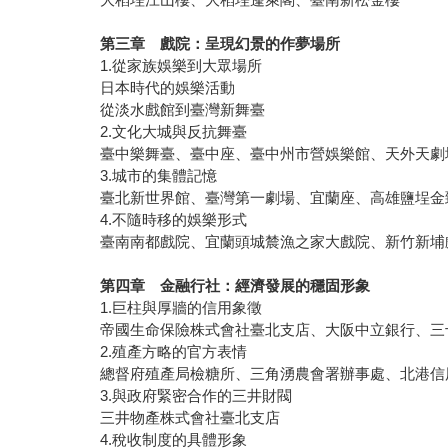
第三章 戲院：呈現幻景的作夢場所
1.從家族娛樂到大眾場所
日本時代的娛樂活動
從淡水戲館到臺灣新舞臺
2.文化大城與反抗舞臺
臺中樂舞臺、臺中座、臺中州市營娛樂館、天外天劇
3.城市的集體記憶
臺北新世界館、臺灣第一劇場、宜蘭座、高雄鹽埕
4.不隨時移的娛樂形式
臺南南都戲院、宜蘭頭城辳漁之家大戲院、新竹新埔
第四章 金融行社：經濟發展的穩固形象
1.巨柱與厚牆的信用象徵
帝國生命保險株式會社臺北支店、大阪中立銀行、三
2.殖產方略的官方表情
總督府殖產局檢糖所、三角湧農會署辦事處、北港
3.與政府緊密合作的三井財閥
三井物產株式會社臺北支店
4.稅收制度的具體形象