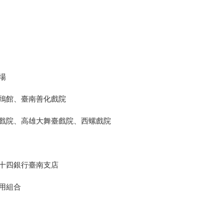
場
金鵄館、臺南善化戲院
戲院、高雄大舞臺戲院、西螺戲院
十四銀行臺南支店
信用組合