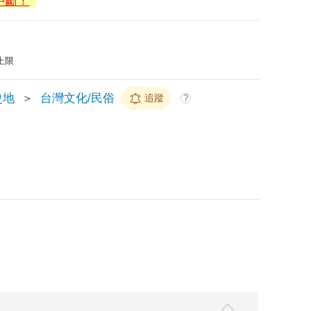
中斷！
上限
史地
＞
台灣文化/民俗
追蹤
?