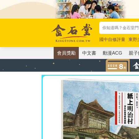
國中自修評量
東野
唯紅花綻放
奧德賽
會員獎勵
中文書
動漫ACG
親子