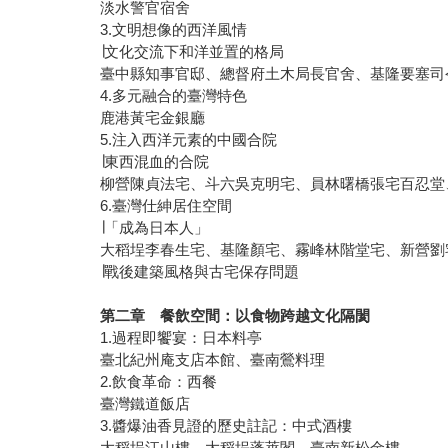
淡水警官宿舍
3.文明想像的西洋風情
∣文化交流下和洋並置的格局
臺中縣知事官邸、總督府土木局長官舍、基隆要塞司
4.多元融合的臺灣特色
鹿港黃宅金銀廳
5.注入西洋元素的中國合院
∣東西混血的合院
柳營陳貞法宅、斗六吳克明宅、員林曙橋張宅百忍堂
6.臺灣仕紳居住空間
∣「成為日本人」
大稻埕李春生宅、基隆顏宅、霧峰林階堂宅、新營劉
∣戰後建築風格與古宅保存問題
第二章 餐飲空間：以食物跨越文化隔閡
1.過程即饗宴：日本料亭
臺北紀州庵支店本館、臺南鶯料理
2.飲食革命：西餐
臺灣鐵道飯店
3.醬爆油香見證的歷史註記：中式酒樓
大稻埕江山樓、大稻埕蓬萊閣、臺南新松金樓