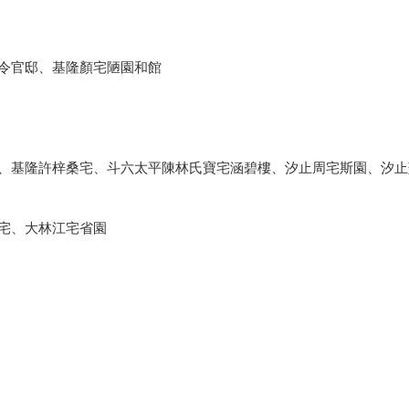
令官邸、基隆顏宅陋園和館
、基隆許梓桑宅、斗六太平陳林氏寶宅涵碧樓、汐止周宅斯園、汐止
宅、大林江宅省園