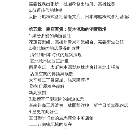
嘉義稅務出張所、桃園稅務出張所、高雄稅關
5.航運時代的地標
大阪商船株式會社基隆支店、日本郵船株式會社基隆
第五章 商店百貨：資本流動的消費戰場
1.繽紛多變的商辦會社
花蓮賀田組、高雄州青果同業組合、嘉義衛生公館
2.臺北城內的店屋混血身世
∣清代到日本時代的建築法規
∣臺北城市區改正計畫
西尾商店、表町林本源製糖株式會社臺北出張所
∣店屋空間的傳播與擴散
太平町二丁目店屋、張東隆商行
∣戰後店屋秩序崩解
新高旅館
3.延續亭仔腳空間的街道風景
臺南州商工經濟會、林開郡洋樓、新竹日美堂靴鞄店
4.歷史在此發生
臺日聯手打造的辰馬商會本町店鋪
二二八傷痛記憶的所在