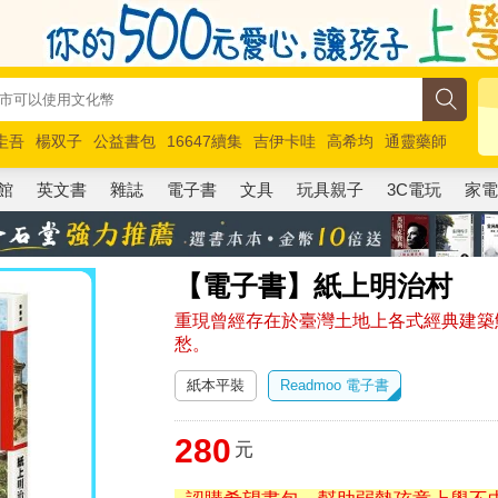
圭吾
楊双子
公益書包
16647續集
吉伊卡哇
高希均
通靈藥師
路邊攤新作
馬斯克
玩具總動員5
超慢跑
館
英文書
雜誌
電子書
文具
玩具親子
3C電玩
家
【電子書】紙上明治村
重現曾經存在於臺灣土地上各式經典建築
愁。
紙本平裝
Readmoo 電子書
280
元