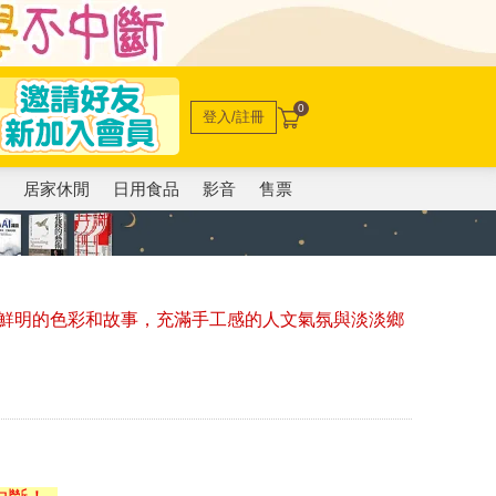
0
登入/註冊
電
居家休閒
日用食品
影音
售票
鮮明的色彩和故事，充滿手工感的人文氣氛與淡淡鄉