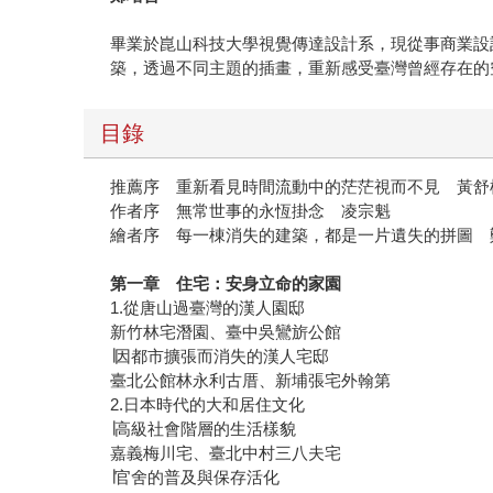
畢業於崑山科技大學視覺傳達設計系，現從事商業設
築，透過不同主題的插畫，重新感受臺灣曾經存在的
目錄
推薦序 重新看見時間流動中的茫茫視而不見 黃舒
作者序 無常世事的永恆掛念 凌宗魁
繪者序 每一棟消失的建築，都是一片遺失的拼圖 
第一章 住宅：安身立命的家園
1.從唐山過臺灣的漢人園邸
新竹林宅潛園、臺中吳鸞旂公館
∣因都市擴張而消失的漢人宅邸
臺北公館林永利古厝、新埔張宅外翰第
2.日本時代的大和居住文化
∣高級社會階層的生活樣貌
嘉義梅川宅、臺北中村三八夫宅
∣官舍的普及與保存活化