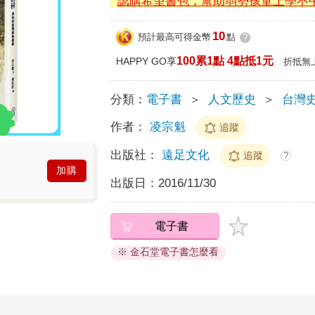
認購希望書包，幫助弱勢孩童上學不
10
預計最高可得金幣
點
?
100累1點 4點抵1元
HAPPY GO享
折抵無
分類：
電子書
＞
人文歷史
＞
台灣
作者：
凌宗魁
追蹤
出版社：
遠足文化
追蹤
?
加購
出版日：
2016/11/30
電子書
※ 金石堂電子書怎麼看