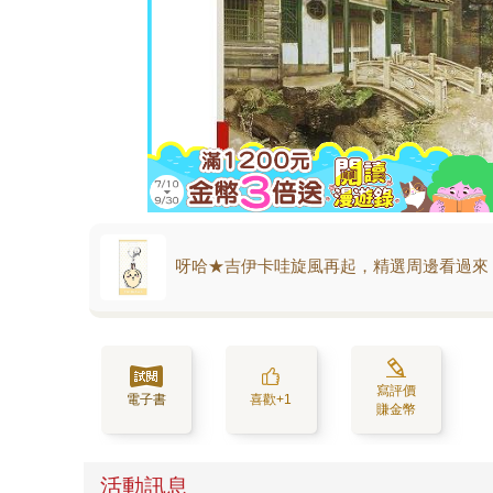
呀哈★吉伊卡哇旋風再起，精選周邊看過來
寫評價
電子書
喜歡+1
賺金幣
活動訊息