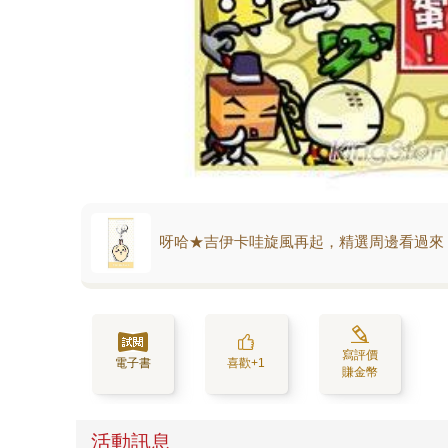
呀哈★吉伊卡哇旋風再起，精選周邊看過來
寫評價
電子書
喜歡+1
賺金幣
活動訊息