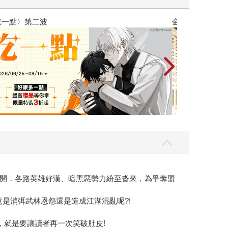
吃一點〉第二波
金石堂2026海
開，各路英雄好漢、暗黑惡勢力紛至沓來，為爭奪盟
竟是消弭武林恩怨還是造成江湖混亂呢?!
，就是要讓讀者再一次笑破肚皮!