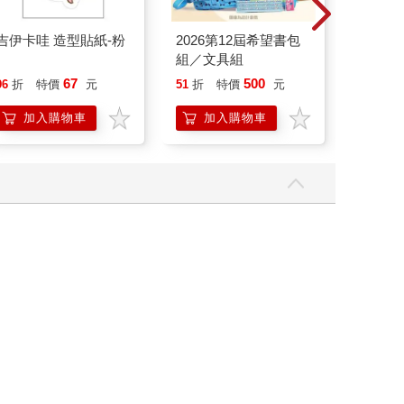
吉伊卡哇 造型貼紙-粉
2026第12屆希望書包
電馭叛
組／文具組
(藍光典
67
500
20
96
折
特價
元
51
折
特價
元
特價
加入購物車
加入購物車
加