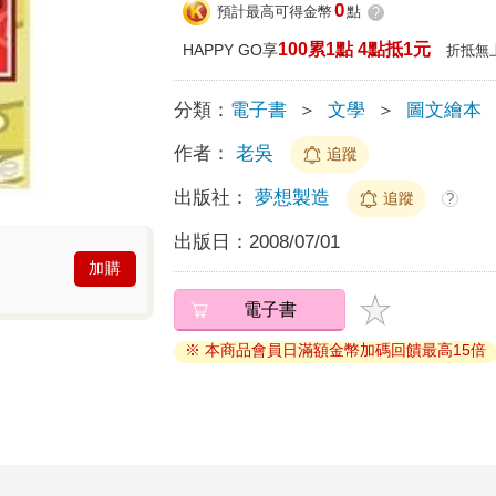
0
預計最高可得金幣
點
?
100累1點 4點抵1元
HAPPY GO享
折抵無
分類：
電子書
＞
文學
＞
圖文繪本
作者：
老吳
追蹤
出版社：
夢想製造
追蹤
?
出版日：
2008/07/01
加購
電子書
※ 本商品會員日滿額金幣加碼回饋最高15倍