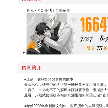
春光ｘ奇幻基地｜全書系展
內容簡介
●這是一個關於笨與勇氣的故事…
失落已久，傳說中的天下第一味秘笈再度現身江湖，
主寶位，一場免不了的腥風血雨就要來臨～米滷蛋大
且看十八般武藝樣樣不精的米滷蛋如何闖蕩江湖? 如
●老吳2008年全新圖文創作，脫序演出的大膽突破