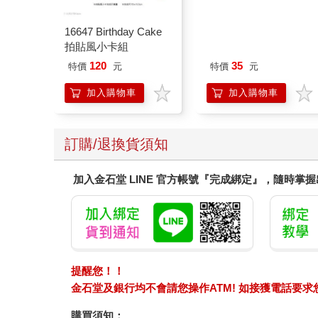
16647 Birthday Cake
雙色蝦米_三層防護口
拍貼風小卡組
罩（2入）
120
35
特價
元
特價
元
加入購物車
加入購物車
訂購/退換貨須知
加入金石堂 LINE 官方帳號『完成綁定』，隨時掌
提醒您！！
金石堂及銀行均不會請您操作ATM! 如接獲電話要
購買須知：