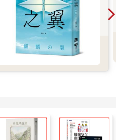
波
哈利
年，
下終
時優
過！