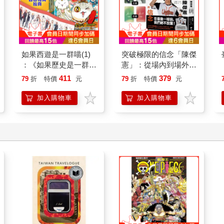
如果西遊是一群喵(1)
突破極限的信念「陳傑
：《如果歷史是一群
憲」：從場內到場外，
喵》作者最新力作，附
台灣隊長全力以赴的堅
411
379
79
折
特價
元
79
折
特價
元
【首卷特典】拉頁
持與自白 （限量典藏
「日常私服小卡組」）
加入購物車
加入購物車