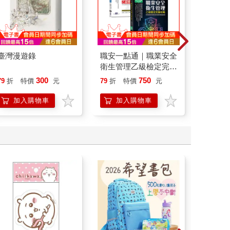
臺灣漫遊錄
職安一點通｜職業安全
底層邏
衛生管理乙級檢定完勝
界的底
攻略｜2026版(套書)
300
750
79
折
特價
元
79
折
特價
元
79
折
加入購物車
加入購物車
加