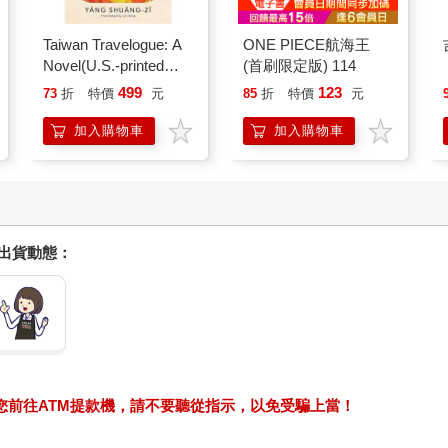
Taiwan Travelogue: A
ONE PIECE航海王
Novel(U.S.-printed
(首刷限定版) 114
edition)
499
123
73
折
特價
元
85
折
特價
元
加入購物車
加入購物車
握出貨動態：
求您前往ATM提款機，請不要聽從指示，以免受騙上當！