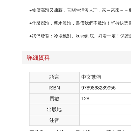
●物價高漲又凍薪，苦悶生活沒人理，來～來來～～
●什麼都漲，薪水沒漲，書價我們不敢漲！堅持快樂
●我們發誓：冷場絕對、kuso到底、好看一定！保證無
詳細資料
語言
中文繁體
ISBN
9789868289956
頁數
128
出版地
注音