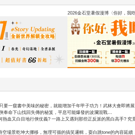
2026金石堂暑假漫博〈你好，我
只要一窺書中美味的秘密，就能增加千年甲子功力！武林大會即將展
俠奉命下山找回失傳的秘笈，平息可能爆發的波瀾混戰…
何熱血又白目地行俠仗義? 一路上又遇到那些正反派的黑白高手? 究
，時空場景乾坤大挪移，無理可循的搞笑邏輯，耍白跳tone的內容延續