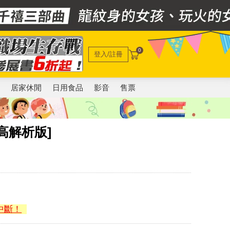
0
登入/註冊
電
居家休閒
日用食品
影音
售票
高解析版]
中斷！