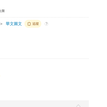
上限
＞
華文圖文
追蹤
?