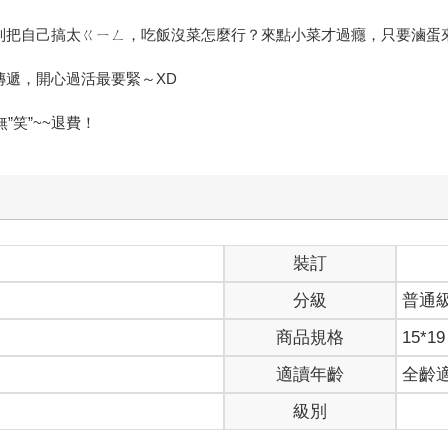
別把自己搞太ㄍㄧㄥ，吃飯沒菜怎麼行？來點小菜才過癮，只要滷蛋
傳遞，開心過活最要緊～XD
”笑”~~退費！
裝訂
分級
普通
商品規格
15*19
適讀年齡
全齡
級別