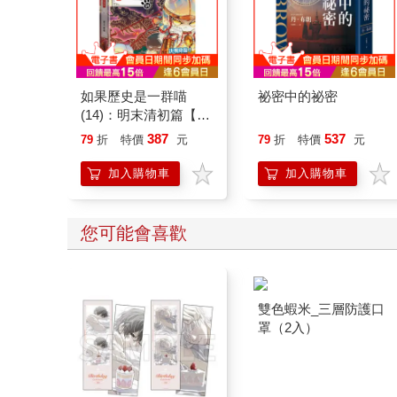
如果歷史是一群喵
祕密中的祕密
(14)：明末清初篇【萌
貓漫畫學歷史】
387
537
79
折
特價
元
79
折
特價
元
加入購物車
加入購物車
您可能會喜歡