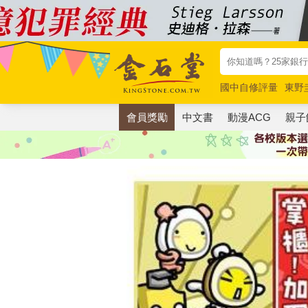
國中自修評量
東野
唯紅花綻放
奧德賽
會員獎勵
中文書
動漫ACG
親子