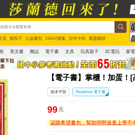
圭吾
楊双子
公益書包
16647續集
吉伊卡哇
通靈藥師
路邊攤新作
馬斯克
玩具總動員5
超慢跑
館
英文書
雜誌
電子書
文具
玩具親子
3C電玩
家
【電子書】掌櫃！加蛋！[
紙本平裝
Readmoo 電子書
99
元
認購希望書包，幫助弱勢孩童上學不