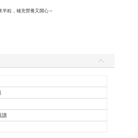
來半粒，補充營養又開心～
級
適讀