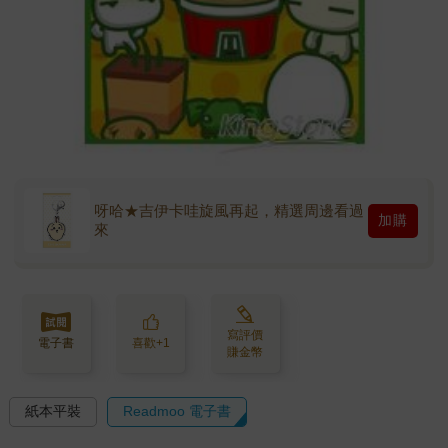
呀哈★吉伊卡哇旋風再起，精選周邊看過
加購
來
寫評價
電子書
喜歡+1
賺金幣
紙本平裝
Readmoo 電子書