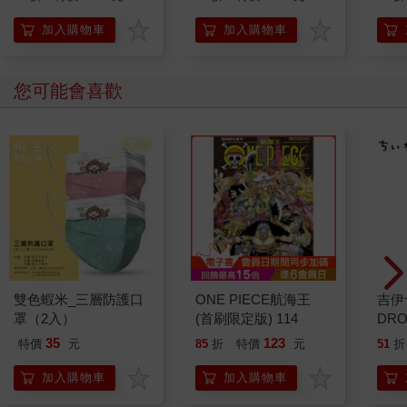
持與自白 （限量典藏
「日常私服小卡組」）
加入購物車
加入購物車
您可能會喜歡
雙色蝦米_三層防護口
ONE PIECE航海王
吉伊
罩（2入）
(首刷限定版) 114
DR
水晶
35
123
特價
元
85
折
特價
元
51
折
貼紙
兔兔 
加入購物車
加入購物車