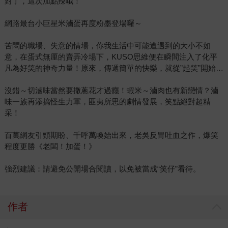
對了，這次加點辣哦！
網路最台小巨星米滷蛋再度粉墨登場囉～
苦悶的職場、失意的情場，你我生活中可能遭遇到的大小不如
意，在蛋式無厘的賣弄冷場下，KUSO思維便在瞬間注入了化平
凡為好笑的神奇力量！原來，傳遞簡單的快樂，就從”起笑”開始…
沒錯～切滷味當然要撒蔥花才過癮！蝦米～滷肉也有新戀情？滷
味一族再添搞怪生力軍，匪夷所思的劇情發展，笑點絕對超精
采！
百萬網友引頸期盼、千呼萬喚始出來，老吳反胃吐血之作，爆笑
程度更勝《老闆！加蛋！》
強烈建議：請避免公開場合閱讀，以免被當成“笑仔”看待。
作者