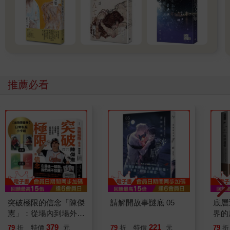
推薦必看
突破極限的信念「陳傑
請解開故事謎底 05
底層
憲」：從場內到場外，
界的
台灣隊長全力以赴的堅
379
221
79
折
特價
元
79
折
特價
元
79
折