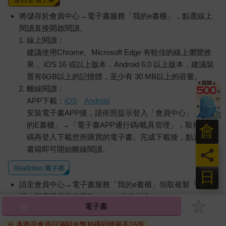
將儲存於會員中心→電子書服務「我的e書櫃」，點選線上
閱讀直接開啟閱讀。
線上閱讀：
建議使用Chrome、Microsoft Edge 有較佳的線上瀏覽效
果， iOS 16 或以上版本，Android 6.0 以上版本，建議裝
置有6GB以上的記憶體，至少有 30 MB以上的容量。
離線閱讀：
APP下載：
iOS
Android
安裝電子書APP後，請依照提示登入「會員中心」→「我
的E書櫃」→「電子書APP通行碼/載具管理」，取得通行
會
碼再登入下載您所購買的電子書。完成下載後，點選任一
書籍即可開始離線閱讀。
員
日
請至會員中心→電子書服務「我的e書櫃」領取複製『兌換
碼』至電子書服務商Readmoo進行兌換。
電子書
退換貨須知：
※ 本商品會員日滿額金幣加碼回饋最高15倍
因版權保護，您在金石堂所購買的電子書僅能以金石堂專屬