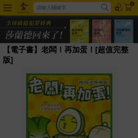
0
【電子書】老闆！再加蛋！[超值完整
版]