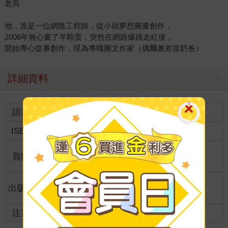
老吳
他，原是一位網路工程師，從小就夢想圖畫創作，
2006年無心畫了半顆蛋，突然在網路爆跳走紅後，
開始專心從事創作，現為專職圖文作家（偶爾兼差當奶爸）
詳細資料
語言
中文繁體
裝訂
ISBN
9789868289970
分級
普通級
商品規
頁數
128
15*19
格
適讀年
出版地
台灣
全齡適讀
齡
注音
級別