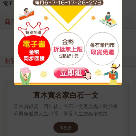
電子書
＞
文學
＞
圖文繪本
＞
華文圖文
商品評價
寫評價
相關主題
直木賞名家白石一文
直木賞得獎十四年後，白石一文再次提出對於緣
分與邂逅的人生叩問，就算人生旅程依舊跌宕忐
忑，染上暮色後依然美麗真摯的成人之戀。
看更多