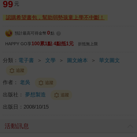
99
元
認購希望書包，幫助弱勢孩童上學不中斷！
0
預計最高可得金幣
點
?
100累1點 4點抵1元
HAPPY GO享
折抵無上限
分類：
電子書
＞
文學
＞
圖文繪本
＞
華文圖文
追蹤
作者：
老吳
追蹤
出版社：
夢想製造
追蹤
出版日：
2008/10/15
活動訊息