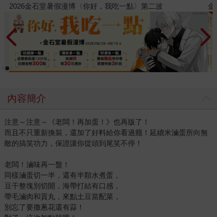
金石堂2026海外優惠：電子書
內容簡介
注意～注意～《老闆！再加蛋！》也再版了！
而且不只重新換裝，還加了好料給你看過癮！延續米滷蛋所向無
敵的搞笑功力，保證讓你從頭到尾笑不停！
老闆！滷味再一盤！
同樣滷蛋切一半，還有半顆水煮蛋，
豆干整塊別切開，海帶打結有口感，
帶毛滷肉和貢丸，來點土豆當配菜，
別忘了要撒蔥花還有蒜！