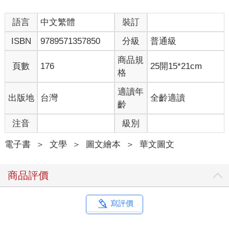
語言
中文繁體
裝訂
ISBN
9789571357850
分級
普通級
商品規
頁數
176
25開15*21cm
格
適讀年
出版地
台灣
全齡適讀
齡
注音
級別
電子書
＞
文學
＞
圖文繪本
＞
華文圖文
商品評價
寫評價