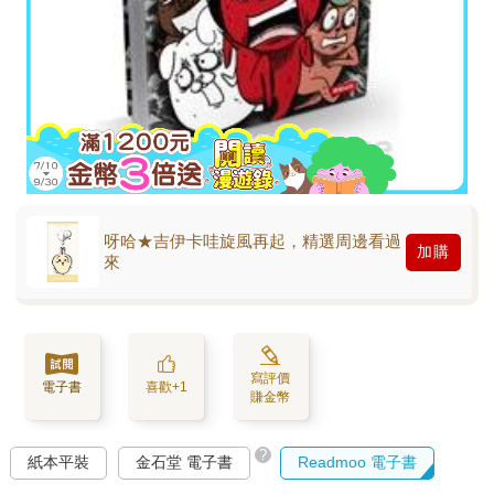
呀哈★吉伊卡哇旋風再起，精選周邊看過
加購
來
寫評價
電子書
喜歡+1
賺金幣
?
紙本平裝
金石堂 電子書
Readmoo 電子書