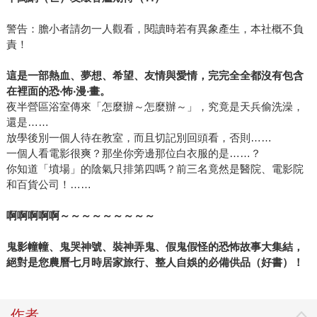
警告：膽小者請勿一人觀看，閱讀時若有異象產生，本社概不負
責！
這是一部熱血、夢想、希望、友情與愛情，完完全全都沒有包含
在裡面的恐‧怖‧漫‧畫。
夜半營區浴室傳來「怎麼辦～怎麼辦～」，究竟是天兵偷洗澡，
還是……
放學後別一個人待在教室，而且切記別回頭看，否則……
一個人看電影很爽？那坐你旁邊那位白衣服的是……？
你知道「墳場」的陰氣只排第四嗎？前三名竟然是醫院、電影院
和百貨公司！……
啊啊啊啊啊～～～～～～～～～
鬼影幢幢、鬼哭神號、裝神弄鬼、假鬼假怪的恐怖故事大集結，
絕對是您農曆七月時居家旅行、整人自娛的必備供品（好書）！
作者