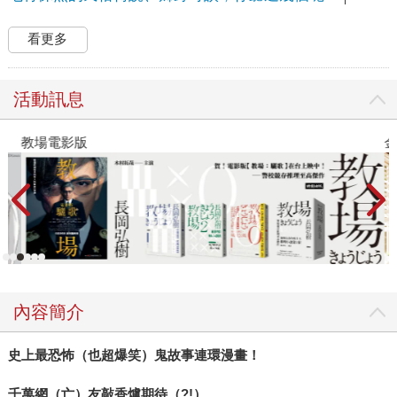
看更多
活動訊息
教場電影版
金
內容簡介
史上最恐怖（也超爆笑）鬼故事連環漫畫！
千萬網（亡）友敲香爐期待（?!）