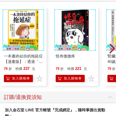
一本書終結你的拖延症
怪奇微微疼
腎臟
【漫畫版】：透過「小
40
行動」打開大腦的行動
就告
237
221
79
折
特價
元
79
折
特價
元
79
折
開關，懶人也能變身
「行動派」的37個科
加入購物車
加入購物車
學方法
訂購/退換貨須知
加入金石堂 LINE 官方帳號『完成綁定』，隨時掌握出貨動