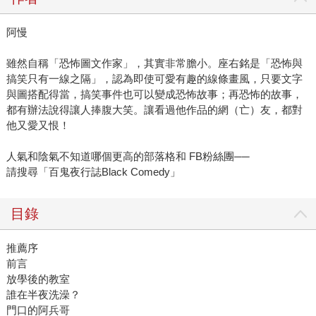
阿慢
雖然自稱「恐怖圖文作家」，其實非常膽小。座右銘是「恐怖與
搞笑只有一線之隔」，認為即使可愛有趣的線條畫風，只要文字
與圖搭配得當，搞笑事件也可以變成恐怖故事；再恐怖的故事，
都有辦法說得讓人捧腹大笑。讓看過他作品的網（亡）友，都對
他又愛又恨！
人氣和陰氣不知道哪個更高的部落格和 FB粉絲團──
請搜尋「百鬼夜行誌Black Comedy」
目錄
推薦序
前言
放學後的教室
誰在半夜洗澡？
門口的阿兵哥