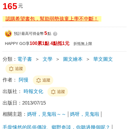
165
元
認購希望書包，幫助弱勢孩童上學不中斷！
5
預計最高可得金幣
點
?
100累1點 4點抵1元
HAPPY GO享
折抵無上限
分類：
電子書
＞
文學
＞
圖文繪本
＞
華文圖文
追蹤
作者：
阿慢
追蹤
出版社：
時報文化
追蹤
出版日：
2013/07/15
相關主題：
媽呀，見鬼啦～～
媽呀，見鬼啦
毛骨悚然的民俗傳說、鄉野奇談，你聽過幾個呢？