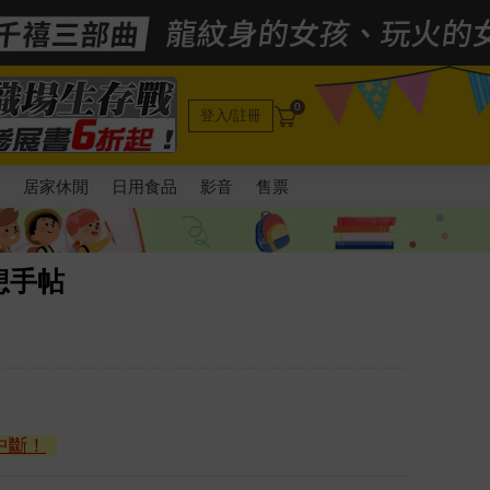
0
登入/註冊
電
居家休閒
日用食品
影音
售票
想手帖
中斷！