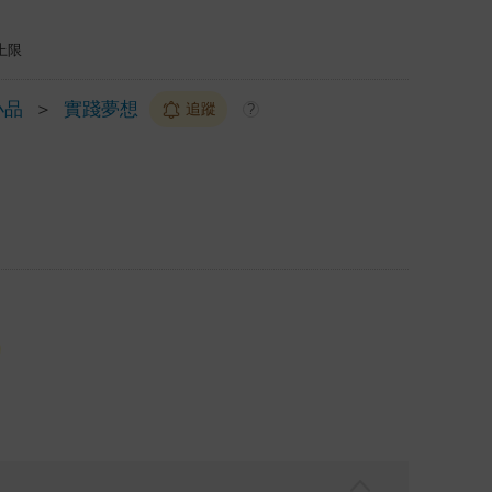
上限
小品
＞
實踐夢想
追蹤
?