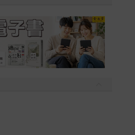
吃一點〉第二波
金石堂2026海