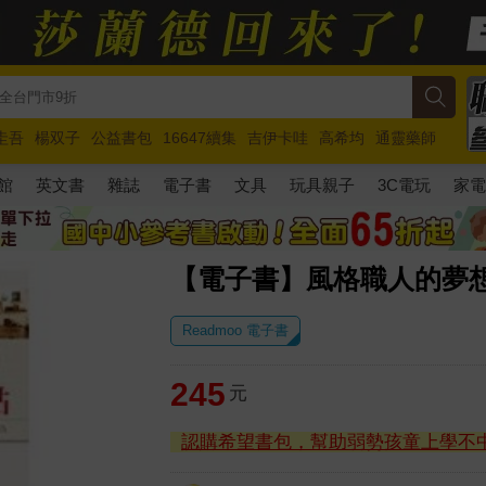
圭吾
楊双子
公益書包
16647續集
吉伊卡哇
高希均
通靈藥師
路邊攤新作
馬斯克
玩具總動員5
超慢跑
館
英文書
雜誌
電子書
文具
玩具親子
3C電玩
家
【電子書】風格職人的夢
Readmoo 電子書
245
元
認購希望書包，幫助弱勢孩童上學不