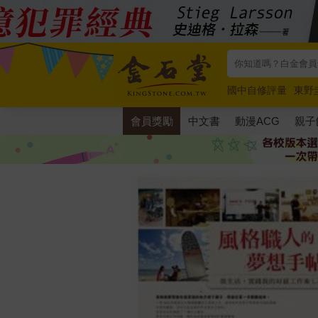
國中自修評量
東野
唯紅花綻放
奧德賽
會員獎勵
中文書
動漫ACG
親子