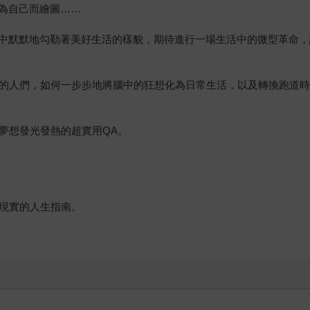
為自己而繪圖……
中默默地勾勒著美好生活的樣貌，期待進行一場生活中的微型革命，
景的人們，如何一步步地將腦中的狂想化為日常生活，以及轉換跑道
夢想發光發熱的超實用QA。
為現實的人生指南。