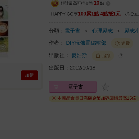
10
預計最高可得金幣
點
?
100累1點 4點抵1元
HAPPY GO享
折抵無
分類：
電子書
＞
心理勵志
＞
勵志
作者：
DIY玩佈置編輯部
追蹤
出版社：
麥浩斯
追蹤
?
出版日：
2012/10/18
加購
電子書
※ 本商品會員日滿額金幣加碼回饋最高15倍