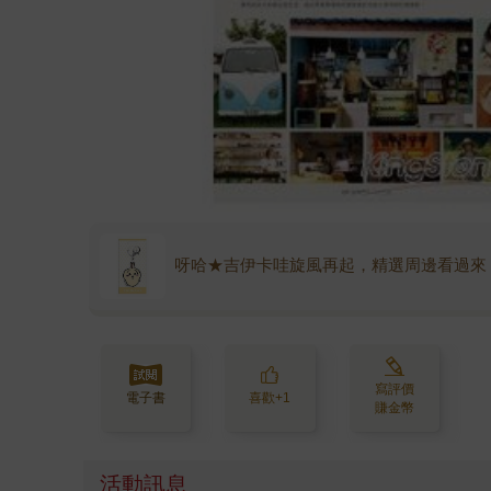
呀哈★吉伊卡哇旋風再起，精選周邊看過來
寫評價
電子書
喜歡+1
賺金幣
活動訊息