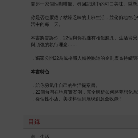
開起一家個性咖啡館、尋回記憶中的可口美味、重新
你是否也厭倦了枯燥乏味的上班生活，並偷偷地在心
活中的每一天。
本書將告訴你，22個與你我擁有相似臉孔、生活背
與頑強的執行理念……
．獨家公開22為風格職人轉換跑道的企劃表＆持續讓
本書特色
．給你勇氣作自己的生活提案書。
．22個台灣在地真實案例，完全解析如何將夢想化
．從個性小店、美味料理到展現創意全收錄！
目錄
創．生活