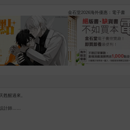
2026金石堂暑假漫博〈你好，我
天甦醒過來。
設計師……