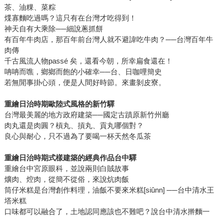
茶、油粿、菜粽
煠寡麵吃過嗎？這只有在台灣才吃得到！
神天自有大乘除──細說蔥抓餅
有百年牛肉店，那百年前台灣人就不避諱吃牛肉？──台灣百年牛
肉傳
千古風流人物passé 矣，還看今朝，所幸扁食還在！
呥呥而噍，鄉鄉而飽的小確幸──台、日咖哩簡史
若無閒事掛心頭，便是人間好時節。來畫剝皮寮。
重繪日治時期歐陸式風格的新竹驛
台灣最美麗的地方政府建築──國定古蹟原新竹州廳
肉丸還是肉圓？槓丸、摃丸、貢丸哪個對？
良心與耐心，只不過為了要喝一杯天然冬瓜茶
重繪日治時期式樣建築的經典作品台中驛
重繪台中宮原眼科，並說兩則白賊故事
爌肉、焢肉，從簡不從俗，來說炕肉飯
筒仔米糕是台灣創作料理，油飯不要來米糕[siûnn] ──台中清水王
塔米糕
口味都可以融合了，土地認同應該也不難吧？說台中清水擀麵一