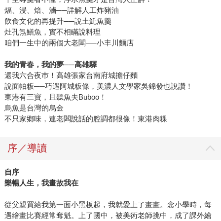
煏、浸、焙、滷──詳解人工炸豬油
飲食文化的再提升──說土魠魚羹
灶孔炰鱔魚，實不相瞞說料理
咱們一生中的兩個大老闆──小丰川麵店
我的青春，我的夢──高雄驛
還我六合夜巿！高雄張家台南府城擔仔麵
說面帕粄──巧遇阿城粄條，美濃人文學家吳錦發也說讚！
東港有三寶，且聽魚夫Buboo！
烏魚是台灣的烏金
不只家鄉味，連老闆說話的腔調都很像！東港肉粿
序／導讀
自序
樂暢人生，我畫故我在
從父親買給我第一面小黑板起，我就愛上了畫畫。念小學時，每
遇繪畫比賽經常奪魁。上了國中，被美術老師挑中，成了課外繪