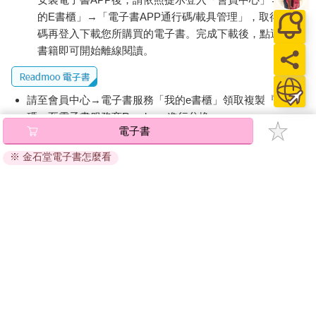
的E書櫃」→「電子書APP通行碼/載具管理」，取得通行
碼再登入下載您所購買的電子書。完成下載後，點選任一
書籍即可開始離線閱讀。
請至會員中心→電子書服務「我的e書櫃」領取複製『兌換
碼』至電子書服務商Readmoo進行兌換。
電子書
退換貨須知：
※ 金石堂電子書怎麼看
因版權保護，您在金石堂所購買的電子書僅能以金石堂專屬
的閱讀軟體開啟閱讀，無法以其他閱讀器或直接下載檔案。
依據「消費者保護法」第19條及行政院消費者保護處公告之
「通訊交易解除權合理例外情事適用準則」，非以有形媒介
提供之數位內容或一經提供即為完成之線上服務，經消費者
事先同意始提供。（如：電子書、電子雜誌、下載版軟體、
虛擬商品…等），
不受「網購服務需提供七日鑑賞期」的限
制
。為維護您的權益，建議您先使用「試閱」功能後再付款
購買。