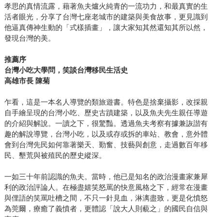
孝思的真情流露，藉著魚夫爐火純青的一流功力，和最真實的生
活者眼光，分享了台灣七座老城市的建築與美食故事，更見識到
他逼真傳神生動的「式樣插畫」，讓大家知其然還知其所以然，
發現台灣的美。
推薦序
台灣小吃大學問，笑談台灣移民生活史
高雄市長 陳菊
乍看，這是一本名人導覽的類旅遊書。特色是捨棄攝影，改採親
自手繪呈現的台灣小吃、歷史古蹟建築，以及魚夫先生親任導遊
的介紹與解說。一讀之下，很驚豔。透過魚夫考察有據兼詼諧有
趣的解說導覽，台灣小吃，以及或存或拆的車站、教會，意外體
會到台灣先民如何靠著樂天、勤奮、技藝與創意，走過數百年移
民、墾荒與被殖民的歷史縱深。
一如三十年前認識的魚夫。當時，他已是知名的政治漫畫家兼犀
利的政治評論人。在極盡嬉笑怒罵的快意風格之下，經常在漫畫
與俚語的笑罵吐槽之間，不只一針見血，淋漓盡致，更是化憤怒
為莞爾，療癒了義憤者，更體認「說大人則藐之」的國民自信與