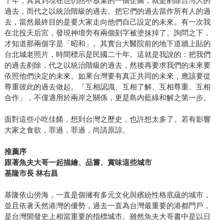
十年，其實到現在也仍然不放棄的一個企圖，就是剷除台灣人的
過去，而代之以統治階級的過去。把它們的過去當作所有人的過
去，當然最終目的是要大家走向他們自己設定的未來。有一次我
在北投天后宮，發現神壇旁有兩個刻字被塗抹掉了。詢問之下，
才知道那兩個字是「昭和」。其實台大醫院前的地下道牆上貼的
台北城老照片，時間標示是民國二十年。這就是我說的：把我們
的過去剷除，代之以統治階級的過去，然後再要求我們的未來要
依照他們決定的未來。如果台灣要有真正共同的未來，應該要從
尊重彼此的過去做起。「互相認識、互相了解、互相尊重、互相
合作」，不僅適用於兩岸之關係，更是島內藍綠和解之第一步。
面對這些小吃佳餚，想到台灣之歷史，也許想太多了。若有影響
大家之食欲，罪過，罪過，尚請原諒。
推薦序
跟著魚夫大哥一起描繪、品嘗、賞味這些城市
基隆市長 林右昌
基隆依山傍海，一直是個擁有多元文化與繽紛性格底蘊的城市，
並且依著天然港灣的優勢，過去一直為台灣最重要的港都門戶，
是台灣開發史上相當重要的指標城市。雖然魚夫大哥書中是以日