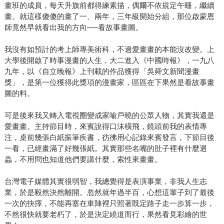
畫班的成員，每天升旗前都得練素描，偶爾不依規定午睡，繼續
畫。就這樣傻傻的畫了一、兩年，三年級開始分組，那位啟蒙恩
師竟然早就看出我的方向──看故事畫圖。
我沒有如預計的考上師專美術科，不過愛畫畫的本能沒改變。上
大學後開啟了時事漫畫的人生，大二進入《中國時報》，一九八
九年，以《自立晚報》上刊載的作品獲得「吳舜文新聞漫畫
獎」，是第一位獲得此獎項的漫畫家，區區在下果然是看故事畫
圖的料。
可是後來我又轉入電視圈變成家喻戶曉的公眾人物，其實我還是
愛畫畫。主持節目時，來賓說得口沫橫飛，鏡頭前我的表情專
注，桌前幾張白紙振筆疾書，彷彿用心記錄來賓發言，下節目後
一看，已經畫滿了好幾張紙。其實那些名嘴的肚子裡有什麼迴
蟲，不用問也知道他們要講什麼，索性來畫畫。
台灣電子媒體其實很弱智，我總覺得是表演事業，非我人生志
業，於是毅然決然離開。忽然就年過半百，心想這輩子到了最後
一次的抉擇，不能再塞在車陣裡只照著既定路子走一步算一步，
不然很快就要老朽了，於是決定繞道而行，果然看見彩繪的世