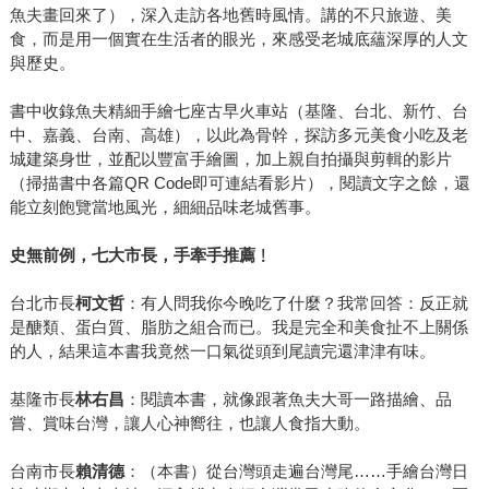
魚夫畫回來了），深入走訪各地舊時風情。講的不只旅遊、美
食，而是用一個實在生活者的眼光，來感受老城底蘊深厚的人文
與歷史。
書中收錄魚夫精細手繪七座古早火車站（基隆、台北、新竹、台
中、嘉義、台南、高雄），以此為骨幹，探訪多元美食小吃及老
城建築身世，並配以豐富手繪圖，加上親自拍攝與剪輯的影片
（掃描書中各篇QR Code即可連結看影片），閱讀文字之餘，還
能立刻飽覽當地風光，細細品味老城舊事。
史無前例，七大市長，手牽手推薦﹗
台北市長
柯文哲
：有人問我你今晚吃了什麼？我常回答：反正就
是醣類、蛋白質、脂肪之組合而已。我是完全和美食扯不上關係
的人，結果這本書我竟然一口氣從頭到尾讀完還津津有味。
基隆市長
林右昌
：閱讀本書，就像跟著魚夫大哥一路描繪、品
嘗、賞味台灣，讓人心神嚮往，也讓人食指大動。
台南市長
賴清德
：（本書）從台灣頭走遍台灣尾……手繪台灣日