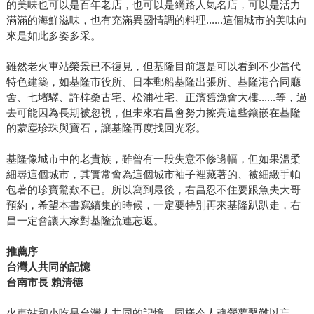
的美味也可以是百年老店，也可以是網路人氣名店，可以是活力
滿滿的海鮮滋味，也有充滿異國情調的料理......這個城市的美味向
來是如此多姿多采。
雖然老火車站榮景已不復見，但基隆目前還是可以看到不少當代
特色建築，如基隆市役所、日本郵船基隆出張所、基隆港合同廳
舍、七堵驛、許梓桑古宅、松浦社宅、正濱舊漁會大樓......等，過
去可能因為長期被忽視，但未來右昌會努力擦亮這些鑲嵌在基隆
的蒙塵珍珠與寶石，讓基隆再度找回光彩。
基隆像城市中的老貴族，雖曾有一段失意不修邊幅，但如果溫柔
細尋這個城市，其實常會為這個城市袖子裡藏著的、被細緻手帕
包著的珍寶驚歎不已。所以寫到最後，右昌忍不住要跟魚夫大哥
預約，希望本書寫續集的時候，一定要特別再來基隆趴趴走，右
昌一定會讓大家對基隆流連忘返。
推薦序
台灣人共同的記憶
台南市長 賴清德
火車站和小吃是台灣人共同的記憶，同樣令人魂縈夢繫難以忘