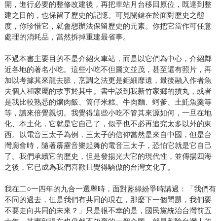
開，進行必要的整修改建後，再把車站月台移回原位，既達到整
建之目的，也保留了歷史的記憶。可見關鍵在於面對歷史之態
度，你珍惜它，就會想辦法保留歷史的元素。你把它當作可任意
處理的消耗品，當然拆掉重建最省事。
不過本書主要目的不是介紹火車站，而是以它們為中心，介紹鄰
近各地的著名小吃。這些小吃不但圖文並茂，甚至還有照片，再
加以考據其來龍去脈，烹調之法更是鉅細靡遺，最後融入作者魚
夫個人和家屬的故事於其中。書中談到我新竹家鄉的摃丸，或者
是我比較熟悉的爌肉飯、筒仔米糕、牛肉麵、蚵爹、土魠魚羹等
等，讀來倍覺親切。我覺得這些小吃不管其來源如何，一旦在地
化、本土化，它就是它自己了，似乎也不必再追究太多以外的東
西。以電音三太子為例，三太子的信仰當然是來自中國，但是台
灣廟會時，隨著霹靂音樂起舞的電音三太子，恐怕它就是它自己
了。我們承續它的歷史，但是發揚光大它的現代性，並傳揚四海
之後，它已成為我們喜歡且覺得驕傲的台灣文化了。
我在二○一四年的九合一選舉時，面對藍綠紛爭時講過：「我們有
不同的過去，但是我們有共同的現在，那麼下一個問題，我們要
不要走向共同的未來？」只是很不幸的是，國民黨統治台灣前五