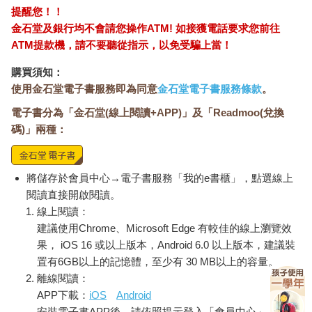
提醒您！！
金石堂及銀行均不會請您操作ATM! 如接獲電話要求您前往
ATM提款機，請不要聽從指示，以免受騙上當！
購買須知：
使用金石堂電子書服務即為同意
金石堂電子書服務條款
。
電子書分為「金石堂(線上閱讀+APP)」及「Readmoo(兌換
碼)」兩種：
將儲存於會員中心→電子書服務「我的e書櫃」，點選線上
閱讀直接開啟閱讀。
線上閱讀：
建議使用Chrome、Microsoft Edge 有較佳的線上瀏覽效
果， iOS 16 或以上版本，Android 6.0 以上版本，建議裝
置有6GB以上的記憶體，至少有 30 MB以上的容量。
離線閱讀：
APP下載：
iOS
Android
安裝電子書APP後，請依照提示登入「會員中心」→「我