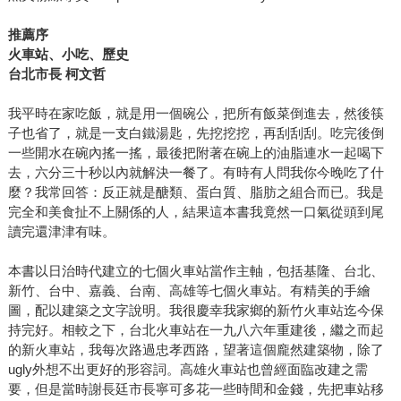
推薦序
火車站、小吃、歷史
台北市長 柯文哲
我平時在家吃飯，就是用一個碗公，把所有飯菜倒進去，然後筷
子也省了，就是一支白鐵湯匙，先挖挖挖，再刮刮刮。吃完後倒
一些開水在碗內搖一搖，最後把附著在碗上的油脂連水一起喝下
去，六分三十秒以內就解決一餐了。有時有人問我你今晚吃了什
麼？我常回答：反正就是醣類、蛋白質、脂肪之組合而已。我是
完全和美食扯不上關係的人，結果這本書我竟然一口氣從頭到尾
讀完還津津有味。
本書以日治時代建立的七個火車站當作主軸，包括基隆、台北、
新竹、台中、嘉義、台南、高雄等七個火車站。有精美的手繪
圖，配以建築之文字說明。我很慶幸我家鄉的新竹火車站迄今保
持完好。相較之下，台北火車站在一九八六年重建後，繼之而起
的新火車站，我每次路過忠孝西路，望著這個龐然建築物，除了
ugly外想不出更好的形容詞。高雄火車站也曾經面臨改建之需
要，但是當時謝長廷市長寧可多花一些時間和金錢，先把車站移