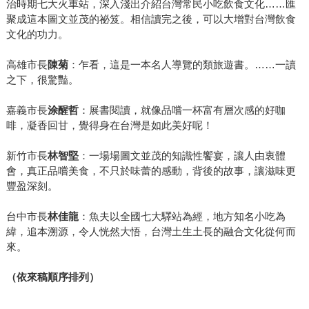
治時期七大火車站，深入淺出介紹台灣常民小吃飲食文化……匯
聚成這本圖文並茂的祕笈。相信讀完之後，可以大增對台灣飲食
文化的功力。
高雄市長
陳菊
：乍看，這是一本名人導覽的類旅遊書。……一讀
之下，很驚豔。
嘉義市長
涂醒哲
：展書閱讀，就像品嚐一杯富有層次感的好咖
啡，凝香回甘，覺得身在台灣是如此美好呢！
新竹市長
林智堅
：一場場圖文並茂的知識性饗宴，讓人由衷體
會，真正品嚐美食，不只於味蕾的感動，背後的故事，讓滋味更
豐盈深刻。
台中市長
林佳龍
：魚夫以全國七大驛站為經，地方知名小吃為
緯，追本溯源，令人恍然大悟，台灣土生土長的融合文化從何而
來。
（依來稿順序排列）