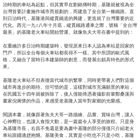
治時期的車站為起點，但其實早在劉銘傳時期，基隆就被視為全
台灣首要計畫施作城市而規劃的，而建造了全台第一條鐵路。直
到日治時代，基隆港與縱貫鐵道的興建，更造就了台灣重要的近
代化。西元一九○八年十月底，縱貫鐵路通車之際，號稱「全台灣
最美」的基隆老火車站開始營運。就像魚夫大哥在書中提到的：
在重繪許多日治時期建築時，發現原來日本人認為車站是回家的
門戶，所以全台每個火車站都長得不一樣。其中所謂的歐式風
格，又融合了當時日本建築師的創意，而發展出頗具特色的形式
來。
基隆老火車站不但表徵當代城市的繁華，同時更帶著人們對這個
城市再進步的期待。但可惜的是，這樣對城市充滿願景的車站，
在民國五十四年就被拆除了，後人僅能倚憑著攝影前輩鄭桑溪與
畫家倪蔣懷的作品，來感受老基隆人當年對家鄉的光榮感。
閱讀本書，就像跟著魚夫大哥一路描繪、品嘗、賞味台灣，讓人
心神嚮往，也讓人食指大動，是一篇篇令人享受的旅程。只是身
為基隆市長，右昌不免還是要為書中基隆的部分僅僅只介紹老火
車站跟鐤邊趖抱憾。基隆美食，其實是小吃也不只是小吃，基隆