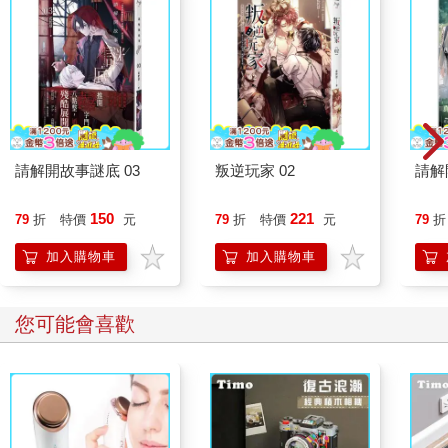
請解開故事謎底 03
叛逆玩家 02
請解
150
221
79
折
特價
元
79
折
特價
元
79
折
加入購物車
加入購物車
您可能會喜歡