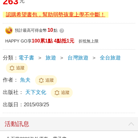
263
元
認購希望書包，幫助弱勢孩童上學不中斷！
10
預計最高可得金幣
點
?
100累1點 4點抵1元
HAPPY GO享
折抵無上限
分類：
電子書
＞
旅遊
＞
台灣旅遊
＞
全台旅遊
追蹤
作者：
魚夫
追蹤
出版社：
天下文化
追蹤
出版日：
2015/03/25
活動訊息