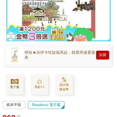
呀哈★吉伊卡哇旋風再起，精選周邊看過
加購
來
寫評價
電子書
喜歡+1
賺金幣
紙本平裝
Readmoo 電子書