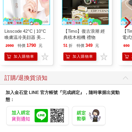
Lisscode 42°C | 10°C
【Timo】復古浪潮 經
【T
喚膚温冷美顔器 美膚
典積木相機 禮物
電式
儀
1790
349
特價
元
51
折
特價
元
2990
690
加入購物車
加入購物車
訂購/退換貨須知
加入金石堂 LINE 官方帳號『完成綁定』，隨時掌握出貨動
態：