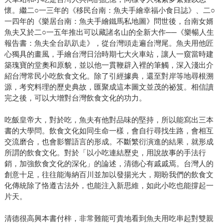
懷。繼二○一三年的《移民台南：魚夫手繪幸福小食日誌》、二○
一四年的《樂居台南：魚夫手繪鐵馬私地圖》問世後，台南女婿
魚夫又於二○一五年推出可以藏諸名山的全新大作──《樂暢人生
報告書：魚夫全台趴趴走》，從台灣頭走遍台灣尾。魚夫用他匠
心獨具的畫風，手繪台灣日治時期七大火車站，讓人一窺當時建
築瑰寶的堂奧和原貌，並以他一貫鞭辟入裡的筆觸，深入淺出介
紹台灣常民小吃飲食文化。除了引經據典，還至對岸等地尋根溯
源，考究料理的歷史典故，匯聚成這本圖文並茂的祕笈。相信讀
完之後，可以大增對台灣飲食文化的功力。
吃飯皇帝大，對於吃，魚夫有他對品味的堅持，所以能寫出三本
書的大學問。飲食文化如同生命一樣，會自行尋找生路，會相互
交流磨合，也會影響語言的形成。不斷繁衍演進的結果，就形成
所謂的飲食文化。對於「以小吃連結歷史，用說故事的手法行
銷，加強飲食文化的深化」的論述，清德心有戚戚焉。台灣人的
創意十足，往往能海納百川並加以發揚光大，期盼我們的飲食文
化傳統除了恪遵古法外，也能注入新思維，如此小吃也能撐起一
片天。
清德很高興本書付梓，非常難能可貴地看到魚夫用吃串起對雙親