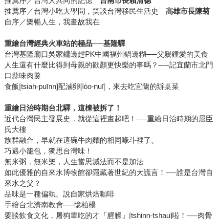
推薦序／台灣人共同的記憶
台南市長賴清德
推薦序／台灣小吃大學問，笑談台灣移民生活史
高雄市長陳菊
自序／樂暢人生，我畫故我在
重繪台灣經典火車站的極品──基隆驛
台灣基隆廟口吳家鐤邊趖PK中國福州鍋邊糊──父親鍾愛的美食
人生還有什麼比得到母親的歡顏更快樂的事嗎？──記宜蘭市北門
口蒜味肉羹
食飯[tsiah-puīnn]配滷卵[lóo-nuī]，來去吃宜蘭的辦桌菜
重繪日治時期台北驛，這棟被拆了！
近代台灣民主發展史，就從這裡畫起吧！──重繪日治時期的屈臣
氏大樓
族群融合，早就在這碗牛肉麵的相同喙斗裡了。
巧遇小籠包，獨思台灣味！
無米粥，無米樂，人生當思減法而不是加法
如此優雅的自來水博物館卻隱藏著世紀的大謊言！──誰是台灣自
來水之父？
品味是一種偏執。說自家烘焙咖啡
手繪台北濟南教會──憶柏楊
要談飲食文化，屠狗輩吃的才「腥臊」[tshinn-tshau]啦！──肉骨