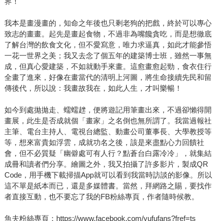
界！
我本是畫漫畫的，知命之年後也只剩老狗的把戲，終於可以專心
致志的畫畫。起先是畫起食物，不過非為嘴饞貪吃，而是想徹底
了解台灣的飲食文化，但不愛寫意，唯力求逼真，如此才能參悟
一花一世界之美；我又去念了個五年的建築博士班，雖然一事無
成，但真心愛建築，不如就動手來畫。這愈畫愈起勁，食衣住行
全畫了進來，好像在畫當代的清明上河圖，將生命接續先民和留
傳後代，所以說：我畫故我在，如此人生，才叫樂暢！
如今到處拋拋走、蠕蠕趖，便將遊記用筆畫出來，不過卻懶得開
畫展，此生是否成就個「畫家」之名倒也無所謂了。我當過報社
主筆、電台主持人、電視台總監、動畫公司董事長、大學教授等
等，想來富貴如浮雲，成就功名之後，該是來盡點心力回饋社
會，但不必質疑「幽僻處可有人行？點蒼台白露冷冷」，就集結
成冊和讀者們分享。繪圖之外，我又拍攝了許多影片，製成QR
Code，用手機下載掃描App就可以看到我當時訪談的影像。所以
這不單是紙本而已，還是多媒體書。當然，拜網路之賜，要找作
者直接互動，也不要忘了我的FB粉絲專頁，作者隨時候教。
魚夫粉絲專頁：https://www.facebook.com/yufufans?fref=ts