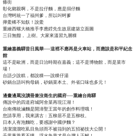
條街
彰化鄉親啊，不是拉仔麵，應是搦仔麵
台灣蚵統一了福州爹，所以叫蚵爹
攑鱟桸不知飫！說鱟
重繪西螺大橋推手李應鏜先生故居建築立面圖
三日無餾， 上樹。大家來溫習九層粿
重繪嘉義驛昔日風華──這裡不應再是火車站，而應該是和平紀念
館
這不是歐洲，而是日治時期在嘉義；這不是博物館，而是菜市
場！
台語少說糕，都說粿──說粿仔湯
砂鍋台語叫狗母鍋，砂鍋菜本土、外省口味也多元！
邊畫邊罵沒讀冊兼沒衛生的國府──重繪台南驛
傳說中的四道府城阿舍菜再現江湖！
台南傳統滷麵是開漳聖王當年的創作料理哦！
您請享用，我來講古：五柳居不是五柳枝。
日本人有泡麵吃，要感謝中國伊麵？
清潔溜溜吃虱目魚頭而不被簎到的五招祕技大公開！
千里蓴羹看不懂，浮水魚羹才是台灣人正解！