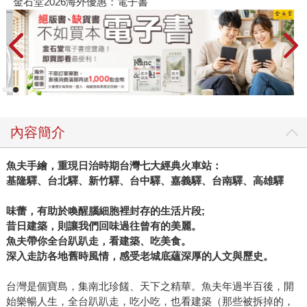
金石堂2026海外優惠：電子書
內容簡介
魚夫手繪，重現日治時期台灣七大經典火車站：
基隆驛、台北驛、新竹驛、台中驛、嘉義驛、台南驛、高雄驛
味蕾，有助於喚醒腦細胞裡封存的生活片段;
昔日建築，則讓我們回味過往曾有的美麗。
魚夫帶你全台趴趴走，看建築、吃美食。
深入走訪各地舊時風情，感受老城底蘊深厚的人文與歷史。
台灣是個寶島，集南北珍饈、天下之精華。魚夫年過半百後，開
始樂暢人生，全台趴趴走，吃小吃，也看建築（那些被拆掉的，