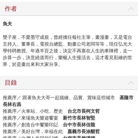
作者
魚夫
雙子座，不愛墨守成規，曾經擔任報社主筆，畫漫畫，又是電台
主持人、董事長，電視台總監、動畫公司老闆等等，現任弘光大
學特聘教授。年過半百之後，決定不再塞在人生的車陣裡，走一
步算一步，決意繞道而行，樂暢人生慢活去，這才看見彩繪的世
界，於是畫出來和大家分享。
目錄
推薦序／ 跟著魚夫大哥一起描繪、品嘗、賞味這些城市
基隆市
長林右昌
推薦序／火車站、小吃、歷史
台北市長柯文哲
推薦序／來場魚夫樂遊饗宴
新竹市長林智堅
推薦序／創造台中饗樂印記
台中市長林佳龍
推薦序／美好台灣，幸福在此
嘉義市長涂醒哲