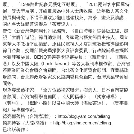
展」、「1998跨世紀多元藝術互動展」、「2011兩岸客家圍屋特
展」等大型展演，其繪畫廣為中外人士所收藏。近年致力茶文化
推展與研究，不惜千里跋涉翻山越嶺找茶、寫茶、畫茶及演講，
國內各大媒體普遍譽為「茶葉達人」。
曾任《新台灣新聞周刊》總編輯、《自由時報》綜藝版主編、超
視「大腳丫遊記」節目總策劃、客家電台藝文節目主持人、國立
東華大學教授平面攝影、原住民電視人才培訓班教授報導攝影與
節目企劃，交通部觀光局攝影大賽評審委員、行政院輔導會攝影
大賽評審委員、BENQ真善美獎評審委員；《新新聞》、《新觀
念》以及中國大陸《Look Taiwan》等各大報刊專欄作家、台灣省
茶商業同業公會聯合會顧問、台北茶文化博覽會顧問、宜蘭縣政
府顧問、台北縣政府客家文化諮詢委員會顧問、台灣茶葉學會顧
問等。
現為專業藝術家、「全方位藝術家聯盟」召集人、日本台灣茶協
會顧問、台灣陶藝學會顧問，《人間福報》、《獨家報導》、
《豐年》、《鄉間小路》以及中國大陸《海峽茶道》、《樂事畫
報》等專欄作家。
德亮部落格（台灣/繁體）：http://blog.yam.com/teliang
德亮博客（大陸/簡體）：http://blog.sina.com.cn/teliang
已出版著作：