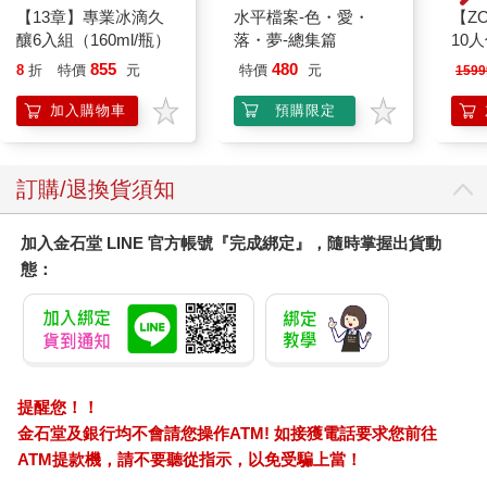
【13章】專業冰滴久
水平檔案-色・愛・
釀6入組（160ml/瓶）
落・夢-總集篇
855
480
8
折
特價
元
特價
元
1599
加入購物車
預購限定
訂購/退換貨須知
加入金石堂 LINE 官方帳號『完成綁定』，隨時掌握出貨動
態：
提醒您！！
金石堂及銀行均不會請您操作ATM! 如接獲電話要求您前往
ATM提款機，請不要聽從指示，以免受騙上當！