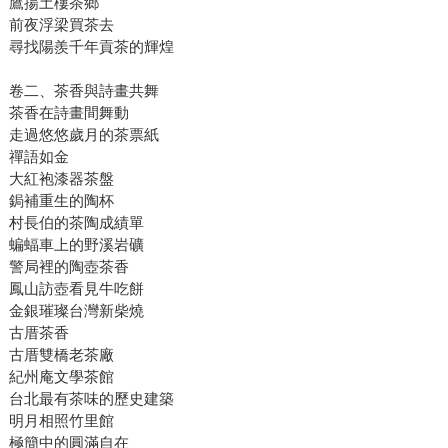
鷹揚土樓茶鄉
前夜浮梁買茶去
尋找陽羨千年貢茶的輝煌
卷二、茶香與詩畫共舞
茶香在詩畫間舞動
走過悠悠歲月的茶票紙
禪語如金
大紅袍漆器茶盤
鋦補重生的陶杯
村長伯的茶陶成績單
蝙蝠車上的野溪岩礦
警局裡的陶壺茶香
鳳山訪壺看見牛吃餅
金銀璀璨台灣新柴燒
古厝茶香
古厝雙橋老茶廠
紀州庵文學茶館
台北最有茶味的歷史建築
明月相照竹里館
極簡中的圓滿自在