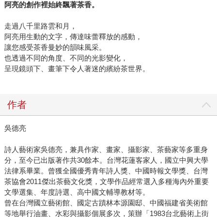
阿亮的創作裡始終飄著茶香。
走過八千里路雲和月，
阿亮用生動的文字，傳達味蕾釋放的感動，
讓您感受茶香曼妙的韻味風采。
也透過不同的角度、不同的光影變化，
呈現鏡頭下、畫筆下令人著迷的繽紛茶世界。
作者
吳德亮
詩人藝術家吳德亮，兼具作家、畫家、攝影家、茶藝家等多重身
分，至今已出版著作共30餘本。台灣花蓮客家人，國立中興大學
法律系畢業。曾獲全國優秀青年詩人獎、中國時報文學獎、台灣
茶協會2011傑出茶藝文化獎，文學作品經常選入多種海內外重要
文學選集、年度詩選、高中國文輔導教材等。
曾在台灣國立藝術館、國定古蹟林本源園邸、中國福建省美術館
等地舉行油畫、水彩與攝影個展多次，策辦「1983台北藝術上街