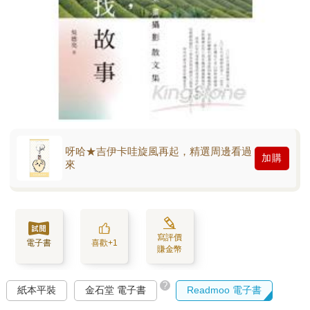
呀哈★吉伊卡哇旋風再起，精選周邊看過
加購
來
寫評價
電子書
喜歡+1
賺金幣
?
紙本平裝
金石堂 電子書
Readmoo 電子書