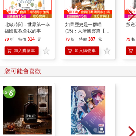
北歐時間：世界第一幸
如果歷史是一群喵
叛逆
福國度教會我的事
(15)：大清風雲篇【萌
貓漫畫學歷史】
314
387
79
折
特價
元
79
折
特價
元
79
折
加入購物車
加入購物車
您可能會喜歡
【ZO
10
微電
ZAF1