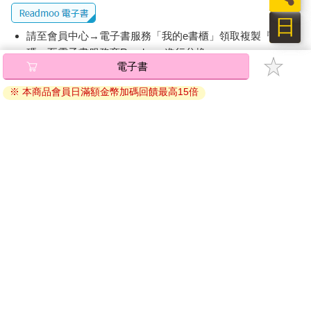
日
請至會員中心→電子書服務「我的e書櫃」領取複製『兌換
碼』至電子書服務商Readmoo進行兌換。
退換貨須知：
因版權保護，您在金石堂所購買的電子書僅能以金石堂專屬
的閱讀軟體開啟閱讀，無法以其他閱讀器或直接下載檔案。
依據「消費者保護法」第19條及行政院消費者保護處公告之
「通訊交易解除權合理例外情事適用準則」，非以有形媒介
提供之數位內容或一經提供即為完成之線上服務，經消費者
事先同意始提供。（如：電子書、電子雜誌、下載版軟體、
虛擬商品…等），
不受「網購服務需提供七日鑑賞期」的限
制
。為維護您的權益，建議您先使用「試閱」功能後再付款
購買。