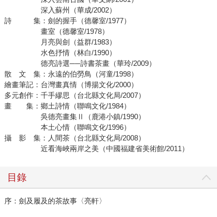
深入蘇州（華成/2002）
詩 集：劍的握手（德馨室/1977）
畫室（德馨室/1978）
月亮與劍（益群/1983）
水色抒情（林白/1990）
德亮詩選──詩書茶畫（華玲/2009）
散 文 集：永遠的伯勞鳥（河童/1998）
繪畫筆記：台灣畫真情（博揚文化/2000）
多元創作：千手繆思（台北縣文化局/2007）
畫 集：鄉土詩情（聯鳴文化/1984）
吳德亮畫集Ⅱ（鹿港小鎮/1990）
本土心情（聯鳴文化/1996）
攝 影 集：人間茶（台北縣文化局/2008）
近看海峽兩岸之美（中國福建省美術館/2011）
目錄
序：劍及履及的茶故事〈亮軒〉