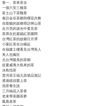
卷一、茶來茶去
一個六安三種茶
富士山下茶飄香
春訪金谷茶鄉與櫻花共舞
在龍貓的故鄉尋訪狹山茶
在月亮的淚光中看見茶
茶席在奼紫嫣紅茶園間
台灣紅茶的故鄉日月潭
小葉紅茶在台崛起
在福建土樓看見台灣美人
美人也瘋狂
北台灣最美的茶鄉
從夏威夷大島來的茶
冰島找茶
普洱茶王福元昌號品賞記
透過鏡頭愛上茶
泡茶養生說
三月柚花入茶香
老來學茶圓茶夢
鳳凰老茶