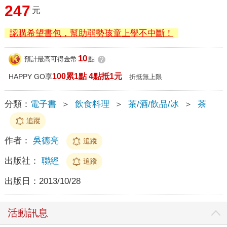
247
元
認購希望書包，幫助弱勢孩童上學不中斷！
10
預計最高可得金幣
點
?
100累1點 4點抵1元
HAPPY GO享
折抵無上限
分類：
電子書
＞
飲食料理
＞
茶/酒/飲品/冰
＞
茶
追蹤
作者：
吳德亮
追蹤
出版社：
聯經
追蹤
出版日：
2013/10/28
活動訊息