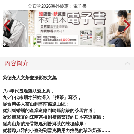
金石堂2026海外優惠：電子書
內容簡介
吳德亮人文茶畫攝影散文集
八○年代透過鏡頭愛上茶，
九○年代末期才開始深入「找茶」寫茶，
從台灣各大茶山到雲南偏遠山區；
從糾糾蟠蟠的產業道路到崎嶇顛簸的茶馬古道；
從粉牆黛瓦的江南茶樓到禮儀繁複的日本茶道庭園；
從高山茶的清香飄逸到普洱茶的陳穩醇厚；
從精緻典雅的小壺泡到雪克機用力搖晃的珍珠奶茶……