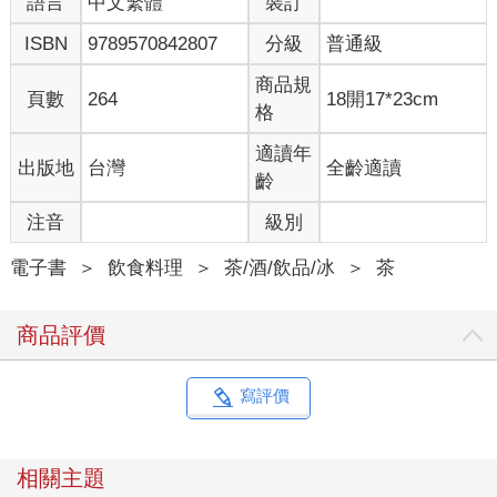
語言
中文繁體
裝訂
ISBN
9789570842807
分級
普通級
商品規
頁數
264
18開17*23cm
格
適讀年
出版地
台灣
全齡適讀
齡
注音
級別
電子書
＞
飲食料理
＞
茶/酒/飲品/冰
＞
茶
商品評價
寫評價
相關主題