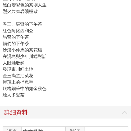
黑白變彩色的茶則人生
烈火共舞岩礦極致
卷三、馬背的下午茶
紅色阿比西利亞
馬背的下午茶
貓們的下午茶
沙漠小仲馬的茶花貓
在湯島與少年川端對話
大眼舢舨凳
發現東川紅土地
金玉滿堂油菜花
屋頂上的捕魚手
銀格鋼筆中的如金秋色
騷人多愛茶
詳細資料