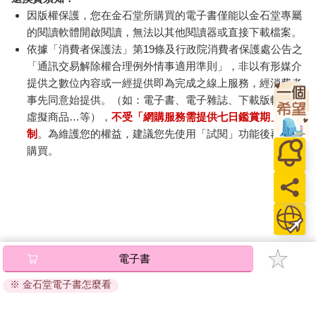
閱讀直接開啟閱讀。
線上閱讀：
建議使用Chrome、Microsoft Edge 有較佳的線上瀏覽效
果， iOS 16 或以上版本，Android 6.0 以上版本，建議裝
置有6GB以上的記憶體，至少有 30 MB以上的容量。
離線閱讀：
APP下載：
iOS
Android
安裝電子書APP後，請依照提示登入「會員中心」→「我
的E書櫃」→「電子書APP通行碼/載具管理」，取得通行
碼再登入下載您所購買的電子書。完成下載後，點選任一
書籍即可開始離線閱讀。
請至會員中心→電子書服務「我的e書櫃」領取複製『兌換
碼』至電子書服務商Readmoo進行兌換。
退換貨須知：
因版權保護，您在金石堂所購買的電子書僅能以金石堂專屬
的閱讀軟體開啟閱讀，無法以其他閱讀器或直接下載檔案。