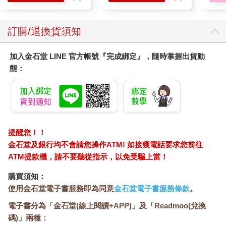
學方
您可能會喜歡
吉伊卡哇 亞克力鑰匙
怪獸8號 特別篇 保科
【電
圈-兔兔
特休日小冊子套組[限
3─
加購]
現自
124
180
95
折
特價
元
特價
元
特價
加入購物車
加入購物車
訂購/退換貨須知