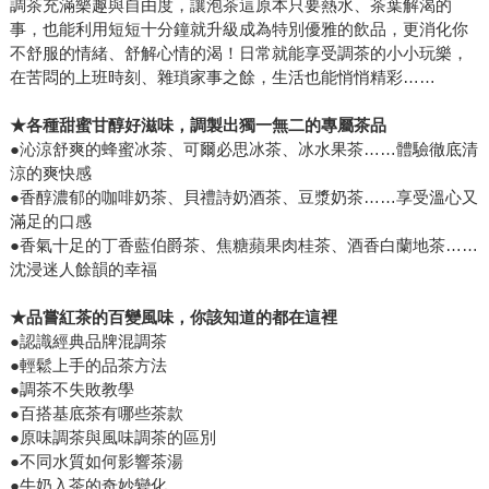
調茶充滿樂趣與自由度，讓泡茶這原本只要熱水、茶葉解渴的
事，也能利用短短十分鐘就升級成為特別優雅的飲品，更消化你
不舒服的情緒、舒解心情的渴！日常就能享受調茶的小小玩樂，
在苦悶的上班時刻、雜瑣家事之餘，生活也能悄悄精彩……
★
各種甜蜜甘醇好滋味，調製出獨一無二的專屬茶品
●沁涼舒爽的蜂蜜冰茶、可爾必思冰茶、冰水果茶……體驗徹底清
涼的爽快感
●香醇濃郁的咖啡奶茶、貝禮詩奶酒茶、豆漿奶茶……享受溫心又
滿足的口感
●香氣十足的丁香藍伯爵茶、焦糖蘋果肉桂茶、酒香白蘭地茶……
沈浸迷人餘韻的幸福
★
品嘗紅茶的百變風味，你該知道的都在這裡
●認識經典品牌混調茶
●輕鬆上手的品茶方法
●調茶不失敗教學
●百搭基底茶有哪些茶款
●原味調茶與風味調茶的區別
●不同水質如何影響茶湯
●牛奶入茶的奇妙變化