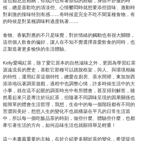
度也都息息相關，你或許也有著類似的經驗，身體不舒服的時
候，總是喜歡吃的清淡些、心情鬱悶時就想要添些甜味、激動時
對刺激的辣味特別有感……有時候是完全不吃不聞某種食物，有
的時候是對某種調味料過度執著……
食物、香氣對應的不只是味覺，對於情緒的觸動也有很大關聯，
這些個人飲食的偏好，讓人在不知不覺選擇喜愛飲食的同時，也
正製造著更多愉快的生活體驗。
Kelly愛喝紅茶，除了愛它原本的自然滋味之外，更因為學習紅茶
源遠流長的歷史，喜歡它那種可以跳脫框架，與人、與環境相融
的特性，運用紅茶這個特性，總愛在廚房、茶水間裡，東加加西
添添地玩著調茶遊戲，過程中也調整心情，許多時候生活中的大
小事，就在這不起眼的調茶時光中有所體會，甚至得到解答，雖
然看起來只是專注於玩紅茶，但隨著不同調味呈現的因果關係也
能簡單的體會生活哲理，我想，生命中的每一個階段都有不同的
苦澀與美好，想想人生的變化不也就構築在平凡的日常生活當
中，所以每一個吃飯品茶的時刻，做些什麼、體驗些什麼，也都
牽引著生活的方向，如何品味生活也就顯得舉足輕重！
這一本書最重要的主軸，在於介紹更多關於茶的變化，希望提供