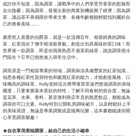
或許你不知道，因為調茶，讓戰爭中的人們享受芳香茶的慰藉而
走出陰霾；因為調茶，發展出新的商業契機振興了經濟；因為調
茶，讓品茶不再侷限於學者文青、各種年齡都能輕鬆找到屬於自
己的青春美味……
廣受世人喜愛的伯爵茶，就是一款流傳百年、相當經典的調味
茶，紅茶混合了佛手柑清新香氣，創造出別具風味的茶口味！而
世界第一款調茶，即是你我再熟悉不過茉莉綠茶，誰說調茶很冷
門陌生？它早已悄然進入尋常生活中。
調茶原是一門相當專業的領域，調茶師須具備豐富的紅茶知識，
知悉各種紅茶性質與特色和鑑賞紅茶的能力，才能創造風格、口
味獨具的調味茶。Kelly老師這次將帶著眾茶迷們悠遊調茶的美味
國度，只要掌握基本茶款的特性，了解不同食材的契合度，無論
是花草、水果、香料，甚至便利商店常見的熟悉飲品，都能成為
調茶的可口元素。Kelly特別公開私房調味祕方，以及輕鬆好上手
的美味茶譜，無論是專業調製或是隨興玩樂，這本書都能讓你開
心享受調茶樂趣！
★
自在享用美味調茶，給自己的生活小確幸