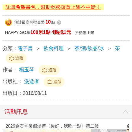
認購希望書包，幫助弱勢孩童上學不中斷！
10
預計最高可得金幣
點
?
100累1點 4點抵1元
HAPPY GO享
折抵無上限
分類：
電子書
＞
飲食料理
＞
茶/酒/飲品/冰
＞
茶
追蹤
作者：
楊玉琴
追蹤
出版社：
漫遊者
追蹤
出版日：
2016/08/11
活動訊息
2026金石堂暑假漫博〈你好，我吃一點〉第二波
金