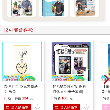
推薦必看
廿載．繁華夢 護玄出
怪奇微微疼
一本
道20週年創作集
【漫
行動
315
221
79
折
特價
元
79
折
特價
元
79
折
開關
「行
加入購物車
加入購物車