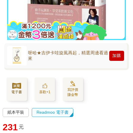
呀哈★吉伊卡哇旋風再起，精選周邊看過
加購
來
寫評價
電子書
喜歡+1
賺金幣
紙本平裝
Readmoo 電子書
231
元