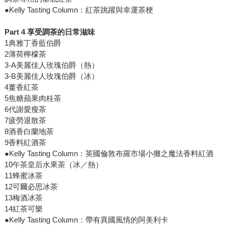
●Kelly Tasting Column：紅茶跳躍與幸運茶梗
Part 4
享受調茶的日常滋味
1典雅丁香藍伯爵
2薄荷檸檬茶
3-A美麗佳人玫瑰伯爵（熱）
3-B美麗佳人玫瑰伯爵（冰）
4薑香紅茶
5焦糖蘋果肉桂茶
6代謝愛瘦茶
7疲勞退散茶
8酒香白蘭地茶
9香料紅酒茶
●Kelly Tasting Column：英國倫敦布羅市場小攤之魔法香料紅酒
10午茶皇后水果茶（冰／熱）
11蜂蜜冰茶
12可爾必思冰茶
13梅酒冰茶
14紅茶可樂
●Kelly Tasting Column：帶有異國風情的阿美利卡