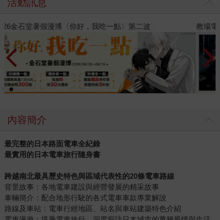
活動訊息
教場電影版
金
內容簡介
最完整的日本路面電車全紀錄
最實用的日本電車旅行隨身書
跨越南北最具歷史特色與區域代表性的
20
條電車路線
背景故事：各地電車建設與經營發展的精采故事
車輛簡介：配合地形行駛的各式電車車款專業解說
路線及車站：電車行經地區、站名與車站建築特色介紹
電車漫遊：搭乘電車旅行，深度探訪日本城市的萬種風情與生活