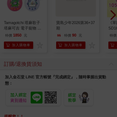
Tamagotchi 塔麻歌子
寶島少年2026第36+37
《單
塔麻可吉 電子寵物 樂
期
SD
園系列（熱帶橙果／極
1850
90
特價
元
特價
元
特價
95
地冰雪）
加入購物車
加入購物車
訂購/退換貨須知
加入金石堂 LINE 官方帳號『完成綁定』，隨時掌握出貨動
態：
提醒您！！