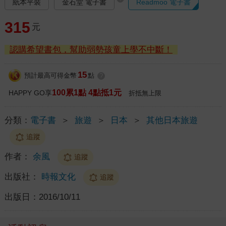
紙本平裝
金石堂 電子書
Readmoo 電子書
315
元
認購希望書包，幫助弱勢孩童上學不中斷！
15
預計最高可得金幣
點
?
100累1點 4點抵1元
HAPPY GO享
折抵無上限
分類：
電子書
＞
旅遊
＞
日本
＞
其他日本旅遊
追蹤
作者：
余風
追蹤
出版社：
時報文化
追蹤
出版日：
2016/10/11