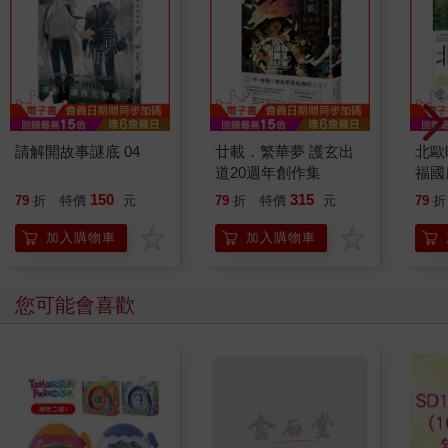
請解開故事謎底 04
廿載．繁華夢 護玄出
北歐
道20週年創作集
福國
150
315
79
折
特價
元
79
折
特價
元
79
折
加入購物車
加入購物車
您可能會喜歡