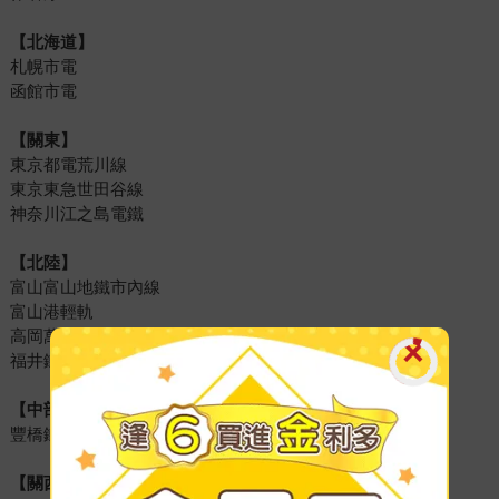
【北海道】
札幌市電
函館市電
【關東】
東京都電荒川線
東京東急世田谷線
神奈川江之島電鐵
【北陸】
富山富山地鐵市內線
富山港輕軌
高岡萬葉線
福井鐵道福武線
【中部】
豐橋鐵道市內線
【關西】