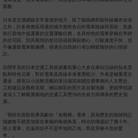
面貌
日本是交通網絡非常發達的地方，除了鐵路網和新幹線遍布全境
之外，許多都會區周邊的城市都有各自的電車路線與系統，負責
執行當地中低運量的交通運輸任務，各具特色的電車穿梭在寧靜
的住宅區、別具風情的老社區或新興副都心，行駛速度不快，也
不像通勤電車般擁擠，很適合自助旅行者以輕鬆愉快的心情探
訪。
坊間常見的日本交通工具旅遊書寫重心大多在車站沿線的知名景
點和特色店家，對於電車及路線本身著墨較少。作者是極重度交
通迷，擅長以小說般流暢的筆法描寫有關交通事務的人文歷史、
工程建設及觀察見聞，輔以精彩的照片及自製地圖，更能帶領讀
者深入了解載運兩地的交通工具豐沛的生命力與傳承的歷史淵
源。
「我特別喜歡搭乘高齡的『老爺爺』電車，因為歷史的痕跡與記
憶總會不經意地留在車廂的每個角落，時光彷彿凝結了幾十年。
搭上電車，往返的似乎不是甲地與乙地，而是穿梭今昔的驚
奇。」