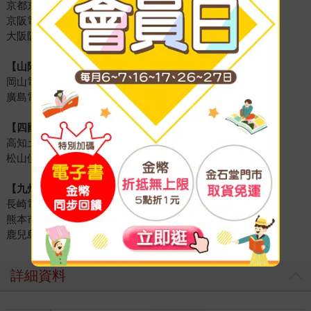
京都京福電鐵（嵐電）
京阪電車大津線
大阪阪堺電氣鐵道
【山陽】
岡山電氣軌道
廣島電鐵
【四國】
高知土佐電交通
松山伊予鐵道
【九州】
長崎電氣軌道
熊本市電
鹿兒島市電
詳細資料