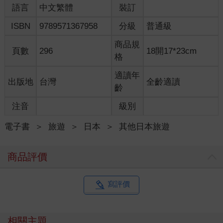
語言
中文繁體
裝訂
ISBN
9789571367958
分級
普通級
商品規
頁數
296
18開17*23cm
格
適讀年
出版地
台灣
全齡適讀
齡
注音
級別
電子書
＞
旅遊
＞
日本
＞
其他日本旅遊
商品評價
寫評價
相關主題