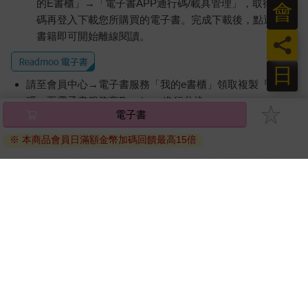
的E書櫃」→「電子書APP通行碼/載具管理」，取得通行
會
碼再登入下載您所購買的電子書。完成下載後，點選任一
書籍即可開始離線閱讀。
員
日
請至會員中心→電子書服務「我的e書櫃」領取複製『兌換
碼』至電子書服務商Readmoo進行兌換。
電子書
退換貨須知：
※ 本商品會員日滿額金幣加碼回饋最高15倍
因版權保護，您在金石堂所購買的電子書僅能以金石堂專屬
的閱讀軟體開啟閱讀，無法以其他閱讀器或直接下載檔案。
依據「消費者保護法」第19條及行政院消費者保護處公告之
「通訊交易解除權合理例外情事適用準則」，非以有形媒介
提供之數位內容或一經提供即為完成之線上服務，經消費者
事先同意始提供。（如：電子書、電子雜誌、下載版軟體、
虛擬商品…等），
不受「網購服務需提供七日鑑賞期」的限
制
。為維護您的權益，建議您先使用「試閱」功能後再付款
購買。