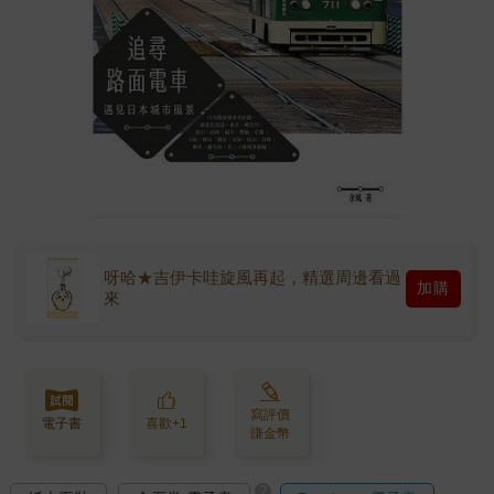
呀哈★吉伊卡哇旋風再起，精選周邊看過
加購
來
寫評價
電子書
喜歡+1
賺金幣
?