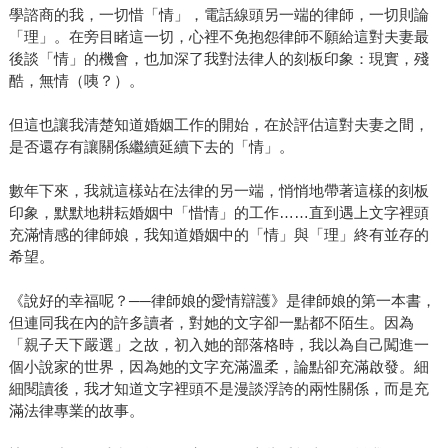
學諮商的我，一切惜「情」，電話線頭另一端的律師，一切則論
「理」。在旁目睹這一切，心裡不免抱怨律師不願給這對夫妻最
後談「情」的機會，也加深了我對法律人的刻板印象：現實，殘
酷，無情（咦？）。
但這也讓我清楚知道婚姻工作的開始，在於評估這對夫妻之間，
是否還存有讓關係繼續延續下去的「情」。
數年下來，我就這樣站在法律的另一端，悄悄地帶著這樣的刻板
印象，默默地耕耘婚姻中「惜情」的工作……直到遇上文字裡頭
充滿情感的律師娘，我知道婚姻中的「情」與「理」終有並存的
希望。
《說好的幸福呢？──律師娘的愛情辯護》是律師娘的第一本書，
但連同我在內的許多讀者，對她的文字卻一點都不陌生。因為
「親子天下嚴選」之故，初入她的部落格時，我以為自己闖進一
個小說家的世界，因為她的文字充滿溫柔，論點卻充滿啟發。細
細閱讀後，我才知道文字裡頭不是漫談浮誇的兩性關係，而是充
滿法律專業的故事。