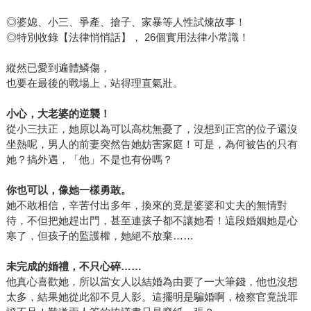
◎婆媳、小三、爭產、搶子、家暴等人性試煉故事！
◎特別收錄【法律悄悄話】， 26個實用法律小常識！
縱然已愛到遍體鱗傷，
也要在最後的戰場上，站得理直氣壯。
小心，大老婆的逆襲！
從小三扶正，她原以為可以高枕無憂了，沒想到正宮的位子還沒
坐熱呢，男人的前妻突然告她妨害家庭！可是，為何被告的只有
她？搞外遇，「他」不是也有份嗎？
你也可以，像她一樣勇敢。
她不敢相信，辛苦付出多年，換來的竟是婆婆和丈夫的無情對
待，不但把她趕出門，甚至連孩子都不讓她看！這段婚姻她是心
寒了，但孩子的監護權，她絕不放棄……
未完成的婚禮，不只心碎
……
他真心喜歡她，所以當女人以結婚為由要了一大筆錢，他也沒想
太多，結果她從此卻不見人影。這擺明是騙婚啊，檢察官竟說罪