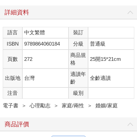
詳細資料
語言
中文繁體
裝訂
ISBN
9789864060184
分級
普通級
商品規
頁數
272
25開15*21cm
格
適讀年
出版地
台灣
全齡適讀
齡
注音
級別
電子書
＞
心理勵志
＞
家庭/兩性
＞
婚姻/家庭
商品評價