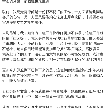
幸福的見證，最困難也最重要
以前，我總覺得律師是一份很不簡單的工作，一方面要能夠同理
客戶的心情，另一方面又要能夠在法庭上犀利攻防，非得要有相
當深厚的功力才能夠勝任。
直到最近，我才知道有一種工作比律師更加不容易，這種工作就
叫做「律師娘」。尤其是同樣具有法律背景的律師娘，白天要幫
忙事務所大大小小的行政、財務、行銷工作，晚上要幫忙照顧一
家老小，週末假日時可能還要加班分擔和客戶面談、寫協議書、
寫訴狀等等的工作，沒有三頭六臂真的是不可能完成的。或許應
該說，每個成功律師的背後，都一定有個能力超強的律師娘吧？
更加令人佩服到下巴掉下來的是，這位律師娘還能夠把多年來所
觀察到的光怪陸離人性，透過生花妙筆，幻化為一個一個觸動人
心、賺人熱淚的故事。
看律師娘的文章，有時就像在坐雲霄飛車，她總能在看似平凡無
奇的劇情描述之中，帶出一個又一個驚心動魄的故事。
其實，婚姻本來就像坐雲霄飛車，不會永遠在高峰，也不會永遠