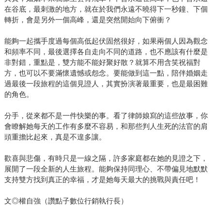
在谷底，最刺激的地方，就在於我們永遠不曉得下一秒鐘、下個
轉折，會是另外一個高峰，還是突然開始向下俯衝？
能夠一起攜手度過每個高低起伏固然很好，如果兩個人因為觀念
和頻率不同，最後選擇各自走向不同的道路，也不應該有什麼是
非對錯，重點是，雙方能不能好聚好散？就算不用含笑祝福對
方，也可以不要滿懷遺憾或怨念。要能做到這一點，陪伴婚姻走
過最後一段旅程的這個見證人，其實扮演著最重要，也是最困難
的角色。
分手，從來都不是一件快樂的事。看了律師娘寫的這些故事，你
會瞭解她每天的工作有多麼不容易，和那些判人生死的法官的肩
頭重擔比起來，真是不遑多讓。
歡喜與悲傷，有時只是一線之隔，許多家庭都在她的見證之下，
展開了一段全新的人生旅程。能夠保持同理心、不帶偏見地默默
支持雙方找到真正的幸福，才是她每天最大的挑戰與責任吧！
文◎權自強（讚點子數位行銷執行長）