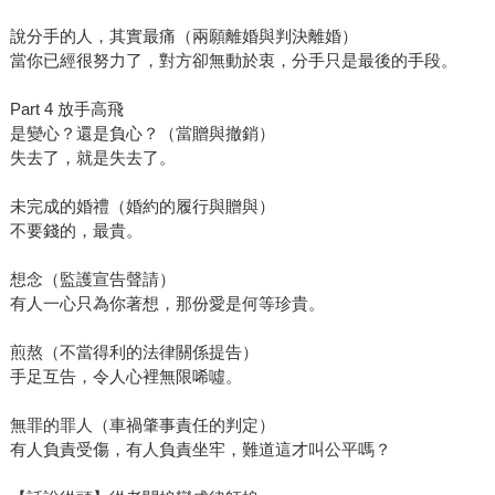
說分手的人，其實最痛（兩願離婚與判決離婚）
當你已經很努力了，對方卻無動於衷，分手只是最後的手段。
Part 4 放手高飛
是變心？還是負心？（當贈與撤銷）
失去了，就是失去了。
未完成的婚禮（婚約的履行與贈與）
不要錢的，最貴。
想念（監護宣告聲請）
有人一心只為你著想，那份愛是何等珍貴。
煎熬（不當得利的法律關係提告）
手足互告，令人心裡無限唏噓。
無罪的罪人（車禍肇事責任的判定）
有人負責受傷，有人負責坐牢，難道這才叫公平嗎？