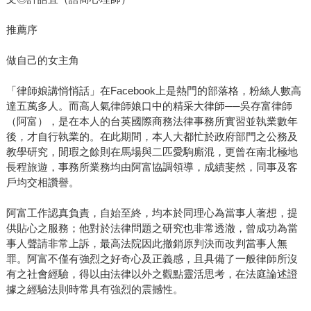
推薦序
做自己的女主角
「律師娘講悄悄話」在Facebook上是熱門的部落格，粉絲人數高
達五萬多人。而高人氣律師娘口中的精采大律師──吳存富律師
（阿富），是在本人的台英國際商務法律事務所實習並執業數年
後，才自行執業的。在此期間，本人大都忙於政府部門之公務及
教學研究，閒瑕之餘則在馬場與二匹愛駒廝混，更曾在南北極地
長程旅遊，事務所業務均由阿富協調領導，成績斐然，同事及客
戶均交相讚譽。
阿富工作認真負責，自始至終，均本於同理心為當事人著想，提
供貼心之服務；他對於法律問題之研究也非常透澈，曾成功為當
事人聲請非常上訴，最高法院因此撤銷原判決而改判當事人無
罪。阿富不僅有強烈之好奇心及正義感，且具備了一般律師所沒
有之社會經驗，得以由法律以外之觀點靈活思考，在法庭論述證
據之經驗法則時常具有強烈的震撼性。