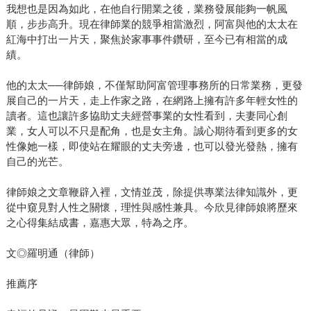
我想也是因為如此，在他自行開業之後，業務發展能夠一帆風
順，步步高升。現在律師業的競爭相當激烈，阿富與他的太太在
紅海中打出一片天，聚焦於家事事件鑽研，至今已有相當的成
績。
他的太太──律師娘，不僅幫助阿富管理事務所的日常業務，更發
展自己的一片天，走上作家之路，在網路上擁有許多年輕女性的
讀者。這也讓許多協助丈夫經營事業的女性看到，夫妻同心創
業，女人可以不只是配角，也是女主角。誠心期待看到更多的女
性像她一樣，即使站在耀眼的丈夫旁邊，也可以發光發熱，擁有
自己的光芒。
律師娘之文章鞭辟入裡，文情並茂，除提供專業法律知識外，更
從中窺見對人性之關懷，理性與感性兼具。今欣見律師娘將歷來
之心得集結成書，嘉惠大眾，特為之序。
文◎羅明通（律師）
推薦序