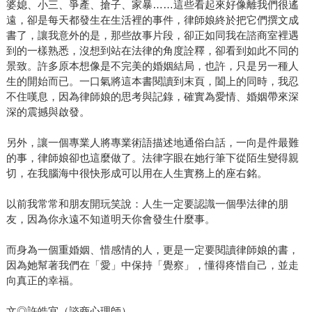
婆媳、小三、爭產、搶子、家暴……這些看起來好像離我們很遙
遠，卻是每天都發生在生活裡的事件，律師娘終於把它們撰文成
書了，讓我意外的是，那些故事片段，卻正如同我在諮商室裡遇
到的一樣熟悉，沒想到站在法律的角度詮釋，卻看到如此不同的
景致。許多原本想像是不完美的婚姻結局，也許，只是另一種人
生的開始而已。一口氣將這本書閱讀到末頁，闔上的同時，我忍
不住嘆息，因為律師娘的思考與記錄，確實為愛情、婚姻帶來深
深的震撼與啟發。
另外，讓一個專業人將專業術語描述地通俗白話，一向是件最難
的事，律師娘卻也這麼做了。法律字眼在她行筆下從陌生變得親
切，在我腦海中很快形成可以用在人生實務上的座右銘。
以前我常常和朋友開玩笑說：人生一定要認識一個學法律的朋
友，因為你永遠不知道明天你會發生什麼事。
而身為一個重婚姻、惜感情的人，更是一定要閱讀律師娘的書，
因為她幫著我們在「愛」中保持「覺察」，懂得疼惜自己，並走
向真正的幸福。
文◎許皓宜（諮商心理師）