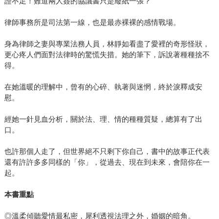
證不足！難道兩人簽的協議書只是廢紙一張？
律師事務所是司法第一線，也是最赤裸裸的感情戰場。
身為律師之妻與專業法務人員，林靜如看盡了愛裡的奇形怪狀，
更心疼人們面對法律時的驚慌失措。她的筆下，訴說著種種捨不
得。
在她溫暖的理解中，曾有的心碎、執著與迷惘，終於淚釋成安
慰。
經她一針見血分析，關於法、理、情的種種質疑，總算有了出
口。
也許那個人走了，但世界絕不只剩下你自己，書中的故事正代表
還有許許多多同樣的「你」，從過去、現在到未來，會陪你在一
起。
本書重點
◎溫柔傾聽愛情最私密，犀利透視法理之外，婚姻的暗角。