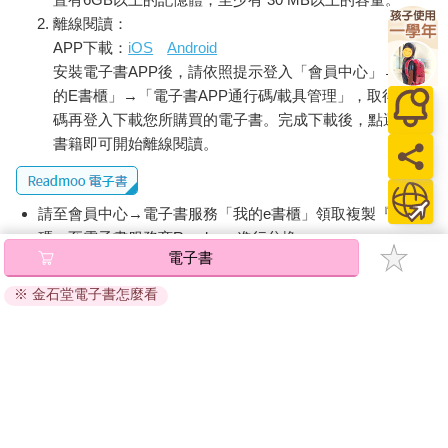
離線閱讀：
APP下載：
iOS
Android
安裝電子書APP後，請依照提示登入「會員中心」→「我
的E書櫃」→「電子書APP通行碼/載具管理」，取得通行
碼再登入下載您所購買的電子書。完成下載後，點選任一
書籍即可開始離線閱讀。
請至會員中心→電子書服務「我的e書櫃」領取複製『兌換
碼』至電子書服務商Readmoo進行兌換。
電子書
退換貨須知：
※ 金石堂電子書怎麼看
因版權保護，您在金石堂所購買的電子書僅能以金石堂專屬
的閱讀軟體開啟閱讀，無法以其他閱讀器或直接下載檔案。
依據「消費者保護法」第19條及行政院消費者保護處公告之
「通訊交易解除權合理例外情事適用準則」，非以有形媒介
提供之數位內容或一經提供即為完成之線上服務，經消費者
事先同意始提供。（如：電子書、電子雜誌、下載版軟體、
虛擬商品…等），
不受「網購服務需提供七日鑑賞期」的限