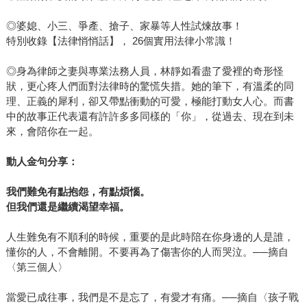
◎婆媳、小三、爭產、搶子、家暴等人性試煉故事！
特別收錄【法律悄悄話】， 26個實用法律小常識！
◎身為律師之妻與專業法務人員，林靜如看盡了愛裡的奇形怪
狀，更心疼人們面對法律時的驚慌失措。她的筆下，有溫柔的同
理、正義的犀利，卻又帶點衝動的可愛，極能打動女人心。而書
中的故事正代表還有許許多多同樣的「你」，從過去、現在到未
來，會陪你在一起。
動人金句分享：
我們難免有點抱怨，有點煩惱。
但我們還是繼續渴望幸福。
人生難免有不順利的時候，重要的是此時陪在你身邊的人是誰，
懂你的人，不會離開。不要再為了傷害你的人而哭泣。──摘自
〈第三個人〉
當愛已成往事，我們是不是忘了，有愛才有痛。──摘自〈孩子戰