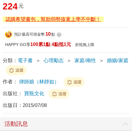
224
元
認購希望書包，幫助弱勢孩童上學不中斷！
10
預計最高可得金幣
點
?
100累1點 4點抵1元
HAPPY GO享
折抵無上限
分類：
電子書
＞
心理勵志
＞
家庭/兩性
＞
婚姻/家庭
追蹤
作者：
律師娘（林靜如）
追蹤
出版社：
寶瓶文化
追蹤
出版日：
2015/07/08
活動訊息