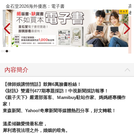
金石堂2026海外優惠：電子書
高
者
內容簡介
【律師娘講悄悄話】鼓舞
6
萬臉書粉絲！
《財訊》雙週刊
477
期專題採訪！中視新聞採訪報導！
《親子天下》嚴選部落客、Ｍ
amibuy
駐站作家、媽媽經專欄作
家！
東森新聞、
Yahoo!
奇摩新聞等媒體熱烈分享，好文轉載！
溫柔傾聽愛情最私密，
犀利透視法理之外，婚姻的暗角。