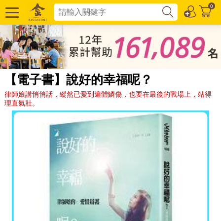
0
【電子書】說好的幸福呢？
律師娘講悄悄話，縱然已愛到遍體鱗傷，也要在最後的戰場上，站得
理直氣壯。