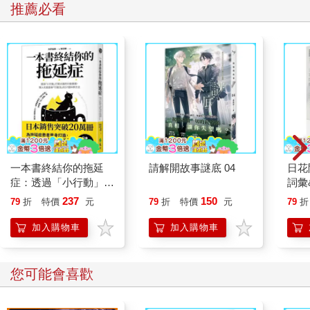
推薦必看
一本書終結你的拖延
請解開故事謎底 04
日花
症：透過「小行動」打
詞彙
開大腦的行動開關，懶
237
150
79
折
特價
元
79
折
特價
元
79
折
人也能變身「行動派」
的37個科學方法
加入購物車
加入購物車
您可能會喜歡