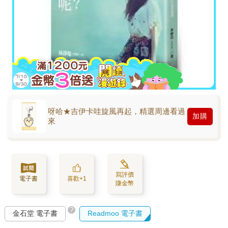
呀哈★吉伊卡哇旋風再起，精選周邊看過
加購
來
寫評價
電子書
喜歡+1
賺金幣
?
金石堂 電子書
Readmoo 電子書