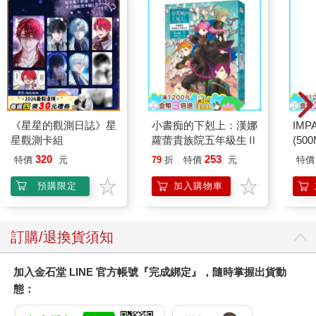
《星星的觀測日誌》星
小書痴的下剋上：漢娜
IM
星觀測卡組
蘿蕾貴族院五年級生Ⅱ
(50
IMC
320
253
特價
元
79
折
特價
元
特價
預購限定
加入購物車
訂購/退換貨須知
加入金石堂 LINE 官方帳號『完成綁定』，隨時掌握出貨動
態：