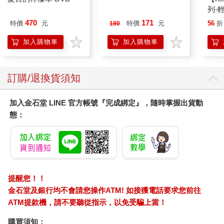
195期
列-
平煎
470
171
特價
元
特價
元
56
折
180
加入購物車
加入購物車
訂購/退換貨須知
加入金石堂 LINE 官方帳號『完成綁定』，隨時掌握出貨動
態：
提醒您！！
金石堂及銀行均不會請您操作ATM! 如接獲電話要求您前往
ATM提款機，請不要聽從指示，以免受騙上當！
購買須知：