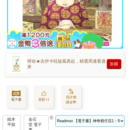
呀哈★吉伊卡哇旋風再起，精選周邊看過
加購
來
寫評價
電子書
喜歡+1
賺金幣
?
紙本
金石
平裝
堂 電子
書