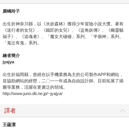
廣嶋玲子
出生於神奈川縣，以《水妖森林》獲得少年冒險小說大獎。著有
《送行者的女兒》、《鐵匠的女兒》、《盜角妖傳》、《幽靈貓
福子》、《追魂者》、「魔女犬碰碰」系列、「半個神」系列、
「鬼辻有鬼」系列。
繪者簡介
jyajya
出生於福岡縣，曾經在以手機業務為主的公司製作APP和網站，
並協助網站的經營，二〇一一年成為自由設計師。目前拓展了插
圖等業務，活躍在更廣泛的領域。
http://www.juno.dti.ne.jp/~jyajya/
譯者
王蘊潔