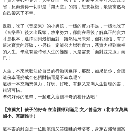
了實力夾心巧克力，人生從而一落千丈，但劇中人物並未因此反
省，反而覺得一切都是「錢天堂」的錯，想要報複，最後當然為
自己帶來了不幸。
反觀，吃了《音樂果》的小男孩，一樣的實力不足，一樣地吃了
《音樂果》後大出風頭，放棄努力，卻能在最後了解真正的實力
才是根本，選擇回到最初面對，雖然結局未知，但我相信，有了
這次寶貴的經驗，小男孩一定能努力增強實力，憑實力得到幸福
的人生。畢意有些時候人生的難關，只是需要「面對並克服」而
已！
人生，本來就取決於自己的行動與選擇，那麼，如果是你，會讓
這份幸運變成金色招財貓還是不幸蟲呢？
這樣一本充滿想像力，好玩、好吃、有趣又充滿人生哲理的書，
錯過可惜。
準備好你的硬幣，一起進入這個神奇的柑仔店吧！
【推薦文】孩子的好奇 在這裡得到滿足 文／曾品方（北市立萬興
國小、閱讀推手）
這本書的封面是一位圓滾滾又笑瞇瞇的老婆婆，身穿古錢幣圖案