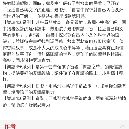
快的閱讀經驗。同時，顧及中年級孩子對故事的需求，已經從
「拉近自己與文字的距離」進階到「自書中探求對自己內心及外
面世界的了解」，並期待在書裡找到認同感。
【樂讀456系列】以好看的故事、多元題材，為國小中高年級、國
中讀者設計的延伸讀本，鼓勵孩子進階閱讀，從「拉近自己與文
字的距離」，進階到「自書中探求對自己內心及外界世界的瞭
解」，並期待在書裡找到認同感。故事選材從幽默趣味童話、偵
探冒險故事，或是小大人的成長心事等等，藉由這些具有正向價
值觀的故事打造一個無痛閱讀的世界，讓孩子的閱讀興趣持續在
高點，同時深耕閱讀實力。
【樂讀456系列】是第一套帶領孩子衝破「閱讀之壁」的最佳讀
物，提供美好的閱讀經驗，陪伴孩子在閱讀的路上一步步穩扎穩
打。
【樂讀456系列】初階：兩萬到四萬字中篇故事，可按章節分斷閱
讀，培養孩子的閱讀續航力
【樂讀456系列】進階：四萬到六萬字長篇故事，更細膩深刻的情
節，幫助孩子發展思辨力
作者