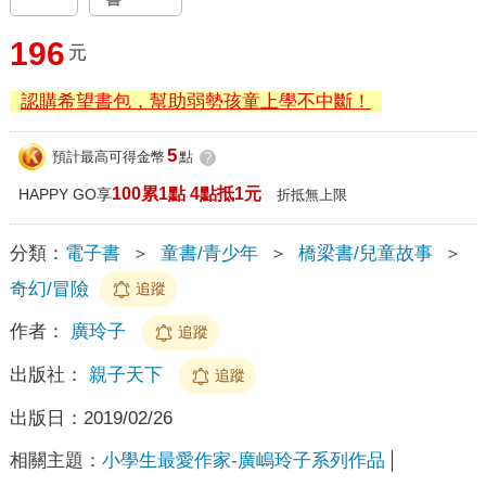
196
元
認購希望書包，幫助弱勢孩童上學不中斷！
5
預計最高可得金幣
點
?
100累1點 4點抵1元
HAPPY GO享
折抵無上限
分類：
電子書
＞
童書/青少年
＞
橋梁書/兒童故事
＞
奇幻/冒險
追蹤
作者：
廣玲子
追蹤
出版社：
親子天下
追蹤
出版日：
2019/02/26
相關主題：
小學生最愛作家-廣嶋玲子系列作品