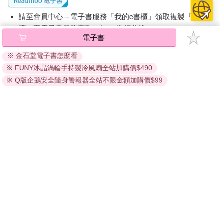
請至會員中心→電子書服務「我的e書櫃」領取複製『兌換
碼』至電子書服務商Readmoo進行兌換。
電子書
退換貨須知：
※ 金石堂電子書怎麼看
因版權保護，您在金石堂所購買的電子書僅能以金石堂專屬
※ FUNY冰晶渦輪手持製冷風扇全站加購價$490
的閱讀軟體開啟閱讀，無法以其他閱讀器或直接下載檔案。
依據「消費者保護法」第19條及行政院消費者保護處公告之
※ Q版企鵝安全隨身警報器全站不限金額加購價$99
「通訊交易解除權合理例外情事適用準則」，非以有形媒介
提供之數位內容或一經提供即為完成之線上服務，經消費者
事先同意始提供。（如：電子書、電子雜誌、下載版軟體、
虛擬商品…等），
不受「網購服務需提供七日鑑賞期」的限
制
。為維護您的權益，建議您先使用「試閱」功能後再付款
購買。