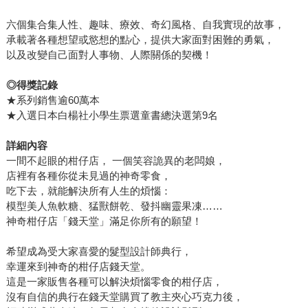
六個集合集人性、趣味、療效、奇幻風格、自我實現的故事，
承載著各種想望或慾想的點心，提供大家面對困難的勇氣，
以及改變自己面對人事物、人際關係的契機！
◎得獎記錄
★系列銷售逾60萬本
★入選日本白楊社小學生票選童書總決選第9名
詳細內容
一間不起眼的柑仔店， 一個笑容詭異的老闆娘，
店裡有各種你從未見過的神奇零食，
吃下去，就能解決所有人生的煩惱：
模型美人魚軟糖、猛獸餅乾、發抖幽靈果凍……
神奇柑仔店「錢天堂」滿足你所有的願望！
希望成為受大家喜愛的髮型設計師典行，
幸運來到神奇的柑仔店錢天堂。
這是一家販售各種可以解決煩惱零食的柑仔店，
沒有自信的典行在錢天堂購買了教主夾心巧克力後，