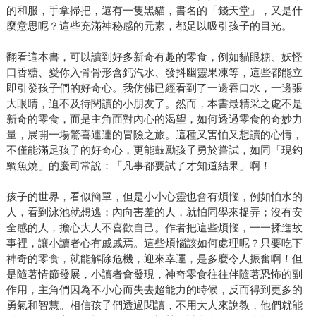
的和服，手拿掃把，還有一隻黑貓，書名的「錢天堂」，又是什
麼意思呢？這些充滿神秘感的元素，都足以吸引孩子的目光。
翻看這本書，可以讀到好多新奇有趣的零食，例如貓眼糖、妖怪
口香糖、愛你入骨骨形含鈣汽水、發抖幽靈果凍等，這些都能立
即引發孩子們的好奇心。我仿佛已經看到了一邊吞口水，一邊張
大眼睛，迫不及待閱讀的小朋友了。然而，本書最精采之處不是
新奇的零食，而是主角面對內心的渴望，如何透過零食的奇妙力
量，展開一場驚喜連連的冒險之旅。這種又害怕又想讀的心情，
不僅能滿足孩子的好奇心，更能鼓勵孩子勇於嘗試，如同「現釣
鯛魚燒」的慶司常說：「凡事都要試了才知道結果」啊！
孩子的世界，看似簡單，但是小小心靈也會有煩惱，例如怕水的
人，看到泳池就想逃；內向害羞的人，就怕同學來捉弄；沒有安
全感的人，擔心大人不喜歡自己。作者把這些煩惱，一一揉進故
事裡，讓小讀者心有戚戚焉。這些煩惱該如何處理呢？只要吃下
神奇的零食，就能解除危機，迎來幸運，是多麼令人振奮啊！但
是隨著情節發展，小讀者會發現，神奇零食往往伴隨著恐怖的副
作用，主角們因為不小心而失去超能力的時候，反而得到更多的
勇氣和智慧。相信孩子們透過閱讀，不用大人來說教，他們就能