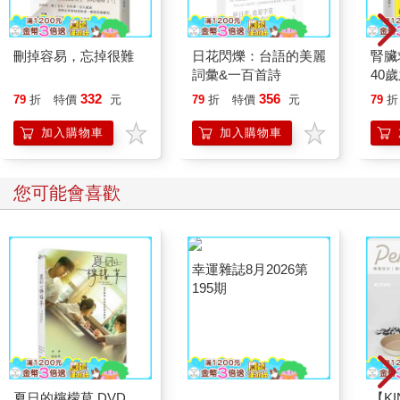
刪掉容易，忘掉很難
日花閃爍：台語的美麗
腎臟
詞彙&一百首詩
40
就告
332
356
79
折
特價
元
79
折
特價
元
79
折
加入購物車
加入購物車
您可能會喜歡
夏日的檸檬草 DVD
幸運雜誌8月2026第
【KI