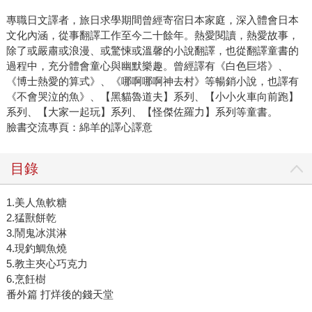
專職日文譯者，旅日求學期間曾經寄宿日本家庭，深入體會日本
文化內涵，從事翻譯工作至今二十餘年。熱愛閱讀，熱愛故事，
除了或嚴肅或浪漫、或驚悚或溫馨的小說翻譯，也從翻譯童書的
過程中，充分體會童心與幽默樂趣。曾經譯有《白色巨塔》、
《博士熱愛的算式》、《哪啊哪啊神去村》等暢銷小說，也譯有
《不會哭泣的魚》、【黑貓魯道夫】系列、【小小火車向前跑】
系列、【大家一起玩】系列、【怪傑佐羅力】系列等童書。
臉書交流專頁：綿羊的譯心譯意
目錄
1.美人魚軟糖
2.猛獸餅乾
3.鬧鬼冰淇淋
4.現釣鯛魚燒
5.教主夾心巧克力
6.烹飪樹
番外篇 打烊後的錢天堂