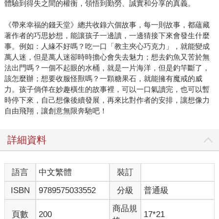
體驗到得失之間的權衡，領悟到勤勞、誠實和分享的真義。
《帶來幸福的錢天堂》總共收錄六個故事，每一則故事，都蘊藏
著作者的巧思妙想，能讓孩子一邊讀，一邊猜接下來會發生什麼
事。例如：人緣不好嗎？吃一口「教主夾心巧克力」，就能變成
萬人迷，但是萬人迷卻時時擔心會失去魅力；想去釣魚又苦於無
法出門嗎？一個不起眼的水桶，就是一片海洋，但是釣竿斷了，
該怎麼辦；想要收服怪獸嗎？一顆糖果石，就能擁有魔戒的威
力。孩子倘佯在妙趣橫生的故事裡，可以一口氣讀完，也可以暫
時停下來，自己想像後續發展，再來比對作者的安排，讓想像力
自由飛翔，讓創意無限奔馳吧！
詳細資料
語言
中文繁體
裝訂
ISBN
9789575033552
分級
普通級
商品規
頁數
200
17*21