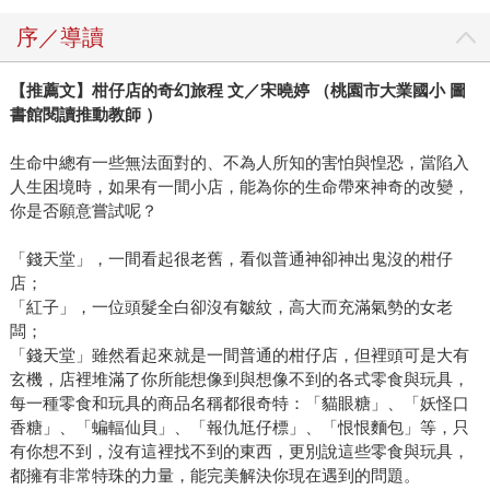
序／導讀
【推薦文】柑仔店的奇幻旅程 文／宋曉婷 （桃園市大業國小 圖
書館閱讀推動教師 ）
生命中總有一些無法面對的、不為人所知的害怕與惶恐，當陷入
人生困境時，如果有一間小店，能為你的生命帶來神奇的改變，
你是否願意嘗試呢？
「錢天堂」，一間看起很老舊，看似普通神卻神出鬼沒的柑仔
店；
「紅子」，一位頭髮全白卻沒有皺紋，高大而充滿氣勢的女老
闆；
「錢天堂」雖然看起來就是一間普通的柑仔店，但裡頭可是大有
玄機，店裡堆滿了你所能想像到與想像不到的各式零食與玩具，
每一種零食和玩具的商品名稱都很奇特：「貓眼糖」、「妖怪口
香糖」、「蝙輻仙貝」、「報仇尪仔標」、「恨恨麵包」等，只
有你想不到，沒有這裡找不到的東西，更別說這些零食與玩具，
都擁有非常特珠的力量，能完美解決你現在遇到的問題。