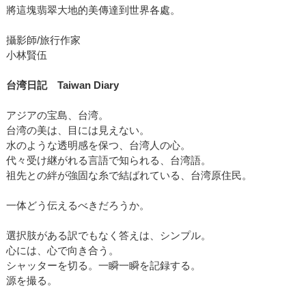
將這塊翡翠大地的美傳達到世界各處。
攝影師/旅行作家
小林賢伍
台湾日記
Taiwan Diary
アジアの宝島、台湾。
台湾の美は、目には見えない。
水のような透明感を保つ、台湾人の心。
代々受け継がれる言語で知られる、台湾語。
祖先との絆が強固な糸で結ばれている、台湾原住民。
一体どう伝えるべきだろうか。
選択肢がある訳でもなく答えは、シンプル。
心には、心で向き合う。
シャッターを切る。一瞬一瞬を記録する。
源を撮る。