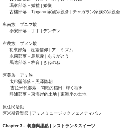
瑪家部落－婚禮 | 婚儀
古樓部落－Tjagaran家族宗親會 | チャガラン家族の宗親会
卑南族 プユマ族
泰安部落－丁丁 | デンデン
布農族 ブヌン族
初來部落－泛靈信仰 | アニミズム
永康部落－烏尼囊 | ありがとう
馬遠部落－杵音 | きねのね
阿美族 アミ族
太巴塱部落－黑澤隆朝
吉拉米代部落－閃耀的稻田 | 輝く稲田
靜浦部落－東海岸的土地 | 東海岸の土地
原住民活動
阿米斯音樂節 | アミスミュージックフェスティバル
Chapter 3 - 餐廳與甜點 | レストラン＆スイーツ