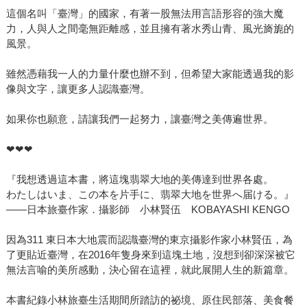
這個名叫「臺灣」的國家，有著一股無法用言語形容的強大魔
力，人與人之間毫無距離感，並且擁有著水秀山青、風光旖旎的
風景。
雖然憑藉我一人的力量什麼也辦不到，但希望大家能透過我的影
像與文字，讓更多人認識臺灣。
如果你也願意，請讓我們一起努力，讓臺灣之美傳遍世界。
❤❤❤
『我想透過這本書，將這塊翡翠大地的美傳達到世界各處。
わたしはいま、この本を片手に、翡翠大地を世界へ届ける。』
——日本旅臺作家．攝影師 小林賢伍 KOBAYASHI KENGO
因為311 東日本大地震而認識臺灣的東京攝影作家小林賢伍，為
了更貼近臺灣，在2016年隻身來到這塊土地，沒想到卻深深被它
無法言喻的美所感動，決心留在這裡，就此展開人生的新篇章。
本書紀錄小林旅臺生活期間所踏訪的祕境、原住民部落、美食餐