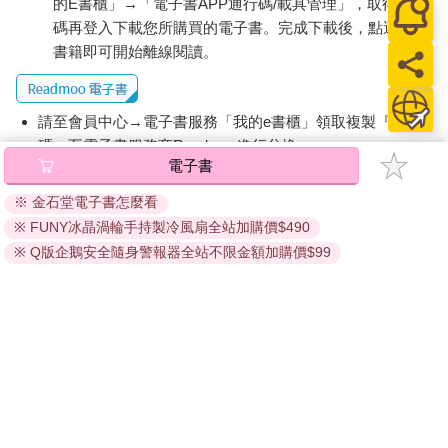
的E書櫃」→「電子書APP通行碼/載具管理」，取得通行
碼再登入下載您所購買的電子書。完成下載後，點選任一
書籍即可開始離線閱讀。
請至會員中心→電子書服務「我的e書櫃」領取複製『兌換
碼』至電子書服務商Readmoo進行兌換。
電子書
退換貨須知：
※ 金石堂電子書怎麼看
因版權保護，您在金石堂所購買的電子書僅能以金石堂專屬
※ FUNY冰晶渦輪手持製冷風扇全站加購價$490
的閱讀軟體開啟閱讀，無法以其他閱讀器或直接下載檔案。
依據「消費者保護法」第19條及行政院消費者保護處公告之
※ Q版企鵝安全隨身警報器全站不限金額加購價$99
「通訊交易解除權合理例外情事適用準則」，非以有形媒介
提供之數位內容或一經提供即為完成之線上服務，經消費者
事先同意始提供。（如：電子書、電子雜誌、下載版軟體、
虛擬商品…等），
不受「網購服務需提供七日鑑賞期」的限
制
。為維護您的權益，建議您先使用「試閱」功能後再付款
購買。