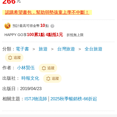
266
元
認購希望書包，幫助弱勢孩童上學不中斷！
10
預計最高可得金幣
點
?
100累1點 4點抵1元
HAPPY GO享
折抵無上限
分類：
電子書
＞
旅遊
＞
台灣旅遊
＞
全台旅遊
追蹤
作者：
小林賢伍
追蹤
出版社：
時報文化
追蹤
出版日：
2019/04/23
相關主題：
ISTJ物流師
2025秋季暢銷榜-66折起