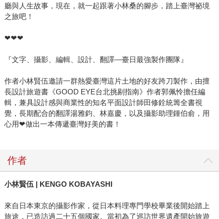
廳與人生故事，現在，就一起跟著小林桑的腳步，踏上臺灣祕境
之旅吧！
❤❤❤
『文字、攝影、編輯、設計、翻譯—臺日最強製作團隊』
作者小林賢伍邀請一群熱愛臺灣這片土地的好友跨刀製作，由擅
長設計旅遊書《GOOD EYE台北挑剔指南》作者郭佩怜擔任編
輯，兼具設計感與商業性的知名平面設計師田修銓統籌全書視
覺，長期配合的翻譯湯雅鈞、林嘉慶，以及攝影助理鍾伯俞，用
心用❤做出一本傳遞臺灣好美的書！
作者
小林賢伍
| KENGO KOBAYASHI
來自日本東京的攝影作家，從日本料理專門學校畢業後開始踏上
旅途，已造訪過二十五個國家。當初為了巡訪世界遺產開始旅遊