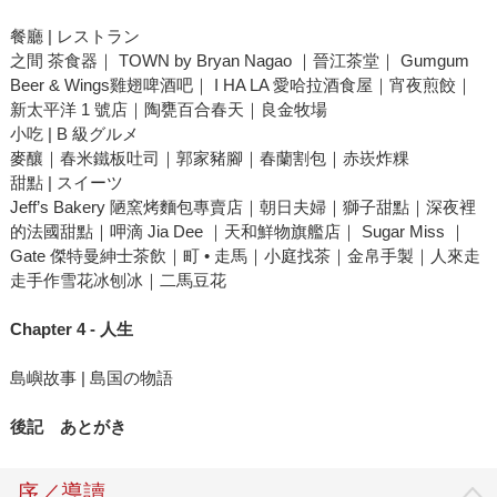
餐廳 | レストラン
之間 茶食器｜ TOWN by Bryan Nagao ｜晉江茶堂｜ Gumgum
Beer & Wings雞翅啤酒吧｜ I HA LA 愛哈拉酒食屋｜宵夜煎餃｜
新太平洋 1 號店｜陶甕百合春天｜良金牧場
小吃 | B 級グルメ
麥釀｜春米鐵板吐司｜郭家豬腳｜春蘭割包｜赤崁炸粿
甜點 | スイーツ
Jeff’s Bakery 陋窯烤麵包專賣店｜朝日夫婦｜獅子甜點｜深夜裡
的法國甜點｜呷滴 Jia Dee ｜天和鮮物旗艦店｜ Sugar Miss ｜
Gate 傑特曼紳士茶飲｜町 • 走馬｜小庭找茶｜金帛手製｜人來走
走手作雪花冰刨冰｜二馬豆花
Chapter 4 - 人生
島嶼故事 | 島国の物語
後記 あとがき
序／導讀