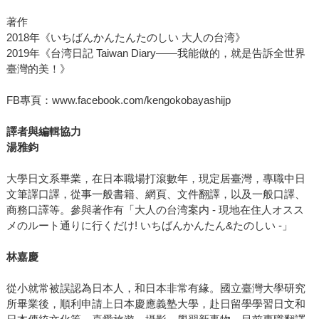
著作
2018年《いちばんかんたんたのしい 大人の台湾》
2019年《台湾日記 Taiwan Diary——我能做的，就是告訴全世界
臺灣的美！》
FB專頁：www.facebook.com/kengokobayashijp
譯者與編輯協力
湯雅鈞
大學日文系畢業，在日本職場打滾數年，現定居臺灣，專職中日
文筆譯口譯，從事一般書籍、網頁、文件翻譯，以及一般口譯、
商務口譯等。參與著作有「大人の台湾案内 - 現地在住人オスス
メのルート通りに行くだけ! いちばんかんたん&たのしい -」
林嘉慶
從小就常被誤認為日本人，和日本非常有緣。國立臺灣大學研究
所畢業後，順利申請上日本慶應義塾大學，赴日留學學習日文和