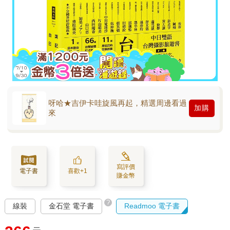
呀哈★吉伊卡哇旋風再起，精選周邊看過
加購
來
寫評價
電子書
喜歡+1
賺金幣
?
線裝
金石堂 電子書
Readmoo 電子書