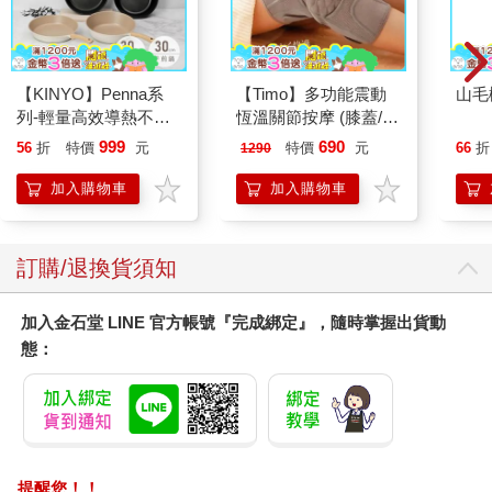
【KINYO】Penna系
【Timo】多功能震動
山毛
列-輕量高效導熱不沾
恆溫關節按摩 (膝蓋/
平煎鍋30cm
肩/手肘通用) 無線充電
999
690
56
折
特價
元
特價
元
66
折
1290
加熱護膝 智能震動護
膝熱敷 【單入組】
加入購物車
加入購物車
訂購/退換貨須知
加入金石堂 LINE 官方帳號『完成綁定』，隨時掌握出貨動
態：
提醒您！！