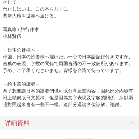
そして
わたしはいま、この本を片手に、
翡翠大地を世界へ届ける。
写真家 / 旅行作家
小林賢伍
－日本の皆様へ－
母国、日本の読者様へ届けたい一心で日本語記録付きですが、
言葉の表現、字数の関係で両国言語の不一致箇所があります。
予め、ご了承くださいませ。皆様を台湾で待っています。
－給本書的讀者－
為了想要讓日本的讀者們也可以分享這些內容，因此部分內容有
附上精簡版日文原稿。但是因為文字表現及字數的關係，所以兩
邊對照起來會有一些不一樣。這部分還請各位諒解。謝謝。
詳細資料