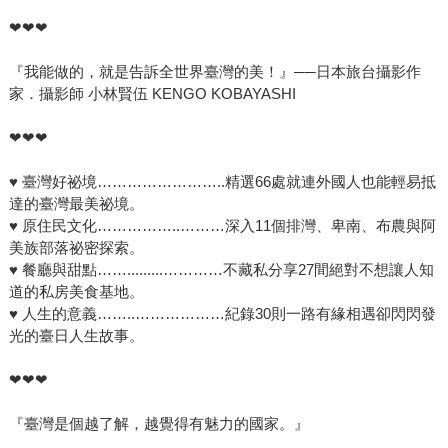
❤❤❤
『我能做的，就是告訴全世界臺灣的美！』──日本旅台攝影作
家．攝影師 小林賢伍 KENGO KOBAYASHI
❤❤❤
♥ 臺灣好祕境……………………..精選66處就連外國人也能輕易抵
達的臺灣最美祕境。
♥ 原住民文化……………..………深入11個排灣、卑南、布農與阿
美族部落祕密探索。
♥ 餐廳與甜點…….........…………不藏私分享27間絕對不想讓人知
道的私房美食基地。
♥ 人生的意義……..………………紀錄30則一路有緣相遇卻閃閃發
光的臺日人生故事。
❤❤❤
『臺灣是個越了解，越覺得有魅力的國家。』