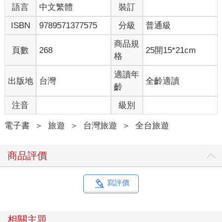
語言
中文繁體
裝訂
ISBN
9789571377575
分級
普通級
商品規
頁數
268
25開15*21cm
格
適讀年
出版地
台灣
全齡適讀
齡
注音
級別
電子書
＞
旅遊
＞
台灣旅遊
＞
全台旅遊
商品評價
寫評價
相關主題