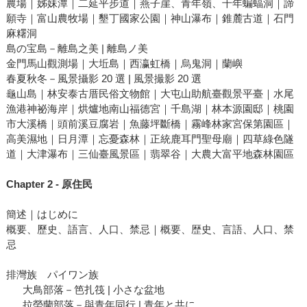
農場｜姊妹潭｜二延平步道｜燕子崖、青年嶺、千年蝙蝠洞｜諦
願寺｜富山農牧場｜墾丁國家公園｜神山瀑布｜錐麓古道｜石門
麻糬洞
島の宝島－離島之美 | 離島ノ美
金門馬山觀測場｜大坵島｜西瀛虹橋｜烏鬼洞｜蘭嶼
春夏秋冬－風景攝影 20 選 | 風景撮影 20 選
龜山島｜林安泰古厝民俗文物館｜大屯山助航臺觀景平臺｜水尾
漁港神祕海岸｜烘爐地南山福德宮｜千島湖｜林本源園邸｜桃園
市大溪橋｜頭前溪豆腐岩｜魚藤坪斷橋｜霧峰林家宮保第園區｜
高美濕地｜日月潭｜忘憂森林｜正統鹿耳門聖母廟｜四草綠色隧
道｜大津瀑布｜三仙臺風景區｜翡翠谷｜大農大富平地森林園區
Chapter 2 - 原住民
簡述｜はじめに
概要、歷史、語言、人口、禁忌｜概要、歴史、言語、人口、禁
忌
排灣族 パイワン族
大鳥部落－笆扎筏 | 小さな盆地
拉勞蘭部落－與青年同行 | 青年と共に