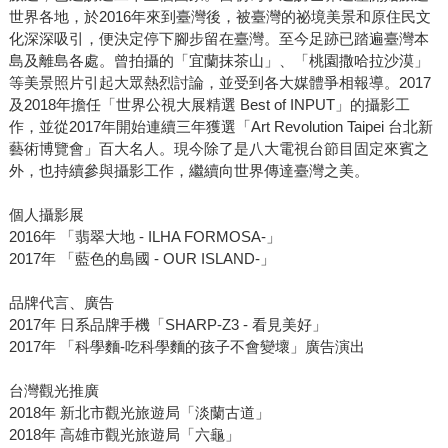
世界各地，於2016年來到臺灣後，被臺灣的祕境美景和原住民文
化深深吸引，便決定停下腳步留在臺灣。至今足跡已踏遍臺灣本
島及離島各處。曾拍攝的「宜蘭抹茶山」、「桃園撒哈拉沙漠」
等美景照片引起大眾熱烈討論，並受到各大媒體爭相報導。2017
及2018年擔任「世界公視大展精選 Best of INPUT」的攝影工
作，並從2017年開始連續三年獲選「Art Revolution Taipei 台北新
藝術博覽會」百大名人。現今除了是八大電視台節目固定來賓之
外，也持續參與攝影工作，繼續向世界傳達臺灣之美。
個人攝影展
2016年 「翡翠大地 - ILHA FORMOSA-」
2017年 「藍色的島國 - OUR ISLAND-」
品牌代言、廣告
2017年 日系品牌手機「SHARP-Z3 - 看見美好」
2017年 「科學麵-吃科學麵的孩子不會變壞」廣告演出
台灣觀光推廣
2018年 新北市觀光旅遊局「淡蘭古道」
2018年 高雄市觀光旅遊局「六龜」