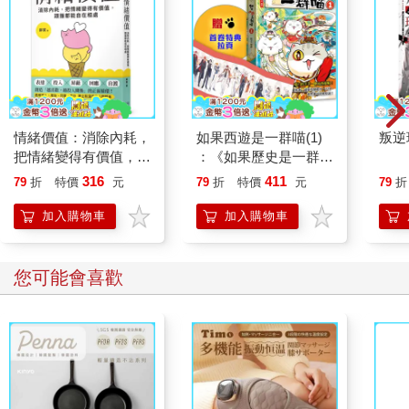
情緒價值：消除內耗，
如果西遊是一群喵(1)
叛逆
把情緒變得有價值，跟
：《如果歷史是一群
誰都能自在相處
喵》作者最新力作，附
316
411
79
折
特價
元
79
折
特價
元
79
折
【首卷特典】拉頁
加入購物車
加入購物車
您可能會喜歡