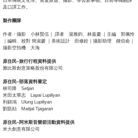
日本傳統文化等。喜愛旅遊、攝影、學習新事物。目前專職翻譯
及口譯工作。
製作團隊
作者・攝影 小林賢伍｜ 譯者 湯雅鈞、林嘉慶 ｜主編 郭佩怜
｜編輯、校對 簡淑媛 ｜美術設計 田修銓｜攝影助理 鍾伯俞｜
攝影空拍機 大海
原住民–旅行行程資料提供
雅比斯創意策略股份有限公司
原住民–部落資料審定
林司降 Setjan
米田太華志 Lapai Lupiliyan
利錦鴻 Ulung Lupiliyan
劉凱勛 Maitjal Tjagaran
原住民–阿米斯音樂節活動資料提供
米大創意有限公司