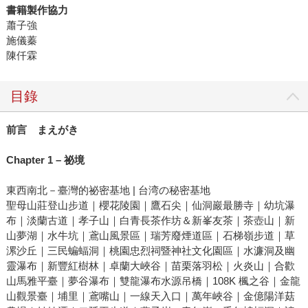
書籍製作協力
蕭子強
施儀蓁
陳仟霖
目錄
前言 まえがき
Chapter 1 – 祕境
東西南北－臺灣的祕密基地 | 台湾の秘密基地
聖母山莊登山步道｜櫻花陵園｜鷹石尖｜仙洞巖最勝寺｜幼坑瀑
布｜淡蘭古道｜孝子山｜白青長茶作坊＆新峯友茶｜茶壺山｜新
山夢湖｜水牛坑｜鳶山風景區｜瑞芳廢煙道區｜石梯嶺步道｜草
漯沙丘｜三民蝙蝠洞｜桃園忠烈祠暨神社文化園區｜水濂洞及幽
靈瀑布｜新豐紅樹林｜卓蘭大峽谷｜苗栗落羽松｜火炎山｜合歡
山馬雅平臺｜夢谷瀑布｜雙龍瀑布水源吊橋｜108K 楓之谷｜金龍
山觀景臺｜埔里｜鳶嘴山｜一線天入口｜萬年峽谷｜金億陽洋菇