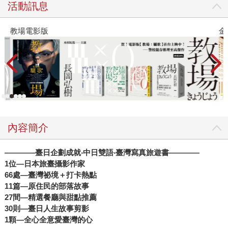
活動訊息
教場電影版
金
內容簡介
————臺日企劃成就‧中日雙語‧臺灣寫真旅遊書————
1位—日本旅臺攝影作家
66處—臺灣祕境＋打卡熱點
11篇—原住民的部落故事
27間—精選餐廳與甜點推薦
30則—臺日人生故事剪影
1顆—全心全意愛臺灣的心