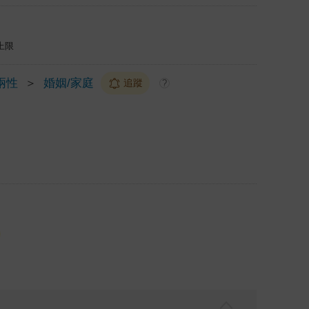
上限
兩性
＞
婚姻/家庭
追蹤
?