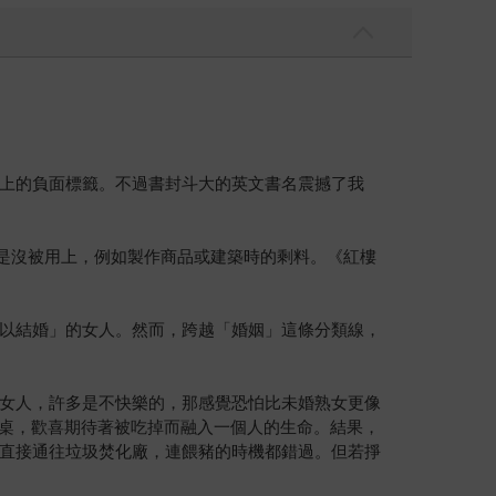
上的負面標籤。不過書封斗大的英文書名震撼了我
沒用，是沒被用上，例如製作商品或建築時的剩料。《紅樓
以結婚」的女人。然而，跨越「婚姻」這條分類線，
女人，許多是不快樂的，那感覺恐怕比未婚熟女更像
地上桌，歡喜期待著被吃掉而融入一個人的生命。結果，
直接通往垃圾焚化廠，連餵豬的時機都錯過。但若掙