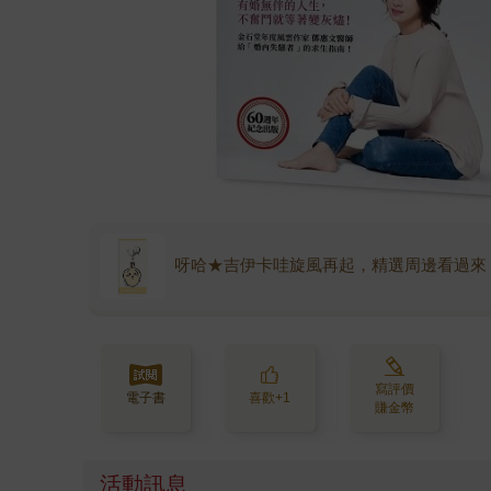
呀哈★吉伊卡哇旋風再起，精選周邊看過來
寫評價
電子書
喜歡+1
賺金幣
活動訊息