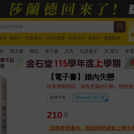
圭吾
楊双子
公益書包
16647續集
吉伊卡哇
高希均
通靈藥師
路邊攤新作
馬斯克
玩具總動員5
超慢跑
館
英文書
雜誌
電子書
文具
玩具親子
3C電玩
家
【電子書】婚內失戀
說有感覺的話。做有意義的行動。拒絕被
紙本平裝
Readmoo 電子書
210
元
認購希望書包，幫助弱勢孩童上學不