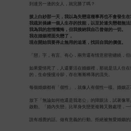
到達另一邊的女人，就完勝了嗎？
披上白紗那一天，我以為失戀這種事再也不會發生在
我疏於操練一個人生存的技能，以至於連失戀都無法
我為我的怠惰懺悔，但我接納我自己曾做的一切。
我在婚姻裡面失戀了，
現在開始我要停止無用的追逐，找回自我的價值。
「戀」字，有言、有心，兩旁還有情意密密纏繞，但
如果愛情死了，人還要活在婚姻裡，那就是活人住在
的，生命慢慢冷卻，存在漸漸稀薄的流失。
每個婚姻都有「個性」，就像人有個性一樣。婚姻正
放下「無論如何他還是我老公」的障眼法，試著像單
啟動。「婚內失戀」比單身失戀更複雜又難處理，一
說有感覺的話。做有意義的行動。拒絕被無愛婚姻的