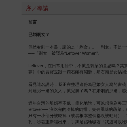
序／導讀
前言
已婚剩女？
偶然看到一本書，談的是「剩女」。「剩女」不是一
──「剩女」被譯為“Leftover Women”。
Leftover，在日常用語中，不就是剩菜的意思嗎？
夢》中的賈寶玉跟一顆石頭有淵源，那石頭是女媧補天時
看見這名詞時，我正在整理這份為已婚女人寫的書稿
到達另一邊的女人，就完勝了嗎？在婚姻的那邊，感
近年台灣的離婚率不低，簡化地說，可以想像為每三
leftover── 沒吃完的冷掉的肉排，失去風味
只有一小部分被吃掉（或者根本整個都沒被動到），
扎，吵著重新端出來，手舞足蹈地喊著「我還可以吃