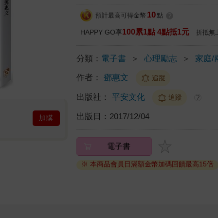
10
預計最高可得金幣
點
?
100累1點 4點抵1元
HAPPY GO享
折抵無
分類：
電子書
＞
心理勵志
＞
家庭/
作者：
鄧惠文
追蹤
出版社：
平安文化
追蹤
?
出版日：
2017/12/04
加購
電子書
※ 本商品會員日滿額金幣加碼回饋最高15倍