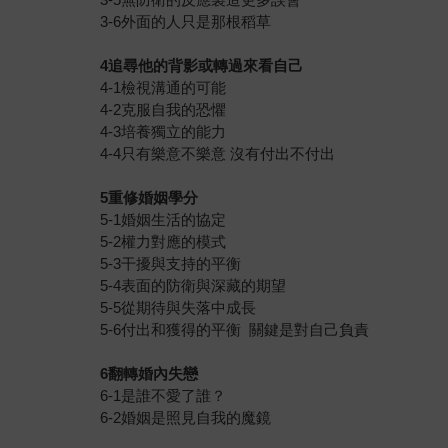
3-6外面的人只是那根稻草
4追尋他的背影或轉過來看自己
4-1檢視溝通的可能
4-2克服自我的恐懼
4-3培養獨立的能力
4-4只有樂意不樂意 沒有付出不付出
5重修婚姻學分
5-1婚姻⽣活的協定
5-2權力對應的模式
5-3干擾與支持的平衡
5-4表面的防衛與深藏的期望
5-5從期待與失落中成長
5-6付出和獲得的平衡 關鍵是對自己負責
6翻轉婚內失戀
6-1是誰不愛了誰？
6-2婚姻是照見自我的魔鏡