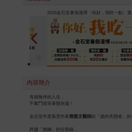
春光ｘ奇幻基地｜全書系展
內容簡介
有婚無伴的人生，
不奮鬥就等著變灰燼！
金石堂年度風雲作家
鄧惠文醫師
給「婚內失戀者」的
跨越「婚姻」的分類線，