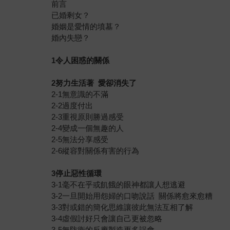
前言
已婚剩女？
婚姻是愛情的墳墓？
婚內失戀？
1令人困惑的關係
2努力生活著 愛卻消失了
2-1無意識的不滿
2-2過度付出
2-3重視原則勝過感受
2-4變成一個無趣的人
2-5無法分享感受
2-6縱容對關係有害的行為
3停止惡性循環
3-1毫不在乎或飢餓的眼神都讓人想逃避
3-2一旦開始用怨婦的口吻說話 關係將愈來愈糟
3-3對或錯的簡化思維讓彼此無法互相了解
3-4虛假討好只會讓自己更被忽略
3-5無防衛的反應製造更多誤會