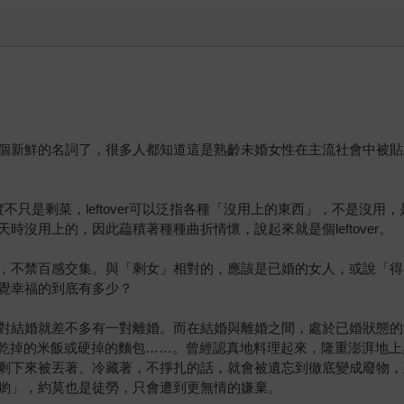
個新鮮的名詞了，很多人都知道這是熟齡未婚女性在主流社會中被貼
其實不只是剩菜，leftover可以泛指各種「沒用上的東西」，不是
沒用上的，因此藴積著種種曲折情懷，說起來就是個leftover。
，不禁百感交集。與「剩女」相對的，應該是已婚的女人，或說「得
覺幸福的到底有多少？
對結婚就差不多有一對離婚。而在結婚與離婚之間，處於已婚狀態的
的蔬菜，乾掉的米飯或硬掉的麵包……。曾經認真地料理起來，隆重澎湃
剩下來被丟著、冷藏著，不掙扎的話，就會被遺忘到徹底變成廢物，
喲」，約莫也是徒勞，只會遭到更無情的嫌棄。