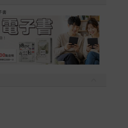
吃一點〉第二波
金石堂2026海