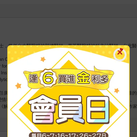
士，曾任台大醫院精神部總醫師、萬芳醫院精神科主治醫師、台北醫
 Clinic）進修
Couple Relationships）進修
Institute）培訓
lytical Psychology) 個人會員
任廣播節目「鄧惠文時間」主持人。研究及教學主題包括人際思維的
愛情非童話：給妳的床邊故事》、《不夠好也可以：女人的趣味》、
《解開愛情的鈕扣》等多本暢銷書，並獲選2016金石堂年度風雲作