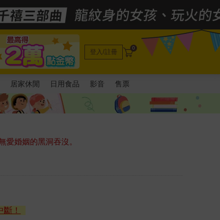
0
登入/註冊
電
居家休閒
日用食品
影音
售票
無愛婚姻的黑洞吞沒。
中斷！