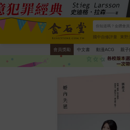
國中自修評量
東野
唯紅花綻放
奧德賽
會員獎勵
中文書
動漫ACG
親子