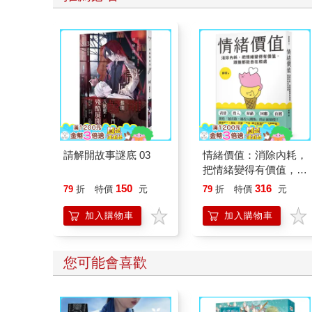
請解開故事謎底 03
情緒價值：消除內耗，
把情緒變得有價值，跟
誰都能自在相處
150
316
79
折
特價
元
79
折
特價
元
加入購物車
加入購物車
您可能會喜歡