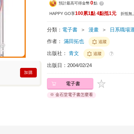
0
預計最高可得金幣
點
?
100累1點 4點抵1元
HAPPY GO享
折抵無
分類：
電子書
＞
漫畫
＞
日系職場
作者：
滿田拓也
追蹤
出版社：
青文
追蹤
?
出版日：
2004/02/24
加購
電子書
※ 金石堂電子書怎麼看