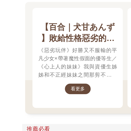
【百合｜犬甘あんず
】敗給性格惡劣的天
才兒時玩伴，初體驗
《惡劣玩伴》好勝又不服輸的平
凡少女×帶著魔性假面的優等生／
全部被她奪走了／心
《心上人的妹妹》我與資優生姊
上人的妹妹
姊和不正經妹妹之間那剪不斷理
還亂的戀愛三角關係
看更多
推薦必看