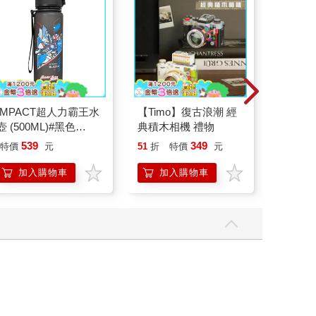
IMPACT超人力霸王水
【Timo】復古浪潮 經
Tamag
壺 (500ML)#黑色
典積木相機 禮物
塔麻可吉
IMUTB01BK
園系列
539
349
18
特價
元
51
折
特價
元
特價
地冰雪
加入購物車
加入購物車
加