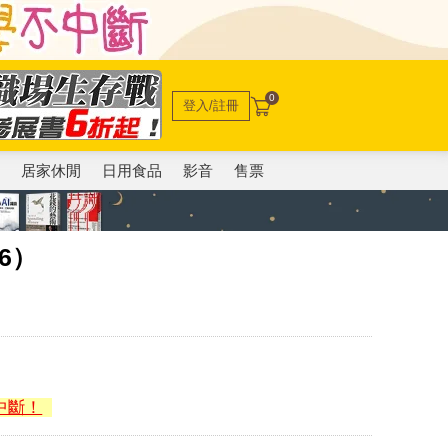
0
登入/註冊
電
居家休閒
日用食品
影音
售票
6）
中斷！