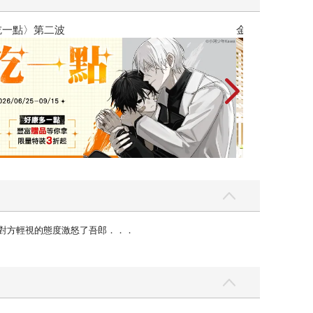
攻殼機動隊 (199
對方輕視的態度激怒了吾郎．．．