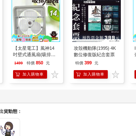
【太星電工】風神14
攻殼機動隊(1995) 4K
吋壁式通風扇(吸排風
數位修復版紀念套票
機)
850
399
特價
元
特價
元
1499
加入購物車
加入購物車
握出貨動態：