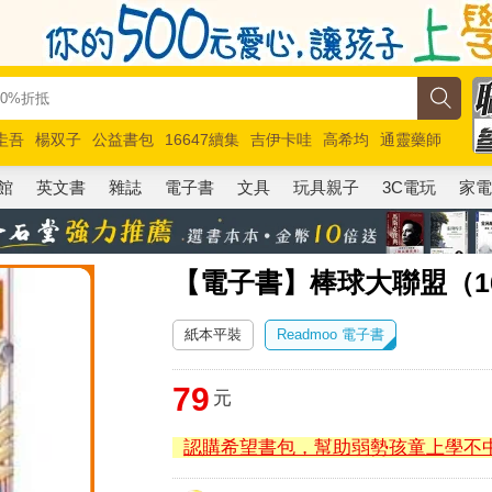
圭吾
楊双子
公益書包
16647續集
吉伊卡哇
高希均
通靈藥師
路邊攤新作
馬斯克
玩具總動員5
超慢跑
館
英文書
雜誌
電子書
文具
玩具親子
3C電玩
家
【電子書】棒球大聯盟（1
紙本平裝
Readmoo 電子書
79
元
認購希望書包，幫助弱勢孩童上學不