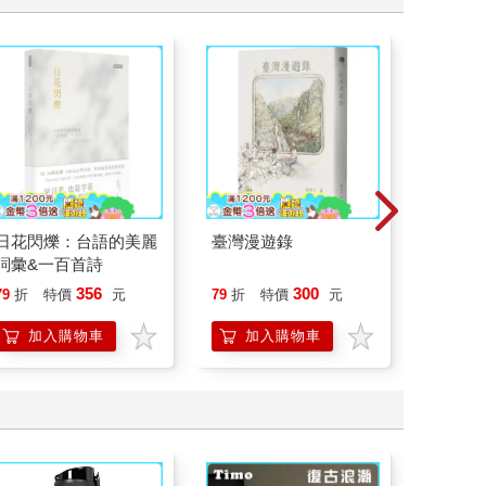
日花閃爍：台語的美麗
臺灣漫遊錄
演員們
詞彙&一百首詩
底外傳
356
300
79
折
特價
元
79
折
特價
元
79
折
加入購物車
加入購物車
加