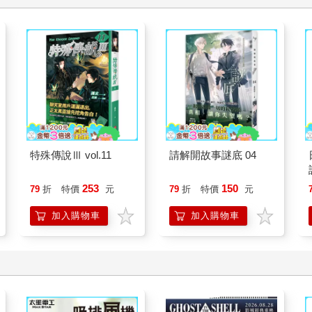
特殊傳說Ⅲ vol.11
請解開故事謎底 04
253
150
79
折
特價
元
79
折
特價
元
加入購物車
加入購物車