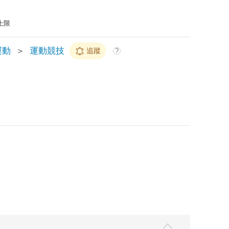
上限
運動
＞
運動競技
追蹤
?