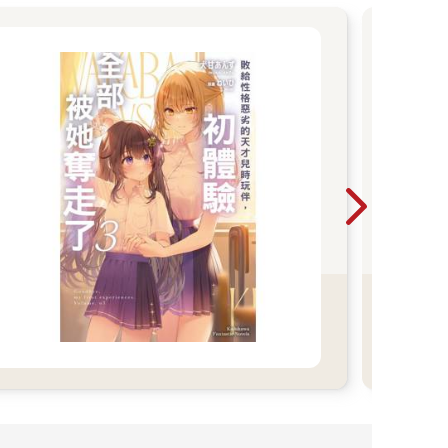
【
入間
生安
是
晚，
因此