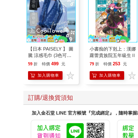
【日本 PAISELY 】 圖
小書痴的下剋上：漢娜
騰 涼感毛巾 (3色可選)
蘿蕾貴族院五年級生Ⅱ
涼感毛巾 涼感巾 冰涼
499
253
59
折
特價
元
79
折
特價
元
巾 日本涼感毛巾 運動
毛巾
加入購物車
加入購物車
訂購/退換貨須知
加入金石堂 LINE 官方帳號『完成綁定』，隨時掌