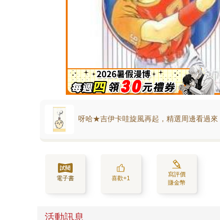
呀哈★吉伊卡哇旋風再起，精選周邊看過來
寫評價
電子書
喜歡+1
賺金幣
活動訊息