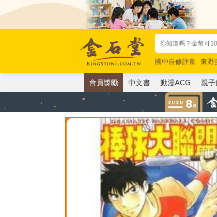
國中自修評量
東野
唯紅花綻放
奧德賽
會員獎勵
中文書
動漫ACG
親子