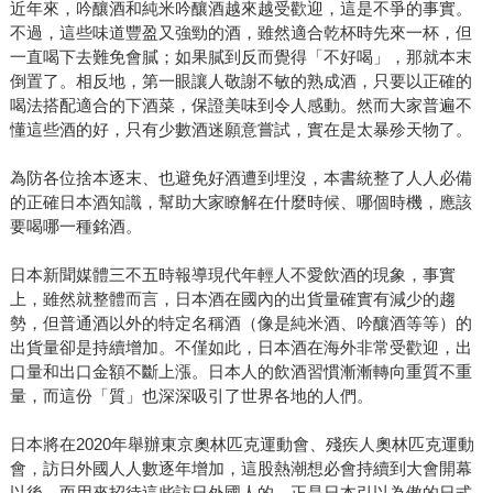
近年來，吟釀酒和純米吟釀酒越來越受歡迎，這是不爭的事實。
不過，這些味道豐盈又強勁的酒，雖然適合乾杯時先來一杯，但
一直喝下去難免會膩；如果膩到反而覺得「不好喝」，那就本末
倒置了。相反地，第一眼讓人敬謝不敏的熟成酒，只要以正確的
喝法搭配適合的下酒菜，保證美味到令人感動。然而大家普遍不
懂這些酒的好，只有少數酒迷願意嘗試，實在是太暴殄天物了。
為防各位捨本逐末、也避免好酒遭到埋沒，本書統整了人人必備
的正確日本酒知識，幫助大家瞭解在什麼時候、哪個時機，應該
要喝哪一種銘酒。
日本新聞媒體三不五時報導現代年輕人不愛飲酒的現象，事實
上，雖然就整體而言，日本酒在國內的出貨量確實有減少的趨
勢，但普通酒以外的特定名稱酒（像是純米酒、吟釀酒等等）的
出貨量卻是持續增加。不僅如此，日本酒在海外非常受歡迎，出
口量和出口金額不斷上漲。日本人的飲酒習慣漸漸轉向重質不重
量，而這份「質」也深深吸引了世界各地的人們。
日本將在2020年舉辦東京奧林匹克運動會、殘疾人奧林匹克運動
會，訪日外國人人數逐年增加，這股熱潮想必會持續到大會開幕
以後。而用來招待這些訪日外國人的，正是日本引以為傲的日式