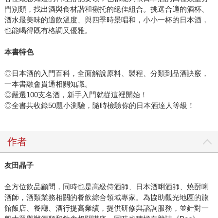
門別類，找出酒與食材諧和襯托的絕佳組合。挑選合適的酒杯、
酒水最美味的適飲溫度、與四季時景唱和，小小一杯的日本酒，
也能喝得既有格調又優雅。
本書特色
◎日本酒的入門百科，全面解說原料、製程、分類到品酒訣竅，
一本書融會貫通相關知識。
◎嚴選100支名酒，新手入門就從這裡開始！
◎全書共收錄50題小測驗，隨時檢驗你的日本酒達人等級！
作者
友田晶子
全方位飲品顧問，同時也是高級侍酒師、日本酒唎酒師、燒酎唎
酒師，酒類業務相關的餐飲綜合領域專家。為協助觀光地區的旅
館飯店、餐廳、酒行提高業績，提供研修與諮詢服務，並針對一