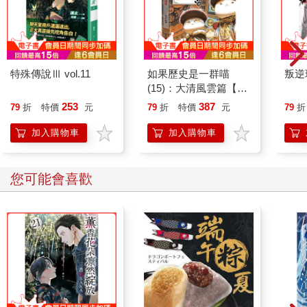
特殊傳說Ⅲ vol.11
如果歷史是一群喵
叛逆
(15)：大清風雲篇【萌
貓漫畫學歷史】
253
387
79
折
特價
元
79
折
特價
元
79
折
加入購物車
加入購物車
您可能會喜歡