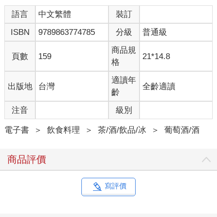
語言
中文繁體
裝訂
ISBN
9789863774785
分級
普通級
商品規
頁數
159
21*14.8
格
適讀年
出版地
台灣
全齡適讀
齡
注音
級別
電子書
＞
飲食料理
＞
茶/酒/飲品/冰
＞
葡萄酒/酒
商品評價
寫評價