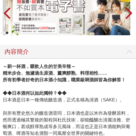
內容簡介
～斟一杯酒，啜飲人生的甘美辛辣～
精米步合、無濾過生原酒、薰爽醇熟、料理相性
……
所有初學者好奇的日本酒小知識，職業級唎酒師皆為你解答！
◆◆
日本酒何以如此獨特？
◆◆
日本酒是日本一種傳統釀造酒，正式名稱為清酒（SAKE）。
與所有歷史悠久的釀造酒雷同，日本酒也是以米作為發酵原料，
然而透過極其繁複的製程與杜氏技術，卻能醞釀出清麗淡雅、舒
暢爽口，甚或醇厚熟成等多元風味，而這也正是日本酒能夠與葡
萄酒、啤酒等知名酒類一同風靡全世界的關鍵特色。