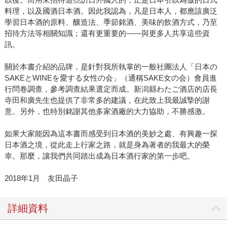
料理，以及國酒日本酒。因此我認為，凡是日本人，都應該廣泛
學習日本酒的原料、釀造法、季節銘酒、美味的飲酒方式，乃至
招待方法等相關知識；還有更重要的——與更多人共享這些資
訊。
關於本書介紹的品牌，是針對我所執掌的一般社團法人「日本の
SAKEとWINEを愛する女性の会」（通稱SAKE女の会）會員進
行問卷調查，參考調查結果選定而成。新潟縣わたご酒店的店長
寺田和廣先生也提供了非常多的建議，在此致上我最誠摯的謝
意。另外，也特別銘謝其他多家酒廠的大力協助，不勝感激。
如果大家能因為這本書而感受到日本酒的美妙之處、有興趣一探
日本酒之境，從此走上行家之路，就是身為著者的我最大的榮
幸。那麼，讓我們共同踏出成為日本酒行家的第一步吧。
2018年1月 友田晶子
詳細資料