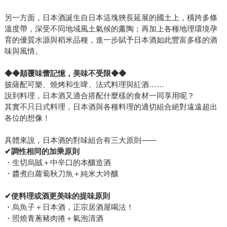
另一方面，日本酒誕生自日本這塊狹長延展的國土上，橫跨多條
溫度帶，深受不同地域風土氣候的薰陶；再加上各種地理環境孕
育的優質水源與稻米品種，進一步賦予日本酒如此豐富多樣的酒
味與風情。
◆◆
顛覆味蕾記憶，美味不受限
◆◆
披薩配可樂、燒烤和生啤、法式料理與紅酒……
說到料理，日本酒又適合搭配什麼樣的食材一同享用呢？
其實不只日式料理，日本酒與各種料理的適切組合絕對遠遠超出
各位的想像！
具體來說，日本酒的對味組合有三大原則——
✔
調性相同的加乘原則
・生切烏賊＋中辛口的本釀造酒
・醬煮白蘿蔔秋刀魚＋純米大吟釀
✔
使料理或酒更美味的提味原則
・烏魚子＋日本酒，正宗居酒屋喝法！
・照燒青蔥豬肉捲＋氣泡清酒