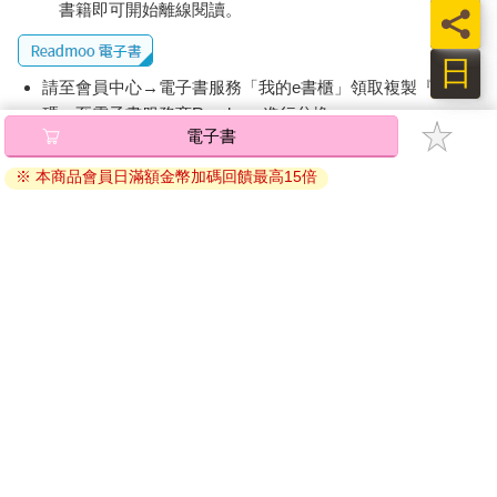
書籍即可開始離線閱讀。
員
日
請至會員中心→電子書服務「我的e書櫃」領取複製『兌換
碼』至電子書服務商Readmoo進行兌換。
電子書
退換貨須知：
※ 本商品會員日滿額金幣加碼回饋最高15倍
因版權保護，您在金石堂所購買的電子書僅能以金石堂專屬
的閱讀軟體開啟閱讀，無法以其他閱讀器或直接下載檔案。
依據「消費者保護法」第19條及行政院消費者保護處公告之
「通訊交易解除權合理例外情事適用準則」，非以有形媒介
提供之數位內容或一經提供即為完成之線上服務，經消費者
事先同意始提供。（如：電子書、電子雜誌、下載版軟體、
虛擬商品…等），
不受「網購服務需提供七日鑑賞期」的限
制
。為維護您的權益，建議您先使用「試閱」功能後再付款
購買。