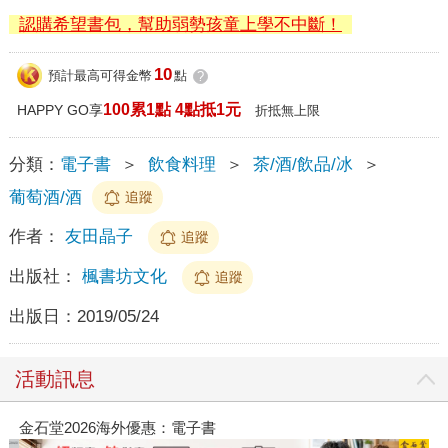
認購希望書包，幫助弱勢孩童上學不中斷！
10
預計最高可得金幣
點
?
100累1點 4點抵1元
HAPPY GO享
折抵無上限
分類：
電子書
＞
飲食料理
＞
茶/酒/飲品/冰
＞
葡萄酒/酒
追蹤
作者：
友田晶子
追蹤
出版社：
楓書坊文化
追蹤
出版日：
2019/05/24
活動訊息
金石堂2026海外優惠：電子書