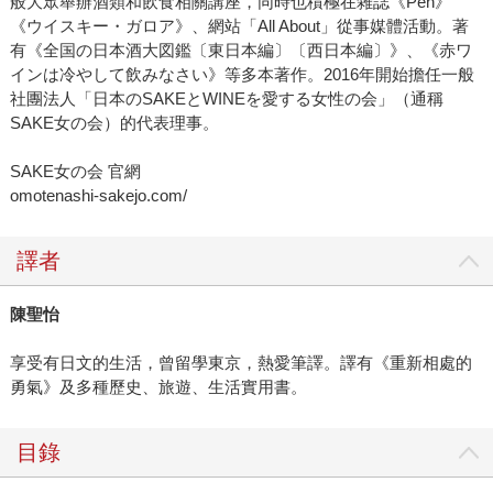
般大眾舉辦酒類和飲食相關講座，同時也積極在雜誌《Pen》
《ウイスキー・ガロア》、網站「All About」從事媒體活動。著
有《全国の日本酒大図鑑〔東日本編〕〔西日本編〕》、《赤ワ
インは冷やして飲みなさい》等多本著作。2016年開始擔任一般
社團法人「日本のSAKEとWINEを愛する女性の会」（通稱
SAKE女の会）的代表理事。
SAKE女の会 官網
omotenashi-sakejo.com/
譯者
陳聖怡
享受有日文的生活，曾留學東京，熱愛筆譯。譯有《重新相處的
勇氣》及多種歷史、旅遊、生活實用書。
目錄