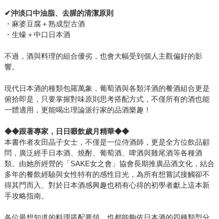
✔
沖淡口中油脂、去腥的清潔原則
・麻婆豆腐＋熟成型古酒
・生蠔＋中口日本酒
不過，酒與料理的組合優劣，也會大幅受到個人主觀偏好的影
響。
現代日本酒的種類包羅萬象，葡萄酒與各類洋酒的餐酒組合更是
俯拾即是，只要掌握對味原則思考搭配方式，不僅所有的酒也能
一體適用，更能喝出理論派行家的品酒樂趣！
◆◆
跟著專家，日日啜飲歲月精華
◆◆
本書作者友田晶子女士，不僅是一位侍酒師，更是全方位飲品顧
問，廣泛經手日本酒、燒酎、葡萄酒、啤酒與雞尾酒等各種酒
類。由她所經營的「SAKE女之會」協會長期推廣品酒文化，結合
多年的餐飲經驗與女性特有的感性目光，為所有想嘗試接觸卻不
得其門而入、對於日本酒感興趣也稍有心得的初學者獻上這本新
手攻略指南。
各位最想知道的料理搭配要領，也都能夠依日本酒的四種類型分