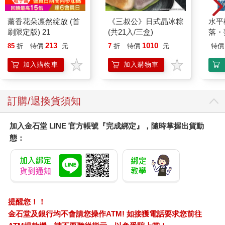
薰香花朵凛然綻放 (首
《三叔公》日式晶冰粽
水平
刷限定版) 21
(共21入/三盒)
落・
213
1010
85
折
特價
元
7
折
特價
元
特價
加入購物車
加入購物車
訂購/退換貨須知
加入金石堂 LINE 官方帳號『完成綁定』，隨時掌握出貨動
態：
提醒您！！
金石堂及銀行均不會請您操作ATM! 如接獲電話要求您前往