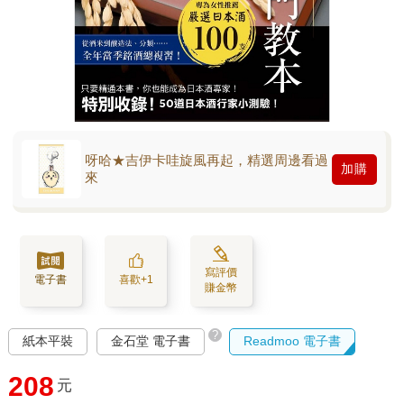
呀哈★吉伊卡哇旋風再起，精選周邊看過
加購
來
寫評價
電子書
喜歡+1
賺金幣
?
紙本平裝
金石堂 電子書
Readmoo 電子書
208
元