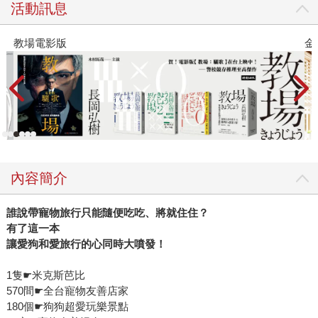
活動訊息
教場電影版
金
內容簡介
誰說帶寵物旅行只能隨便吃吃、將就住住？
有了這一本
讓愛狗和愛旅行的心同時大噴發！
1隻☛米克斯芭比
570間☛全台寵物友善店家
180個☛狗狗超愛玩樂景點