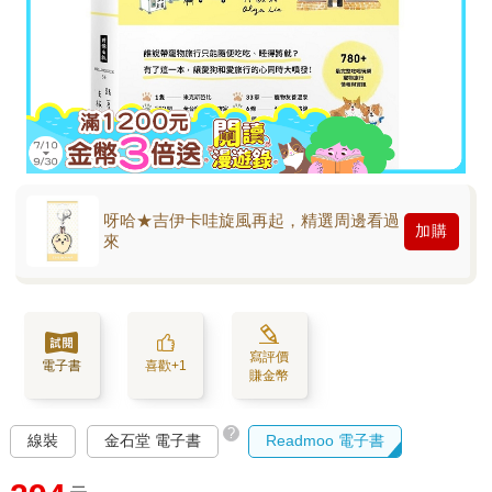
呀哈★吉伊卡哇旋風再起，精選周邊看過
加購
來
寫評價
電子書
喜歡+1
賺金幣
?
線裝
金石堂 電子書
Readmoo 電子書