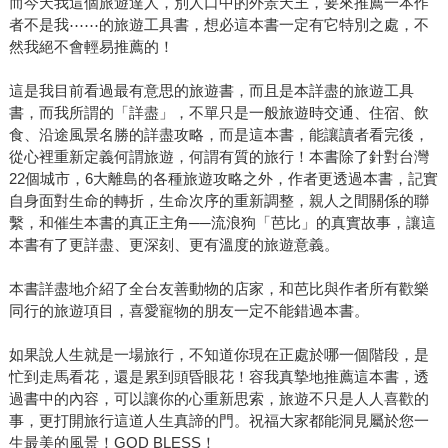
而今天我這個旅遊達人，別人口中的外景天王，要來推薦一本作
者不是我⋯⋯的旅遊工具書，想必這本書一定有它特別之處，不
然我絕不會輕易推薦的！
這是我目前看過最有意思的旅遊書，而且是本詳盡的旅遊工具
書，而我所謂的「詳盡」，不單只是一般旅遊時交通、住宿、飲
食、沿途風景名勝的詳盡攻略，而是這本書，能讓讀者看完後，
從心裡重新定義何謂旅遊，何謂有質的旅行！本書除了針對台灣
22個城市，6大離島的各種旅遊攻略之外，作者更透過本書，記實
自身面對生命的轉折，生命次序的重新調整，親人之間關係的聯
繫，和催生本書的真正主角──流浪狗「芭比」的真實故事，讓這
本書有了更詳盡、更深刻、更有溫度的旅遊意義。
本書詳盡地介紹了全台友善動物的店家，和芭比與作者所有歡樂
同行的旅遊項目，喜愛寵物的朋友一定不能錯過本書。
如果說人生就是一場旅行，不知道你現在正處於哪一個階段，是
忙到走馬看花，還是累到頭昏眼花！容我真摯地推薦這本書，透
過書中的內容，可以讓你的心重新思索，旅遊不只是人人喜歡的
事，更打開旅行這道人生真諦的門。祝福大家都能洞見屬於您一
生最美的風景！GOD BLESS！