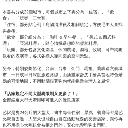
本書共分成22個城市，每個城市之下再分為「住宿」、「飲
食」、「玩樂」三大類。
「住宿」部分貼心列上寵物清潔費及相關規定，方便毛主人查找
與參考。
「飲食」部分細分為：「咖啡 & 早午餐」、「美式 & 西式料
理」、「亞洲料理」，隨心情挑選想吃的豐富料理。
「玩樂」部分包含文化園區、休閒農場、濕地、牧場、可帶狗狗
觀看的表演等，各式各樣人寵同樂的空間景點。
另外，特別規劃彰化、台南、台東、金門、馬祖、蘭嶼這六個城
市，一日或半日深度旅遊路線，由插畫家舒皮手繪具當地特色景
點的可愛地圖，不用動腦跟著狗狗就能暢遊台灣人文風情。
『店家規定不同大型狗限制又更多了！』
全部嚴選大型犬牽繩即可進入的優良店家
芭比是隻24公斤的大型犬，書中每個住宿、景點、餐廳等都是芭
比親自去過，大型犬也能自由自在活動玩耍的友善店家，讓你再
也不用擔心大毛孩會被拒之門外，安心地帶狗狗出門吧。