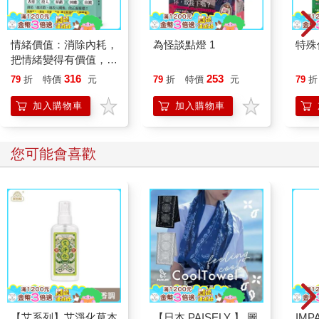
情緒價值：消除內耗，
為怪談點燈 1
特殊傳
把情緒變得有價值，跟
誰都能自在相處
316
253
79
折
特價
元
79
折
特價
元
79
折
加入購物車
加入購物車
您可能會喜歡
【艾系列】艾淨化草本
【日本 PAISELY 】 圖
IM