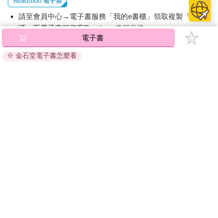
請至會員中心→電子書服務「我的e書櫃」領取複製『兌換
碼』至電子書服務商Readmoo進行兌換。
電子書
退換貨須知：
※ 金石堂電子書怎麼看
因版權保護，您在金石堂所購買的電子書僅能以金石堂專屬
的閱讀軟體開啟閱讀，無法以其他閱讀器或直接下載檔案。
依據「消費者保護法」第19條及行政院消費者保護處公告之
「通訊交易解除權合理例外情事適用準則」，非以有形媒介
提供之數位內容或一經提供即為完成之線上服務，經消費者
事先同意始提供。（如：電子書、電子雜誌、下載版軟體、
虛擬商品…等），
不受「網購服務需提供七日鑑賞期」的限
制
。為維護您的權益，建議您先使用「試閱」功能後再付款
購買。