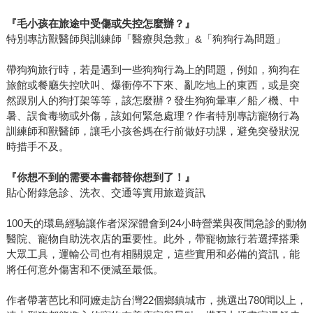
『毛小孩在旅途中受傷或失控怎麼辦？』
特別專訪獸醫師與訓練師「醫療與急救」&「狗狗行為問題」
帶狗狗旅行時，若是遇到一些狗狗行為上的問題，例如，狗狗在
旅館或餐廳失控吠叫、爆衝停不下來、亂吃地上的東西，或是突
然跟別人的狗打架等等，該怎麼辦？發生狗狗暈車／船／機、中
暑、誤食毒物或外傷，該如何緊急處理？作者特別專訪寵物行為
訓練師和獸醫師，讓毛小孩爸媽在行前做好功課，避免突發狀況
時措手不及。
『你想不到的需要本書都替你想到了！』
貼心附錄急診、洗衣、交通等實用旅遊資訊
100天的環島經驗讓作者深深體會到24小時營業與夜間急診的動物
醫院、寵物自助洗衣店的重要性。此外，帶寵物旅行若選擇搭乘
大眾工具，運輸公司也有相關規定，這些實用和必備的資訊，能
將任何意外傷害和不便減至最低。
作者帶著芭比和阿嬤走訪台灣22個鄉鎮城市，挑選出780間以上，