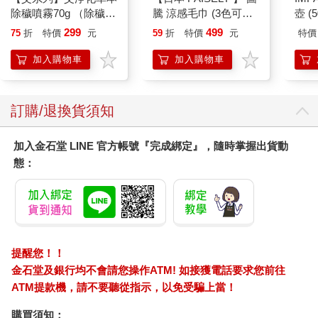
除穢噴霧70g （除穢/
騰 涼感毛巾 (3色可選)
壺 (
平安/淨化/艾草/芙蓉/
涼感毛巾 涼感巾 冰涼
IMU
299
499
75
折
特價
元
59
折
特價
元
特價
抹草） 此為單瓶賣場
巾 日本涼感毛巾 運動
另有多瓶組優惠賣場
毛巾
加入購物車
加入購物車
訂購/退換貨須知
加入金石堂 LINE 官方帳號『完成綁定』，隨時掌握出貨動
態：
提醒您！！
金石堂及銀行均不會請您操作ATM! 如接獲電話要求您前往
ATM提款機，請不要聽從指示，以免受騙上當！
購買須知：