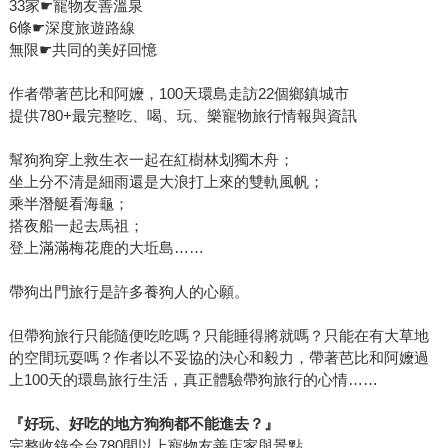
33家☛寵物友善溫泉
6條☛深度旅遊路線
無限☛共同的美好回憶
作者帶著芭比和阿嬤，100天環島走訪22個鄉鎮城市
提供780+最完整吃、喝、玩、樂寵物旅行情報與資訊
幫狗狗穿上救生衣一起在紅樹林划獨木舟；
坐上分不清是細雨還是大浪打上來的雙軌風帆；
乘半潛艇看海龜；
搭夜船一起去馬祖；
登上滿滿梅花鹿的大坵島……
帶狗出門旅行是許多養狗人的心願。
但帶狗旅行只能隨便吃吃嗎？只能睡得將就嗎？只能在有大草地
的空間玩耍嗎？作者以不妥協的決心和毅力，帶著芭比和阿嬤過
上100天的環島旅行生活，真正體驗帶狗旅行的心情……
『好玩、好吃的地方狗狗都不能進去？』
完整收錄全台780間以上寵物友善店家與景點