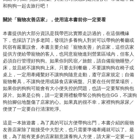
和狗狗一起去旅行吧！
關於「寵物友善店家」，使用這本書前你一定要看
本書提供的大部分資訊是我帶芭比實際走訪過的，在這個機緣
下，也採訪了許多老闆，發現許多養狗人對於可以帶狗的餐廳或
民宿有嚴重誤會。本書主要介紹「寵物友善」的店家，這些店家
提供方便給帶寵物的客人，也同意寵物進到營業區域內，但客人
必須自行管理好狗狗。如果你到民宿／旅館，請自備寵物睡墊／
床，並且絕不讓狗狗上床。只要去到餐廳，不要讓狗狗在椅子或
桌上，一定用牽繩繫好不讓狗狗隨意走動，遵守店家規定；自備
寵物餐具，不讓狗使用或舔食店家碗盤。只要在任何營業場所，
如果你的狗狗可能會有大小便失控的問題，也請一定要幫狗狗包
尿片。如果是公狗，請一定要用禮貌帶幫公狗狗包住GG，不讓狗
狗抬腳佔地盤傷了店家的心。如果真的很不幸，家裡狗狗尿尿／
便便了一定要自行清潔乾淨。
這是一本旅遊書，為了真的可以方便帶狗出門，本書介紹的寵物
友善店家除了能接受中大型犬，也只需要準備牽繩就可以了。最
後，為了能有更多的店家願意讓養狗人方便，請大家一定要一起