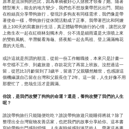
原本是流浪狗的芭比，因為車禍被好心人拯救才領養了她。隨著
體型漸大，能去的地方變少，我們也不想放棄帶芭比出門。開始
在粉絲頁分享帶狗旅行，發現許多狗友有同樣需求，我們像是帶
著使命一樣，帶狗旅行從休閒活動成了正事。我帶著芭比和阿嬤
過上100天的寫書旅行生活，真正體驗帶狗旅行的心情，讓芭比穿
上救生衣一起在紅樹林划獨木舟、分不清是細雨還是大浪噴上來
的雙軌風帆、半潛艇看海龜、搭夜船一起去馬祖、登上滿滿梅花
鹿的大坵島。
或許這就是所謂的順流，從前一份工作離職後，本來只是計畫一
年空檔不工作、到處旅遊，存款花完了再當上班族。沒想過這一
留，從芭比3月齡留到了3歲半，留過了父親驟然離世，也感謝這
個機緣讓自己留在台灣和父親長住了2年。這一留，人生好像不用
那麼忙了，悠哉生活才是圓滿。
你說，是我們改變了狗狗的命運？還是，養狗改變了我們的人生
呢？
誰說帶狗旅行只能隨便吃吃？誰說帶狗旅遊只能睡得將就？除了
整理出全台灣寵物友善店家，也把我們的故事分享給你。這本書
寫給帶狗出門感到煩惱、人生有時候感到迷茫的人。帶著這本書