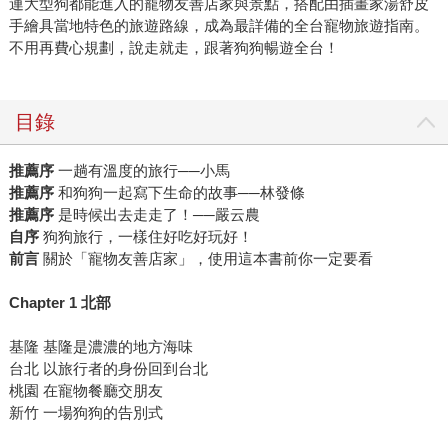
連大型狗都能進入的寵物友善店家與景點，搭配由插畫家湯舒皮
手繪具當地特色的旅遊路線，成為最詳備的全台寵物旅遊指南。
不用再費心規劃，說走就走，跟著狗狗暢遊全台！
目錄
推薦序
一趟有溫度的旅行──小馬
推薦序
和狗狗一起寫下生命的故事──林發條
推薦序
是時候出去走走了！──嚴云農
自序
狗狗旅行，一樣住好吃好玩好！
前言
關於「寵物友善店家」，使用這本書前你一定要看
Chapter 1 北部
基隆 基隆是濃濃的地方海味
台北 以旅行者的身份回到台北
桃園 在寵物餐廳交朋友
新竹 一場狗狗的告別式