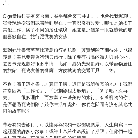
片。
Olga當時只要有來台南，幾乎都會來玉井走走，也會找我聊聊，
我發現她從我們認識時到現在，一直都沒有改變，哪怕是她換了
其他工作、換了不同的居住環境，她還是那個第一眼就感覺的那
個喜歡自在、旅行跟微笑的女孩。
聽到她計畫帶著芭比環島旅行的規劃，其實我除了期待外，也很
羨慕！畢竟要帶著狗狗去旅行，除了要有很高的體力與耐心外，
還要事先規劃好很多事情，比如：必須先規劃好可以帶寵物居住
的旅館、寵物友善的餐廳、方便載狗的交通工具⋯⋯等。
不過！讀了這本書，才真正了解，這正是我所羨慕的地方！我們
常常因為「工作忙」、「規劃旅程太麻煩」、「算了吧下次再
去」⋯⋯很多理由，而放棄了一些美好的旅行。有養寵物的你，
是否想過寵物們除了跟你生活相處外，你們之間還有沒有其他共
同的故事呢？
帶著狗狗去旅行，可以讓你與狗狗一起體驗風景、人生與寫下一
起經歷的許多小故事！或許上帝給生命設計了期限，但你們一起