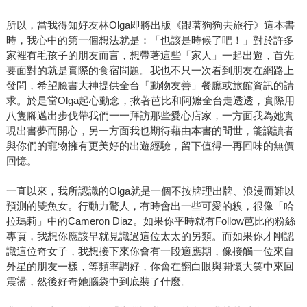
所以，當我得知好友林Olga即將出版《跟著狗狗去旅行》這本書
時，我心中的第一個想法就是：「也該是時候了吧！」對於許多
家裡有毛孩子的朋友而言，想帶著這些「家人」一起出遊，首先
要面對的就是實際的食宿問題。我也不只一次看到朋友在網路上
發問，希望臉書大神提供全台「動物友善」餐廳或旅館資訊的請
求。於是當Olga起心動念，揪著芭比和阿嬤全台走透透，實際用
八隻腳邁出步伐帶我們一一拜訪那些愛心店家，一方面我為她實
現出書夢而開心，另一方面我也期待藉由本書的問世，能讓讀者
與你們的寵物擁有更美好的出遊經驗，留下值得一再回味的無價
回憶。
一直以來，我所認識的Olga就是一個不按牌理出牌、浪漫而難以
預測的雙魚女。行動力驚人，有時會出一些可愛的糗，很像「哈
拉瑪莉」中的Cameron Diaz。如果你平時就有Follow芭比的粉絲
專頁，我想你應該早就見識過這位太太的另類。而如果你才剛認
識這位奇女子，我想接下來你會有一段適應期，像接觸一位來自
外星的朋友一樣，等頻率調好，你會在翻白眼與開懷大笑中來回
震盪，然後好奇她腦袋中到底裝了什麼。