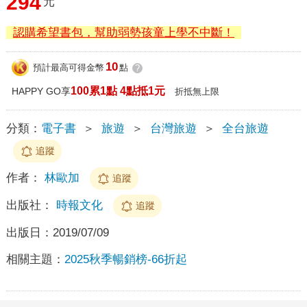
294
元
認購希望書包，幫助弱勢孩童上學不中斷！
10
預計最高可得金幣
點
?
100累1點 4點抵1元
HAPPY GO享
折抵無上限
分類：
電子書
＞
旅遊
＞
台灣旅遊
＞
全台旅遊
追蹤
作者：
林歐加
追蹤
出版社：
時報文化
追蹤
出版日：
2019/07/09
相關主題：
2025秋季暢銷榜-66折起