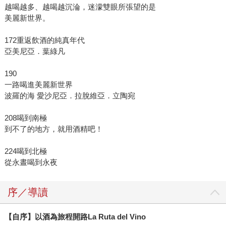
越喝越多、越喝越沉淪，迷濛雙眼所張望的是
美麗新世界。
172重返飲酒的純真年代
亞美尼亞．葉綠凡
190
一路喝進美麗新世界
波羅的海 愛沙尼亞．拉脫維亞．立陶宛
208喝到南極
到不了的地方，就用酒精吧！
224喝到北極
從永晝喝到永夜
序／導讀
【自序】以酒為旅程開路La Ruta del Vino