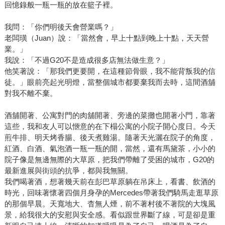
回憶錄般一瓶一瓶的放在籃子裡。
我問：「你們明後天會營業嗎？」
老闆璜（Juan）說：「當然會，早上十點到晚上十點，天天營
業。」
我說：「不過G20不是造成很多店無法做生意？」
他笑著說：「那我們更要開，在這種節骨眼，我不能背叛我的信
徒。」眼前亮起光明燈，當整個城市都要棄我而去時，這間酒舖
對我不離不棄。
酒舖開著、公寓對門的肉舖開著、旁邊的菜攤也開著小門，靠著
這些，我和友人可以愜意的在下榻公寓的小院子開心度日。今天
煎牛排、明天烤香腸、後天煮雞湯。隨著天光灑在院子的角度，
紅酒、白酒、氣泡酒一瓶一瓶的開，當然，還有馬黛茶，小小的
院子像是無邊無際的大草原，把我們帶離了受困的城市，G20的
最新進展與街頭的抗爭，都與我無關。
我們喝著酒，想著幾天前在彭巴草原躺在吊床上，看書、飲酒的
時光，回味著懷著四個月身孕的Mercedes帶著我們騎馬走逛草原
的那個早晨。天寬地大、杳無人煙，前不著村後不著院的大塊風
景，給我很大的安慰與安全感。看似跟世界斷了線，可是卻是重