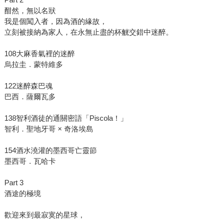
酣然，無以名狀
我是個闖入者，因為酒的緣故，
立刻被接納為家人，在永無止盡的杯觥交錯中迷醉。
108大麻香氣裡的迷醉
烏拉圭．蒙特維多
122迷醉森巴魂
巴西．薩爾瓦多
138智利酒徒的通關密語「Piscola！」
智利．聖地牙哥 × 奇洛埃島
154酒水澆灌的墨西哥亡靈節
墨西哥．瓦哈卡
Part 3
酒途的極境
歡迎來到最寂寞的星球，