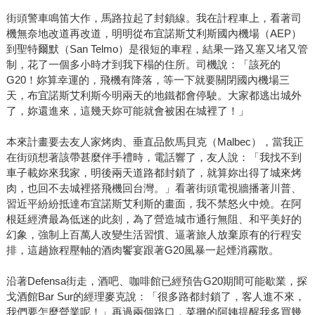
街頭警車鳴笛大作，馬路拉起了封鎖線。我在計程車上，看著司
機無奈地改道再改道，明明從布宜諾斯艾利斯國內機場（AEP）
到聖特爾默（San Telmo）是很短的車程，結果一路又塞又堵又管
制，花了一個多小時才到我下榻的住所。司機說：「該死的
G20！妳算幸運的，飛機有降落，等一下就要關閉國內機場三
天，布宜諾斯艾利斯今明兩天的地鐵都會停駛。大家都逃出城外
了，妳還進來，這幾天妳可能就會被困在城裡了！」
本來計畫要去友人家烤肉、垂直品飲馬貝克（Malbec），當我正
在街頭想著該帶甚麼伴手禮時，電話響了，友人說：「我找不到
車子載妳來我家，明後兩天道路都封鎖了，就算妳出得了城來烤
肉，也回不去城裡搭飛機回台灣。」看著街頭電視牆播著川普、
習近平紛紛抵達布宜諾斯艾利斯的畫面，我不禁怒火中燒。在阿
根廷經濟最為低迷的此刻，為了營造城市通行無阻、和平美好的
幻象，強制上百萬人改變生活習慣、逼著旅人放棄原有的行程安
排，這趟旅程壓軸的酒肉饗宴跟著G20風暴一起煙消霧散。
沿著Defensa街走，酒吧、咖啡館已經預告G20期間可能歇業，探
戈酒館Bar Sur的經理麥克說：「很多路都封鎖了，客人進不來，
我們要怎麼營業呢！」再過兩個路口，菜攤的阿姨提醒我多買幾