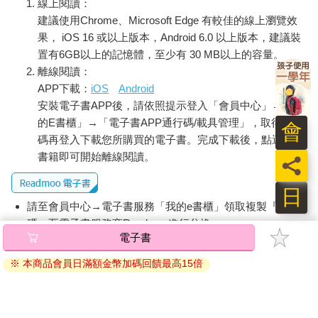
線上閱讀：
建議使用Chrome、Microsoft Edge 有較佳的線上瀏覽效
果， iOS 16 或以上版本，Android 6.0 以上版本，建議裝
置有6GB以上的記憶體，至少有 30 MB以上的容量。
離線閱讀：
APP下載：
iOS
Android
安裝電子書APP後，請依照提示登入「會員中心」→「我
的E書櫃」→「電子書APP通行碼/載具管理」，取得通行
會
碼再登入下載您所購買的電子書。完成下載後，點選任一
書籍即可開始離線閱讀。
員
日
請至會員中心→電子書服務「我的e書櫃」領取複製『兌換
碼』至電子書服務商Readmoo進行兌換。
電子書
退換貨須知：
※ 本商品會員日滿額金幣加碼回饋最高15倍
因版權保護，您在金石堂所購買的電子書僅能以金石堂專屬
的閱讀軟體開啟閱讀，無法以其他閱讀器或直接下載檔案。
依據「消費者保護法」第19條及行政院消費者保護處公告之
「通訊交易解除權合理例外情事適用準則」，非以有形媒介