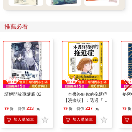
推薦必看
請解開故事謎底 02
一本書終結你的拖延症
祕密
【漫畫版】：透過「小
行動」打開大腦的行動
213
237
79
折
特價
元
79
折
特價
元
79
折
開關，懶人也能變身
「行動派」的37個科
加入購物車
加入購物車
學方法