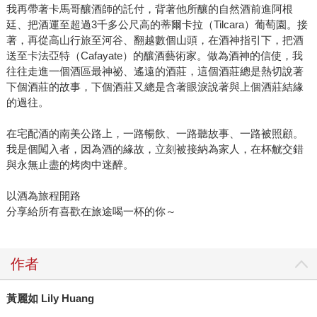
我再帶著卡馬哥釀酒師的託付，背著他所釀的自然酒前進阿根
廷、把酒運至超過3千多公尺高的蒂爾卡拉（Tilcara）葡萄園。接
著，再從高山行旅至河谷、翻越數個山頭，在酒神指引下，把酒
送至卡法亞特（Cafayate）的釀酒藝術家。做為酒神的信使，我
往往走進一個酒區最神祕、遙遠的酒莊，這個酒莊總是熱切說著
下個酒莊的故事，下個酒莊又總是含著眼淚說著與上個酒莊結緣
的過往。
在宅配酒的南美公路上，一路暢飲、一路聽故事、一路被照顧。
我是個闖入者，因為酒的緣故，立刻被接納為家人，在杯觥交錯
與永無止盡的烤肉中迷醉。
以酒為旅程開路
分享給所有喜歡在旅途喝一杯的你～
作者
黃麗如 Lily Huang