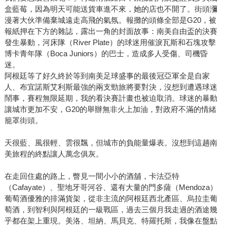
盒藍莓，因為明天可能送貨車進不來，她的店也不開了。街頭瀰
漫著大伙準備棄城遠走高飛的氣氛。報攤的頭條全部是G20，被
報紙押在下方的雜誌，露出一角的封面故事：南美自由盃的決賽
發生暴動，河床隊（River Plate）的球迷用催淚瓦斯和石塊攻擊
博卡青年隊（Boca Juniors）的巴士，造成多人受傷、司機昏
迷。
阿根廷等了好久終於等到南美足球盛事的最後冠亞軍全是自家
人、布宜諾斯艾利斯最強的兩支勁旅將要對決，沒想到遭遇球迷
鬧事，賽程無限延期，我的看決賽計畫也被迫取消。球迷的暴動
讓城市更加不安，G20的舉辦無非火上加油，對政府不滿的情緒
籠罩街頭。
天很藍、風很輕、雲很飄，但城市的負能量爆表。沒想到這趟南
美旅程的終點讓人萬念俱灰。
在走回住處的路上，瞥見一間小小的酒舖，卡法亞特
（Cafayate）、聖地牙哥河谷、還有大量的門多薩（Mendoza）
葡萄酒優雅的排滿貨架，從非主流的阿根廷西北產區、烏拉圭葡
萄酒，到智利與阿根廷的一級戰區，過去三個月我走過的酒途幾
乎都在架上重現。美洛、坦納、馬貝克、特羅托斯，我像在盤點