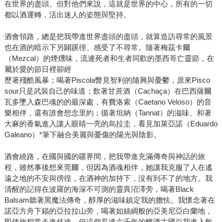
在世界的盡頭。但對他們來說，這就是世界的中心，所有的一切
都以酒運轉，活出迷人的姿態與堅持。
酒會領路，總是把我帶進世界盡頭的盡頭，就算造訪尋常的風景
也在酒的暗示下另闢蹊徑、感受了不尋常。隨著梅茲卡爾
（Mezcal）的煙燻味，流連死者和生者同歡的墨西哥亡靈節，在
屬於愛的節日裡卻經
歷著殘酷風暴；喝著Piscola瞥見智利的隨興與憂鬱，原來Pisco
sour只是武裝自己的味道；飲著甘蔗酒（Cachaça）在巴西薩爾
瓦多墜入森巴魂的的最深處，有費洛索（Caetano Veloso）的音
樂相伴，還有誰會想念里約；循著坦納（Tannat）的滋味、和著
大麻的香氣進入讓人眼睛一亮的烏拉圭，看見加萊亞諾（Eduardo
Galeano）*筆下融合美麗與憂傷的陽光與陰影。
酒會繞路，在國與國的疆界間，把我帶進充滿傳奇與神話的旅
程，雖然事後想來莞爾，但因為酒魂相伴，她讓我克服了人在遙
遠之地的不安與徬徨，在酒神的加持下，沒有到不了的地方。我
清醒的記得在波羅的海深不可測的靈異沼澤旁，喝著Black
Balsam聽著黑魔法傳奇，醇厚的滋味鎮定我的膽怯。我懷念著在
諾亞方舟下錨的亞拉拉山旁，喝著如絲綢般的亞美尼亞白蘭地，
即使旅程常走進歧途，但這個長達六千年的釀酒古國引我進入飲