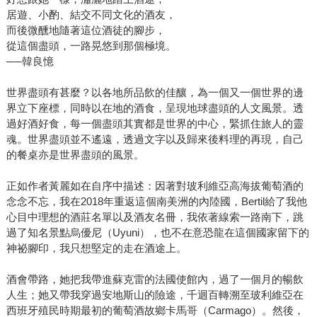
居遊、小酌、結交不同文化的酒友，
而後微醺地隨著這位酒徒的腳步，
從這個盡頭，一路晃悠到那個極境。
──韓良憶
世界盡頭有甚麼？以各地所品飲的佳釀，為一個又一個世界的邊
界立下座標，同時以在地的酒食，呈現地球盡頭的人文風景。透
過好酒好食，每一個盡頭其實都是世界的中心，緊抓住旅人的靈
魂。世界盡頭並不遙遠，透過文字以及歸來後料理的再現，自己
的餐桌亦是世界盡頭的風景。
正如作者黃麗如在自序中描述：因著對玻利維亞高海拔葡萄酒的
念念不忘，我在2018年重返這個南美洲的內陸國，Bertil給了我他
心目中理想的酒莊名單以及酒友名冊，我依著線索一路南下，跳
過了知名景點烏優尼（Uyuni），也不在意恐龍在這個國家留下的
神祕腳印，我只想堅定的走在酒途上。
酒會帶路，她把我帶進蘇克雷的法國使館內，過了一個月的暢飲
人生；她又帶我穿過安地斯山的險途，千迴百轉溯至玻利維亞在
西班牙殖民時期最初的葡萄酒故鄉卡馬哥（Carmago）。然後，