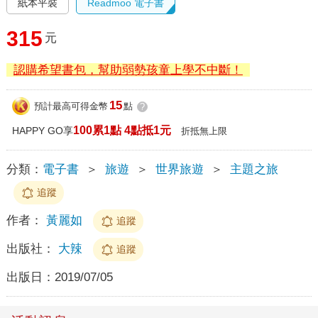
紙本平裝
Readmoo 電子書
315
元
認購希望書包，幫助弱勢孩童上學不中斷！
15
預計最高可得金幣
點
?
100累1點 4點抵1元
HAPPY GO享
折抵無上限
分類：
電子書
＞
旅遊
＞
世界旅遊
＞
主題之旅
追蹤
作者：
黃麗如
追蹤
出版社：
大辣
追蹤
出版日：
2019/07/05