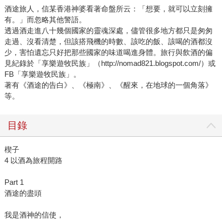
酒途旅人，信某香港神婆看著命盤所云：「想要，就可以立刻擁
有。」而忽略其他警語。
透過酒走進八十幾個國家的靈魂深處，儘管很多地方都只是匆匆
走過、沒看清楚，但該搭飛機的時數、該吃的飯、該喝的酒都沒
少，害怕遺忘只好把那些國家的味道喝進身體。旅行與飲酒的偏
見紀錄於「享樂遊牧民族」（http://nomad821.blogspot.com/）或
FB「享樂遊牧民族」。
著有《酒途的告白》、《極南》、《醒來，在地球的一個角落》
等。
目錄
楔子
4 以酒為旅程開路
Part 1
酒途的盡頭
我是酒神的信使，