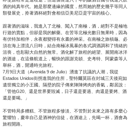
酒的純真年代。她是那麼邊緣的國度，然而她的歷史幾乎等同人
類發展史，拎著酒杯絕對會相信亞美尼亞是宇宙的核心。
跟著酒的滋味，我進入了北極、闖入了南極，酒，絕對不是極地
行遊的賣點，但卻是我的解藥。在苦等北極光數日無果時，因為
有伏特加相伴，永夜都變得有永晝的神采。在南極之旅槓龜、必
須在海上漂流八日時，結合南極冰風暴的各式調酒調和了情緒的
沮喪，也彰顯大自然的無常。酒化解了旅程的絕望、展開南冰洋
的酒途，在這條航道上，暢快的跟謝克頓、史考特、阿蒙森等人
舉杯，酒，開通時光旅程。
7月9日大道（Avenida 9 de Julio）湧進了抗議的人潮，我從
Estados Unidos街拐進我的住所，聖特爾莫區在封城三天後宛如
遺世獨立的小王國。隔壁的院子傳來陣陣烤肉的香氣，鄰居說：
「管他G20、還是世界要毀滅，日子還是要過、肉還是要烤、酒
還是要喝。」
不管時局多糟糕、不管旅程多慘淡、不管對於未來之路有多麼心
驚懼怕，慶幸自己是酒神的信徒，在酒途上，先喝一杯，酒會為
旅程開路。