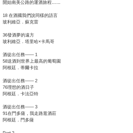
開始南美公路的運酒旅程……
18 在酒國我們說同樣的語言
玻利維亞．蘇克雷
36發酒夢的遠方
玻利維亞．塔里哈×卡馬哥
酒徒出任務—— 1
58送酒到世界上最高的葡萄園
阿根廷．蒂爾卡拉
酒徒出任務—— 2
76理想的酒日子
阿根廷．卡法亞特
酒徒出任務—— 3
91在門多薩，我走路逛酒莊
阿根廷．門多薩
Part 2