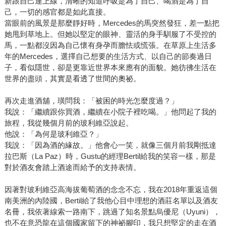
新跟自己連上線，清晰的知道呼吸是為了自己、喝酒是為了自
己，一切的感官都是如此直接。
當眼前的風景是那麼靜好時，Mercedes的馬突然發狂，差一點把
她甩到草地上。但她以堅定的眼神、靈活的身手馴服了不受控的
馬，一點都沒因為自己懷有身孕而膽怯或慌張。在草原上生活多
年的Mercedes，選擇自己想要的生活方式、以自己的節奏過日
子，看似隱世，卻是更靠近世界本來應有的面貌。她彷彿生活在
世界的盡頭，其實是看透了世間的奧祕。
再次走進酒舖，璜問我：「被困的時光怎麼度過？」
我說：「繼續跟你買酒，繼續在小院子裡吃喝。」他問起了我的
旅程，我從幾個月前的玻利維亞說起。
他說：「為何是玻利維亞？」
我說：「因為酒的緣故。」他會心一笑，就像三個月前我剛抵達
拉巴斯（La Paz）時，Gustu的經理Bertil給我的笑容一樣，那是
對於酒友會踏上酒途而給予的支持表情。
因著對玻利維亞高海拔葡萄酒的念念不忘，我在2018年重返這個
南美洲的內陸國，Bertil給了我他心目中理想的酒莊名單以及酒友
名冊，我依著線索一路南下，跳過了知名景點烏優尼（Uyuni），
也不在意恐龍在這個國家留下的神祕腳印，我只想堅定的走在酒