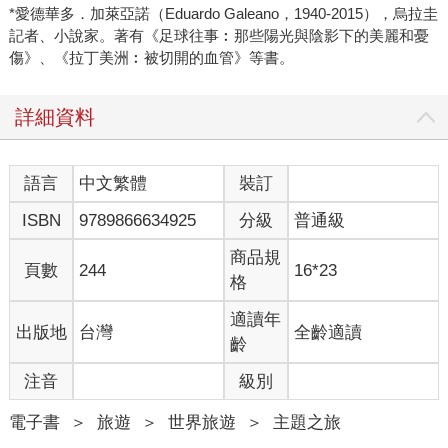
*愛德華多．加萊亞諾（Eduardo Galeano，1940-2015），烏拉圭
記者、小說家。著有《足球往事︰那些陽光與陰影下的美麗和憂
傷》、《拉丁美洲︰被切開的血管》等書。
詳細資料
語言
中文繁體
裝訂
ISBN
9789866634925
分級
普通級
商品規
頁數
244
16*23
格
適讀年
出版地
台灣
全齡適讀
齡
注音
級別
電子書
＞
旅遊
＞
世界旅遊
＞
主題之旅