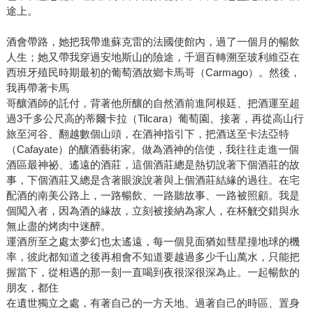
途上。
酒會帶路，她把我帶進蘇克雷的法國使館內，過了一個月的暢飲
人生；她又帶我穿過安地斯山的險途，千迴百轉溯至玻利維亞在
西班牙殖民時期最初的葡萄酒故鄉卡馬哥（Carmago）。然後，
我再帶著卡馬
哥釀酒師的託付，背著他所釀的自然酒前進阿根廷、把酒運至超
過3千多公尺高的蒂爾卡拉（Tilcara）葡萄園。接著，再從高山行
旅至河谷、翻越數個山頭，在酒神指引下，把酒送至卡法亞特
（Cafayate）的釀酒藝術家。做為酒神的信使，我往往走進一個
酒區最神祕、遙遠的酒莊，這個酒莊總是熱切說著下個酒莊的故
事，下個酒莊又總是含著眼淚說著與上個酒莊結緣的過往。在宅
配酒的南美公路上，一路暢飲、一路聽故事、一路被照顧。我是
個闖入者，因為酒的緣故，立刻被接納為家人，在杯觥交錯與永
無止盡的烤肉中迷醉。
運酒所至之處太夢幻也太遙遠，每一個見面猶如彗星撞地球的機
率，彼此都知道之後再相會不知道要越過多少千山萬水，只能把
握當下，從相遇的那一刻一直喝到夜很深很深為止。一起暢飲的
朋友，都住
在遺世獨立之處，有著自己的一方天地、過著自己的時區、置身