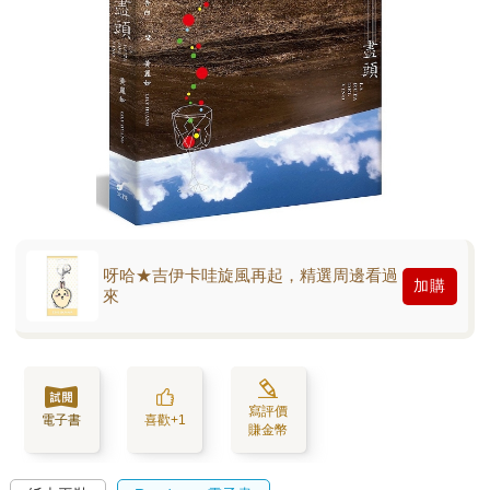
呀哈★吉伊卡哇旋風再起，精選周邊看過
加購
來
寫評價
電子書
喜歡+1
賺金幣