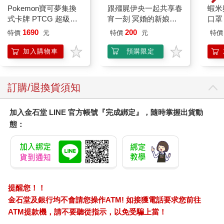
Pokemon寶可夢集換
跟殭屍伊央一起共享春
蝦米
式卡牌 PTCG 超級進
宵一刻 冥婚的新娘番
口罩
化 擴充包 綠寶石風暴
外篇
1690
200
特價
元
特價
元
特價
（+隨機彈3包）
加入購物車
預購限定
訂購/退換貨須知
加入金石堂 LINE 官方帳號『完成綁定』，隨時掌握出貨動
態：
提醒您！！
金石堂及銀行均不會請您操作ATM! 如接獲電話要求您前往
ATM提款機，請不要聽從指示，以免受騙上當！