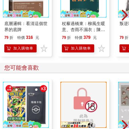
底層邏輯：看清這個世
杖藜過橋東：柳風生暖
叛逆
界的底牌
意、杏雨不濕衣；陳亮
恭談以心轉境的適齡漫
316
379
79
折
特價
元
79
折
特價
元
79
折
想
加入購物車
加入購物車
您可能會喜歡