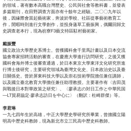
的領域，著有數本高職台灣歷史、公民與社會等教科書，並發表
多篇期刊，在田野調查方面亦有十餘年之經驗。二〇〇九年以
後，因緣際會當起藝術家，奔波於學校、社區從事藝術教育工
作，閒暇時則進行文學創作，並投身蓪草工藝振興，偶爾回歸文
史調查老本行，現為枋寮F3藝文特區駐村藝術家。
戴振豐
國立政治大學歷史系博士。曾獲國科會千里馬計畫以及日本交流
協會專家招聘活動的審查，在慶應大學進行訪問研究，之後又獲
國科會海外博士後審查通過，於日本東京大學東洋文化研究所進
行博士後研究，主要研究領域為臺灣文化史、日本政治史以及臺
日關係史。曾於屏東科技大學以及崇右技術學院擔任兼任講師，
以及國立臺北教育大學擔任兼任助理教授。主要著作有〈吉田茂
與戰後日本對華政策之研究〉、〈廖承志の対日工作と中華民国
―LT貿易協定‧廖承志訪日を中心に〉（翻訳：杜崎群傑）等。
李君琳
一九七四年生於高雄，中正大學歷史學研究所畢業，曾擔國立陽
明高中歷史科教師，現為新北市立三民高中歷史科教師。