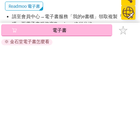
請至會員中心→電子書服務「我的e書櫃」領取複製『兌換
碼』至電子書服務商Readmoo進行兌換。
電子書
退換貨須知：
※ 金石堂電子書怎麼看
因版權保護，您在金石堂所購買的電子書僅能以金石堂專屬
的閱讀軟體開啟閱讀，無法以其他閱讀器或直接下載檔案。
依據「消費者保護法」第19條及行政院消費者保護處公告之
「通訊交易解除權合理例外情事適用準則」，非以有形媒介
提供之數位內容或一經提供即為完成之線上服務，經消費者
事先同意始提供。（如：電子書、電子雜誌、下載版軟體、
虛擬商品…等），
不受「網購服務需提供七日鑑賞期」的限
制
。為維護您的權益，建議您先使用「試閱」功能後再付款
購買。