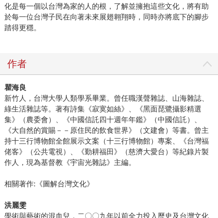
化是每一個以台灣為家的人的根，了解並擁抱這些文化，將有助
於每一位台灣子民在向著未來展翅翱翔時，同時亦將底下的腳步
踏得更穩。
作者
瞿海良
新竹人，台灣大學人類學系畢業。曾任職漢聲雜誌、山海雜誌、
綠生活雜誌等。著有詩集《寂寞如絲》、《黑面琵鷺攝影精選
集》（農委會）、《中國信託四十週年年鑑》（中國信託）、
《大自然的賞賜－－原住民的飲食世界》（文建會）等書。曾主
持十三行博物館全館展示文案（十三行博物館）專案、《台灣福
佬客》（公共電視）、《勤耕福田》（慈濟大愛台）等紀錄片製
作人，現為基督教《宇宙光雜誌》主編。
相關著作:《圖解台灣文化》
洪麗雯
學術與藝術的混血兒，二〇〇九年以前全力投入歷史及台灣文化