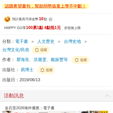
認購希望書包，幫助弱勢孩童上學不中斷！
10
預計最高可得金幣
點
?
100累1點 4點抵1元
HAPPY GO享
折抵無上限
分類：
電子書
＞
人文歷史
＞
台灣史地
＞
台灣文化/民俗
追蹤
作者：
瞿海良、洪麗雯、戴振豐等
追蹤
出版社：
易博士
追蹤
出版日：
2019/06/13
活動訊息
金石堂2026海外優惠：電子書