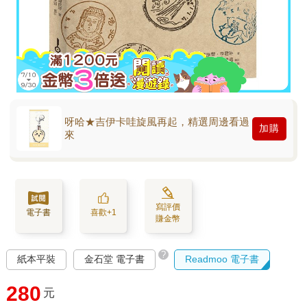
呀哈★吉伊卡哇旋風再起，精選周邊看過
加購
來
寫評價
電子書
喜歡+1
賺金幣
?
紙本平裝
金石堂 電子書
Readmoo 電子書
280
元