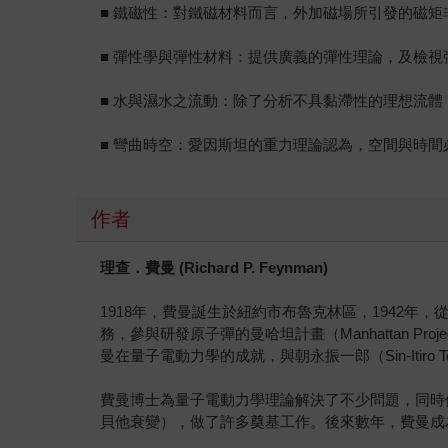
■ 鐵磁性：對鐵磁材料而言，外加磁場所引發的磁
■ 彈性學與彈性材料：提供廣義的彈性理論，及檢
■ 水與濕水之流動：除了分析不具黏滯性的理想流
■ 彎曲時空：愛因斯坦的重力理論認為，空間與時
作者
理查．費曼 (Richard P. Feynman)
1918年，費曼誕生於紐約市布魯克林區，1942年
務，參與研發原子彈的曼哈坦計畫（Manhattan 
曼在量子電動力學的成就，與朝永振一郎（Sin-Itiro T
費曼博士為量子電動力學理論解決了不少問題，同時他首
貝他衰變），做了許多奠基工作。後來數年，費曼成為發