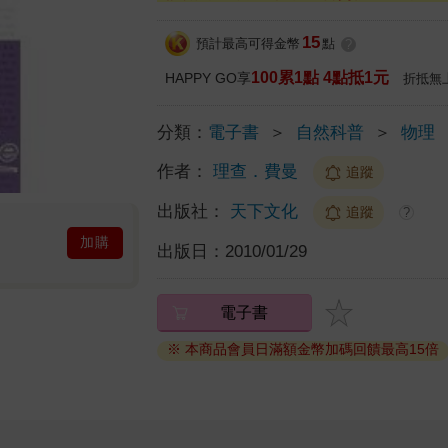
15
預計最高可得金幣
點
?
100累1點 4點抵1元
HAPPY GO享
折抵無
分類：
電子書
＞
自然科普
＞
物理
作者：
理查．費曼
追蹤
出版社：
天下文化
追蹤
?
加購
出版日：
2010/01/29
電子書
※ 本商品會員日滿額金幣加碼回饋最高15倍