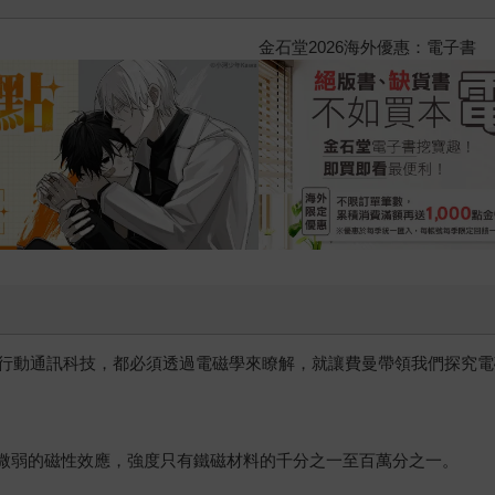
2026金石堂暑假漫博〈你好，我吃一
行動通訊科技，都必須透過電磁學來瞭解，就讓費曼帶領我們探究電
種微弱的磁性效應，強度只有鐵磁材料的千分之一至百萬分之一。