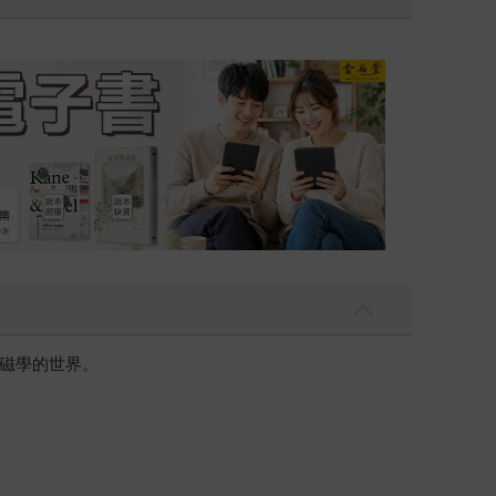
點〉第二波
金石堂2026海外優
磁學的世界。