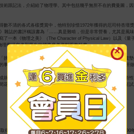
技術跟記法，介紹給了物理學。其中包括幾乎無所不在的費曼圖，因
各式各樣獎賞中，他特別珍惜1972年獲得的厄司特杏壇獎章（Oersted
國人》雜誌的書評稱該書為「……真是難啃，但是非常營養，尤其是風
The Character of Physical Law）以及《量子電動力學》（Q.
後來物理學研究者與學生的標準參考資料跟教科書。
「挑戰者號」太空梭失事調查工作的事跡，尤其是他當眾證明橡皮墊
的事例，是費曼博士於1960年代中，在加州大學課程委員會任上所
成就，並不足以說明他這個人的特色。正如任何讀過他即使最技術性
間花在修理收音機、開保險櫃、畫畫、跳舞、表演森巴小鼓、甚至試
從該校取得物理博士學位。然後留在加州理工學院研究、任教，直到199