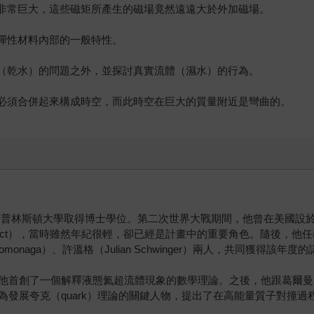
矩非常巨大，這些磁矩所產生的磁場竟然遠遠大於外加磁場。
視彈性材料內部的一般特性。
體（乾水）的問題之外，並探討真實流體（濕水）的行為。
間必須合併起來構成時空，而此時空在巨大的質量附近是彎曲的。
，從普林斯頓大學取得博士學位。第二次世界大戰期間，他曾在美國設於新墨
Project），當時雖然年紀很輕，卻已經是計畫中的重要角色。隨後，
omonaga）、許溫格（Julian Schwinger）兩人，共同獲得該年
創了一個解釋液態氦超流體現象的數學理論。之後，他跟葛爾曼（Murr
展夸克（quark）理論的關鍵人物，提出了在高能量質子對撞過程中