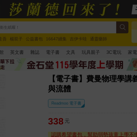
圭吾
楊双子
公益書包
16647續集
吉伊卡哇
通靈藥師
路邊攤新作
馬斯克
玩具總動員5
超慢跑
館
英文書
雜誌
電子書
文具
玩具親子
3C電玩
家
【電子書】費曼物理學講義
與流體
Readmoo 電子書
338
元
認購希望書包，幫助弱勢孩童上學不