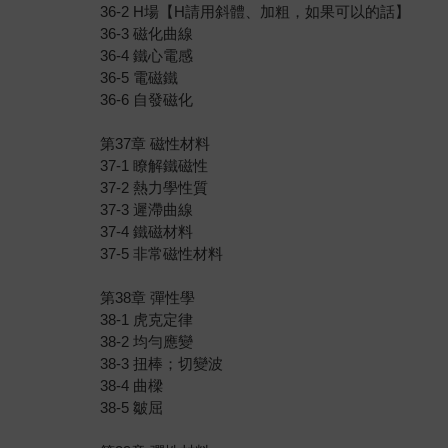
36-2 H場【H請用斜體、加粗，如果可以的話】
36-3 磁化曲線
36-4 鐵心電感
36-5 電磁鐵
36-6 自發磁化
第37章 磁性材料
37-1 瞭解鐵磁性
37-2 熱力學性質
37-3 遲滯曲線
37-4 鐵磁材料
37-5 非常磁性材料
第38章 彈性學
38-1 虎克定律
38-2 均勻應變
38-3 扭棒；切變波
38-4 曲樑
38-5 皺屈