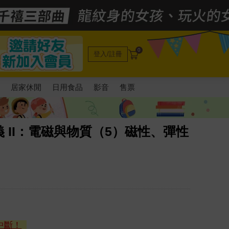
0
登入/註冊
電
居家休閒
日用食品
影音
售票
 II：電磁與物質（5）磁性、彈性
中斷！