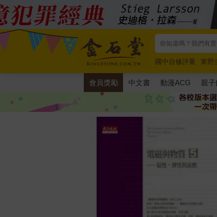
國中自修評量
東野
唯紅花綻放
奧德賽
會員獎勵
中文書
動漫ACG
親子