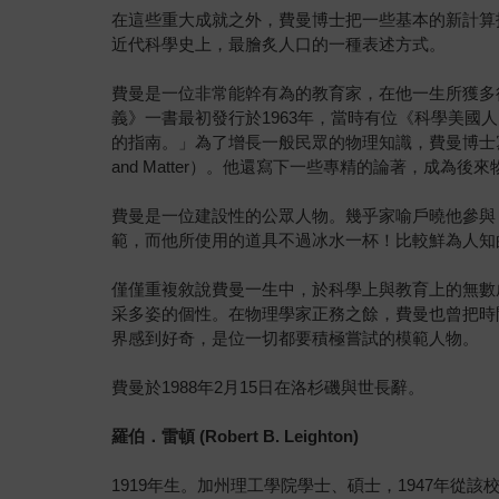
在這些重大成就之外，費曼博士把一些基本的新計算
近代科學史上，最膾炙人口的一種表述方式。
費曼是一位非常能幹有為的教育家，在他一生所獲多得數不清的
義》一書最初發行於1963年，當時有位《科學美
的指南。」為了增長一般民眾的物理知識，費曼博士寫了一本《物理之美》（
and Matter）。他還寫下一些專精的論著，成為
費曼是一位建設性的公眾人物。幾乎家喻戶曉他參與
範，而他所使用的道具不過冰水一杯！比較鮮為人知
僅僅重複敘說費曼一生中，於科學上與教育上的無數
采多姿的個性。在物理學家正務之餘，費曼也曾把時
界感到好奇，是位一切都要積極嘗試的模範人物。
費曼於1988年2月15日在洛杉磯與世長辭。
羅伯．雷頓 (Robert B. Leighton)
1919年生。加州理工學院學士、碩士，1947年