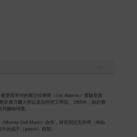
西哥州的羅沙拉摩斯（Los Alamos）實驗室服
他任教於康乃爾大學以及加州理工學院。1965年，由於費
度的諾貝爾物理獎。
ay Gell-Mann）合作，研究弱交互作用（例如
的成子（parton）模型。