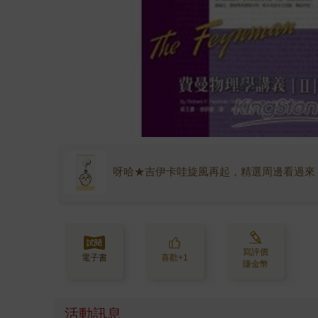
呀哈★吉伊卡哇旋風再起，精選周邊看過來
寫評價
電子書
喜歡+1
賺金幣
活動訊息