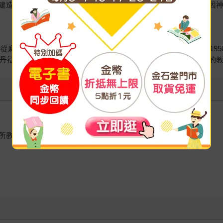
建造計火星探測器，還為幾個天文台設計強大的望遠鏡。1997年因
8年從麻省理工學院獲得物理博士學位。隨後於麻省理工學院任教，195
領史丹福直線加速器中心的建造工作。退休之後，仍積極投入中小學的
所教授。