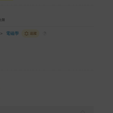
上限
＞
電磁學
追蹤
?