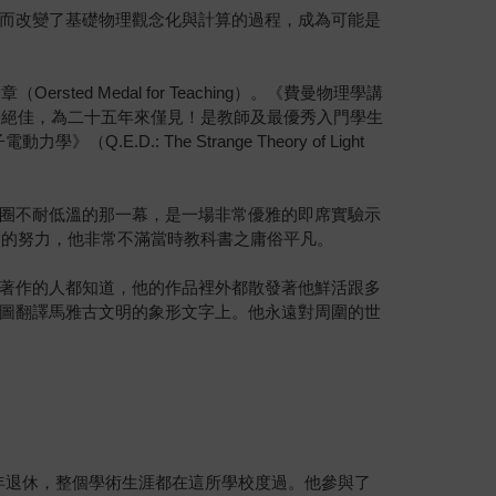
而改變了基礎物理觀念化與計算的過程，成為可能是
 Medal for Teaching）。《費曼物理學講
味絕佳，為二十五年來僅見！是教師及最優秀入門學生
E.D.: The Strange Theory of Light
圈不耐低溫的那一幕，是一場非常優雅的即席實驗示
做的努力，他非常不滿當時教科書之庸俗平凡。
著作的人都知道，他的作品裡外都散發著他鮮活跟多
圖翻譯馬雅古文明的象形文字上。他永遠對周圍的世
0年退休，整個學術生涯都在這所學校度過。他參與了