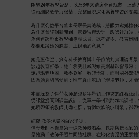
匯聚24年教學資歷，以及6年來踏遍全台縣市、上萬
從頭細說教學力根基，完整呈現深化素養學習的關鍵
為什麼公益平台董事長嚴長壽總裁，慧眼力邀她擔任
為什麼當談到新課綱、素養課程設計、教師社群時，
為何連跨縣市教學輔導團成員、課程督學、教育機關
都要追蹤她的臉書、正視她的意見？
她是藍偉瑩，擁有科學教育博士學位的扎實理論背景
談起教育哲學，她自承受杜威與維高斯基影響最深；
說起課程地圖、教學發展、教師增能，面對國外艱澀
因為她真切感受到：唯有真正幫助了現場老師，才能
本書統整了偉瑩老師歷經多年帶領工作坊的課程設計
從課堂提問到課堂設計，從單一學科到跨領域課程，
她所帶領的教師共備社群，看似軟軟的弱聯繫，卻帶
綜觀 教學現場的百家爭鳴，
偉瑩老師不僅是第一線教師最溫柔、長期與接地氣的
是推動「教師學習共同體社群」在地化實踐的重要推