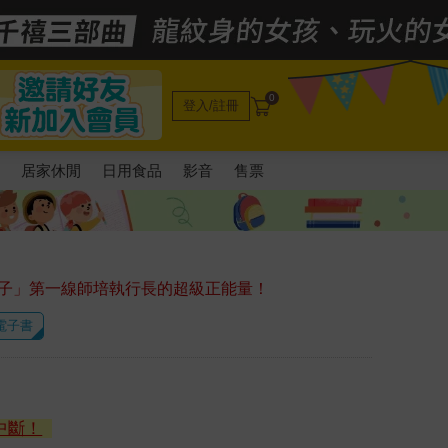
0
登入/註冊
電
居家休閒
日用食品
影音
售票
子」第一線師培執行長的超級正能量！
 電子書
中斷！