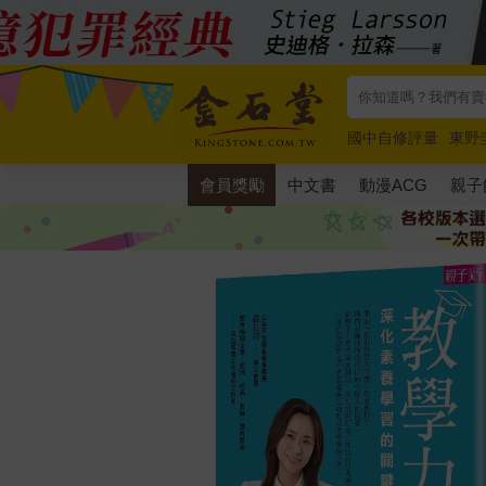
國中自修評量
東野
唯紅花綻放
奧德賽
會員獎勵
中文書
動漫ACG
親子