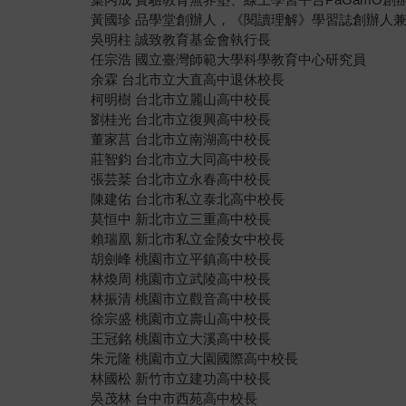
黃國珍 品學堂創辦人，《閱讀理解》學習誌創辦人
吳明柱 誠致教育基金會執行長
任宗浩 國立臺灣師範大學科學教育中心研究員
余霖 台北市立大直高中退休校長
柯明樹 台北市立麗山高中校長
劉桂光 台北市立復興高中校長
董家莒 台北市立南湖高中校長
莊智鈞 台北市立大同高中校長
張芸棻 台北市立永春高中校長
陳建佑 台北市私立泰北高中校長
莫恒中 新北市立三重高中校長
賴瑞凰 新北市私立金陵女中校長
胡劍峰 桃園市立平鎮高中校長
林煥周 桃園市立武陵高中校長
林振清 桃園市立觀音高中校長
徐宗盛 桃園市立壽山高中校長
王冠銘 桃園市立大溪高中校長
朱元隆 桃園市立大園國際高中校長
林國松 新竹市立建功高中校長
吳茂林 台中市西苑高中校長