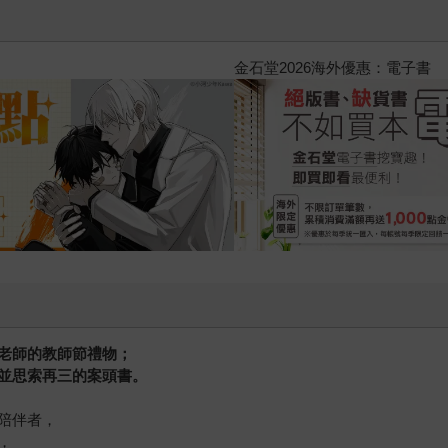
2026金石堂暑假漫博〈你好，我
老師的教師節禮物；
並思索再三的案頭書。
陪伴者，
，