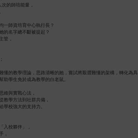
人次的師培能量，
。
均一師資培育中心執行長？
她的名字總不斷被提起？
主管，
；
難懂的教學理論，思路清晰的她，嘗試將艱澀難懂的架構，轉化為具
幫助學生免於成為教學的白老鼠。
思維與實戰心法，
從教學方法到社群共備，
給學校強大的支持力。
「入校夥伴」，
手，