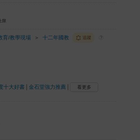
上限
教育/教學現場
＞
十二年國教
追蹤
?
度十大好書
金石堂強力推薦
看更多