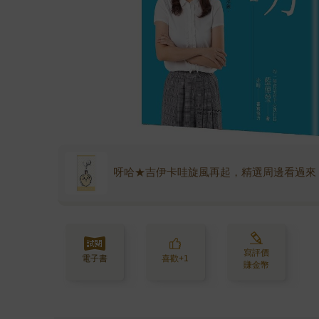
呀哈★吉伊卡哇旋風再起，精選周邊看過來
寫評價
電子書
喜歡+1
賺金幣