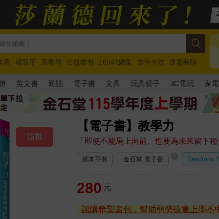
圭吾
楊双子
高希均
公益書包
16647續集
吉伊卡哇
通靈藥師
路邊攤新作
馬斯克
玩具總動員5
超慢跑
館
英文書
雜誌
電子書
文具
玩具親子
3C電玩
家
【電子書】教學力
強推
「即使不能馬上向前、也要為未來留下種
?
紙本平裝
金石堂 電子書
Readmoo
280
元
認購希望書包，幫助弱勢孩童上學不