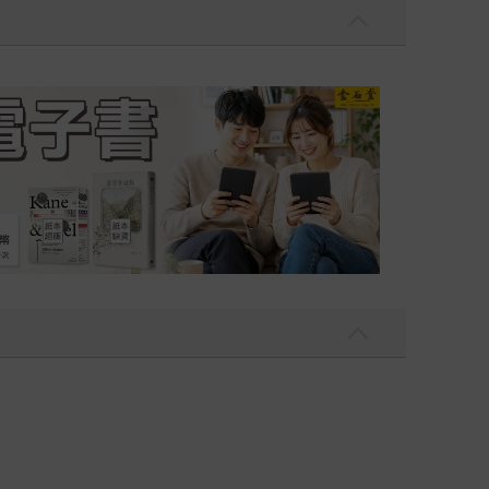
吃一點〉第二波
金石堂2026海