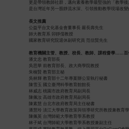
更是帶領教師社群，邁向素養教學最堅強的「教學後
是台灣近年另一股靜流水深、引領推動教學現場改變
長文推薦
公益平台文化基金會董事長 嚴長壽先生
師大教育系 卯靜儒教授
國家教育研究院退休副研究員 范信賢先生
教育機關主管、教授、校長、教師、課程督學……百
潘文忠 教育部長
吳思華 前教育部長、政大商學院教授
朱楠賢 教育部主秘
吳林輝 教育部十二年專案辦公室執行秘書
陳雪玉 國立臺灣科學教育館館長
林威志 桃園市政府教育局副局長
陳佩汝 高雄市政府教育局副局長
陳素慧 台北市政府教育局主任秘書
潘慧玲 淡江大學教育政策與領導研究所教授兼教育
陳佩英 台灣師範大學教育學系教授
林子斌 台灣師範大學教育學系教授兼副主任
葉丙成 實驗教育無界塾、線上學習平台PaGamO創