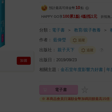
10
預計最高可得金幣
點
?
100累1點 4點抵1元
HAPPY GO享
折抵無
分類：
電子書
＞
教育/親子教養
＞
作者：
藍偉瑩
追蹤
出版社：
親子天下
追蹤
?
出版日：
2019/09/23
加購
相關主題：
金石堂年度影響力好書
年
電子書
※ 本商品會員日滿額金幣加碼回饋最高15倍