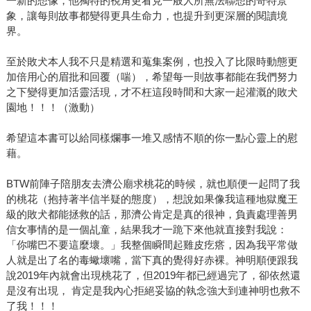
一新的想像，他獨特的視角更看見一般人所無法聯想的奇特景
象，讓每則故事都變得更具生命力，也提升到更深層的閱讀境
界。
至於敗犬本人我不只是精選和蒐集案例，也投入了比限時動態更
加倍用心的眉批和回覆（喘），希望每一則故事都能在我們努力
之下變得更加活靈活現，才不枉這段時間和大家一起灌溉的敗犬
園地！！！（激動）
希望這本書可以給同樣爛事一堆又感情不順的你一點心靈上的慰
藉。
BTW前陣子陪朋友去濟公廟求桃花的時候，就也順便一起問了我
的桃花（抱持著半信半疑的態度），想說如果像我這種地獄魔王
級的敗犬都能拯救的話，那濟公肯定是真的很神，負責處理善男
信女事情的是一個乩童，結果我才一跪下來他就直接對我說：
「你嘴巴不要這麼壞。」我整個瞬間起雞皮疙瘩，因為我平常做
人就是出了名的毒蠍壞嘴，當下真的覺得好赤裸。神明順便跟我
說2019年內就會出現桃花了，但2019年都已經過完了，卻依然還
是沒有出現， 肯定是我內心拒絕妥協的執念強大到連神明也救不
了我！！！