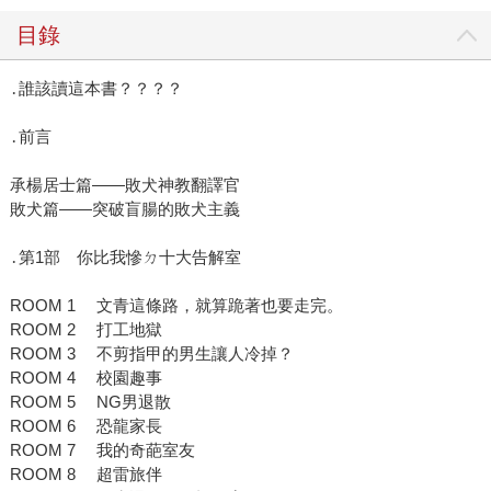
目錄
․誰該讀這本書？？？？
․前言
承楊居士篇——敗犬神教翻譯官
敗犬篇——突破盲腸的敗犬主義
․第1部 你比我慘ㄉ十大告解室
ROOM 1 文青這條路，就算跪著也要走完。
ROOM 2 打工地獄
ROOM 3 不剪指甲的男生讓人冷掉？
ROOM 4 校園趣事
ROOM 5 NG男退散
ROOM 6 恐龍家長
ROOM 7 我的奇葩室友
ROOM 8 超雷旅伴