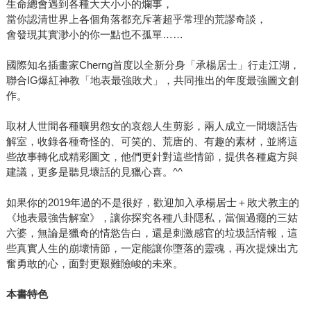
生命總會遇到各種大大小小的爛事，
當你認清世界上各個角落都充斥著超乎常理的荒謬奇談，
會發現其實渺小的你一點也不孤單……
國際知名插畫家Cherng首度以全新分身「承楊居士」行走江湖，
聯合IG爆紅神教「地表最強敗犬」，共同推出的年度最強圖文創
作。
取材人世間各種曠男怨女的哀怨人生剪影，兩人成立一間壞話告
解室，收錄各種奇怪的、可笑的、荒唐的、有趣的素材，並將這
些故事轉化成精彩圖文，他們更針對這些情節，提供各種處方與
建議，更多是聽見壞話的見獵心喜。^^
如果你的2019年過的不是很好，歡迎加入承楊居士＋敗犬教主的
《地表最強告解室》，讓你探究各種八卦隱私，當個過癮的三姑
六婆，無論是獵奇的情慾告白，還是刺激感官的垃圾話情報，這
些真實人生的崩壞情節，一定能讓你墮落的靈魂，再次提煉出亢
奮勇敢的心，面對更艱難險峻的未來。
本書特色