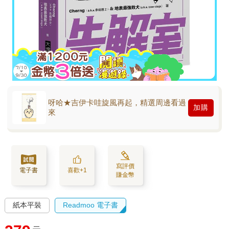
呀哈★吉伊卡哇旋風再起，精選周邊看過
加購
來
寫評價
電子書
喜歡+1
賺金幣
紙本平裝
Readmoo 電子書