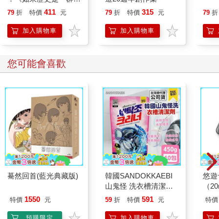
喵》作者最新力作，附
411
315
79
折
特價
元
79
折
特價
元
79
折
【首卷特典】拉頁
加入購物車
加入購物車
您可能會喜歡
驀然回首(藍光典藏版)
韓國SANDOKKAEBI
悠遊
山鬼怪 洗衣槽清潔劑
（2
450公克-10包組
1550
591
特價
元
59
折
特價
元
特價
預購限定
加入購物車