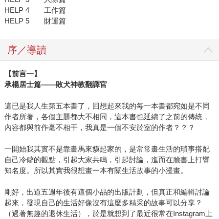
HELP 4 工作篇
HELP 5 財運篇
序／導讀
【前言一】
承楊居士篇——敗犬神教翻譯官
這已是我人生第五本書了，回想起來我的每一本書都宛如是不同
作者所著，各個主題都大不相同，這本書也延續了之前的傳統，
內容都與前作毫不相干，我真是一個不安於室的作者？？？
一開始我其實不是靠畫馬來貘起家的，是常常畫生活的瑣事搭配
自己冷僻的觀點，引起大家共鳴，引起討論，進而在臉書上打響
知名度。所以其實我很想畫一本有關生活故事的小漫畫。
剛好，出道五週年後有這個小品的出版計劃，但真正和編輯討論
起來，發現自己的生活好像沒有這麼多精采的故事可以分享？
（過著無趣的退休生活），於是就想到了最近很常在Instagram上