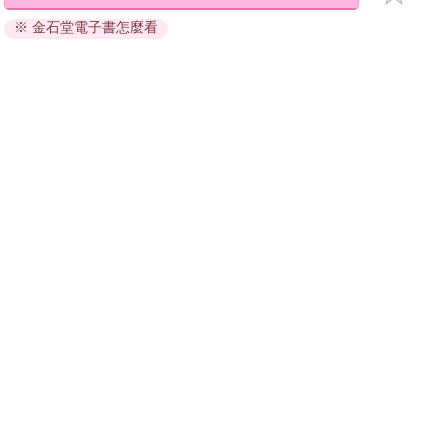
退換貨須知：
※ 金石堂電子書怎麼看
因版權保護，您在金石堂所購買的電子書僅能以金石堂專屬
的閱讀軟體開啟閱讀，無法以其他閱讀器或直接下載檔案。
依據「消費者保護法」第19條及行政院消費者保護處公告之
「通訊交易解除權合理例外情事適用準則」，非以有形媒介
提供之數位內容或一經提供即為完成之線上服務，經消費者
事先同意始提供。（如：電子書、電子雜誌、下載版軟體、
虛擬商品…等），
不受「網購服務需提供七日鑑賞期」的限
制
。為維護您的權益，建議您先使用「試閱」功能後再付款
購買。