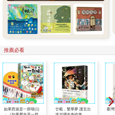
推薦必看
如果西遊是一群喵(1)
廿載．繁華夢 護玄出
臺灣
：《如果歷史是一群
道20週年創作集