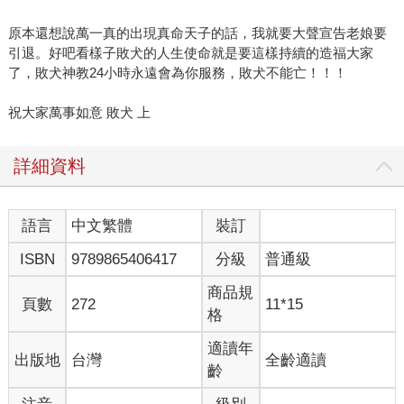
原本還想說萬一真的出現真命天子的話，我就要大聲宣告老娘要
引退。好吧看樣子敗犬的人生使命就是要這樣持續的造福大家
了，敗犬神教24小時永遠會為你服務，敗犬不能亡！！！
祝大家萬事如意 敗犬 上
詳細資料
語言
中文繁體
裝訂
ISBN
9789865406417
分級
普通級
商品規
頁數
272
11*15
格
適讀年
出版地
台灣
全齡適讀
齡