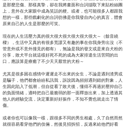
是那麼悲傷、那樣真摯，卻在我將畫面和台詞擷取下來貼粉絲團
上，意外在大家眼中成為笑話的梗。或者，也可能很多人都跟我
想的一樣，那些戲劇化的台詞彷彿是你我發自內心的真言，體會
原來自己的人生是那麼的可笑。
現在的人生活壓力真的很大很大很大很大很大很大～（餘音繞
樑），生活中又真的有很多荒謬又有趣的事在你我身旁出沒（不
管意外或不意外撞見的都有），無論是我的發文或是來自犬粉的
分享，敗犬平台就這樣好死不死的成為大家排遣生活苦悶的出
口，應該算是療癒了不少天天厭世的犬粉～
尤其是很多困在感情中遲遲走不出來的女生，不論是遇到渣男或
是騙子，他們都會紛紛私訊我，訴說因為頻頻遇到錯的對象，人
生因此陷入了低潮，但自從看了敗犬後，懂得不再過於壓抑自己
的負面情緒，適時把自己最脆弱的那一面釋放出來，加上透過其
他人的經驗交流，決定重新好好振作，不知不覺也就走出了情
傷。
或者你也可以像我一樣，跟很多不同的男生相處，久了自然而然
就很容易看穿他們的伎倆，然後見招拆招，反過來給他們好看