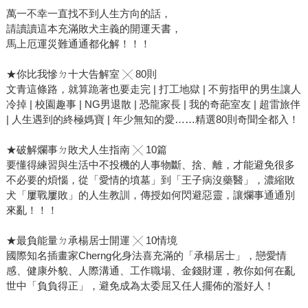
萬一不幸一直找不到人生方向的話，
請讀讀這本充滿敗犬主義的開運天書，
馬上厄運災難通通都化解！！！
★你比我慘ㄉ十大告解室 ╳ 80則
文青這條路，就算跪著也要走完 | 打工地獄 | 不剪指甲的男生讓人
冷掉 | 校園趣事 | NG男退散 | 恐龍家長 | 我的奇葩室友 | 超雷旅伴
| 人生遇到的終極媽寶 | 年少無知的愛……精選80則奇聞全都入！
★破解爛事ㄉ敗犬人生指南 ╳ 10篇
要懂得練習與生活中不投機的人事物斷、捨、離，才能避免很多
不必要的煩惱，從「愛情的墳墓」到「王子病沒藥醫」，濃縮敗
犬「屢戰屢敗」的人生教訓，傳授如何閃避惡靈，讓爛事通通別
來亂！！！
★最負能量ㄉ承楊居士開運 ╳ 10情境
國際知名插畫家Cherng化身法喜充滿的「承楊居士」，戀愛情
感、健康外貌、人際溝通、工作職場、金錢財運，教你如何在亂
世中「負負得正」，避免成為太委屈又任人擺佈的濫好人！