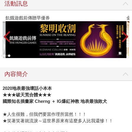
活動訊息
飢餓遊戲前傳贈早優券
金
內容簡介
2020地表最強壞話小本本
★★★破天荒合體★★★
國際知名插畫家 Cherng ＋ IG爆紅神教 地表最強敗犬
★人生很難，但我們要當作理所當然！！！
★笑著笑著就流淚～這世界原來有這麼多人比我還慘！！