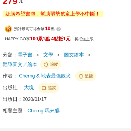
279
元
認購希望書包，幫助弱勢孩童上學不中斷！
10
預計最高可得金幣
點
?
100累1點 4點抵1元
HAPPY GO享
折抵無上限
分類：
電子書
＞
文學
＞
圖文繪本
＞
翻譯圖文／繪本
追蹤
作者：
Cherng & 地表最強敗犬
追蹤
出版社：
大塊
追蹤
出版日：
2020/01/17
相關主題：
Cherng 馬來貘