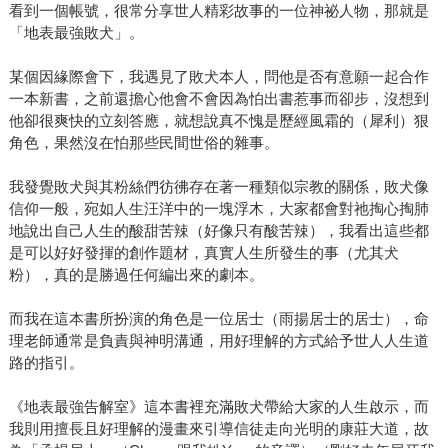
看到一個帳號，很常分享世人精彩故事的一位神祕人物，那就是
「地表最強敗犬」。
某個因緣際會下，我遇見了敗犬本人，問他是否有意願一起合作
一本新書，之前還擔心他會不會因為怕出書惹事而卻步，沒想到
他卻很爽快的立刻答應，就想說真不愧是歷經風霜的（犀利）狠
角色，果然沒在怕那些民間世俗的雜事。
我發覺敗犬與其粉絲們彷彿存在著一種類似宗教的關係，敗犬像
信仰一般，宛如人生汪洋中的一塊浮木，大家都會對祂掏心掏肺
地說出自己人生的酸甜苦辣（好像只有酸苦辣），我看出這些都
是可以好好發揮的創作題材，真實人生所發生的事（尤其犬
粉），真的是勝過任何編出來的劇本。
而我在這本書所扮演的角色是一位居士（雨揚居士的居士），命
理老師通常是負責與神明溝通，用好理解的方式給予世人人生道
路的指引。
《地表最強告解室》這本書裡充滿敗犬帶給大家的人生啟示，而
我則用擅長且好理解的漫畫來引導信徒走向光明的康莊大道，故