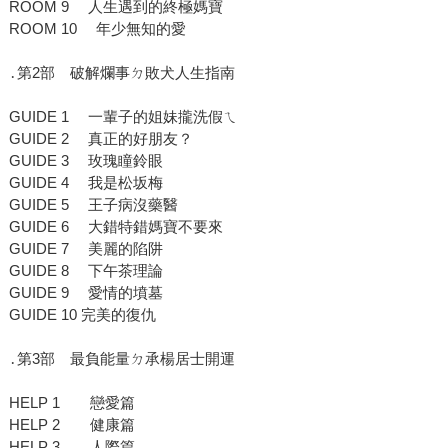
ROOM 9 人生遇到的終極媽寶
ROOM 10 年少無知的愛
․第2部 破解爛事ㄉ敗犬人生指南
GUIDE 1 一輩子的姐妹攏洗假ㄟ
GUIDE 2 真正的好朋友？
GUIDE 3 玫瑰瞳鈴眼
GUIDE 4 我是松坂梅
GUIDE 5 王子病沒藥醫
GUIDE 6 大錯特錯媽寶不要來
GUIDE 7 美麗的陷阱
GUIDE 8 下午茶理論
GUIDE 9 愛情的墳墓
GUIDE 10 完美的復仇
․第3部 最負能量ㄉ承楊居士開運
HELP 1 戀愛篇
HELP 2 健康篇
HELP 3 人際篇