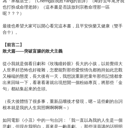
為「承楊居士」（Cherng跟我姓Yang的音譯）（剛好去年尾牙我
也打扮成命理老師）（這本書是否該放到宗教命理那一區
呢？？？）
最後也希望大家可以開心看完這本書，且平安快樂又健康（雙手
合十）。
【前言二】
敗犬篇——突破盲腸的敗犬主義
從小我就是個看日劇和《玫瑰瞳鈴眼》長大的小孩，以前覺得大
人世界好恐怖也好複雜，怎麼能對那些愛恨情仇都抱持如此悲觀
又極端的態度，長大後有一天，我想說重新把童年那些記憶都拿
出來回味一下，看著看著就出現想開一個粉絲專頁，將那些「金
句」都結集起來的念頭。
（長大後體悟了很多事，重新品嚐後才發現，嗯～這些劇的台詞
根本就是我的人生寫照啊啊啊啊～）
如同電影《小丑》中的一句台詞：「我一直以為我的人生是一個
悲劇，但現在我明白，原來是一齣喜劇。」那些演員講的話明明