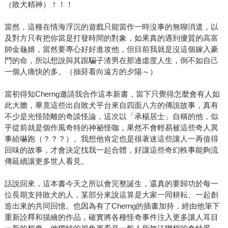
（敗犬精神）！！！
當然，這種在情海浮沉的遊戲只能當作一時沒事的無聊消遣，以
及對方只有把你當是打發時間的對象，如果真的遇到優質的高富
帥金龜婿，當然要專心好好進攻他，但目前我就是沒這個嫁入豪
門的命，所以想說與其跟騙子渣男在那邊虛度人生，倒不如自己
一個人痛快的多。（抽菸看向遠方的夕陽～）
當初得知Cherng邀請我合作這本新書，當下只覺得怎麼會有人如
此大膽，畢竟這些出自敗犬平台來自四面八方的傳說故事，真有
不少是光怪陸離的奇談怪論，這次以「承楊居士」自稱的他，似
乎從前就是個作風奇特的神祕怪咖，果然不會輕易被這些奇人異
事給嚇跑（？？？）。我想他肯定也是很著迷這些讓人一再值得
回味的故事，才會決定找我一起合體，好讓這些奇幻軼事能夠流
傳延續讓更多世人看見。
話說回來，這本書今天之所以會完整誕生，還真的要歸功於每一
位長期支持敗犬的人，某部分來說這算是大家一同耕耘、一起創
造出來的共同回憶。也因為有了Cherng的插畫加持，經由他筆下
重新詮釋和描繪的作品，確實將各種怪奇事件注入更多讓人耳目