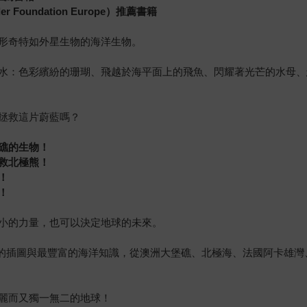
oundation Europe）推薦書籍
形奇特如外星生物的海洋生物。
水：色彩繽紛的珊瑚、飛越於海平面上的飛魚、閃耀著光芒的水母、
拯救這片蔚藍嗎？
礁的生物！
救北極熊！
！
！
小的力量，也可以決定地球的未來。
最美的插圖與最豐富的海洋知識，從澳洲大堡礁、北極海、法國阿卡雄
麗而又獨一無二的地球！