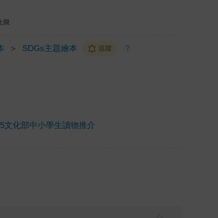
上限
本
＞
SDGs主題繪本
追蹤
?
025文化部中小學生讀物推介