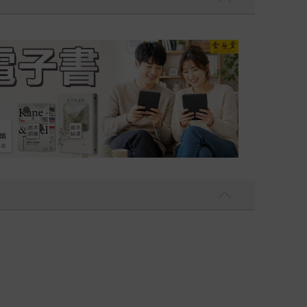
吃一點〉第二波
金石堂2026海