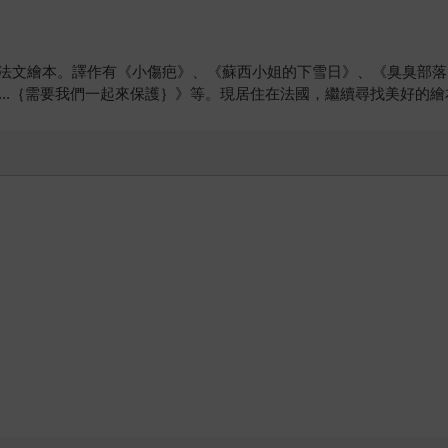
法文繪本。譯作有《小傷疤》、《蘇西小姐的下雪日》、《臭臭部落
洋...｛需要我們一起來保護｝》等。現居住在法國，繼續尋找美好的