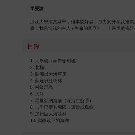
李旻諭
淡江大學法文系畢，繪本愛好者，致力於分享及推廣
森：我是情緒的主人 / 生命的四季》、《 最美的海
目錄
1. 大堡礁（熱帶珊瑚礁）
2. 北極
3. 歐洲最大海草床
4. 蘇達班紅樹林
5. 科隆群島
6. 大洋
7. 馬里亞納海溝（深海生態系）
8. 吉里巴斯共和國（環礁或島嶼）
9. 加州巨大海藻林
10. 顯微鏡下的海洋