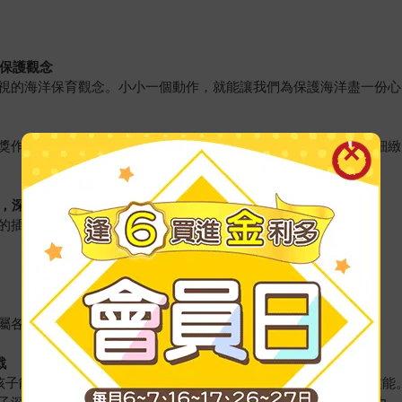
洋保護觀念
視的海洋保育觀念。小小一個動作，就能讓我們為保護海洋盡一份心
獎作家愛曼汀・湯瑪士所寫所繪，除了專業的海洋知識，更有著細緻
，深度了解海洋生態
的插畫以外，更提供了豐富的海洋生態知識：
屬各大海域的「海洋問題動動腦」，讓孩子深度理解海洋知識。
戰
讓孩子能夠面對瞬息萬變的未來，「獨立思考」才是最重要的學習技能