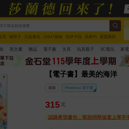
圭吾
楊双子
公益書包
16647續集
吉伊卡哇
高希均
通靈藥師
路邊攤新作
馬斯克
玩具總動員5
超慢跑
館
英文書
雜誌
電子書
文具
玩具親子
3C電玩
家
【電子書】最美的海洋
精裝
Readmoo 電子書
315
元
認購希望書包，幫助弱勢孩童上學不