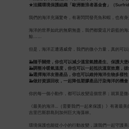
★法國環境保護組織「歐洲衝浪者基金會」（Surfrider F
我們的海洋充滿驚奇，有著閃閃發亮魚和蝦，也有身
海洋的世界如此的無窮無盡，我們都愛這片蔚藍的海
鯨……
但是，海洋正遭遇威脅，我們的微小力量，真的可以
🐳
隨手關燈，你也可以減少溫室氣體產生、保護大堡
🐳
調整冷暖氣溫度，你也可以一起抵抗溫室效應，拯
🐳
選擇海洋友善產品，你也可以維持海洋生物多樣性
🐳
做好資源回收，一起降低塑膠產品汙染海洋的機會
你的每一個小動作，都可以改變這個世界；就算是微
《最美的海洋...｛需要我們一起來保護｝》有著
吉里巴斯群島到加州巨大海藻林。
環境保護也能從小小的行動改變，讓我們一起守護美