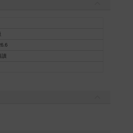
級
26.6
適讀