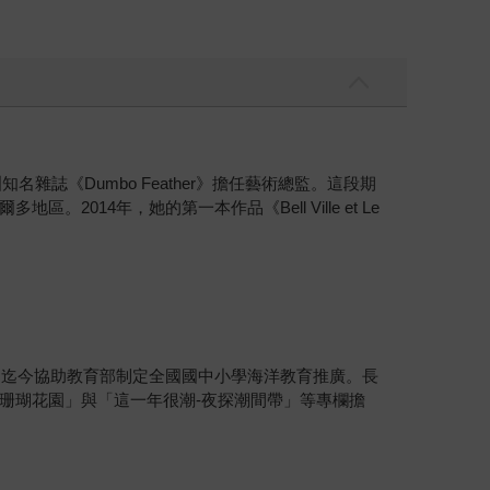
洲知名雜誌《Dumbo Feather》擔任藝術總監。這段期
4年，她的第一本作品《Bell Ville et Le
起迄今協助教育部制定全國國中小學海洋教育推廣。長
珊瑚花園」與「這一年很潮-夜探潮間帶」等專欄擔