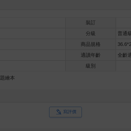
裝訂
分級
普通
商品規格
36.6*
適讀年齡
全齡
級別
主題繪本
寫評價