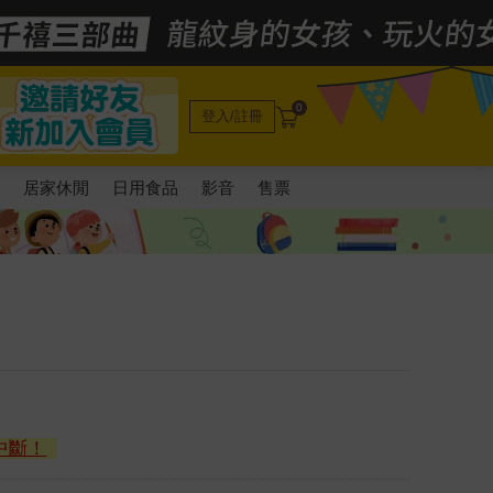
0
登入/註冊
電
居家休閒
日用食品
影音
售票
中斷！