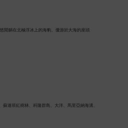
悠閒躺在北極浮冰上的海豹、優游於大海的座頭
灣、蘇達班紅樹林、科隆群島、大洋、馬里亞納海溝、