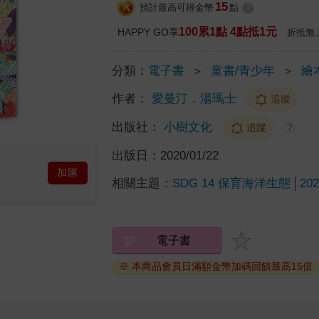
15
預計最高可得金幣
點
?
100累1點 4點抵1元
HAPPY GO享
折抵無
分類：
電子書
＞
童書/青少年
＞
繪
作者：
愛曼汀．湯瑪士
追蹤
出版社：
小樹文化
追蹤
?
出版日：
2020/01/22
加購
相關主題：
SDG 14 保育海洋生態
2
電子書
※ 本商品會員日滿額金幣加碼回饋最高15倍