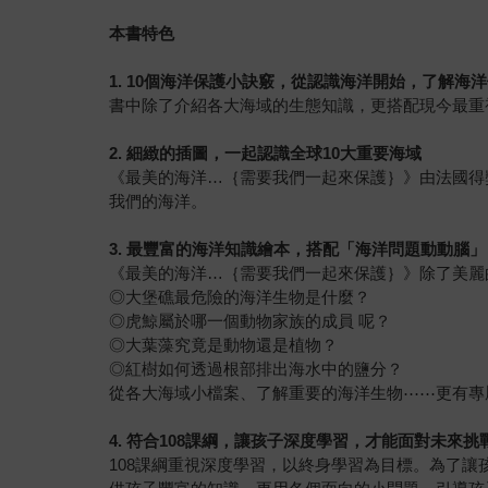
本書特色
1. 10個海洋保護小訣竅，從認識海洋開始，了解海
書中除了介紹各大海域的生態知識，更搭配現今最重
2.
細緻的插圖，一起認識全球
10
大重要海域
《最美的海洋…｛需要我們一起來保護｝》由法國得
我們的海洋。
3.
最豐富的海洋知識繪本，搭配「海洋問題動動腦」
《最美的海洋…｛需要我們一起來保護｝》除了美麗
◎大堡礁最危險的海洋生物是什麼？
◎虎鯨屬於哪一個動物家族的成員 呢？
◎大葉藻究竟是動物還是植物？
◎紅樹如何透過根部排出海水中的鹽分？
從各大海域小檔案、了解重要的海洋生物⋯⋯更有專
4.
符合108課綱，讓孩子深度學習，才能面對未來挑
108課綱重視深度學習，以終身學習為目標。為了