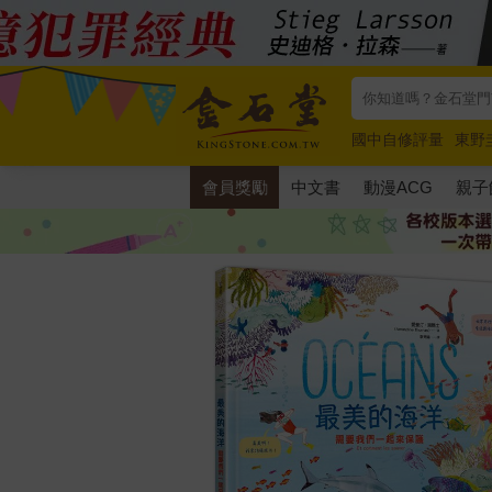
國中自修評量
東野
唯紅花綻放
奧德賽
會員獎勵
中文書
動漫ACG
親子