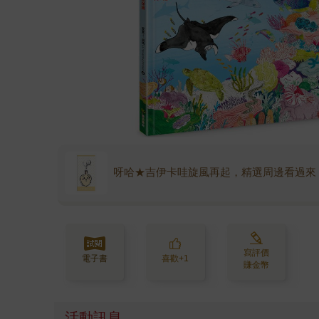
呀哈★吉伊卡哇旋風再起，精選周邊看過來
寫評價
電子書
喜歡+1
賺金幣
活動訊息