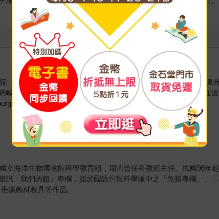
子深度思考、提出自己的想法與建議，才是面對未來最重要的能力。
ole d’Arts Décoratifs）。她在23歲的時候移居澳洲，且於澳
在墨爾本待了六年之後，愛曼汀搬回了法國，目前她居住在波爾多地區。201
e Cherbourg）獲獎，作品充分展現出創作天賦與活力。
於國立海洋生物博物館科學教育組，期間曾任科教組主任。民國96年
館訊「我們的館」專欄，並於國語日報科學版中之「魚類專欄」、「
洋推廣教材教具等作品。