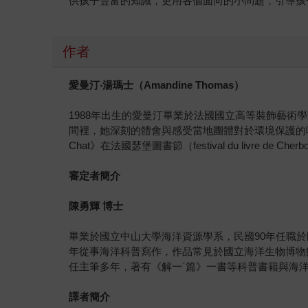
供孩子豐富的知識，更用各個面向的小問題，引導孩
作者
愛曼汀
‧
湯瑪士（
Amandine Thomas
）
1988年出生的愛曼汀畢業於法國國立高等裝飾藝術學院（Ec
間裡，她深刻的體會與感受當地團體對於環境保護的吶喊。
Chat》在法國瑟堡圖書節（festival du livre d
審定者簡介
陳勇輝
博士
畢業於國立中山大學海洋資源學系，民國90年任職
年從事海洋科普寫作，作品常見於國立海洋生物博物
任主筆多年，著有《解一ˊ篇》一書等科普書籍與海
譯者簡介