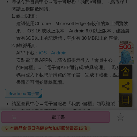
將儲存於會員中心→電子書服務「我的e書櫃」，點選線上
閱讀直接開啟閱讀。
線上閱讀：
建議使用Chrome、Microsoft Edge 有較佳的線上瀏覽效
果， iOS 16 或以上版本，Android 6.0 以上版本，建議裝
置有6GB以上的記憶體，至少有 30 MB以上的容量。
離線閱讀：
APP下載：
iOS
Android
安裝電子書APP後，請依照提示登入「會員中心」→「我
的E書櫃」→「電子書APP通行碼/載具管理」，取得通行
會
碼再登入下載您所購買的電子書。完成下載後，點選任一
書籍即可開始離線閱讀。
員
日
請至會員中心→電子書服務「我的e書櫃」領取複製『兌換
碼』至電子書服務商Readmoo進行兌換。
退換貨須知：
因版權保護，您在金石堂所購買的電子書僅能以金石堂專屬
的閱讀軟體開啟閱讀，無法以其他閱讀器或直接下載檔案。