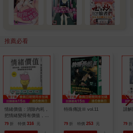
推薦必看
情緒價值：消除內耗，
特殊傳說Ⅲ vol.11
請解
把情緒變得有價值，跟
誰都能自在相處
316
253
79
折
特價
元
79
折
特價
元
79
折