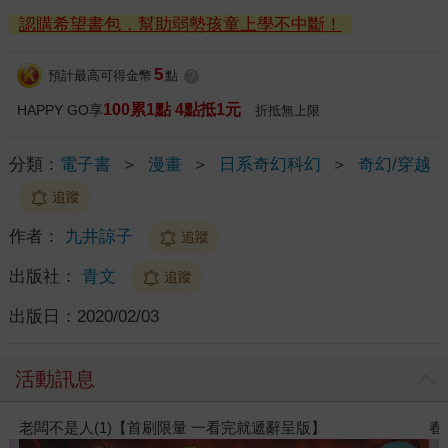
認購希望書包，幫助弱勢孩童上學不中斷！
5
預計最高可得金幣
點
?
100累1點 4點抵1元
HAPPY GO享
折抵無上限
分類：
電子書
＞
漫畫
＞
日系奇幻科幻
＞
奇幻/穿越
追蹤
作者：
九井諒子
追蹤
出版社：
青文
追蹤
出版日：
2020/02/03
活動訊息
老闆不是人(1)【首刷限量 一看完就遞辭呈版】
春