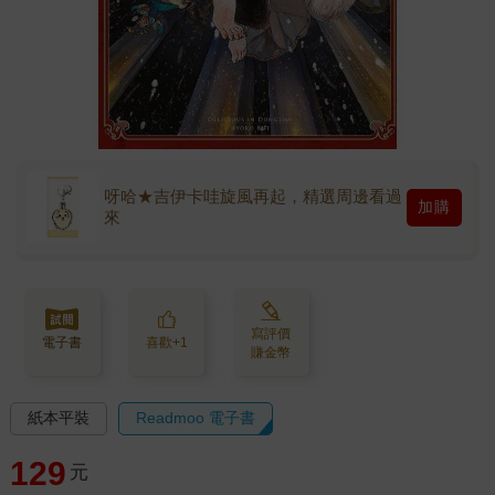
呀哈★吉伊卡哇旋風再起，精選周邊看過
加購
來
寫評價
電子書
喜歡+1
賺金幣
紙本平裝
Readmoo 電子書
129
元