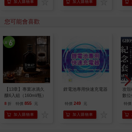
加入購物車
加入購物車
您可能會喜歡
【13章】專業冰滴久
鋰電池專用快速充電器
攻殼機
釀6入組（160ml/瓶）
數位
855
249
8
折
特價
元
特價
元
特價
加入購物車
加入購物車