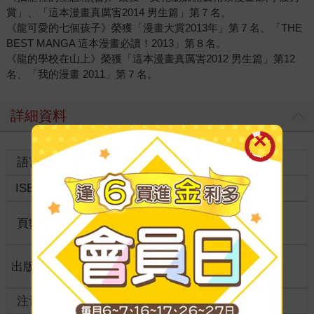
賞」、「這本漫畫真厲害2014 男生篇」第７名。
《龍可愛的七個孩子》榮獲「漫畫大賞2013年」第７名、「THE
BEST MANGA 這本漫畫必讀！2013」第８名。
《龍的學校在山上》榮獲「這本漫畫真厲害2012 男生篇」第12
名、「我的漫畫 2011」第７名。
詳細資料
語言
中文繁體
裝訂
ISBN
9789865122119
分級
普通級
商品規
頁數
216
32開13*19cm
格
適讀年
出版地
台灣
全齡適讀
齡
注音
級別