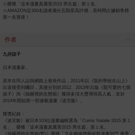
☆榮獲「這本漫畫真厲害2015 男生篇」第１名。
☆AMAZON近300名讀者滿分五顆星高評價，長時間占據銷售榜
第一名寶座！
作者
九井諒子
日本漫畫家。
原本在同人誌與網路上發表作品，2011年以《龍的學校在山上》
出道後受到矚目，其後分別於2012、2013年出版《龍可愛的七個
孩子》與《抽屜裡的生態箱》獲得多項大獎博得高人氣，並於
2014年開始第一部連載漫畫《迷宮飯》。
獲獎紀錄：
《迷宮飯》被日本103位漫畫編輯選為「Comic Natalie 2015 第１
名」、榮獲「這本漫畫真厲害2015 男生篇」第１名。
《抽屜裡的生態箱(暫)》榮獲「文化廳媒體藝術祭漫畫部門 優秀