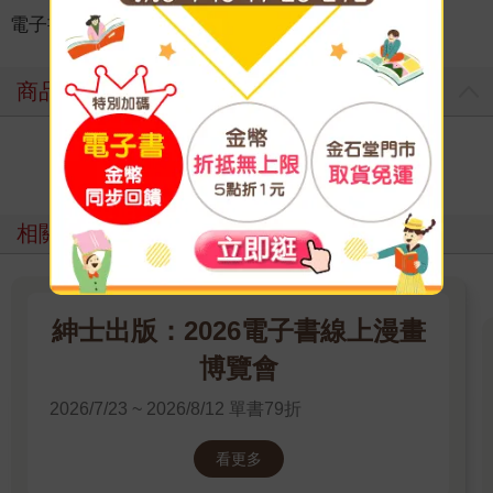
電子書
＞
漫畫
＞
日系奇幻科幻
＞
奇幻/穿越
商品評價
寫評價
相關主題
紳士出版：2026電子書線上漫畫
博覽會
2026/7/23 ~ 2026/8/12 單書79折
看更多